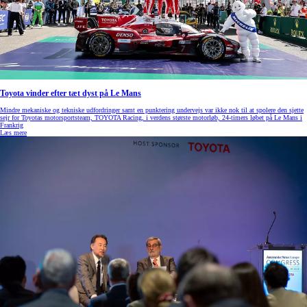
Toyota vinder efter tæt dyst på Le Mans
Mindre mekaniske og tekniske udfordringer samt en punktering undervejs var ikke nok til at spolere den sjette
sejr for Toyotas motorsportsteam, TOYOTA Racing, i verdens største motorløb, 24-timers løbet på Le Mans i
Frankrig
Læs mere