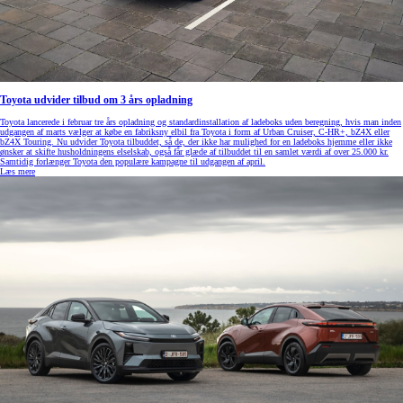
Toyota udvider tilbud om 3 års opladning
Toyota lancerede i februar tre års opladning og standardinstallation af ladeboks uden beregning, hvis man inden
udgangen af marts vælger at købe en fabriksny elbil fra Toyota i form af Urban Cruiser, C-HR+, bZ4X eller
bZ4X Touring. Nu udvider Toyota tilbuddet, så de, der ikke har mulighed for en ladeboks hjemme eller ikke
ønsker at skifte husholdningens elselskab, også får glæde af tilbuddet til en samlet værdi af over 25.000 kr.
Samtidig forlænger Toyota den populære kampagne til udgangen af april.
Læs mere