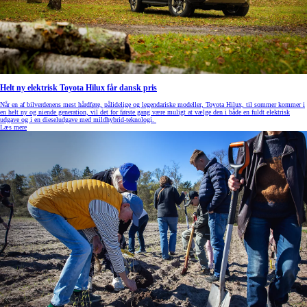
Helt ny elektrisk Toyota Hilux får dansk pris
Når en af bilverdenens mest hårdføre, pålidelige og legendariske modeller, Toyota Hilux, til sommer kommer i
en helt ny og niende generation, vil det for første gang være muligt at vælge den i både en fuldt elektrisk
udgave og i en dieseludgave med mildhybrid-teknologi.
Læs mere