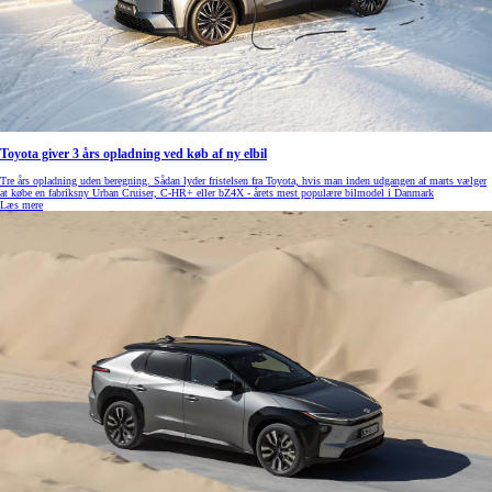
Toyota giver 3 års opladning ved køb af ny elbil
Tre års opladning uden beregning. Sådan lyder fristelsen fra Toyota, hvis man inden udgangen af marts vælger
at købe en fabriksny Urban Cruiser, C-HR+ eller bZ4X - årets mest populære bilmodel i Danmark
Læs mere