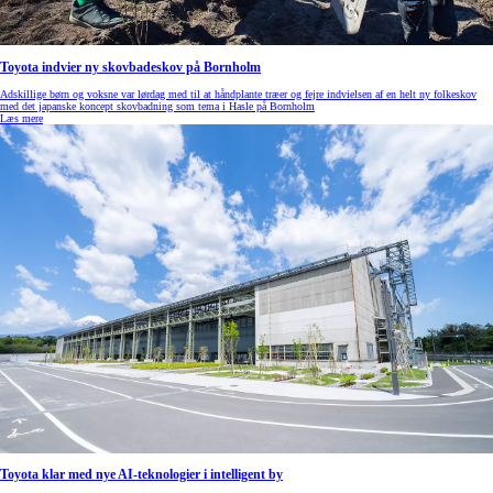
Toyota indvier ny skovbadeskov på Bornholm
Adskillige børn og voksne var lørdag med til at håndplante træer og fejre indvielsen af en helt ny folkeskov
med det japanske koncept skovbadning som tema i Hasle på Bornholm
Læs mere
Toyota klar med nye AI-teknologier i intelligent by