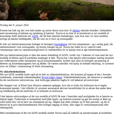
Tirsdag den 9. januar 2024
Frosten har bidt sig fast over hele landet og sætter ekstra store krav til
elbilers
tekniske formåen i forbindelse
med opvarmning af kabinen og opladning af batteriet. Toyota er nu klar til at introducere et nyt modelår af
koncernens fuldt elektriske bil,
bZ4X
, der får flere tekniske forbedringer, som hver især vil være særdeles
nyttige på danske breddegrader, når det som nu er frost og minusgrader.
Et helt nyt batterivarmesystem bidrager til hurtigere
lynopladning
ved lave temperaturer - og i særlig grad, når
udetermometret viser minusgrader, og frosten trænger sig på. Toyota har tilført en ny vand-til-vand
varmepumpe samt en varmejusteringsventil til varmekredsen for at hjælpe med at øge batteritemperaturen.
Det nye batterivarmesystem er ikke den eneste forbedring til bZ4X i koldt vejr. I kabinen vil man med det nye
modelår af elbilen også få mærkbare ændringer at føle. Toyota har i den højeste udstyrsudgave nemlig monteret
nye strålevarmere under ratstammen og på instrumentpanelet, hvilket skal sikre en hurtigere opvarmning af
førerens og forsædepassagerens ben og fødder. Da varmen udstråles ved hjælp af infrarød teknologi, er systemet
stort set lydløst i modsætning til bilers klimaanlæg.
Ny sikkerhedsfunktion
Det nye bZ4X modelår byder også på en helt ny sikkerhedsfunktion, der kommer på toppen af den i forvejen
omfattende, avancerede sikkerhedspakke
Toyota Safety Sense
. Sikkerhedsfunktionen, der fremover er standard
fra det næstlaveste udstyrsniveau, skal forebygge påkørsler bagfra fx ved køkørsel på motorvejen.
Det fungerer ved, at Blind Spot Monitor radarerne opfanger, hvis der er risiko for kollission fra et bagfra
kommende køretøj. I det tilfælde vil systemet automatisk aktivere havariblinket for at advare den anden fører
og forhåbentlig derved medvirke til at forhindre en kollission.
I den højeste udstyrsudgave af det nye modelår af bZ4X får man i fremtiden også muligheden for at benytte en
digital nøgle. Funktionen er kompatibel med både Apple- og Android-systemer og gør det muligt at åbne og
starte bilen blot ved at have sin smartphone på sig. Nøglen kan deles mellem op til fem personer, og det er
derved let at give familiemedlemmer eller kolleger adgang til bilen, eller sågar til værkstedspersonale eller
redningsfolk.
Med introduktionen af det nye bZ4X modelår ændrer Toyota også på indhold og navngivningen af modellens