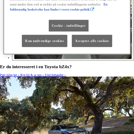
nemt ændre dem ved at trykke på cookie indstillingerne nedenfor.
En
fuldstændig beskrivelse kan findes i vores cookie-politik
Cookie - indstillinger
Kun nødvendige cookies
Accepter alle cookies
Er du interesseret i en Toyota bZ4x?
Prøv bilen her »
Byg bil & se pris »
Find forhandler »