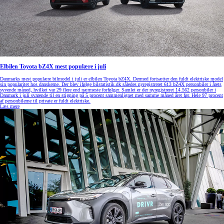
Elbilen Toyota bZ4X mest populære i juli
Danmarks mest populære bilmodel i juli er elbilen Toyota bZ4X. Dermed fortsætter den fuldt elektriske model
sin popularitet hos danskerne. Der blev ifølge bilstatistik.dk således nyregistreret 613 bZ4X personbiler i årets
syvende måned, hvilket var 29 flere end nærmeste forfølger. Samlet er der nyregistreret 14.562 personbiler i
Danmark i juli svarende til en stigning på 5 procent sammenlignet med samme måned året før. Hele 97 procent
af personbilerne til private er fuldt elektriske.
Læs mere