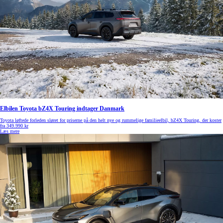
Elbilen Toyota bZ4X Touring indtager Danmark
Toyota løftede forleden sløret for priserne på den helt nye og rummelige familieelbil, bZ4X Touring, der koster
fra 349.990 kr
Læs mere