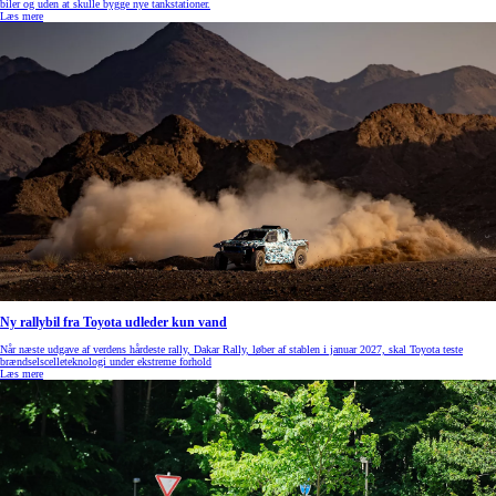
biler og uden at skulle bygge nye tankstationer.
Læs mere
Ny rallybil fra Toyota udleder kun vand
Når næste udgave af verdens hårdeste rally, Dakar Rally, løber af stablen i januar 2027, skal Toyota teste
brændselscelleteknologi under ekstreme forhold
Læs mere