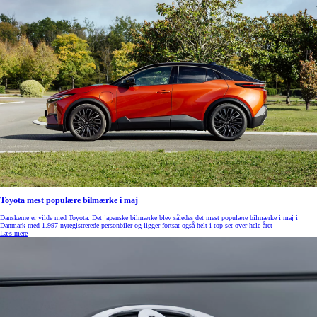
Toyota mest populære bilmærke i maj
Danskerne er vilde med Toyota. Det japanske bilmærke blev således det mest populære bilmærke i maj i
Danmark med 1.997 nyregistrerede personbiler og ligger fortsat også helt i top set over hele året
Læs mere