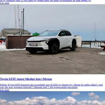
En ny folkeskov med 32.000 træer og lysåben natur ved Hasle på Bornholm ser snart dagens lys
Læs mere
Toyota bZ4X topper bilsalget igen i februar
Elbilen Toyota bZ4X fortsætter den succesfulde start på 2026 og placerer sig i februar for anden måned i træk
som den mest populære bilmodel i Danmark med 1.364 nyregistrerede personbiler
Læs mere