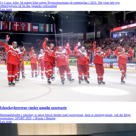
11,3 mio. biler. Så mange biler solgte Toyota-koncernen på verdensplan i 2025. Det viser helt nye
offentliggjorte tal fra den japanske virksomhed
Læs mere
Ishockeyherrerne vinder umulig sportspris
Herrelandsholdet i ishockey er netop blevet hædret med sportsprisen, Intet er umuligt-prisen, ved det årlige
sportsshow, SPORT 2025, i Boxen i Herning
Læs mere