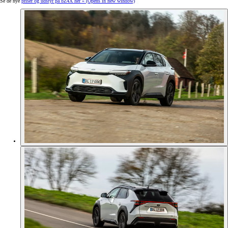
Se de nye
priser og udstyr på bZ4X her »
(Opens in new window)