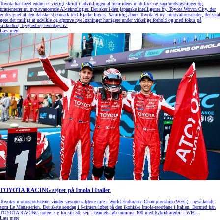
Toyota har taget endnu et vigtigt skridt i udviklingen af fremtidens mobilitet og samfundsløsninger og
præsenterer nu nye avancerede AI-teknologier. Det sker i den japanske intelligente by, Toyota Woven City, der
er designet af den danske stjernearkitekt Bjarke Ingels. Samtidig åbner Toyota et nyt innovationscenter, der skal
gøre det muligt at udvikle og afprøve nye løsninger hurtigere under virkelige forhold og med fokus på
sikkerhed, tryghed og hverdagsliv.
Læs mere
TOYOTA RACING sejrer på Imola i Italien
Toyotas motorsportsteam vinder sæsonens første race i World Endurance Championship (WEC) - også kendt
som Le Mans-serien. Det skete søndag i 6-timers løbet på den ikoniske Imola-racerbane i Italien. Dermed kan
TOYOTA RACING notere sig for sin 50. sejr i teamets løb nummer 100 med hybridracerbil i WEC.
Læs mere