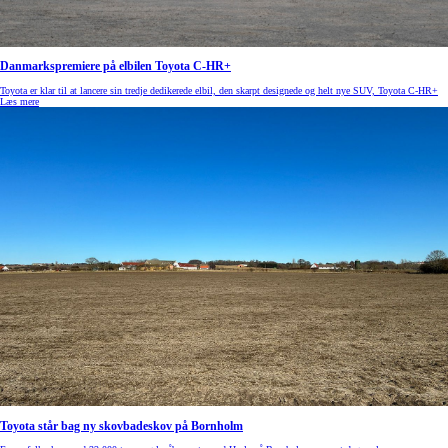
Danmarkspremiere på elbilen Toyota C-HR+
Toyota er klar til at lancere sin tredje dedikerede elbil, den skarpt designede og helt nye SUV, Toyota C-HR+
Læs mere
Toyota står bag ny skovbadeskov på Bornholm