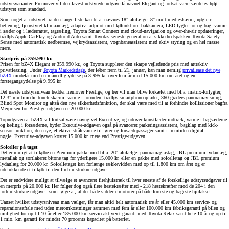
udstyrsvarianter. Fremover vil den lavest udstyrede udgave få navnet Elegant og fortsat være særdeles højt
udstyret som standard.
Som noget af udstyret fra den lange liste kan bl.a. nævnes 18" alufælge, 8" multimedieskærm, nøglefri
betjening, fjernstyret klimaanlæg, adaptiv fartpilot med køfunktion, bakkamera, LED-lygter for og bag, varme
i sæder og i læderrattet, tagræling, Toyota Smart Connect med cloud-navigation og over-the-air opdateringer,
trådløs Apple CarPlay og Android Auto samt Toyotas seneste generation af sikkerhedspakken Toyota Safety
Sense med automatisk nødbremse, vejkrydsassistent, vognbaneassistent med aktiv styring og en hel masse
mere.
Startpris på 359.990 kr.
Prisen for bZ4X Elegant er 359.990 kr., og Toyota supplerer den skarpe vejledende pris med attraktiv
privatleasing. Under
Toyota Markedsdage
, der løber frem til 21. januar, kan man nemlig
privatlease det nye
bZ4X
modelår med en månedlig ydelse på 3.995 kr. over fem år med 15.000 km om året og en
førstegangsydelse på 9.995 kr.
Det næste udstyrsniveau hedder fremover Prestige, og her vil man blive forkælet med bl.a. matrix-forlygter,
12,3" multimedie touch skærm, varme i forruden, trådløs smartphoneoplader, 360 graders panoramavisning,
Blind Spot Monitor og altså den nye sikkerhedsfunktion, der skal være med til at forhindre kollissioner bagfra.
Merprisen for Prestige-udgaven er 20.000 kr.
Topudgaven af bZ4X vil fortsat være navngivet Executive, og udover kunstlæder-indtræk, varme i bagsæderne
og køling i forsæderne, byder Executive-udgaven også på avanceret parkeringsassistent, bagklap med kick-
sensor-funktion, den nye, effektive strålevarme til fører og forsædepassager samt i fremtiden digital
nøgle. Executive-udgaven koster 15.000 kr. mere end Prestige-udgaven.
Solceller på taget
Det er muligt at tilkøbe en Premium-pakke med bl.a. 20" alufælge, panoramaglastag, JBL premium lydanlæg,
metallak og sortlakeret bitone tag for yderligere 15.000 kr. eller en pakke med solcelletag og JBL premium
lydanlæg for 20.000 kr. Solcelletaget kan forlænge rækkevidden med op til 1.800 km om året og er
udelukkende et tilkøb til den firehjulstrukne udgave.
Det er endvidere muligt at tilvælge et avanceret firehjulstræk til hver eneste af de forskellige udstyrsudgaver til
en merpris på 20.000 kr. Her følger dog også flere hestekræfter med - 218 hestekræfter mod de 204 i den
forhjulstrukne udgave - som følge af, at der både sidder elmotorer på både forreste og bageste hjulaksel.
Uanset hvilket udstyrsniveau man vælger, får man altid helt automatisk tre år eller 45.000 km service- og
reparationsaftale med uden meromkostninger sammen med fem år eller 100.000 km fabriksgaranti på bilen og
mulighed for op til 10 år eller 185.000 km serviceaktiveret garanti med Toyota Relax samt hele 10 år og op til
1 mio. km garanti for mindst 70 procents kapacitet på batteriet.