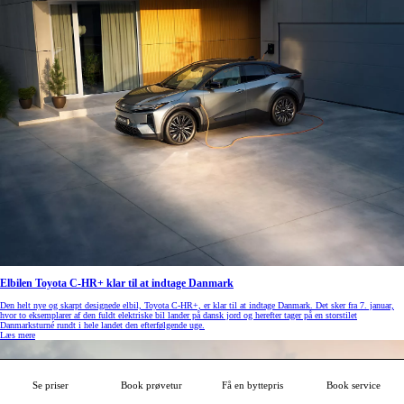
Elbilen Toyota C-HR+ klar til at indtage Danmark
Den helt nye og skarpt designede elbil, Toyota C-HR+, er klar til at indtage Danmark. Det sker fra 7. januar,
hvor to eksemplarer af den fuldt elektriske bil lander på dansk jord og herefter tager på en storstilet
Danmarksturné rundt i hele landet den efterfølgende uge.
Læs mere
Se priser
Book prøvetur
Få en byttepris
Book service