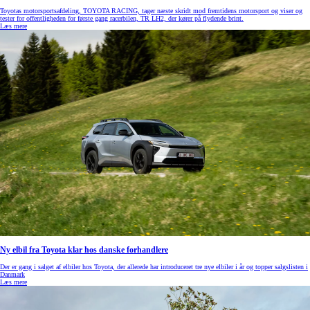
Toyotas motorsportsafdeling, TOYOTA RACING, tager næste skridt mod fremtidens motorsport og viser og
tester for offentligheden for første gang racerbilen, TR LH2, der kører på flydende brint.
Læs mere
Ny elbil fra Toyota klar hos danske forhandlere
Der er gang i salget af elbiler hos Toyota, der allerede har introduceret tre nye elbiler i år og topper salgslisten i
Danmark
Læs mere