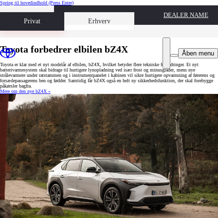
Spring til hovedindhold
(Press Enter)
DEALER NAME
Book prøvetur
Privat
Erhverv
Toyota forbedrer elbilen bZ4X
Åben menu
Toyota er klar med et nyt modelår af elbilen, bZ4X, hvilket betyder flere tekniske forbedringer. Et nyt
batterivarmesystem skal bidrage til hurtigere lynopladning ved især frost og minusgrader, mens nye
strålevarmere under ratstammen og i instrumentpanelet i kabinen vil sikre hurtigere opvarmning af førerens og
forsædepassagerens ben og fødder. Samtidig får bZ4X også en helt ny sikkerhedsfunktion, der skal forebygge
påkørsler bagfra.
Mere om den nye bZ4X »