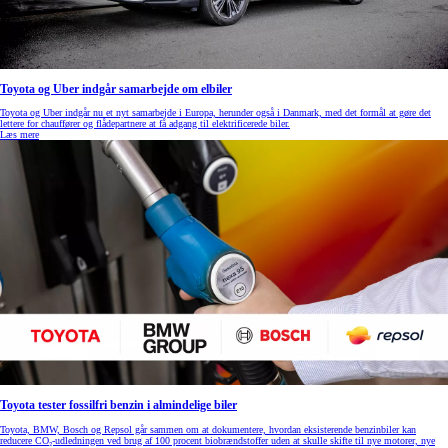
Toyota og Uber indgår samarbejde om elbiler
Toyota og Uber indgår nu et nyt samarbejde i Europa, herunder også i Danmark, med det formål at gøre det
lettere for chauffører og flådepartnere at få adgang til elektrificerede biler.
Læs mere
Toyota tester fossilfri benzin i almindelige biler
Toyota, BMW, Bosch og Repsol går sammen om at dokumentere, hvordan eksisterende benzinbiler kan
reducere CO₂-udledningen ved brug af 100 procent biobrændstoffer uden at skulle skifte til nye motorer, nye