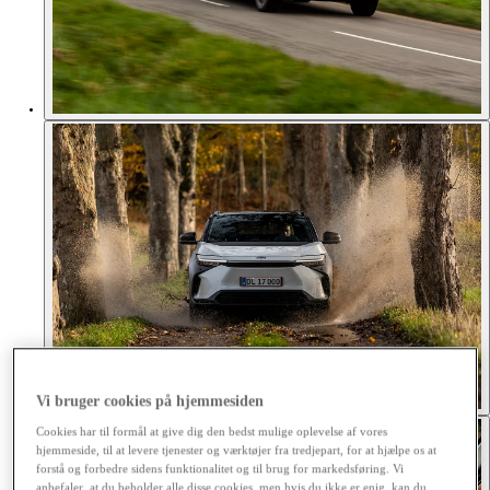
Vi bruger cookies på hjemmesiden
Cookies har til formål at give dig den bedst mulige oplevelse af vores
hjemmeside, til at levere tjenester og værktøjer fra tredjepart, for at hjælpe os at
forstå og forbedre sidens funktionalitet og til brug for markedsføring. Vi
anbefaler, at du beholder alle disse cookies, men hvis du ikke er enig, kan du