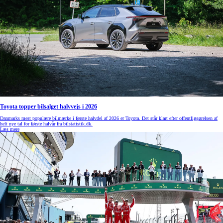
Toyota topper bilsalget halvvejs i 2026
Danmarks mest populære bilmærke i første halvdel af 2026 er Toyota. Det står klart efter offentliggørelsen af
helt nye tal for første halvår fra bilstatistik.dk.
Læs mere