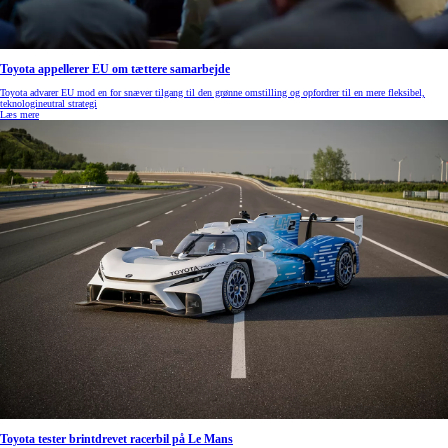
Toyota appellerer EU om tættere samarbejde
Toyota advarer EU mod en for snæver tilgang til den grønne omstilling og opfordrer til en mere fleksibel,
teknologineutral strategi
Læs mere
Toyota tester brintdrevet racerbil på Le Mans