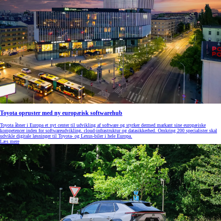
Toyota opruster med ny europæisk softwarehub
Toyota åbner i Europa et nyt center til udvikling af software og styrker dermed markant sine europæiske
kompetencer inden for softwareudvikling, cloud‑infrastruktur og datasikkerhed. Omkring 200 specialister skal
udvikle digitale løsninger til Toyota- og Lexus‑biler i hele Europa.
Læs mere