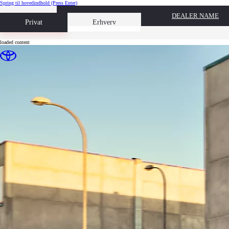
Spring til hovedindhold
(Press Enter)
DEALER NAME
Book prøvetur
Privat
Erhverv
loaded content