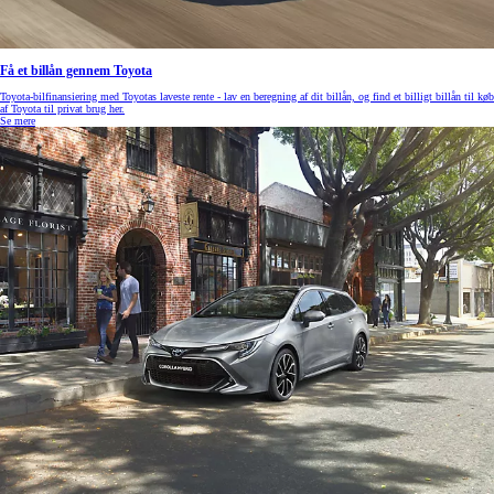
Få et billån gennem Toyota
Toyota-bilfinansiering med Toyotas laveste rente - lav en beregning af dit billån, og find et billigt billån til køb
af Toyota til privat brug her.
Se mere