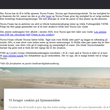
Hos Toyota kan du få et billån igennem Toyota Finans, Toyotas eget finansieringsselskab. Du har mulighed for
at finansiere din bil, uanset om den er
ny
eller
brugt
og Toyota Finans giver dig mulighed for at vælge mellem
flere forskellige finansieringsløsninger. Det hele afhænger af, hvad der passer til dine ønsker og din økonomi.
Toyota Finans har en ambition om altid at tilbyde konkurrencedygtige renter og vilkår. Forbrugerrådet TÆNK
Penge har flere gange gennemført test af de mest attraktive billån med Toyota som vinder.
Den seneste undersøgelse blev afholdt i oktober 2020, hvor Toyota igen blev kåret som vinder.
Læs artiklen
som PDF her »
download (pdf(
(Opens in new window)
Toyota Finans tilbyder Toyotas bedste billån. Tager man vores Billån uden pant* og lægger en udbetaling på
mindst 20%, er man sikret vores bedste renter og laveste omkostninger. Et Billån uden pant sparer dig for flere
tusinde kroner, som ellers ville gå til tinglysning og stempelafgift til staten. Din lokale Toyota-forhandler
hjælper dig gerne med at finde det helt rigtige lån til din situation.
FDM og Loyalty Groups tilfredshedsundersøgelse AutoIndex i 20 år i træk også at Toyota er kåret til at have
de
mest tilfredse kunder
hos forhandlerne og på værkstederne. Det vil sige, der er mange fordele ved at vælge
Toyota.
*Alle lån forudsætter en positiv kreditværdighedsvurdering
Vi bruger cookies på hjemmesiden
Cookies har til formål at give dig den bedst mulige oplevelse af vores hjemmeside, til at l