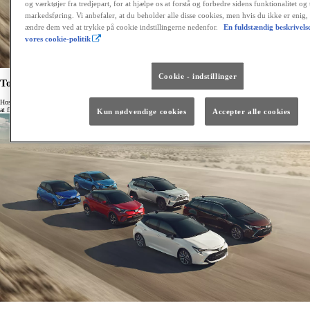
og værktøjer fra tredjepart, for at hjælpe os at forstå og forbedre sidens funktionalitet og 
markedsføring. Vi anbefaler, at du beholder alle disse cookies, men hvis du ikke er enig
ændre dem ved at trykke på cookie indstillingerne nedenfor.
En fuldstændig beskrivelse
vores cookie-politik
Cookie - indstillinger
Toyota har Danmarks bedste billån i test
Hos Toyota kan du få et billån igennem Toyota Finans, Toyotas eget finansieringsselskab. Du har mulighed for
at finansiere din brugte eller nye bil.
Kun nødvendige cookies
Accepter alle cookies