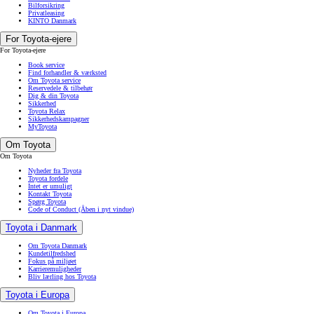
Bilforsikring
Privatleasing
KINTO Danmark
For Toyota-ejere
For Toyota-ejere
Book service
Find forhandler & værksted
Om Toyota service
Reservedele & tilbehør
Dig & din Toyota
Sikkerhed
Toyota Relax
Sikkerhedskampagner
MyToyota
Om Toyota
Om Toyota
Nyheder fra Toyota
Toyota fordele
Intet er umuligt
Kontakt Toyota
Spørg Toyota
Code of Conduct
(Åben i nyt vindue)
Toyota i Danmark
Om Toyota Danmark
Kundetilfredshed
Fokus på miljøet
Karrieremuligheder
Bliv lærling hos Toyota
Toyota i Europa
Om Toyota i Europa