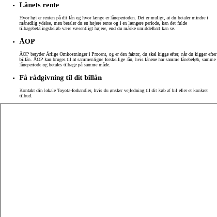
Lånets rente
Hvor høj er renten på dit lån og hvor længe er låneperioden. Det er muligt, at du betaler mindre i
månedlig ydelse, men betaler du en højere rente og i en længere periode, kan det fulde
tilbagebetalingsbeløb være væsentligt højere, end du måske umiddelbart kan se.
ÅOP
ÅOP betyder Årlige Omkostninger i Procent, og er den faktor, du skal kigge efter, når du kigger efter
billån. ÅOP kan bruges til at sammenligne forskellige lån, hvis lånene har samme lånebeløb, samme
låneperiode og betales tilbage på samme måde.
Få rådgivning til dit billån
Kontakt din lokale Toyota-forhandler, hvis du ønsker vejledning til dit køb af bil eller et konkret
tilbud.