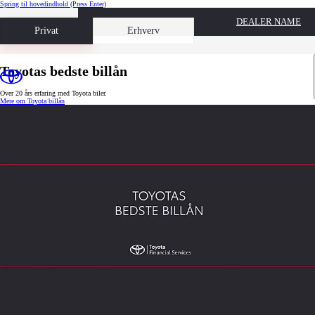
Spring til hovedindhold
(Press Enter)
DEALER NAME
Book prøvetur
Privat
Erhverv
Toyotas bedste billån
Over 20 års erfaring med Toyota biler.
Mere om Toyota billån