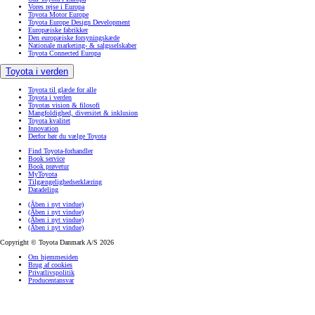
Vores rejse i Europa
Toyota Motor Europe
Toyota Europe Design Development
Europæiske fabrikker
Den europæiske forsyningskæde
Nationale marketing- & salgsselskaber
Toyota Connected Europa
Toyota i verden
Toyota til glæde for alle
Toyota i verden
Toyotas vision & filosofi
Mangfoldighed, diversitet & inklusion
Toyota kvalitet
Innovation
Derfor bør du vælge Toyota
Find Toyota-forhandler
Book service
Book prøvetur
MyToyota
Tilgængelighedserklæring
Datadeling
(Åben i nyt vindue)
(Åben i nyt vindue)
(Åben i nyt vindue)
(Åben i nyt vindue)
Copyright © Toyota Danmark A/S 2026
Om hjemmesiden
Brug af cookies
Privatlivspolitik
Producentansvar