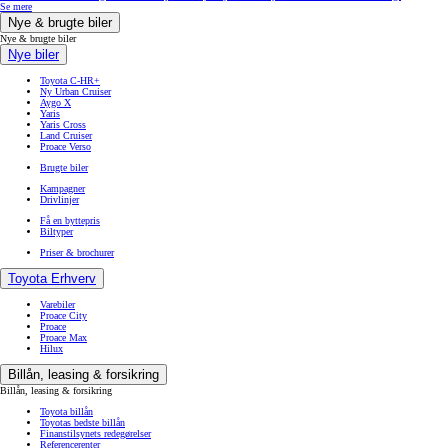
Se mere
Nye & brugte biler
Nye & brugte biler
Nye biler
Toyota C-HR+
Ny Urban Cruiser
Aygo X
Yaris
Yaris Cross
Land Cruiser
Proace Verso
Brugte biler
Kampagner
Drivlinjer
Få en byttepris
Biltyper
Priser & brochurer
Toyota Erhverv
Varebiler
Proace City
Proace
Proace Max
Hilux
Billån, leasing & forsikring
Billån, leasing & forsikring
Toyota billån
Toyotas bedste billån
Finanstilsynets redegørelser
Referencerenter