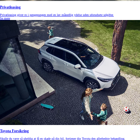
Privatleasing
Privatleasing giver ro i pengepungen med en lav månedlig ydelse uden uforudsete udgifter.
Se mere
Toyota Forsikring
Skulle du være så uheldig at få en skade på din bil, fortjener din Toyota den allerbedste behandling.