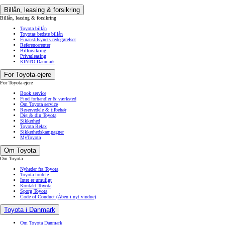
Billån, leasing & forsikring
Billån, leasing & forsikring
Toyota billån
Toyotas bedste billån
Finanstilsynets redegørelser
Referencerenter
Bilforsikring
Privatleasing
KINTO Danmark
For Toyota-ejere
For Toyota-ejere
Book service
Find forhandler & værksted
Om Toyota service
Reservedele & tilbehør
Dig & din Toyota
Sikkerhed
Toyota Relax
Sikkerhedskampagner
MyToyota
Om Toyota
Om Toyota
Nyheder fra Toyota
Toyota fordele
Intet er umuligt
Kontakt Toyota
Spørg Toyota
Code of Conduct
(Åben i nyt vindue)
Toyota i Danmark
Om Toyota Danmark