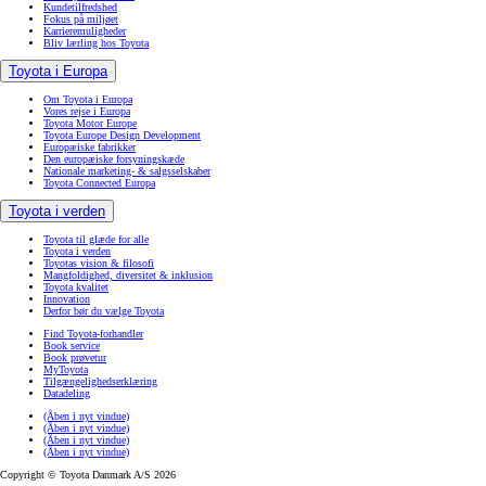
Kundetilfredshed
Fokus på miljøet
Karrieremuligheder
Bliv lærling hos Toyota
Toyota i Europa
Om Toyota i Europa
Vores rejse i Europa
Toyota Motor Europe
Toyota Europe Design Development
Europæiske fabrikker
Den europæiske forsyningskæde
Nationale marketing- & salgsselskaber
Toyota Connected Europa
Toyota i verden
Toyota til glæde for alle
Toyota i verden
Toyotas vision & filosofi
Mangfoldighed, diversitet & inklusion
Toyota kvalitet
Innovation
Derfor bør du vælge Toyota
Find Toyota-forhandler
Book service
Book prøvetur
MyToyota
Tilgængelighedserklæring
Datadeling
(Åben i nyt vindue)
(Åben i nyt vindue)
(Åben i nyt vindue)
(Åben i nyt vindue)
Copyright © Toyota Danmark A/S 2026