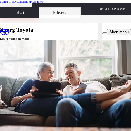
Spring til hovedindhold
(Press Enter)
DEALER NAME
Book prøvetur
Privat
Erhverv
Spørg Toyota
Åben menu
Kan vi hjælpe dig videre?