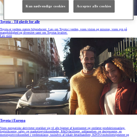
Kun nødvendige cookies
Accepter alle cookies
Toyota - Til glæde for alle
Toyota er verdens største bilproducent. Læs om Toyota i verden, vores vision og mission, vores syn på
mangfoldighed og diversitet samt om Toyotas kvalitet.
Læs mere
Toyota i Europa
Vores europæiske aktiviteter strækker sig til alle hjørner af kontinentet og omfatter produktionsanlæg,
logistikcentre, salgs- og marketingvirksomheder, R&D-faciliteter, uddannelses- og designcentre, en
motorsportsvirksomhed i verdensklasse, tusindvis af lokale detailhandlere, KINTO-mobilitetstjenester og