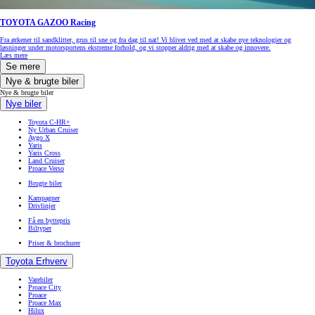
TOYOTA GAZOO Racing
Fra ørkener til sandklitter, grus til sne og fra dag til nat! Vi bliver ved med at skabe nye teknologier og
løsninger under motorsportens ekstreme forhold, og vi stopper aldrig med at skabe og innovere.
Læs mere
Se mere
Nye & brugte biler
Nye & brugte biler
Nye biler
Toyota C-HR+
Ny Urban Cruiser
Aygo X
Yaris
Yaris Cross
Land Cruiser
Proace Verso
Brugte biler
Kampagner
Drivlinjer
Få en byttepris
Biltyper
Priser & brochurer
Toyota Erhverv
Varebiler
Proace City
Proace
Proace Max
Hilux