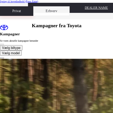
Spring til hovedindhold
(Press Enter)
DEALER NAME
Book prøvetur
Privat
Erhverv
Kampagner fra Toyota
Kampagner
Se vores aktuelle kampagner herunder
Vælg biltype
Vælg model