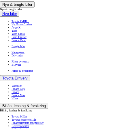
Nye & brugte biler
Nye & brugte biler
Nye biler
Toyota C-HR+
Ny Urban Cruiser
Aygo X
Yaris
Yaris Cross
Land Cruiser
Proace Verso
Brugte biler
Kampagner
Drivlinjer
Få en byttepris
Biltyper
Priser & brochurer
Toyota Erhverv
Varebiler
Proace City
Proace
Proace Max
Hilux
Billån, leasing & forsikring
Billån, leasing & forsikring
Toyota billån
Toyotas bedste billån
Finanstilsynets redegørelser
Referencerenter