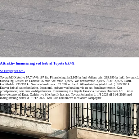
Attraktiv finansiering ved køb af Toyota bZ4X
Se kampagnen her »
Toyota bZ4X Active 57,7 kWh 167 hk. Finansiering fra 2.805 kr./md. (bilens pris: 299.990 kr. inkl. lev.omk.).
Udbetaling: 59.998 kr. Løbetid: 96 mdr. Var. rente: 1,99%. Var. debitorrente: 2,01%. ÅOP: 2,95%. Saml.
kreditbeløb: 239.992 kr. Samlede kreditomk.: 29.288 kr. Saml. tilbagebetaling (ekskl. udb.): 269.280 kr.
Kræver køb af kaskoforsikring. Ingen mdl. gebyrer ved betaling via en aut. betalingstjeneste. Kun
privatpersoner, som kan kreditgodkendes. Finansiering via Toyota Financial Services Danmark A/S. Der er
fortrydelsesret på lånet. Gælder nye biler bestilt hos aut. Toyota-forhandler d. 1/6 2026 til 31/8 2026 med
indregistrering senest d. 31/12 2026. Kan ikke kombineres med andre kampagner.