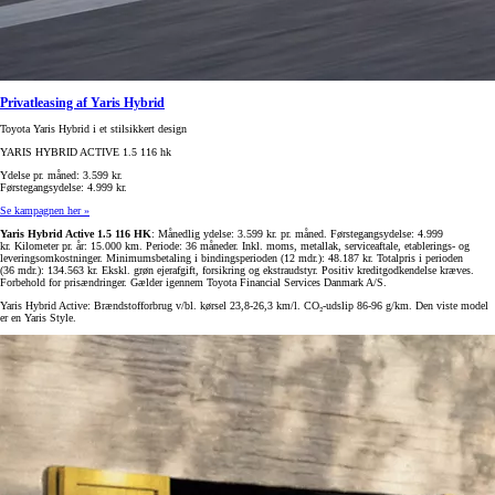
Privatleasing af Yaris Hybrid
Toyota Yaris Hybrid i et stilsikkert design
YARIS HYBRID ACTIVE 1.5 116 hk
Ydelse pr. måned: 3.599 kr.
Førstegangsydelse: 4.999 kr.
Se kampagnen her »
Yaris Hybrid Active 1.5 116 HK
: Månedlig ydelse: 3.599 kr. pr. måned. Førstegangsydelse: 4.999
kr. Kilometer pr. år: 15.000 km. Periode: 36 måneder. Inkl. moms, metallak, serviceaftale, etablerings- og
leveringsomkostninger. Minimumsbetaling i bindingsperioden (12 mdr.): 48.187 kr. Totalpris i perioden
(36 mdr.): 134.563 kr. Ekskl. grøn ejerafgift, forsikring og ekstraudstyr. Positiv kreditgodkendelse kræves.
Forbehold for prisændringer. Gælder igennem Toyota Financial Services Danmark A/S.
Yaris Hybrid Active: Brændstofforbrug v/bl. kørsel 23,8-26,3 km/l. CO₂-udslip 86-96 g/km. Den viste model
er en Yaris Style.