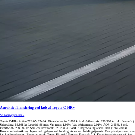
Attraktiv finansiering ved køb af Toyota C-HR+
Se kampagnen her »
Toyota C-HR+ Active 77 kWh 224 hk. Finansiering fra 2.805 kr./md. (bilens pris: 299.990 kr. inkl. lev.omk.).
Udbetaling: 59.998 kr. Løbetid: 96 mdr. Var. rente: 1,99%. Var. debitorrente: 2,01%. ÅOP: 2,95%. Saml.
kreditbeløb: 239.992 kr. Samlede kreditomk.: 29.288 kr. Saml. tilbagebetaling (ekskl. udb.): 269.280 kr.
Kræver kaskoforsikring. Ingen mdl. gebyrer ved betaling via en aut. betalingstjeneste. Kun privatpersoner, som
kan kreditgodkendes. Finansiering via Toyota Financial Services Danmark A/S. Der er fortrydelsesret på lånet.