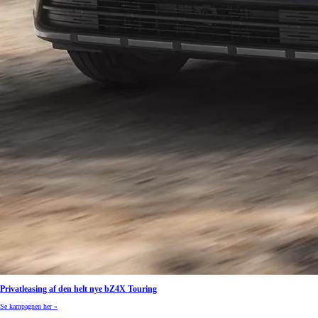
Privatleasing af den helt nye bZ4X Touring
Se kampagnen her »