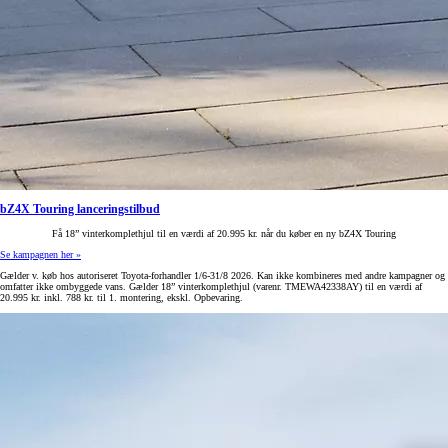
bZ4X Touring lanceringstilbud
Få 18” vinterkomplethjul til en værdi af 20.995 kr. når du køber en ny bZ4X Touring
Se kampagnen her »
Gælder v. køb hos autoriseret Toyota-forhandler 1/6-31/8 2026. Kan ikke kombineres med andre kampagner og
omfatter ikke ombyggede vans. Gælder 18” vinterkomplethjul (varenr. TMEWA42338AY) til en værdi af
20.995 kr. inkl. 788 kr. til 1. montering, ekskl. Opbevaring.