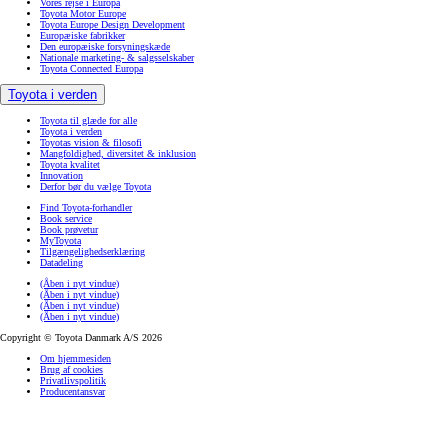
Vores rejse i Europa
Toyota Motor Europe
Toyota Europe Design Development
Europæiske fabrikker
Den europæiske forsyningskæde
Nationale marketing- & salgsselskaber
Toyota Connected Europa
Toyota i verden
Toyota til glæde for alle
Toyota i verden
Toyotas vision & filosofi
Mangfoldighed, diversitet & inklusion
Toyota kvalitet
Innovation
Derfor bør du vælge Toyota
Find Toyota-forhandler
Book service
Book prøvetur
MyToyota
Tilgængelighedserklæring
Datadeling
(Åben i nyt vindue)
(Åben i nyt vindue)
(Åben i nyt vindue)
(Åben i nyt vindue)
Copyright © Toyota Danmark A/S 2026
Om hjemmesiden
Brug af cookies
Privatlivspolitik
Producentansvar