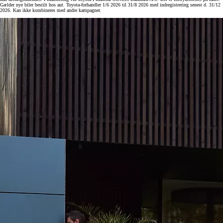
Gælder nye biler bestilt hos aut. Toyota-forhandler 1/6 2026 til 31/8 2026 med indregistrering senest d. 31/12
2026. Kan ikke kombineres med andre kampagner.