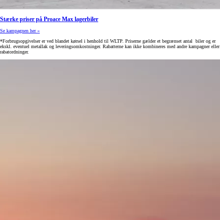
Stærke priser på Proace Max lagerbiler
Se kampagnen her »
*Forbrugsopgivelser er ved blandet kørsel i henhold til WLTP. Priserne gælder et begrænset antal biler og er
ekskl. eventuel metallak og leveringsomkostninger. Rabatterne kan ikke kombineres med andre kampagner eller
rabatordninger.