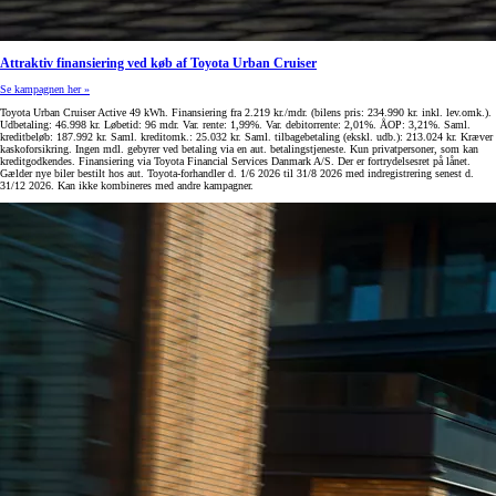
Attraktiv finansiering ved køb af Toyota Urban Cruiser
Se kampagnen her »
Toyota Urban Cruiser Active 49 kWh. Finansiering fra 2.219 kr./mdr. (bilens pris: 234.990 kr. inkl. lev.omk.).
Udbetaling: 46.998 kr. Løbetid: 96 mdr. Var. rente: 1,99%. Var. debitorrente: 2,01%. ÅOP: 3,21%. Saml.
kreditbeløb: 187.992 kr. Saml. kreditomk.: 25.032 kr. Saml. tilbagebetaling (ekskl. udb.): 213.024 kr. Kræver
kaskoforsikring. Ingen mdl. gebyrer ved betaling via en aut. betalingstjeneste. Kun privatpersoner, som kan
kreditgodkendes. Finansiering via Toyota Financial Services Danmark A/S. Der er fortrydelsesret på lånet.
Gælder nye biler bestilt hos aut. Toyota-forhandler d. 1/6 2026 til 31/8 2026 med indregistrering senest d.
31/12 2026. Kan ikke kombineres med andre kampagner.