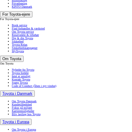
Bilforsikring
Privatleasing
KINTO Danmark
For Toyota-ejere
For Toyota-ejere
Book service
Find forhandler & værksted
Om Toyota service
Reservedele & tilbehør
Dig & din Toyota
Sikkerhed
Toyota Relax
Sikkerhedskampagner
MyToyota
Om Toyota
Om Toyota
Nyheder fra Toyota
Toyota fordele
Intet er umuligt
Kontakt Toyota
Spørg Toyota
Code of Conduct
(Åben i nyt vindue)
Toyota i Danmark
Om Toyota Danmark
Kundetilfredshed
Fokus på miljøet
Karrieremuligheder
Bliv lærling hos Toyota
Toyota i Europa
Om Toyota i Europa