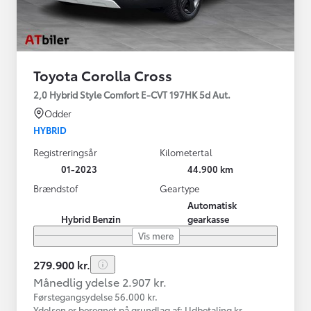
Toyota Corolla Cross
2,0 Hybrid Style Comfort E-CVT 197HK 5d Aut.
Odder
HYBRID
Registreringsår
Kilometertal
01-2023
44.900 km
Brændstof
Geartype
Automatisk
Hybrid Benzin
gearkasse
Vis mere
279.900 kr.
Månedlig ydelse 2.907 kr.
Førstegangsydelse 56.000 kr.
Ydelsen er beregnet på grundlag af: Udbetaling kr.