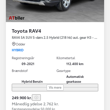
Toyota RAV4
RAV4 5A SUV 5-dørs 2.5 Hybrid (218 hk) aut. gear H3 - Comfort
Odder
HYBRID
Registreringsår
Kilometertal
09-2021
112.400 km
Brændstof
Geartype
Automatisk
Hybrid Benzin
gearkasse
Vis mere
249.900 kr.
Månedlig ydelse 2.762 kr.
Førstegangsydelse 50.000 kr.