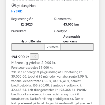
Nykøbing Mors
HYBRID
Registreringsår
Kilometertal
12-2023
43.000 km
Brændstof
Geartype
Automatisk
Hybrid Benzin
gearkasse
Vis mere
194.900 kr.
Månedlig ydelse 2.066 kr.
Førstegangsydelse 39.000 kr.
Ydelsen er beregnet på grundlag af: Udbetaling kr.
39.000,00, løbetid 96 måneder, variabel rente 3,99 %,
variabel debitorrente 4,06 %, ÅOP 6,41 %, samlet
kreditbeløb kr. 155.900,00. Samlede kreditomk. kr.
42.468,64. I alt tilbagebetales kr. 198.368,64. Positiv
kreditgodkendelse og ingen registrering hos RKI
forudsættes. Kaskoforsikring er obligatorisk. Der er
fortrydelsesret på lånet. Ingen løbende mdl. gebyrer ved