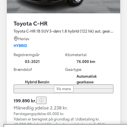
Toyota C-HR
Toyota C-HR 1B SUV 5-dørs 1.8 hybrid (122 hk) aut. gear C-LUB -
Herlev
HYBRID
Registreringsår
Kilometertal
03-2021
76.000 km
Brændstof
Geartype
Automatisk
Hybrid Benzin
gearkasse
Vis mere
199.890 kr.
Månedlig ydelse 2.238 kr.
Førstegangsydelse 40.000 kr.
Ydelsen er beregnet på grundlag af: Udbetaling kr.
40.000,00, løbetid 96 måneder, variabel rente 5,49 %,