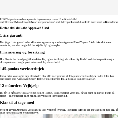
POST https://usc-webcomponents.toyota-europe.com/v1/car-filter/dk/da?
carFilter=used&brand=toyota&uscEnv=production&sortOrder=published&disabledFilters=usedCarBrand&bra
Derfor skal du købe Approved Used
1 års garanti
Der følger 1 års garanti uden kilometerbegrænsning med en Approved Used Toyota. Så du ikke skal være
nervøs for, om den brugte bil har skjulte fejl og mangler.
Finansiering og forsikring
Hos Toyota har du adgang til attraktive lån, og en forsikring, der sikrer dig lånebil ved skadereparation og at
alle reparationer foregår på et autoriseret Toyota-værksted.
145-punkts værkstedstjek
For at sikre vores egne høje standarder, skal alle biler gennem et 145-punkts værkstedstjek, inden bilen kan
certificeres som ”Approved Used”. Dette er din sikkerhed for, at bilen er komplet klargjort.
12 måneders Vejhjælp
Du får 12 måneders Toyota Vejhjælp med i købet. Skulle uheldet være ude, får du nemt og hurtigt hjælp på
stedet – eller bugseret bilen hen til det værksted, der passer dig.
Klar til at tage med
Med en Toyota Approved Used skal du ikke vente på levering. I de fleste tilfælde kan du tage bilen med dig, så
snart købskontrakten er underskrevet.