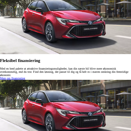
Fleksibel finansiering
Med en bred palette at attraktive finansieringsmuligheder, kan din næste bil blive mere økonomisk
overkommelig, end du tror. Find den løsning, der passer til dig og få helt ro i maven omkring din fremtidige
økonomi.
Mere om finansiering