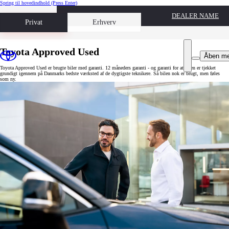
Spring til hovedindhold
(Press Enter)
DEALER NAME
Book prøvetur
Privat
Erhverv
Toyota Approved Used
Åben m
Toyota Approved Used er brugte biler med garanti. 12 måneders garanti - og garanti for at bilen er tjekket
grundigt igennem på Danmarks bedste værksted af de dygtigste teknikere. Så bilen nok er brugt, men føles
som ny.