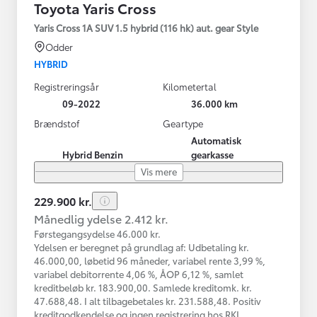
Toyota Yaris Cross
Yaris Cross 1A SUV 1.5 hybrid (116 hk) aut. gear Style
Odder
HYBRID
Registreringsår
Kilometertal
09-2022
36.000 km
Brændstof
Geartype
Automatisk
Hybrid Benzin
gearkasse
Vis mere
229.900 kr.
Månedlig ydelse 2.412 kr.
Førstegangsydelse 46.000 kr.
Ydelsen er beregnet på grundlag af: Udbetaling kr.
46.000,00, løbetid 96 måneder, variabel rente 3,99 %,
variabel debitorrente 4,06 %, ÅOP 6,12 %, samlet
kreditbeløb kr. 183.900,00. Samlede kreditomk. kr.
47.688,48. I alt tilbagebetales kr. 231.588,48. Positiv
kreditgodkendelse og ingen registrering hos RKI