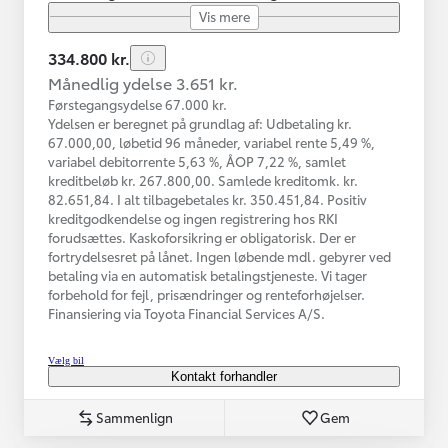
Vis mere
334.800 kr.
Månedlig ydelse 3.651 kr.
Førstegangsydelse 67.000 kr.
Ydelsen er beregnet på grundlag af: Udbetaling kr.
67.000,00, løbetid 96 måneder, variabel rente 5,49 %,
variabel debitorrente 5,63 %, ÅOP 7,22 %, samlet
kreditbeløb kr. 267.800,00. Samlede kreditomk. kr.
82.651,84. I alt tilbagebetales kr. 350.451,84. Positiv
kreditgodkendelse og ingen registrering hos RKI
forudsættes. Kaskoforsikring er obligatorisk. Der er
fortrydelsesret på lånet. Ingen løbende mdl. gebyrer ved
betaling via en automatisk betalingstjeneste. Vi tager
forbehold for fejl, prisændringer og renteforhøjelser.
Finansiering via Toyota Financial Services A/S.
Vælg bil
Kontakt forhandler
Sammenlign
Gem