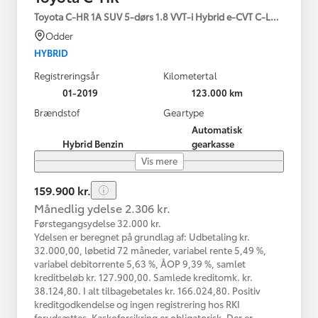
Toyota C-HR 1A SUV 5-dørs 1.8 VVT-i Hybrid e-CVT C-LUB - SMAR
Odder
HYBRID
Registreringsår
Kilometertal
01-2019
123.000 km
Brændstof
Geartype
Automatisk
Hybrid Benzin
gearkasse
Vis mere
159.900 kr.
Månedlig ydelse 2.306 kr.
Førstegangsydelse 32.000 kr.
Ydelsen er beregnet på grundlag af: Udbetaling kr.
32.000,00, løbetid 72 måneder, variabel rente 5,49 %,
variabel debitorrente 5,63 %, ÅOP 9,39 %, samlet
kreditbeløb kr. 127.900,00. Samlede kreditomk. kr.
38.124,80. I alt tilbagebetales kr. 166.024,80. Positiv
kreditgodkendelse og ingen registrering hos RKI
forudsættes. Kaskoforsikring er obligatorisk. Der er