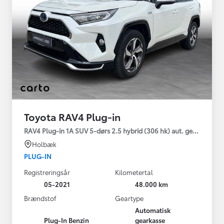
Toyota RAV4 Plug-in
RAV4 Plug-in 1A SUV 5-dørs 2.5 hybrid (306 hk) aut. gear AWD-i
Holbæk
PLUG-IN
Registreringsår
Kilometertal
05-2021
48.000 km
Brændstof
Geartype
Automatisk
Plug-In Benzin
gearkasse