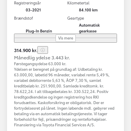
Registreringsår
Kilometertal
03-2021
84.100 km
Brændstof
Geartype
Automatisk
Plug-In Benzin
gearkasse
Vis mere
314.900 kr.
Månedlig ydelse 3.443 kr.
Førstegangsydelse 63.000 kr.
Ydelsen er beregnet på grundlag af: Udbetaling kr.
63.000,00, løbetid 96 måneder, variabel rente 5,49 %,
variabel debitorrente 5,63 %, ÅOP 7,30 %, samlet
kreditbeløb kr. 251.900,00. Samlede kreditomk. kr.
78.622,24. I alt tilbagebetales kr. 330.522,24. Positiv
kreditgodkendelse og ingen registrering hos RKI
forudsættes. Kaskoforsikring er obligatorisk. Der er
fortrydelsesret på lånet. Ingen løbende mdl. gebyrer ved
betaling via en automatisk betalingstjeneste. Vi tager
forbehold for fejl, prisændringer og renteforhøjelser.
Finansiering via Toyota Financial Services A/S.