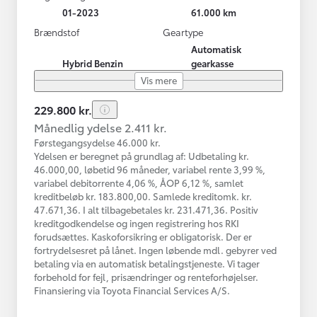
01-2023
61.000 km
Brændstof
Geartype
Automatisk
Hybrid Benzin
gearkasse
Vis mere
229.800 kr.
Månedlig ydelse 2.411 kr.
Førstegangsydelse 46.000 kr.
Ydelsen er beregnet på grundlag af: Udbetaling kr.
46.000,00, løbetid 96 måneder, variabel rente 3,99 %,
variabel debitorrente 4,06 %, ÅOP 6,12 %, samlet
kreditbeløb kr. 183.800,00. Samlede kreditomk. kr.
47.671,36. I alt tilbagebetales kr. 231.471,36. Positiv
kreditgodkendelse og ingen registrering hos RKI
forudsættes. Kaskoforsikring er obligatorisk. Der er
fortrydelsesret på lånet. Ingen løbende mdl. gebyrer ved
betaling via en automatisk betalingstjeneste. Vi tager
forbehold for fejl, prisændringer og renteforhøjelser.
Finansiering via Toyota Financial Services A/S.