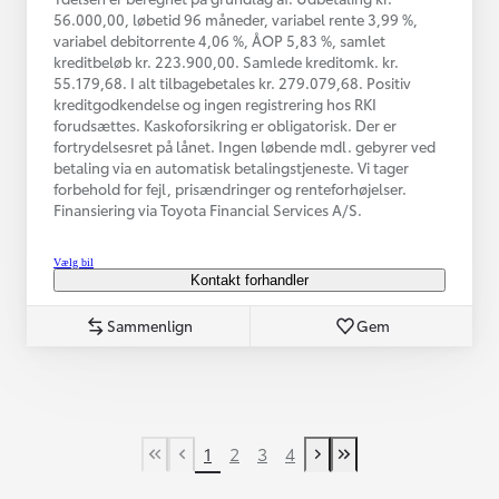
56.000,00, løbetid 96 måneder, variabel rente 3,99 %,
variabel debitorrente 4,06 %, ÅOP 5,83 %, samlet
kreditbeløb kr. 223.900,00. Samlede kreditomk. kr.
55.179,68. I alt tilbagebetales kr. 279.079,68. Positiv
kreditgodkendelse og ingen registrering hos RKI
forudsættes. Kaskoforsikring er obligatorisk. Der er
fortrydelsesret på lånet. Ingen løbende mdl. gebyrer ved
betaling via en automatisk betalingstjeneste. Vi tager
forbehold for fejl, prisændringer og renteforhøjelser.
Finansiering via Toyota Financial Services A/S.
Vælg bil
Kontakt forhandler
Sammenlign
Gem
1
2
3
4
First Page
Tidligere side
Næste side
Last Page