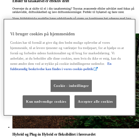
Elbiler til taxakørsel er effektiv drift
Overvejer du at skifte til el i din taxaforretning? Toyotas avancerede elbiler udviklet med fokus på
rækkevidde, driftssikkerhed og lave driftsomkostninger. Perfekt til bykørsel og faste ruter.
Vores fuldelektriske modeller kører udelukkende på strøm og kombinerer høj ydeevne med lave
omkostninger. Få en prøvetur hos din Toyota-forhandler og oplev, hvordan el kan styrke din
forretning fra første kilometer.
El »
Se mere »
Vi bruger cookies på hjemmesiden
Cookies har til formål at give dig den bedst mulige oplevelse af vores
hjemmeside, til at levere tjenester og værktøjer fra tredjepart, for at hjælpe os at
forstå og forbedre sidens funktionalitet og til brug for markedsføring. Vi
anbefaler, at du beholder alle disse cookies, men hvis du ikke er enig, kan du
nemt ændre dem ved at trykke på cookie indstillingerne nedenfor.
En
fuldstændig beskrivelse kan findes i vores cookie-politik
Cookie - indstillinger
Kun nødvendige cookies
Accepter alle cookies
Hybrid og Plug-in Hybrid er fleksibilitet i førersædet