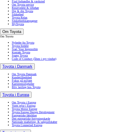
Find forhandler & værksted
Om Toyota service
Reservedele & tilbehør
Dig & din Toyota
Sikkerhed
Toyota Relax
Sikkerhedskampagner
MyToyota
Om Toyota
Om Toyota
Nyheder fra Toyota
Toyota fordele
Start Your Impossible
Kontakt Toyota
Spørg Toyota
Code of Conduct
(Åben i nyt vindue)
Toyota i Danmark
Om Toyota Danmark
Kundetilfredshed
Fokus på miljøet
Karrieremuligheder
Bliv lærling hos Toyota
Toyota i Europa
Om Toyota i Europa
Vores rejse i Europa
Toyota Motor Europe
Toyota Europe Design Development
Europæiske fabrikker
Den europæiske forsyningskæde
Nationale marketing- & salgsselskaber
Toyota Connected Europa