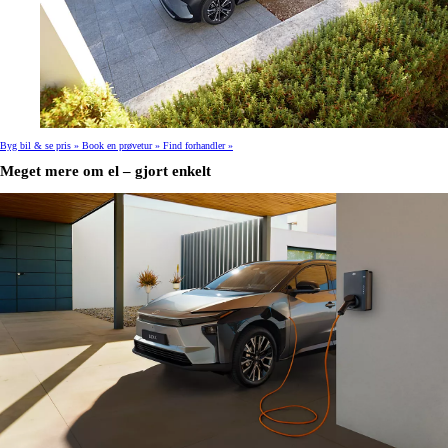
Byg bil & se pris »
Book en prøvetur »
Find forhandler »
Meget mere om el – gjort enkelt