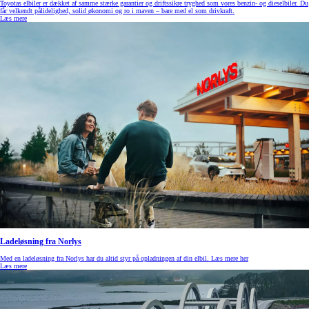
Toyotas elbiler er dækket af samme stærke garantier og driftssikre tryghed som vores benzin- og dieselbiler. Du
får velkendt pålidelighed, solid økonomi og ro i maven – bare med el som drivkraft.
Læs mere
Ladeløsning fra Norlys
Med en ladeløsning fra Norlys har du altid styr på opladningen af din elbil. Læs mere her
Læs mere