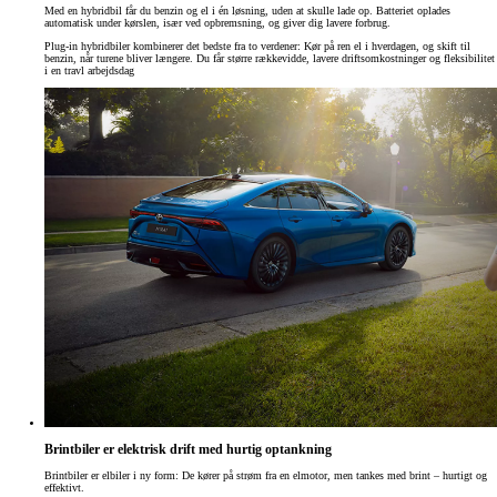
Med en hybridbil får du benzin og el i én løsning, uden at skulle lade op. Batteriet oplades
automatisk under kørslen, især ved opbremsning, og giver dig lavere forbrug.
Plug-in hybridbiler kombinerer det bedste fra to verdener: Kør på ren el i hverdagen, og skift til
benzin, når turene bliver længere. Du får større rækkevidde, lavere driftsomkostninger og fleksibilitet
i en travl arbejdsdag
Brintbiler er elektrisk drift med hurtig optankning
Brintbiler er elbiler i ny form: De kører på strøm fra en elmotor, men tankes med brint – hurtigt og
effektivt.