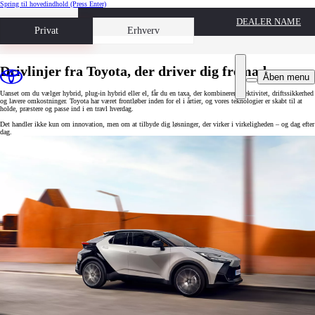
Spring til hovedindhold
(Press Enter)
DEALER NAME
Book prøvetur
Privat
Erhverv
Drivlinjer fra Toyota, der driver dig fremad
Åben menu
Uanset om du vælger hybrid, plug-in hybrid eller el, får du en taxa, der kombinerer effektivitet, driftssikkerhed
og lavere omkostninger. Toyota har været frontløber inden for el i årtier, og vores teknologier er skabt til at
holde, præstere og passe ind i en travl hverdag.
Det handler ikke kun om innovation, men om at tilbyde dig løsninger, der virker i virkeligheden – og dag efter
dag.