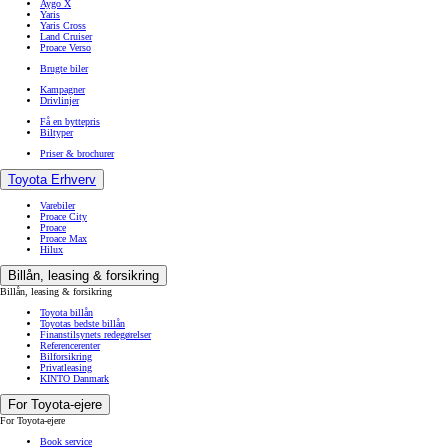
Aygo X
Yaris
Yaris Cross
Land Cruiser
Proace Verso
Brugte biler
Kampagner
Drivlinjer
Få en byttepris
Biltyper
Priser & brochurer
Toyota Erhverv
Varebiler
Proace City
Proace
Proace Max
Hilux
Billån, leasing & forsikring
Billån, leasing & forsikring
Toyota billån
Toyotas bedste billån
Finanstilsynets redegørelser
Referencerenter
Bilforsikring
Privatleasing
KINTO Danmark
For Toyota-ejere
For Toyota-ejere
Book service