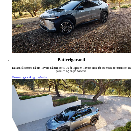
Batterigaranti
Du kan få garanti på din Toyota på helt op til 10 år. Med en Toyota elbil får du endda to garantier: én
på bilen og én på batteriet.
Mere om garanti og tryghed »