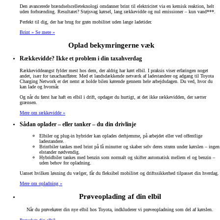
Den avancerede brændselscelleteknologi omdanner brint til elektricitet via en kemisk reaktion, helt
uden forbrænding. Resultatet? Støjsvag kørsel, lang rækkevidde og nul emissioner – kun vand***.
Perfekt til dig, der har brug for grøn mobilitet uden lange ladetider.
Brint »
Se mere »
Oplad bekymringerne væk
Rækkevidde? Ikke et problem i din taxahverdag
Rækkeviddeangst fylder mest hos dem, der aldrig har kørt elbil. I praksis viser erfaringen noget
andet, især for taxachauffører. Med et landsdækkende netværk af ladestandere og adgang til Toyota
Charging Network er det nemt at holde bilen kørende gennem hele arbejdsdagen. Du ved, hvor du
kan lade og hvornår.
Og når du først har haft en elbil i drift, opdager du hurtigt, at det ikke rækkevidden, der sætter
grænsen.
Mere om rækkevidde »
Sådan oplader – eller tanker – du din drivlinje
Elbiler og plug-in hybrider kan oplades derhjemme, på arbejdet eller ved offentlige
ladestandere.
Brintbiler tankes med brint på få minutter og skaber selv deres strøm under kørslen – ingen
elstander nødvendig.
Hybridbiler tankes med benzin som normalt og skifter automatisk mellem el og benzin –
uden behov for opladning.
Uanset hvilken løsning du vælger, får du fleksibel mobilitet og driftssikkerhed tilpasset din hverdag.
Mere om opladning »
Prøveoplading af din elbil
Når du prøvekører din nye elbil hos Toyota, indkluderer vi prøveopladning som del af kørslen.