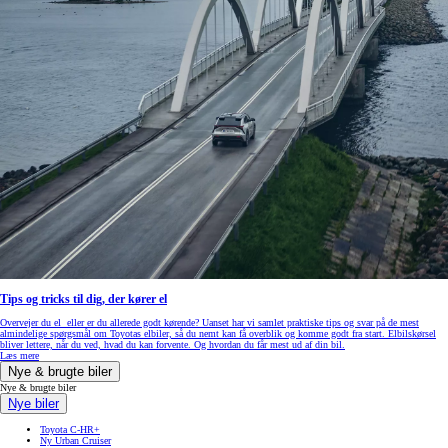
Tips og tricks til dig, der kører el
Overvejer du el eller er du allerede godt kørende? Uanset har vi samlet praktiske tips og svar på de mest
almindelige spørgsmål om Toyotas elbiler, så du nemt kan få overblik og komme godt fra start. Elbilskørsel
bliver lettere, når du ved, hvad du kan forvente. Og hvordan du får mest ud af din bil.
Læs mere
Nye & brugte biler
Nye & brugte biler
Nye biler
Toyota C-HR+
Ny Urban Cruiser