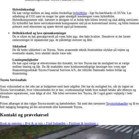
Hybridteknologi
Du kan vælge mellem en lang række forskellige
hybridbiler
- lige fra hatchbacks til SUVer. Lav
udledning af CO2 samt en meget lav grøn ejerafgift kendetegner vores hybridbiler.
Hybridkomponenter inkl. batteriet er designet til at holde hele bilens levetid og skal aldrig serviceres.
En hybridbil har færre servicekrævende komponenter end på en konventionel motor, og bilen bremser
primært med elmotoren og sparer derved også på bremserne.
Driftsikkerhed og lave ejeromkostninger
Du er sikret en høj gensalgsværdi på vores biler pga. den høje kvalitet. Derudover er der lavere
omkostninger til reparationer pga. de pålidelige motorer og dele.
Sikkerhed
Du får bedre sikkerhed i en Toyota. Vores avancerede teknik formindsker ulykker på vejene og
eventuelle skader, hvis uheldet skulle være ude.
Leasingmuligheder
Du kan også vælge at erhvervslease din firmabil, for hos Toyota har du mulighed for at vælge
mellem leasing og lån. Du får markedets mest konkurrencedygtige løsninger hos vores eget
finansieringsselskab Toyota Financial Services A/S, der tilbyder Danmarks bedste billån og
finansiering.
Toyota Serviceaftale
Som virksomhed er det ofte rart at budgettere med faste udgifter. Det har du mulighed for, når du tegner en
Toyota Serviceaftale, hvor virksomheden for et fast, overkommeligt beløb hver måned betaler alle eftersyn og
uforudsete reparationer, som følge af slid. Når bilen serviceres hos Toyota, får I også gratis vejhjælp i hele
Europa.
Prisen afhænger af den valgte Toyota-model og kørselsbehov. Tal med den nærmeste
Toyota-forhandler
og få en
helt nøjagtig beregning på din nuværende eller kommende Toyota.
Kontakt og prøvekørsel
Book en prøvetur »
Byg & se pris »
Find forhandler »
Prislister & brochurer »