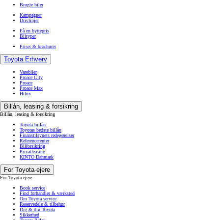
Brugte biler
Kampagner
Drivlinjer
Få en byttepris
Biltyper
Priser & brochurer
Toyota Erhverv
Varebiler
Proace City
Proace
Proace Max
Hilux
Billån, leasing & forsikring
Billån, leasing & forsikring
Toyota billån
Toyotas bedste billån
Finanstilsynets redegørelser
Referencerenter
Bilforsikring
Privatleasing
KINTO Danmark
For Toyota-ejere
For Toyota-ejere
Book service
Find forhandler & værksted
Om Toyota service
Reservedele & tilbehør
Dig & din Toyota
Sikkerhed