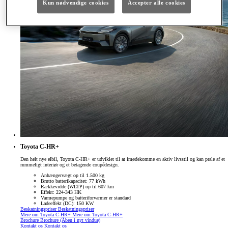
Kun nødvendige cookies
Accepter alle cookies
Toyota C-HR+
Den helt nye elbil, Toyota C-HR+ er udviklet til at imødekomme en aktiv livsstil og kan prale af et
rummeligt interiør og et betagende coupédesign.
Anhængervægt op til 1.500 kg
Brutto batterikapacitet: 77 kWh
Rækkevidde (WLTP) op til 607 km
Effekt: 224-343 HK
Varmepumpe og batteriforvarmer er standard
Ladeeffekt (DC): 150 KW
Beskatningspriser
Beskatningspriser
Mere om Toyota C-HR+
Mere om Toyota C-HR+
Brochure
Brochure
(Åben i nyt vindue)
Kontakt os
Kontakt os