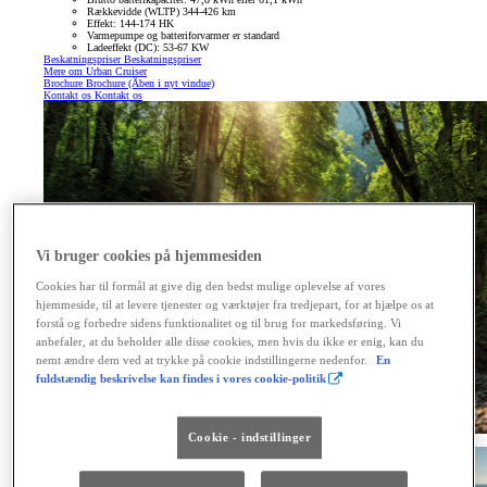
Rækkevidde (WLTP) 344-426 km
Effekt: 144-174 HK
Varmepumpe og batteriforvarmer er standard
Ladeeffekt (DC): 53-67 KW
Beskatningspriser
Beskatningspriser
Mere om Urban Cruiser
Brochure
Brochure
(Åben i nyt vindue)
Kontakt os
Kontakt os
Vi bruger cookies på hjemmesiden
Cookies har til formål at give dig den bedst mulige oplevelse af vores
hjemmeside, til at levere tjenester og værktøjer fra tredjepart, for at hjælpe os at
forstå og forbedre sidens funktionalitet og til brug for markedsføring. Vi
anbefaler, at du beholder alle disse cookies, men hvis du ikke er enig, kan du
nemt ændre dem ved at trykke på cookie indstillingerne nedenfor.
En
fuldstændig beskrivelse kan findes i vores cookie-politik
Cookie - indstillinger