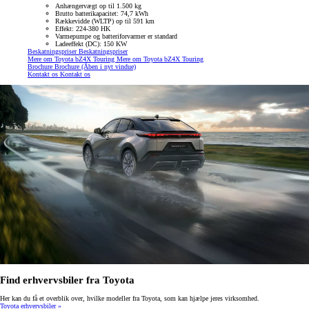
Anhængervægt op til 1.500 kg
Brutto batterikapacitet: 74,7 kWh
Rækkevidde (WLTP) op til 591 km
Effekt: 224-380 HK
Varmepumpe og batteriforvarmer er standard
Ladeeffekt (DC): 150 KW
Beskatningspriser
Beskatningspriser
Mere om Toyota bZ4X Touring
Mere om Toyota bZ4X Touring
Brochure
Brochure
(Åben i nyt vindue)
Kontakt os
Kontakt os
Find erhvervsbiler fra Toyota
Her kan du få et overblik over, hvilke modeller fra Toyota, som kan hjælpe jeres virksomhed.
Toyota erhvervsbiler »