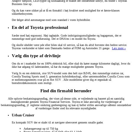
Adaptiv fartpilot, LED-lygter og klimaanlæg er blandt det omfattende udstyr, du finder i Toyotas
Business line up.
Og du kan være sikker på at få en firmabil i høj kvalitet med mulighed for et første-klasses
sikkerhedssystem.
Der følger altid automatgear med som standard i vores hybridbiler.
En del af Toyota professional
Sæder med høj ergonomi. Høj taghøjde. Gode indstigningsmuligheder og bagagerum, der er
rummelige med god indlæsning. Det er DNA’en i en model fra Toyota.
Og skulle uheldet være ude eller bilen skal til service, så kan du altid forvente den bedste service.
Toyotas værksteder er kåret som Danmarks bedste af FDM og Autoindex 21 gange.
Læs mere »
Vælg din type af drivlinje
Om du er i markedet for en 100% elektrisk bil, eller skal du kører mange kilometer dagligt, hvor du
ikke har adgang til ladestandere, så har du mange muligheder gennem Toyota.
Vælg fx en ren elektrisk, stor SUV-model som den helt nye BZ4X, den rummelige station car,
Corolla Touring Sports med 5. generation hybridteknologi, eller søstermodellen Corolla Cross som
er mellemsegmentets svar på en flot SUV . Alle modellerne giver dig et regnskab så
brændstoføkonomisk som muligt.
Find din firmabil herunder
Alle oplyste beskatningsgrundlag, der vises på denne side, er vejledende og baseret på en samtidig
leasingkontrakt gennem Toyota Financial Services. Toyota er ikke ansvarlig for vurderinger af
beskatningsgrundlag, jf. reglerne omkring genberegning og kan ej heller stilles ansvarlige såfremt omstødelser
af vurderinger finder sted fra relevante myndigheder.
Urban Cruiser
En kompakt SUV der er skabt til at navigere ubesværet gennem smalle gader.
Anhængervægt op til 750 kg
Brutto batterikapacitet: 47,8 kWh eller 61,1 kWh