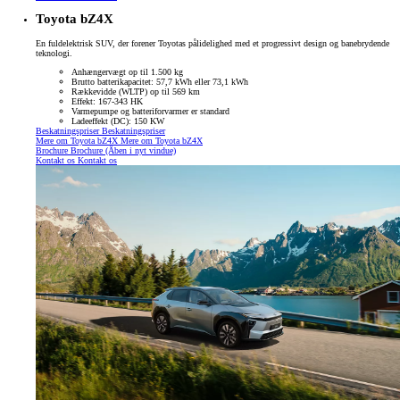
Toyota bZ4X
En fuldelektrisk SUV, der forener Toyotas pålidelighed med et progressivt design og banebrydende
teknologi.
Anhængervægt op til 1.500 kg
Brutto batterikapacitet: 57,7 kWh eller 73,1 kWh
Rækkevidde (WLTP) op til 569 km
Effekt: 167-343 HK
Varmepumpe og batteriforvarmer er standard
Ladeeffekt (DC): 150 KW
Beskatningspriser
Beskatningspriser
Mere om Toyota bZ4X
Mere om Toyota bZ4X
Brochure
Brochure
(Åben i nyt vindue)
Kontakt os
Kontakt os