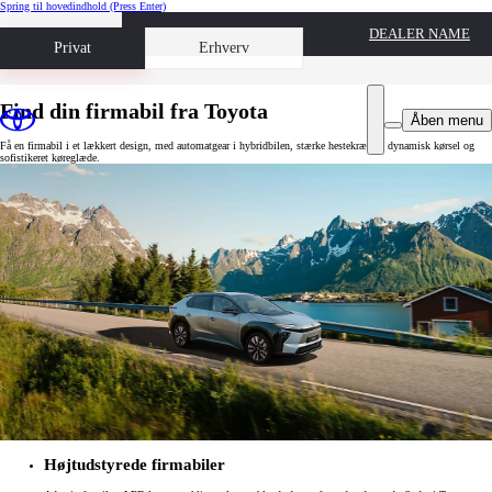
Spring til hovedindhold
(Press Enter)
DEALER NAME
Book prøvetur
Privat
Erhverv
Find din firmabil fra Toyota
Åben menu
Få en firmabil i et lækkert design, med automatgear i hybridbilen, stærke hestekræfter, dynamisk kørsel og
sofistikeret køreglæde.
Højtudstyrede firmabiler