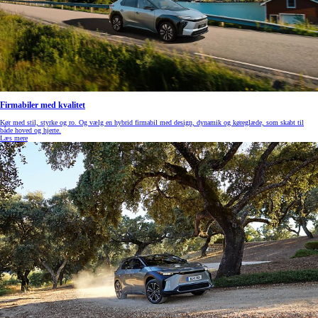
Firmabiler med kvalitet
Kør med stil, styrke og ro. Og vælg en hybrid firmabil med design, dynamik og køreglæde, som skabt til
både hoved og hjerte.
Læs mere