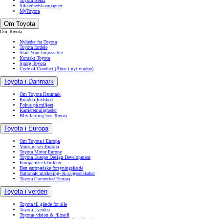
Toyota Relax
Sikkerhedskampagner
MyToyota
Om Toyota
Om Toyota
Nyheder fra Toyota
Toyota fordele
Start Your Impossible
Kontakt Toyota
Spørg Toyota
Code of Conduct
(Åben i nyt vindue)
Toyota i Danmark
Om Toyota Danmark
Kundetilfredshed
Fokus på miljøet
Karrieremuligheder
Bliv lærling hos Toyota
Toyota i Europa
Om Toyota i Europa
Vores rejse i Europa
Toyota Motor Europe
Toyota Europe Design Development
Europæiske fabrikker
Den europæiske forsyningskæde
Nationale marketing- & salgsselskaber
Toyota Connected Europa
Toyota i verden
Toyota til glæde for alle
Toyota i verden
Toyotas vision & filosofi