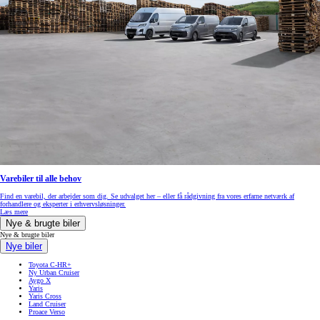
Varebiler til alle behov
Find en varebil, der arbejder som dig. Se udvalget her – eller få rådgivning fra vores erfarne netværk af
forhandlere og eksperter i erhvervsløsninger.
Læs mere
Nye & brugte biler
Nye & brugte biler
Nye biler
Toyota C-HR+
Ny Urban Cruiser
Aygo X
Yaris
Yaris Cross
Land Cruiser
Proace Verso