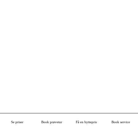
Nye & brugte biler
Se priser
Book prøvetur
Få en byttepris
Book service
Nye & brugte biler
Nye biler
Toyota C-HR+