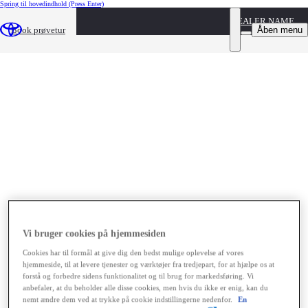
Spring til hovedindhold
(Press Enter)
DEALER NAME
Åben menu
Book prøvetur
Vi bruger cookies på hjemmesiden
Cookies har til formål at give dig den bedst mulige oplevelse af vores
hjemmeside, til at levere tjenester og værktøjer fra tredjepart, for at hjælpe os at
forstå og forbedre sidens funktionalitet og til brug for markedsføring. Vi
anbefaler, at du beholder alle disse cookies, men hvis du ikke er enig, kan du
nemt ændre dem ved at trykke på cookie indstillingerne nedenfor.
En