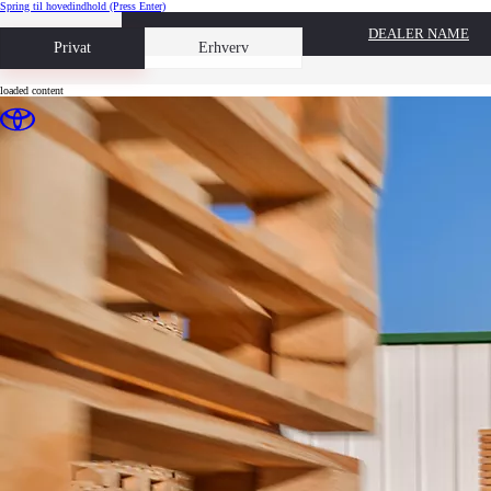
Spring til hovedindhold
(Press Enter)
DEALER NAME
Book prøvetur
Privat
Erhverv
loaded content