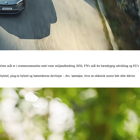
iler. Vores mål er i overensstemmelse med vores miljøudfordring 2050, FN's mål for bæredygtig udvikling og EU's
ybrid, plug-in hybrid og batteridrevne drivlinjer – dvs. køretøjer, hvor en elektrisk motor helt eller delvist