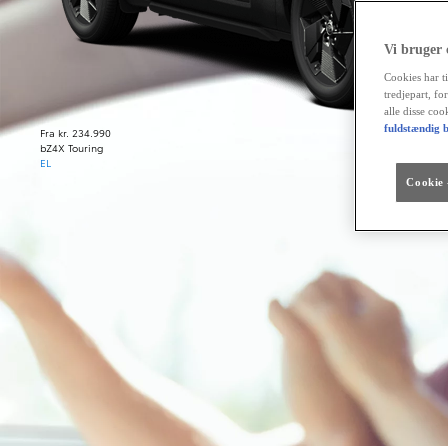
Vi bruger
Cookies har ti
tredjepart, fo
alle disse co
fuldstændig b
Fra kr. 234.990
bZ4X Touring
EL
Cookie -