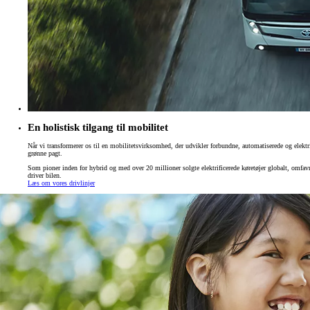
En holistisk tilgang til mobilitet
Når vi transformerer os til en mobilitetsvirksomhed, der udvikler forbundne, automatiserede og elekt
grønne pagt.
Som pioner inden for hybrid og med over 20 millioner solgte elektrificerede køretøjer globalt, omfavner
driver bilen.
Læs om vores drivlinjer