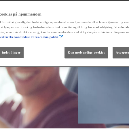
 cookies på hjemmesiden
l formål at give dig den bedst mulige oplevelse af vores hjemmeside, til at levere tjenester og vær
r at hjælpe os at forstå og forbedre sidens funktionalitet og til brug for markedsføring. Vi anbefal
okies, men hvis du ikke er enig, kan du nemt ændre dem ved at trykke på cookie indstillingerne n
eskrivelse kan findes i vores cookie-politik
Fra kr. 299.990
Den nye GR GT
The soul lives on.
 indstillinger
Kun nødvendige cookies
Accepter