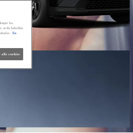
ktøjer fra
er, at du beholder
edenfor.
En
 alle cookies