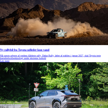
Ny rallybil fra Toyota udleder kun vand
Når næste udgave af verdens hårdeste rally, Dakar Rally, løber af stablen i januar 2027, skal Toyota teste
brændselscelleteknologi under ekstreme forhold
Læs mere