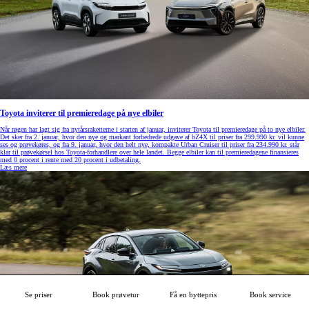
Toyota inviterer til premieredage på nye elbiler
Når røgen har lagt sig fra nytårsraketterne i starten af januar, inviterer Toyota til premieredage på to nye elbiler.
Det sker fra 2. januar, hvor den nye og markant forbedrede udgave af bZ4X til priser fra 299.990 kr. vil kunne
ses og prøvekøres, og fra 9. januar, hvor den helt nye, kompakte Urban Cruiser til priser fra 234.990 kr. står
klar til prøvekørsel hos Toyota-forhandlere over hele landet. Begge elbiler kan til premieredagene finansieres
med 0 procent i rente med 20 procent i udbetaling.
Læs mere
Se priser
Book prøvetur
Få en byttepris
Book service