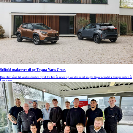
Stilfuld makeover til ny Toyota Yaris Cross
Den blev kåret til verdens bedste bybil for fire år siden og var den mest solgte Toyota-model i Europa sidste år
Læs mere