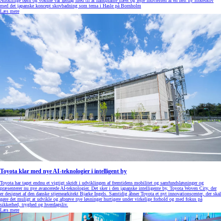
Adskillige børn og voksne var lørdag med til at håndplante træer og fejre indvielsen af en helt ny folkeskov
med det japanske koncept skovbadning som tema i Hasle på Bornholm
Læs mere
Toyota klar med nye AI-teknologier i intelligent by
Toyota har taget endnu et vigtigt skridt i udviklingen af fremtidens mobilitet og samfundsløsninger og
præsenterer nu nye avancerede AI-teknologier. Det sker i den japanske intelligente by, Toyota Woven City, der
er designet af den danske stjernearkitekt Bjarke Ingels. Samtidig åbner Toyota et nyt innovationscenter, der skal
gøre det muligt at udvikle og afprøve nye løsninger hurtigere under virkelige forhold og med fokus på
sikkerhed, tryghed og hverdagsliv.
Læs mere