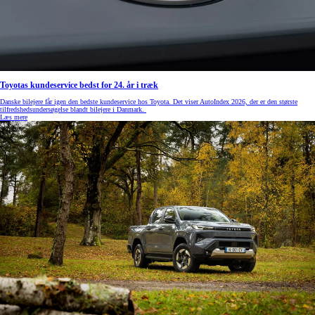
Toyotas kundeservice bedst for 24. år i træk
Danske bilejere får igen den bedste kundeservice hos Toyota. Det viser AutoIndex 2026, der er den største
tilfredshedsundersøgelse blandt bilejere i Danmark.
Læs mere