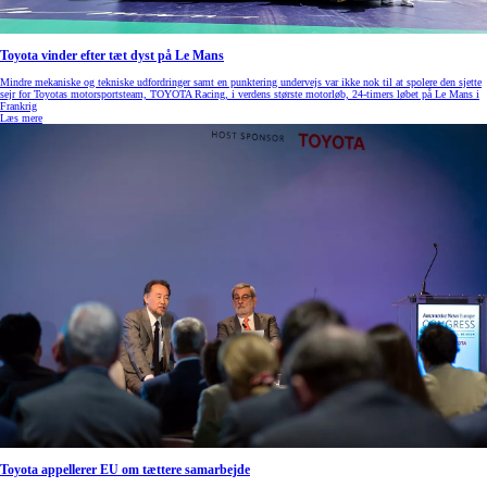
Toyota vinder efter tæt dyst på Le Mans
Mindre mekaniske og tekniske udfordringer samt en punktering undervejs var ikke nok til at spolere den sjette
sejr for Toyotas motorsportsteam, TOYOTA Racing, i verdens største motorløb, 24-timers løbet på Le Mans i
Frankrig
Læs mere
Toyota appellerer EU om tættere samarbejde