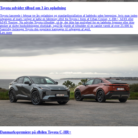
Toyota udvider tilbud om 3 års opladning
Toyota lancerede i februar tre års opladning og standardinstallation af ladeboks uden beregning, hvis man inden
udgangen af marts vælger at købe en fabriksny elbil fra Toyota i form af Urban Cruiser, C-HR+, bZ4X eller
bZ4X Touring. Nu udvider Toyota tilbuddet, så de, der ikke har mulighed for en ladeboks hjemme eller ikke
ønsker at skifte husholdningens elselskab, også får glæde af tilbuddet til en samlet værdi af over 25.000 kr.
Samtidig forlænger Toyota den populære kampagne til udgangen af april.
Læs mere
Danmarkspremiere på elbilen Toyota C-HR+