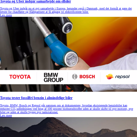
Toyota og Uber indgår samarbejde om elbiler
Toyota og Uber indgår nu et nyt samarbejde i Europa, herunder også i Danmark, med det formål at gøre det
lettere for chauffører og flådepartnere at få adgang til elektrificerede biler.
Læs mere
Toyota tester fossilfri benzin i almindelige biler
Toyota, BMW, Bosch og Repsol går sammen om at dokumentere, hvordan eksisterende benzinbiler kan
reducere CO₂-udledningen ved brug af 100 procent biobrændstoffer uden at skulle skifte til nye motorer, nye
biler og uden at skulle bygge nye tankstationer.
Læs mere