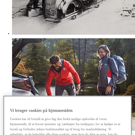
Vi bruger cookies på hjemmesiden
Cookies har til formål at give dig den bedst mulige oplevelse af vores
hjemmeside, til at levere tjenester og værktøjer fra tredjepart, for at hjælpe os at
forstå og forbedre sidens funktionalitet og til brug for markedsføring. Vi
anbefaler, at du beholder alle disse cookies, men hvis du ikke er enig, kan du