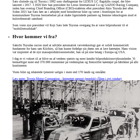
Sato sluttede sig til Toyota i 1992 som chefingeniør for LEXUS LC flagskibs coupé, der blev
lanceret i 2017. I 2020 blev han præsident for Lexus International Co og GAZOO Racing Company,
inden han overtog Chief Branding Officer (CBO)-stafetten efter præsident Akio Toyoda året efter.
Siden 2021 har Sato ført an i arbejdet med brintdrevne biler og været i frontlinjen for at
kommunikere Toyotas bestræbelser på at skabe ligesindede partnere og fremme teknologien mod et
kulstofneutralt samfund.
Som vores nye præsident vil Koji Sato lede Toyotas overgang fra at være bilproducent til et
"mobilitetsselskab".
Hvor kommer vi fra?
Sakichi Toyodas succes med at udvikle automatisk væveteknologi gav et solidt kommercielt
fundament for hans søn Kiichiro, så han kunne forfølge sin drøm om at lave køretøjer. Hans vision
var inspireret af de nye masseproduktionsmetoder, han så på sine besøg i Europa og USA.
I dag er vi vokset til at blive en af verdens største og mest kendte bilproduktionsvirksomheder. Vi
beskæftiger mere end 370.000 mennesker på verdensplan og fremstiller køretøjer på fabrikker på alle
kontinenter.
Vores biler og relaterede tjenester sælges i mere end 170 lande og områder.
Læs mere: Toyota Motor Corporation - Integreret rapport (engelsk)
(Åben i nyt vindue)