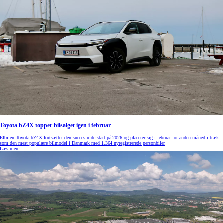
Toyota bZ4X topper bilsalget igen i februar
Elbilen Toyota bZ4X fortsætter den succesfulde start på 2026 og placerer sig i februar for anden måned i træk
som den mest populære bilmodel i Danmark med 1.364 nyregistrerede personbiler
Læs mere