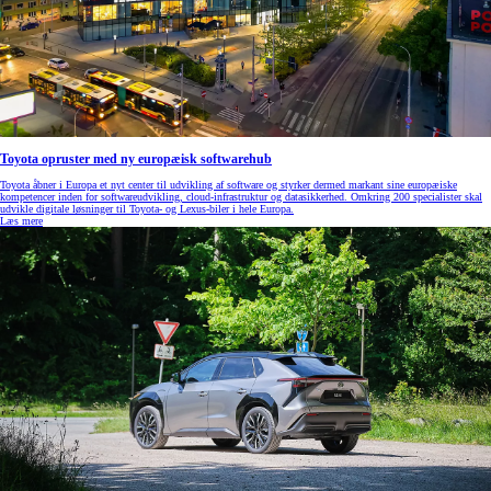
Toyota opruster med ny europæisk softwarehub
Toyota åbner i Europa et nyt center til udvikling af software og styrker dermed markant sine europæiske
kompetencer inden for softwareudvikling, cloud‑infrastruktur og datasikkerhed. Omkring 200 specialister skal
udvikle digitale løsninger til Toyota- og Lexus‑biler i hele Europa.
Læs mere