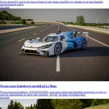
Toyota advarer EU mod en for snæver tilgang til den grønne omstilling og opfordrer til en mere fleksibel,
teknologineutral strategi
Læs mere
Toyota tester brintdrevet racerbil på Le Mans
Toyotas motorsportsafdeling, TOYOTA RACING, tager næste skridt mod fremtidens motorsport og viser og
tester for offentligheden for første gang racerbilen, TR LH2, der kører på flydende brint.
Læs mere