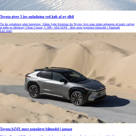
Toyota giver 3 års opladning ved køb af ny elbil
Tre års opladning uden beregning. Sådan lyder fristelsen fra Toyota, hvis man inden udgangen af marts vælger
at købe en fabriksny Urban Cruiser, C-HR+ eller bZ4X - årets mest populære bilmodel i Danmark
Læs mere
Toyota bZ4X mest populære bilmodel i januar