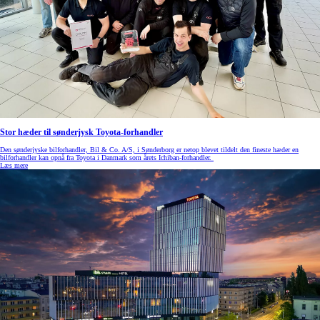
Stor hæder til sønderjysk Toyota-forhandler
Den sønderjyske bilforhandler, Bil & Co. A/S, i Sønderborg er netop blevet tildelt den fineste hæder en
bilforhandler kan opnå fra Toyota i Danmark som årets Ichiban-forhandler.
Læs mere