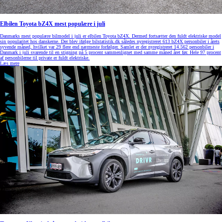
Elbilen Toyota bZ4X mest populære i juli
Danmarks mest populære bilmodel i juli er elbilen Toyota bZ4X. Dermed fortsætter den fuldt elektriske model
sin popularitet hos danskerne. Der blev ifølge bilstatistik.dk således nyregistreret 613 bZ4X personbiler i årets
syvende måned, hvilket var 29 flere end nærmeste forfølger. Samlet er der nyregistreret 14.562 personbiler i
Danmark i juli svarende til en stigning på 5 procent sammenlignet med samme måned året før. Hele 97 procent
af personbilerne til private er fuldt elektriske.
Læs mere