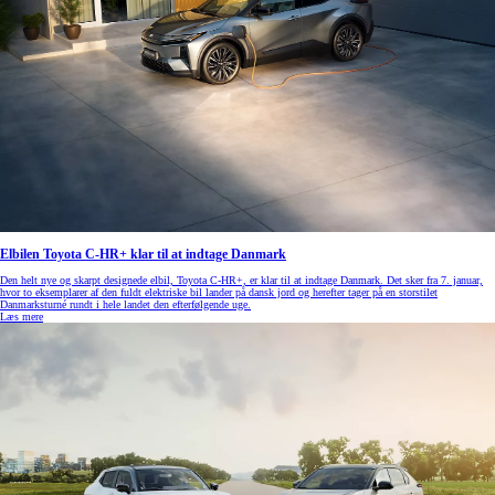
Elbilen Toyota C-HR+ klar til at indtage Danmark
Den helt nye og skarpt designede elbil, Toyota C-HR+, er klar til at indtage Danmark. Det sker fra 7. januar,
hvor to eksemplarer af den fuldt elektriske bil lander på dansk jord og herefter tager på en storstilet
Danmarksturné rundt i hele landet den efterfølgende uge.
Læs mere