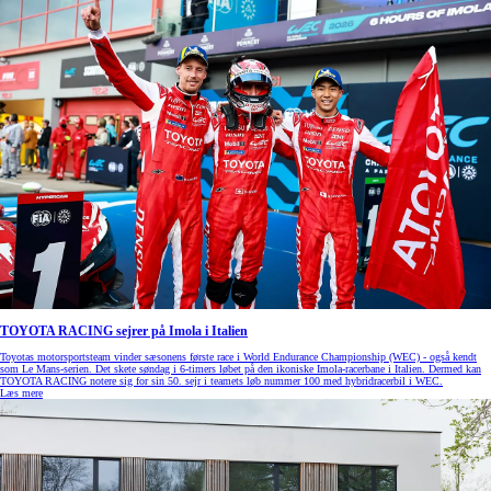
TOYOTA RACING sejrer på Imola i Italien
Toyotas motorsportsteam vinder sæsonens første race i World Endurance Championship (WEC) - også kendt
som Le Mans-serien. Det skete søndag i 6-timers løbet på den ikoniske Imola-racerbane i Italien. Dermed kan
TOYOTA RACING notere sig for sin 50. sejr i teamets løb nummer 100 med hybridracerbil i WEC.
Læs mere