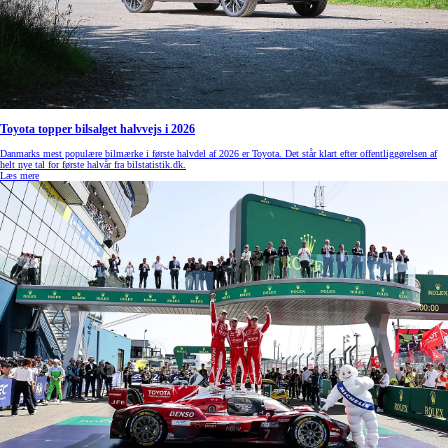
Toyota topper bilsalget halvvejs i 2026
Danmarks mest populære bilmærke i første halvdel af 2026 er Toyota. Det står klart efter offentliggørelsen af
helt nye tal for første halvår fra bilstatistik.dk.
Læs mere