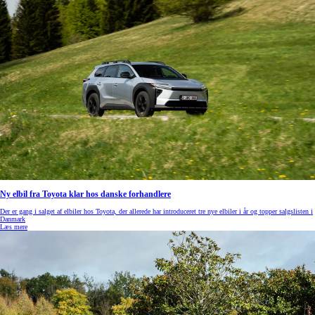
Ny elbil fra Toyota klar hos danske forhandlere
Der er gang i salget af elbiler hos Toyota, der allerede har introduceret tre nye elbiler i år og topper salgslisten i
Danmark
Læs mere