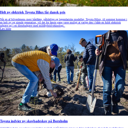
Helt ny elektrisk Toyota Hilux får dansk pris
Når en af bilverdenens mest hårdføre, pålidelige og legendariske modeller, Toyota Hilux, til sommer kommer i
en helt ny og niende generation, vil det for første gang være muligt at vælge den i både en fuldt elektrisk
udgave og i en dieseludgave med mildhybrid-teknologi.
Læs mere
Toyota indvier ny skovbadeskov på Bornholm