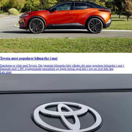
Toyota mest populære bilmærke i maj
Danskerne er vilde med Toyota. Det japanske bilmærke blev således det mest populære bilmærke i maj i
Danmark med 1.997 nyregistrerede personbiler og ligger fortsat også helt i top set over hele året
Læs mere