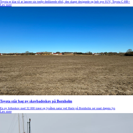
Toyota er klar til at lancere sin tredje dedikerede elbil, den skarpt designede og helt nye SUV, Toyota C-HR+
Læs mere
Toyota står bag ny skovbadeskov på Bornholm
En ny folkeskov med 32.000 træer og lysåben natur ved Hasle på Bornholm ser snart dagens lys
Læs mere