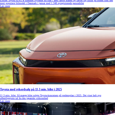
Elbilen Toyota bZ4X er kommet flyvende fra start i årets første måned og sætter sig solidt på tronen som den
mest populære bilmodel i Danmark i januar med 1.348 nyregistrerede personbiler
Læs mere
Toyota med rekordsalg på 11,3 mio. biler i 2025
11,3 mio. biler. Så mange biler solgte Toyota-koncernen på verdensplan i 2025. Det viser helt nye
offentliggjorte tal fra den japanske virksomhed
Læs mere