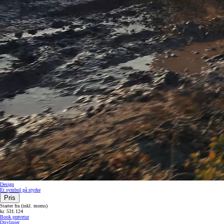
Design
Et symbol på styrke
Pris
Starter fra (inkl. moms)
kr. 531.124
Book prøvetur
Drivlinjer