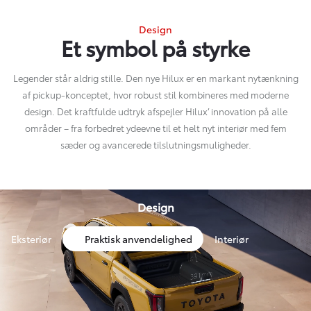
Design
Et symbol på styrke
Legender står aldrig stille. Den nye Hilux er en markant nytænkning
af pickup-konceptet, hvor robust stil kombineres med moderne
design. Det kraftfulde udtryk afspejler Hilux’ innovation på alle
områder – fra forbedret ydeevne til et helt nyt interiør med fem
sæder og avancerede tilslutningsmuligheder.
Design
Eksteriør
Praktisk anvendelighed
Interiør