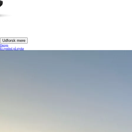
Udforsk mere
Design
Et symbol på styrke