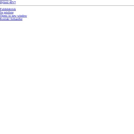
Hybrid 48V*
Fuldelektrisk
Se prisliste
Opens in new window
Kontakt forhandler