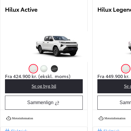
Hilux Active
Hilux Legen
Super White
Platinum White Pearl
Ash
Sup
Fra 424.900 kr. (ekskl. moms)
Fra 449.900 kr
Se og byg bil
Se 
Hilux Active
Sammenlign
Samm
Motorinformation
Motorinformation