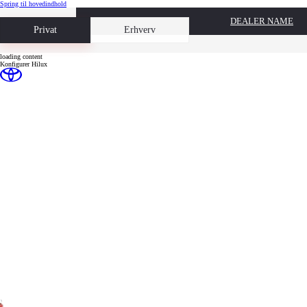
(Press Enter)
Spring til hovedindhold
DEALER NAME
Book prøvetur
Privat
Erhverv
loading content
Konfigurer Hilux