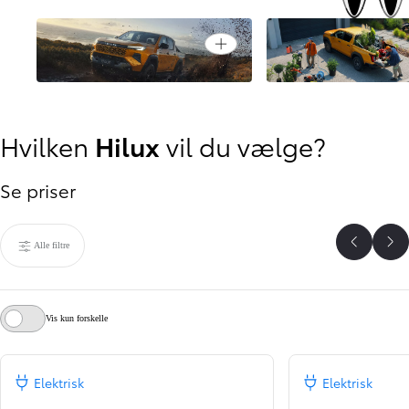
Funktionalitet, der a
Open card
Ydeevne i alt terræn
dig
Hvilken
Hilux
vil du vælge?
Se priser
Alle filtre
Se tidli
Se
Vis kun forskelle
Elektrisk
Elektrisk