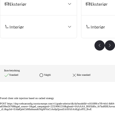
Eksteriør
Eksteriør
Interiør
Interiør
Se tidli
Se
Ikon-betydning
Standard
Valgfri
Ikke standard
Forced client side injection based on cached strategy
POST https://dxp-webcarconfig.toyota-europe.com/v1/grade-selector/dk/da?modelId=e1610f96-e7f9-4cb1-8d64-
a659fee2b768&gad_source=1&gad_campaignid=22324961210&gbraid=0AAAAA_B0lXhRn_0r7knRBEAovud
_rL1&gclid=EAIaIQobChMIufnunuKNlgMVixCiAx0pQyuxEAAYASAAEgLrtPD_BwE