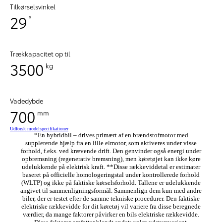
Tilkørselsvinkel
29
°
Trækkapacitet op til
3500
kg
Vadedybde
700
mm
Udforsk modelspecifikationer
*En hybridbil – drives primært af en brændstofmotor med
supplerende hjælp fra en lille elmotor, som aktiveres under visse
forhold, f.eks. ved krævende drift. Den genvinder også energi under
opbremsning (regenerativ bremsning), men køretøjet kan ikke køre
udelukkende på elektrisk kraft. **Disse rækkeviddetal er estimater
baseret på officielle homologeringstal under kontrollerede forhold
(WLTP) og ikke på faktiske kørselsforhold. Tallene er udelukkende
angivet til sammenligningsformål. Sammenlign dem kun med andre
biler, der er testet efter de samme tekniske procedurer. Den faktiske
elektriske rækkevidde for dit køretøj vil variere fra disse beregnede
værdier, da mange faktorer påvirker en bils elektriske rækkevidde.