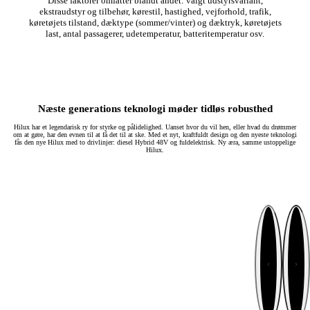
Disse faktorer omfatter blandt andet: valgt udstyrsvariant,
ekstraudstyr og tilbehør, kørestil, hastighed, vejforhold, trafik,
køretøjets tilstand, dæktype (sommer/vinter) og dæktryk, køretøjets
last, antal passagerer, udetemperatur, batteritemperatur osv.
Næste generations teknologi møder tidløs robusthed
Hilux har et legendarisk ry for styrke og pålidelighed. Uanset hvor du vil hen, eller hvad du drømmer
om at gøre, har den evnen til at få det til at ske. Med et nyt, kraftfuldt design og den nyeste teknologi
fås den nye Hilux med to drivlinjer: diesel Hybrid 48V og fuldelektrisk. Ny æra, samme ustoppelige
Hilux.
Næste
Forrige