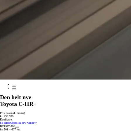
Den helt nye
Toyota C-HR+
Pris fra (inkl. moms)
kr. 299.990
Konfigurer
Se priser
Opens in new window
Rækkevidde
fra 501 – 607 km