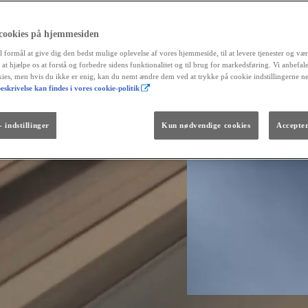
 cookies på hjemmesiden
l formål at give dig den bedst mulige oplevelse af vores hjemmeside, til at levere tjenester og vær
r at hjælpe os at forstå og forbedre sidens funktionalitet og til brug for markedsføring. Vi anbefal
okies, men hvis du ikke er enig, kan du nemt ændre dem ved at trykke på cookie indstillingerne n
eskrivelse kan findes i vores cookie-politik
Fra kr. 299.990
Den nye GR GT
The soul lives on.
 indstillinger
Kun nødvendige cookies
Accepter