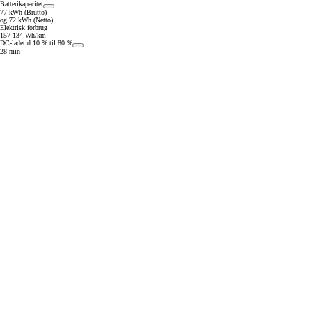
Batterikapacitet
77 kWh (Brutto)
og 72 kWh (Netto)
Elektrisk forbrug
157-134 Wh/km
DC-ladetid 10 % til 80 %
28 min