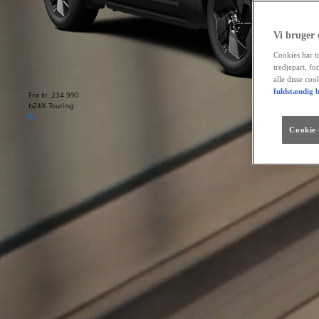
Vi bruger
Cookies har ti
tredjepart, fo
alle disse co
fuldstændig b
Fra kr. 234.990
bZ4X Touring
EL
Cookie -