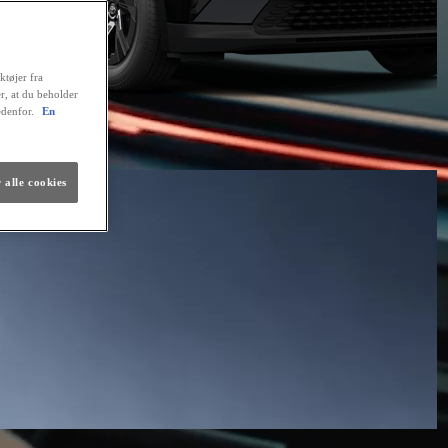
ktøjer fra
er, at du beholder
edenfor.
En
 alle cookies