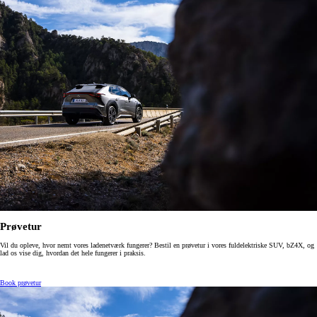
Prøvetur
Vil du opleve, hvor nemt vores ladenetværk fungerer? Bestil en prøvetur i vores fuldelektriske SUV, bZ4X, og
lad os vise dig, hvordan det hele fungerer i praksis.
Book prøvetur