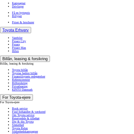
Kampagner
Drivlinjer
Få en byttepris
Biltyper
Priser & brochurer
Toyota Erhverv
Varebiler
Proace City
Proace
Proace Max
Hilux
Billån, leasing & forsikring
Billån, leasing & forsikring
Toyota billån
Toyotas bedste billån
Finanstilsynets redegørelser
Referencerenter
Bilforsikring
Privatleasing
KINTO Danmark
For Toyota-ejere
For Toyota-ejere
Book service
Find forhandler & værksted
Om Toyota service
Reservedele & tilbehør
Dig & din Toyota
Sikkerhed
Toyota Relax
Sikkerhedskampagner