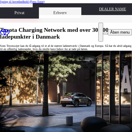
Spring til hovedindhold
(Press Enter)
DEALER NAME
Book prøvetur
Privat
Erhverv
Toyota Charging Network med over 30.000
Åben menu
ladepunkter i Danmark
Som Toyota-ejer kan du få adgang til et af de største ladenetværk i Danmark og Europa. Så har du altid adgang
til en offentlig ladestander, hvis du skulle have behov for at lade på farten.