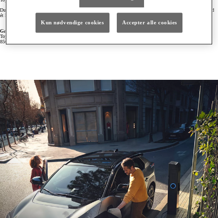
Du slipper for besværet med mange forskellige ladekort og apps. Du får nemt adgang til alle ladepunkter med
ét kort og alle opladninger bliver samlet til dig på en enkelt regning.
Kun nødvendige cookies
Accepter alle cookies
Gælder i hele Europa
Toyota Charging Network udvikles hele tiden, så du får endnu flere ladepunkter at vælge imellem. Med over
850.000 ladepunkter i Europa er du altid tæt på en lademulighed.