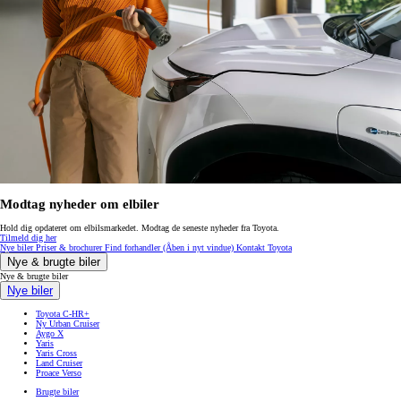
Modtag nyheder om elbiler
Hold dig opdateret om elbilsmarkedet. Modtag de seneste nyheder fra Toyota.
Tilmeld dig her
Nye biler
Priser & brochurer
Find forhandler
(Åben i nyt vindue)
Kontakt Toyota
Nye & brugte biler
Nye & brugte biler
Nye biler
Toyota C-HR+
Ny Urban Cruiser
Aygo X
Yaris
Yaris Cross
Land Cruiser
Proace Verso
Brugte biler