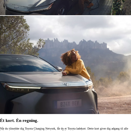
Èt kort. Èn regning.
Når du tilmelder dig Toyota Charging Network, får du et Toyota ladekort. Dette kort giver dig adgang til alle