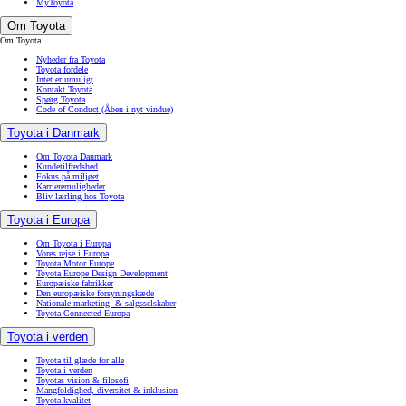
MyToyota
Om Toyota
Om Toyota
Nyheder fra Toyota
Toyota fordele
Intet er umuligt
Kontakt Toyota
Spørg Toyota
Code of Conduct
(Åben i nyt vindue)
Toyota i Danmark
Om Toyota Danmark
Kundetilfredshed
Fokus på miljøet
Karrieremuligheder
Bliv lærling hos Toyota
Toyota i Europa
Om Toyota i Europa
Vores rejse i Europa
Toyota Motor Europe
Toyota Europe Design Development
Europæiske fabrikker
Den europæiske forsyningskæde
Nationale marketing- & salgsselskaber
Toyota Connected Europa
Toyota i verden
Toyota til glæde for alle
Toyota i verden
Toyotas vision & filosofi
Mangfoldighed, diversitet & inklusion
Toyota kvalitet