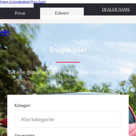
Spring til hovedindhold
(Press Enter)
DEALER NAME
Book prøvetur
Privat
Erhverv
Brugte biler
Gå ikke glip af en god handel, men bestil din brugte
bil online.
Kategori
Alle kategorier
Drivmiddel