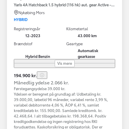
Yaris 4A Hatchback 1.5 hybrid (116 hk) aut. gear Active - Technolo
Nykøbing Mors
HYBRID
Registreringsår
Kilometertal
12-2023
43.000 km
Brændstof
Geartype
Automatisk
Hybrid Benzin
gearkasse
Vis mere
194.900 kr.
Månedlig ydelse 2.066 kr.
Førstegangsydelse 39.000 kr.
Ydelsen er beregnet på grundlag af: Udbetaling kr.
39.000,00, løbetid 96 måneder, variabel rente 3,99 %,
variabel debitorrente 4,06 %, ÅOP 6,41 %, samlet
kreditbeløb kr. 155.900,00. Samlede kreditomk. kr.
42.468,64. I alt tilbagebetales kr. 198.368,64. Positiv
kreditgodkendelse og ingen registrering hos RKI
forudsættes. Kaskoforsikring er obligatorisk. Der er