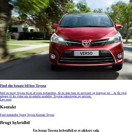
Find din brugte bil hos Toyota
Med en brugt Toyota fra en af vores forhandlere, får du ikke bare en serviceret og klargjort bil – du får også
adgang til års viden om de enkelte modeller, Toyotas teknologier og services.
Læs mere
Kontakt
Find forhandler
Spørg Toyota
Kontakt Toyota
Brugt hybridbil
En brugt Toyota hybridbil er et sikkert valg