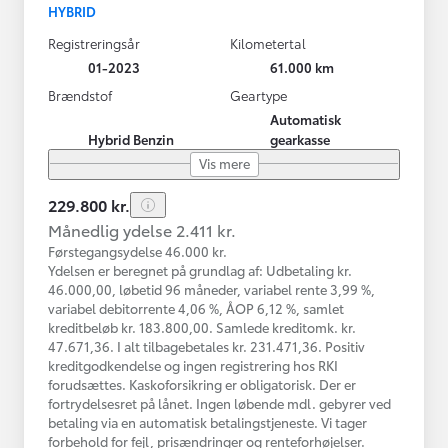
HYBRID
Registreringsår
Kilometertal
01-2023
61.000 km
Brændstof
Geartype
Automatisk
Hybrid Benzin
gearkasse
Vis mere
229.800 kr.
Månedlig ydelse 2.411 kr.
Førstegangsydelse 46.000 kr.
Ydelsen er beregnet på grundlag af: Udbetaling kr.
46.000,00, løbetid 96 måneder, variabel rente 3,99 %,
variabel debitorrente 4,06 %, ÅOP 6,12 %, samlet
kreditbeløb kr. 183.800,00. Samlede kreditomk. kr.
47.671,36. I alt tilbagebetales kr. 231.471,36. Positiv
kreditgodkendelse og ingen registrering hos RKI
forudsættes. Kaskoforsikring er obligatorisk. Der er
fortrydelsesret på lånet. Ingen løbende mdl. gebyrer ved
betaling via en automatisk betalingstjeneste. Vi tager
forbehold for fejl, prisændringer og renteforhøjelser.