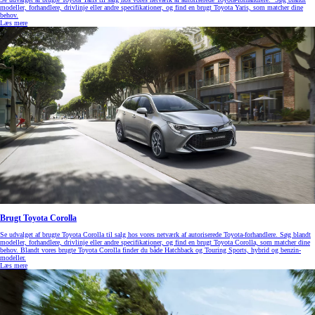
modeller, forhandlere, drivlinje eller andre specifikationer, og find en brugt Toyota Yaris, som matcher dine
behov.
Læs mere
Brugt Toyota Corolla
Se udvalget af brugte Toyota Corolla til salg hos vores netværk af autoriserede Toyota-forhandlere. Søg blandt
modeller, forhandlere, drivlinje eller andre specifikationer, og find en brugt Toyota Corolla, som matcher dine
behov. Blandt vores brugte Toyota Corolla finder du både Hatchback og Touring Sports, hybrid og benzin-
modeller.
Læs mere