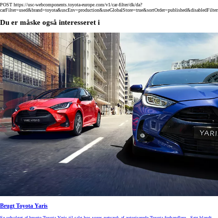
POST https://usc-webcomponents.toyota-europe.com/v1/car-filter/dk/da?
carFilter=used&brand=toyota&uscEnv=production&useGlobalStore=true&sortOrder=published&disabledFilt
Du er måske også interesseret i
Brugt Toyota Yaris
Se udvalget af brugte Toyota Yaris til salg hos vores netværk af autoriserede Toyota-forhandlere. Søg blandt