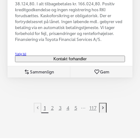
38.124,80. I alt tilbagebetales kr. 166.024,80. Positiv
kreditgodkendelse og ingen registrering hos RKI
forudsættes. Kaskoforsikring er obligatorisk. Der er
fortrydelsesret på lånet. Ingen løbende mdl. gebyrer ved
betaling via en automatisk betalingstjeneste. Vi tager
forbehold for fejl, prisændringer og renteforhøjelser.
Finansiering via Toyota Financial Services A/S.
Vælg bil
Kontakt forhandler
Sammenlign
Gem
...
1
2
3
4
5
117
Tidligere side
Næste side