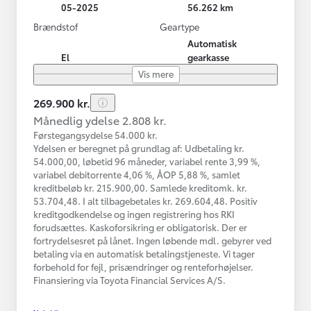
05-2025
56.262 km
Brændstof
Geartype
Automatisk
El
gearkasse
Vis mere
269.900 kr.
Månedlig ydelse 2.808 kr.
Førstegangsydelse 54.000 kr.
Ydelsen er beregnet på grundlag af: Udbetaling kr.
54.000,00, løbetid 96 måneder, variabel rente 3,99 %,
variabel debitorrente 4,06 %, ÅOP 5,88 %, samlet
kreditbeløb kr. 215.900,00. Samlede kreditomk. kr.
53.704,48. I alt tilbagebetales kr. 269.604,48. Positiv
kreditgodkendelse og ingen registrering hos RKI
forudsættes. Kaskoforsikring er obligatorisk. Der er
fortrydelsesret på lånet. Ingen løbende mdl. gebyrer ved
betaling via en automatisk betalingstjeneste. Vi tager
forbehold for fejl, prisændringer og renteforhøjelser.
Finansiering via Toyota Financial Services A/S.