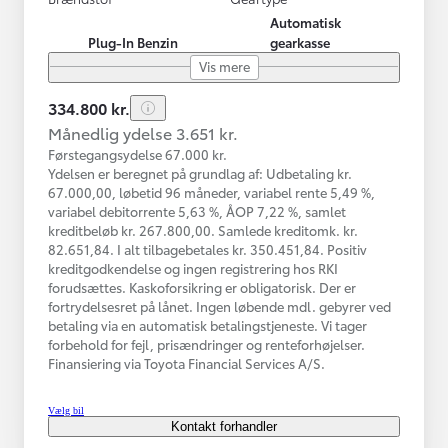
Automatisk
Plug-In Benzin
gearkasse
Vis mere
334.800 kr.
Månedlig ydelse 3.651 kr.
Førstegangsydelse 67.000 kr.
Ydelsen er beregnet på grundlag af: Udbetaling kr.
67.000,00, løbetid 96 måneder, variabel rente 5,49 %,
variabel debitorrente 5,63 %, ÅOP 7,22 %, samlet
kreditbeløb kr. 267.800,00. Samlede kreditomk. kr.
82.651,84. I alt tilbagebetales kr. 350.451,84. Positiv
kreditgodkendelse og ingen registrering hos RKI
forudsættes. Kaskoforsikring er obligatorisk. Der er
fortrydelsesret på lånet. Ingen løbende mdl. gebyrer ved
betaling via en automatisk betalingstjeneste. Vi tager
forbehold for fejl, prisændringer og renteforhøjelser.
Finansiering via Toyota Financial Services A/S.
Vælg bil
Kontakt forhandler