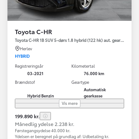
Toyota C-HR
Toyota C-HR 1B SUV 5-dørs 1.8 hybrid (122 hk) aut. gear C-LUB -
Herlev
HYBRID
Registreringsår
Kilometertal
03-2021
76.000 km
Brændstof
Geartype
Automatisk
Hybrid Benzin
gearkasse
Vis mere
199.890 kr.
Månedlig ydelse 2.238 kr.
Førstegangsydelse 40.000 kr.
Ydelsen er beregnet på grundlag af: Udbetaling kr.