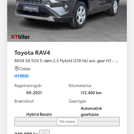
Toyota RAV4
RAV4 5A SUV 5-dørs 2.5 Hybrid (218 hk) aut. gear H3 - Comfort
Odder
HYBRID
Registreringsår
Kilometertal
09-2021
112.400 km
Brændstof
Geartype
Automatisk
Hybrid Benzin
gearkasse
Vis mere
249.900 kr.