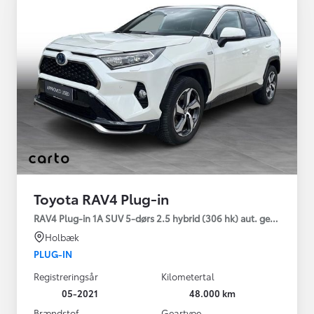
Toyota RAV4 Plug-in
RAV4 Plug-in 1A SUV 5-dørs 2.5 hybrid (306 hk) aut. gear AWD-i
Holbæk
PLUG-IN
Registreringsår
Kilometertal
05-2021
48.000 km
Brændstof
Geartype