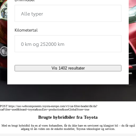
Alle typer
Kilometertal
0 km og 252000 km
Vis 1402 resultater
POST https://usc-webcomponents.toyota-europe.com/v1/car-filter-header/dk/da?
carFilter=used&brand=toyota&uscEnv=production&useGlobalStore=true
Brugte hybridbiler fra Toyota
Med en brugt hybridbil fra en af vores forhandlere, får du ikke bare en serviceret og klargjort bil – du får også
adgang til års viden om de enkelte modeller, Toyotas teknologier og services.