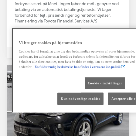
fortrydelsesret på lånet. Ingen løbende mdl. gebyrer ved
betaling via en automatisk betalingstjeneste. Vi tager
forbehold for fejl, prisændringer og renteforhøjelser.
Finansiering via Toyota Financial Services A/S.
Vælg bil
Kontakt forhandler
Vi bruger cookies på hjemmesiden
Sammenlign
Gem
Cookies har til formål at give dig den bedst mulige oplevelse af vores hjemmeside, ti
tredjepart, for at hjælpe os at forstå og forbedre sidens funktionalitet og til brug f
beholder alle disse cookies, men hvis du ikke er enig, kan du nemt ændre dem ved a
nedenfor.
En fuldstændig beskrivelse kan findes i vores cookie-politik
Cookie - indstillinger
Kun nødvendige cookies
Accepter alle c