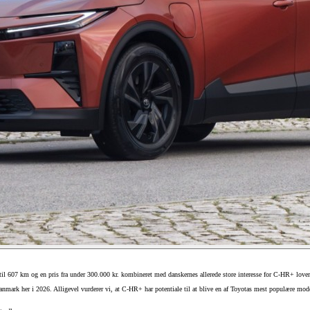
il 607 km og en pris fra under 300.000 kr. kombineret med danskernes allerede store interesse for C-HR+ love
anmark her i 2026. Alligevel vurderer vi, at C-HR+ har potentiale til at blive en af Toyotas mest populære mode