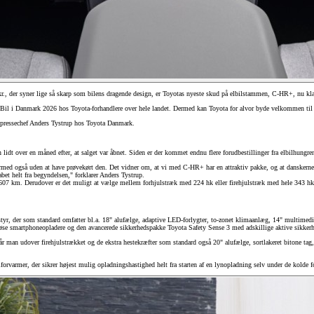
r., der syner lige så skarp som bilens dragende design, er Toyotas nyeste skud på elbilstammen, C-HR+, nu klar
ets Bil i Danmark 2026 hos Toyota-forhandlere over hele landet. Dermed kan Toyota for alvor byde velkommen til 
er pressechef Anders Tystrup hos Toyota Danmark.
idt over en måned efter, at salget var åbnet. Siden er der kommet endnu flere forudbestillinger fra elbilhungren
dermed også uden at have prøvekørt den. Det vidner om, at vi med C-HR+ har en attraktiv pakke, og at danskernes s
abet helt fra begyndelsen," forklarer Anders Tystrup.
km. Derudover er det muligt at vælge mellem forhjulstræk med 224 hk eller firehjulstræk med hele 343 hk. Den
Den nye Yaris Cross
styr, der som standard omfatter bl.a. 18" alufælge, adaptive LED-forlygter, to-zonet klimaanlæg, 14" multime
Kommer snart
ådløse smartphoneopladere og den avancerede sikkerhedspakke Toyota Safety Sense 3 med adskillige aktive sikke
 man udover firehjulstrækket og de ekstra hestekræfter som standard også 20" alufælge, sortlakeret bitone tag,
armer, der sikrer højest mulig opladningshastighed helt fra starten af en lynopladning selv under de kolde f