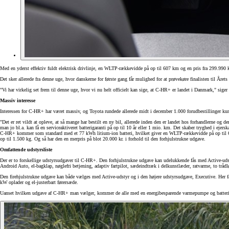
Med en yderst effektiv fuldt elektrisk drivlinje, en WLTP-rækkevidde på op til 607 km og en pris fra 299.990 k
Det sker allerede fra denne uge, hvor danskerne for første gang får mulighed for at prøvekøre finalisten til År
"Vi har virkelig set frem til denne uge, hvor vi nu helt officielt kan sige, at C-HR+ er landet i Danmark," sig
Massiv interesse
Interessen for C-HR+ har været massiv, og Toyota rundede allerede midt i december 1.000 forudbestillinger kun l
"Det er ret vildt at opleve, at så mange har bestilt en ny bil, allerede inden den er landet hos forhandlerne og 
man jo bl.a. kan få en serviceaktiveret batterigaranti på op til 10 år eller 1 mio. km. Det skaber tryghed i ejersk
C-HR+ kommer som standard med et 77 kWh litium-ion batteri, hvilket giver en WLTP-rækkevidde på op til 607 
op til 1.500 kg. Og så har den en merpris på blot 20.000 kr. i forhold til den forhjulstrukne udgave.
Omfattende udstyrsliste
Yaris
Der er to forskellige udstyrsudgaver til C-HR+. Den forhjulstrukne udgave kan udelukkende fås med Active-ud
HYBRID
Android Auto, el-bagklap, nøglefri betjening, adaptiv fartpilot, sædeindtræk i delkunstlæder, ratvarme, to tr
Den firehjulstrukne udgave kan både vælges med Active-udstyr og i den højere udstyrsudgave, Executive. Her får
kW oplader og el-justerbart førersæde.
Uanset hvilken udgave af C-HR+ man vælger, kommer de alle med en energibesparende varmepumpe og batteriforv