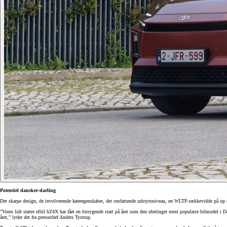
Potentiel dansker-darling
Det skarpe design, de involverende køreegenskaber, det omfattende udstyrsniveau, en WLTP-rækkevidde på op t
"Vores lidt større elbil bZ4X har fået en forrygende start på året som den ubetinget mest populære bilmodel i D
året," lyder det fra pressechef Anders Tystrup.