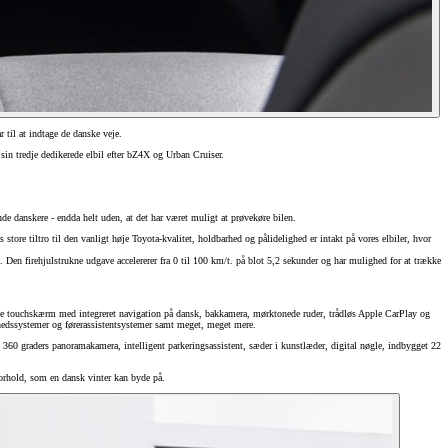
 til at indtage de danske veje.
sin tredje dedikerede elbil efter bZ4X og Urban Cruiser.
de danskere - endda helt uden, at det har været muligt at prøvekøre bilen.
tore tiltro til den vanligt høje Toyota-kvalitet, holdbarhed og pålidelighed er intakt på vores elbiler, hvor
 firehjulstrukne udgave accelererer fra 0 til 100 km/t. på blot 5,2 sekunder og har mulighed for at trække
die touchskærm med integreret navigation på dansk, bakkamera, mørktonede ruder, trådløs Apple CarPlay og
rhedssystemer og førerassistentsystemer samt meget, meget mere.
 360 graders panoramakamera, intelligent parkeringsassistent, sæder i kunstlæder, digital nøgle, indbygget 22
orhold, som en dansk vinter kan byde på.