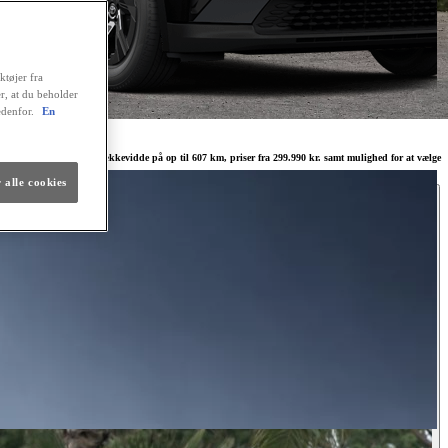
ktøjer fra
er, at du beholder
edenfor.
En
er hele landet. En WLTP-rækkevidde på op til 607 km, priser fra 299.990 kr. samt mulighed for at vælge
 alle cookies