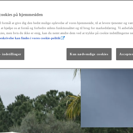
 cookies på hjemmesiden
l formål at give dig den bedst mulige oplevelse af vores hjemmeside, til at levere tjenester og vær
r at hjælpe os at forstå og forbedre sidens funktionalitet og til brug for markedsføring. Vi anbefal
okies, men hvis du ikke er enig, kan du nemt ændre dem ved at trykke på cookie indstillingerne n
eskrivelse kan findes i vores cookie-politik
Fra kr. 299.990
Den nye GR GT
 C-HR+. Det sker allerede fra denne uge, hvor de første biler netop er landet hos Toyota-forhandlere ov
The soul lives on.
dekommer de flestes behov.
 indstillinger
Kun nødvendige cookies
Accepter