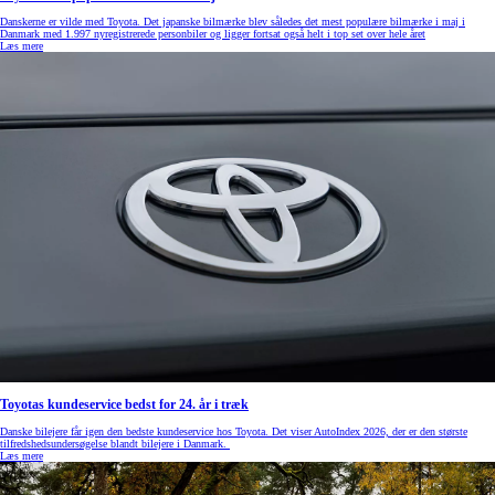
Danskerne er vilde med Toyota. Det japanske bilmærke blev således det mest populære bilmærke i maj i
Danmark med 1.997 nyregistrerede personbiler og ligger fortsat også helt i top set over hele året
Læs mere
Toyotas kundeservice bedst for 24. år i træk
Danske bilejere får igen den bedste kundeservice hos Toyota. Det viser AutoIndex 2026, der er den største
tilfredshedsundersøgelse blandt bilejere i Danmark.
Læs mere