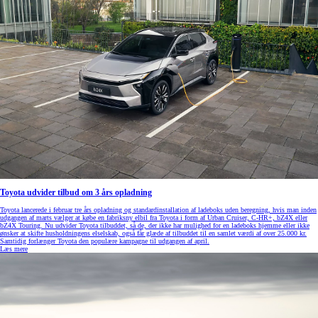
Toyota udvider tilbud om 3 års opladning
Toyota lancerede i februar tre års opladning og standardinstallation af ladeboks uden beregning, hvis man inden
udgangen af marts vælger at købe en fabriksny elbil fra Toyota i form af Urban Cruiser, C-HR+, bZ4X eller
bZ4X Touring. Nu udvider Toyota tilbuddet, så de, der ikke har mulighed for en ladeboks hjemme eller ikke
ønsker at skifte husholdningens elselskab, også får glæde af tilbuddet til en samlet værdi af over 25.000 kr.
Samtidig forlænger Toyota den populære kampagne til udgangen af april.
Læs mere