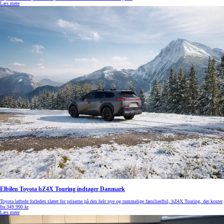
Læs mere
Elbilen Toyota bZ4X Touring indtager Danmark
Toyota løftede forleden sløret for priserne på den helt nye og rummelige familieelbil, bZ4X Touring, der koster
fra 349.990 kr
Læs mere