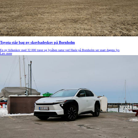
Toyota står bag ny skovbadeskov på Bornholm
En ny folkeskov med 32.000 træer og lysåben natur ved Hasle på Bornholm ser snart dagens lys
Læs mere