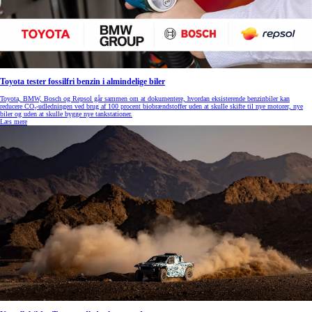
Toyota tester fossilfri benzin i almindelige biler
Toyota, BMW, Bosch og Repsol går sammen om at dokumentere, hvordan eksisterende benzinbiler kan
reducere CO₂-udledningen ved brug af 100 procent biobrændstoffer uden at skulle skifte til nye motorer, nye
biler og uden at skulle bygge nye tankstationer.
Læs mere