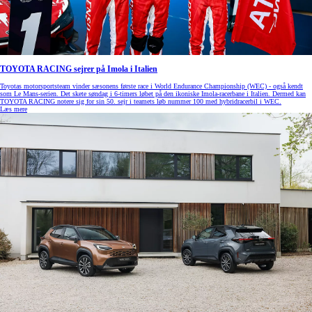
TOYOTA RACING sejrer på Imola i Italien
Toyotas motorsportsteam vinder sæsonens første race i World Endurance Championship (WEC) - også kendt
som Le Mans-serien. Det skete søndag i 6-timers løbet på den ikoniske Imola-racerbane i Italien. Dermed kan
TOYOTA RACING notere sig for sin 50. sejr i teamets løb nummer 100 med hybridracerbil i WEC.
Læs mere