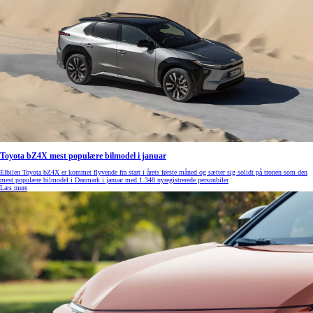
Toyota bZ4X mest populære bilmodel i januar
Elbilen Toyota bZ4X er kommet flyvende fra start i årets første måned og sætter sig solidt på tronen som den
mest populære bilmodel i Danmark i januar med 1.348 nyregistrerede personbiler
Læs mere