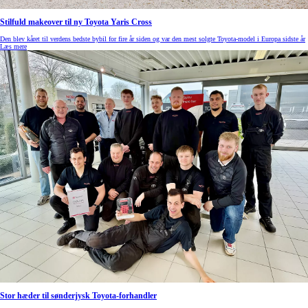
Stilfuld makeover til ny Toyota Yaris Cross
Den blev kåret til verdens bedste bybil for fire år siden og var den mest solgte Toyota-model i Europa sidste år
Læs mere
Stor hæder til sønderjysk Toyota-forhandler