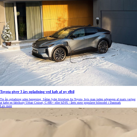
Toyota giver 3 års opladning ved køb af ny elbil
Tre års opladning uden beregning. Sådan lyder fristelsen fra Toyota, hvis man inden udgangen af marts vælger
at købe en fabriksny Urban Cruiser, C-HR+ eller bZ4X - årets mest populære bilmodel i Danmark
Læs mere