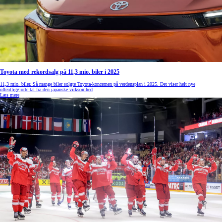
Toyota med rekordsalg på 11,3 mio. biler i 2025
11,3 mio. biler. Så mange biler solgte Toyota-koncernen på verdensplan i 2025. Det viser helt nye
offentliggjorte tal fra den japanske virksomhed
Læs mere