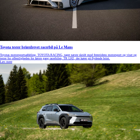
Toyota tester brintdrevet racerbil på Le Mans
Toyotas motorsportsafdeling, TOYOTA RACING, tager næste skridt mod fremtidens motorsport og viser og
tester for offentligheden for første gang racerbilen, TR LH2, der kører på flydende brint.
Læs mere