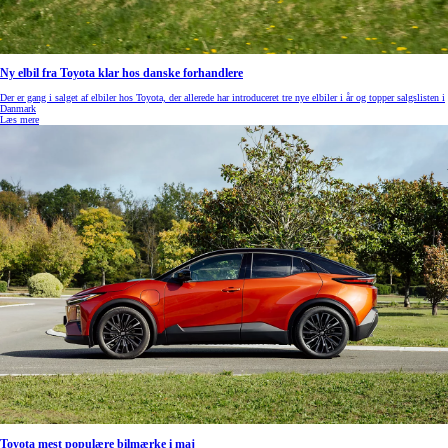
Ny elbil fra Toyota klar hos danske forhandlere
Der er gang i salget af elbiler hos Toyota, der allerede har introduceret tre nye elbiler i år og topper salgslisten i
Danmark
Læs mere
Toyota mest populære bilmærke i maj