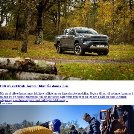
Helt ny elektrisk Toyota Hilux får dansk pris
Når en af bilverdenens mest hårdføre, pålidelige og legendariske modeller, Toyota Hilux, til sommer kommer i
en helt ny og niende generation, vil det for første gang være muligt at vælge den i både en fuldt elektrisk
udgave og i en dieseludgave med mildhybrid-teknologi.
Læs mere