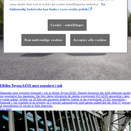
nemt ændre dem ved at trykke på cookie indstillingerne nedenfor.
En
fuldstændig beskrivelse kan findes i vores cookie-politik
Cookie - indstillinger
Kun nødvendige cookies
Accepter alle cookies
Elbilen Toyota bZ4X mest populære i juli
Danmarks mest populære bilmodel i juli er elbilen Toyota bZ4X. Dermed fortsætter den fuldt elektriske model
sin popularitet hos danskerne. Der blev ifølge bilstatistik.dk således nyregistreret 613 bZ4X personbiler i årets
syvende måned, hvilket var 29 flere end nærmeste forfølger. Samlet er der nyregistreret 14.562 personbiler i
Danmark i juli svarende til en stigning på 5 procent sammenlignet med samme måned året før. Hele 97 procent
af personbilerne til private er fuldt elektriske.
Læs mere