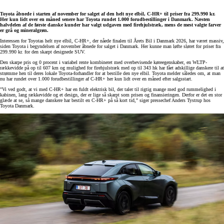
Toyota åbnede i starten af november for salget af den helt nye elbil, C-HR+ til priser fra 299.990 kr.
Her kun lidt over en måned senere har Toyota rundet 1.000 forudbestillinger i Danmark. Næsten
halvdelen af de første danske kunder har valgt udgaven med firehjulstræk, mens de mest valgte farver
er grå og mineralgrøn.
Interessen for Toyotas helt nye elbil, C-HR+, der nåede finalen til Årets Bil i Danmark 2026, har været massiv,
siden Toyota i begyndelsen af november åbnede for salget i Danmark. Her kunne man løfte sløret for priser fra
299.990 kr. for den skarpt designede SUV.
Den skarpe pris og 0 procent i variabel rente kombineret med overbevisende køreegenskaber, en WLTP-
rækkevidde på op til 607 km og mulighed for firehjulstræk med op til 343 hk har fået adskillige danskere til at
strømme hen til deres lokale Toyota-forhandler for at bestille den nye elbil. Toyota melder således om, at man
nu har rundet over 1.000 forudbestillinger af C-HR+ her kun lidt over en måned efter salgsstart.
"Vi ved godt, at vi med C-HR+ har en fuldt elektrisk bil, der taler til rigtig mange med god rummelighed i
kabinen, lang rækkevidde og et design, der er lige så skarpt som prisen og finansieringen. Derfor er det en stor
glæde at se, så mange danskere har bestilt en C-HR+ på så kort tid," siger pressechef Anders Tystrup hos
Toyota Danmark.