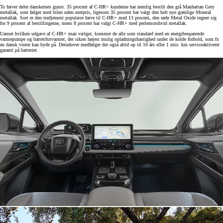
To farver deler danskernes gunst. 35 procent af C-HR+ kunderne har nemlig bestilt den grå Manhattan Grey
metallak, som følger med bilen uden merpris, ligesom 35 procent har valgt den helt nye grønlige Mineral
metallak. Sort er den tredjemest populære farve til C-HR+ med 13 procent, den røde Metal Oxide tegner sig
for 9 procent af bestillingerne, mens 8 procent har valgt C-HR+ med perlemorshvid metallak.
Uanset hvilken udgave af C-HR+ man vælger, kommer de alle som standard med en energibesparende
varmepumpe og batteriforvarmer, der sikrer højest mulig opladningshastighed under de kolde forhold, som fx
en dansk vinter kan byde på. Derudover medfølger der også altid op til 10 års eller 1 mio. km serviceaktiveret
garanti på batteriet.