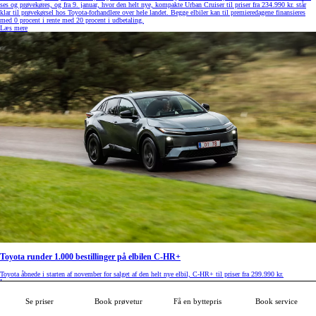
ses og prøvekøres, og fra 9. januar, hvor den helt nye, kompakte Urban Cruiser til priser fra 234.990 kr. står
klar til prøvekørsel hos Toyota-forhandlere over hele landet. Begge elbiler kan til premieredagene finansieres
med 0 procent i rente med 20 procent i udbetaling.
Læs mere
Toyota runder 1.000 bestillinger på elbilen C-HR+
Toyota åbnede i starten af november for salget af den helt nye elbil, C-HR+ til priser fra 299.990 kr.
Læs mere
Se priser
Book prøvetur
Få en byttepris
Book service