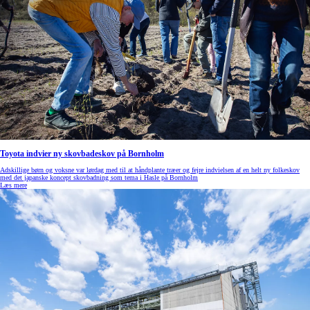
Toyota indvier ny skovbadeskov på Bornholm
Adskillige børn og voksne var lørdag med til at håndplante træer og fejre indvielsen af en helt ny folkeskov
med det japanske koncept skovbadning som tema i Hasle på Bornholm
Læs mere