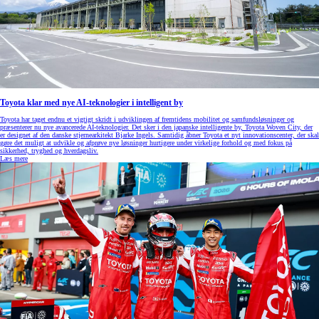
Toyota klar med nye AI-teknologier i intelligent by
Toyota har taget endnu et vigtigt skridt i udviklingen af fremtidens mobilitet og samfundsløsninger og
præsenterer nu nye avancerede AI-teknologier. Det sker i den japanske intelligente by, Toyota Woven City, der
er designet af den danske stjernearkitekt Bjarke Ingels. Samtidig åbner Toyota et nyt innovationscenter, der skal
gøre det muligt at udvikle og afprøve nye løsninger hurtigere under virkelige forhold og med fokus på
sikkerhed, tryghed og hverdagsliv.
Læs mere