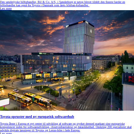
Den sønderjyske bilforhandler, Bil & Co. A/S, i Sønderborg er netop blevet tildelt den fineste hæder en
bilforhandler kan opnå fra Toyota i Danmark som årets Ichiban-forhandler.
Læs mere
Toyota opruster med ny europæisk softwarehub
Toyota åbner i Europa et nyt center til udvikling af software og styrker dermed markant sine europæiske
kompetencer inden for softwareudvikling, cloud‑infrastruktur og datasikkerhed. Omkring 200 specialister skal
udvikle digitale løsninger til Toyota- og Lexus‑biler i hele Europa.
Læs mere