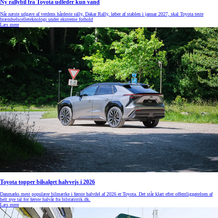
Ny rallybil fra Toyota udleder kun vand
Når næste udgave af verdens hårdeste rally, Dakar Rally, løber af stablen i januar 2027, skal Toyota teste
brændselscelleteknologi under ekstreme forhold
Læs mere
Toyota topper bilsalget halvvejs i 2026
Danmarks mest populære bilmærke i første halvdel af 2026 er Toyota. Det står klart efter offentliggørelsen af
helt nye tal for første halvår fra bilstatistik.dk.
Læs mere