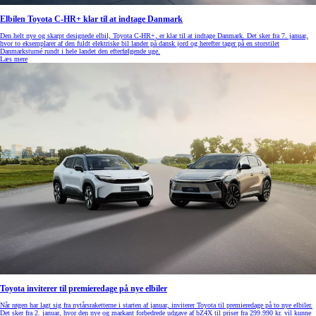
Elbilen Toyota C-HR+ klar til at indtage Danmark
Den helt nye og skarpt designede elbil, Toyota C-HR+, er klar til at indtage Danmark. Det sker fra 7. januar,
hvor to eksemplarer af den fuldt elektriske bil lander på dansk jord og herefter tager på en storstilet
Danmarksturné rundt i hele landet den efterfølgende uge.
Læs mere
Toyota inviterer til premieredage på nye elbiler
Når røgen har lagt sig fra nytårsraketterne i starten af januar, inviterer Toyota til premieredage på to nye elbiler.
Det sker fra 2. januar, hvor den nye og markant forbedrede udgave af bZ4X til priser fra 299.990 kr. vil kunne