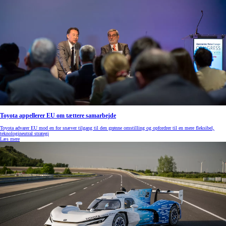
Toyota appellerer EU om tættere samarbejde
Toyota advarer EU mod en for snæver tilgang til den grønne omstilling og opfordrer til en mere fleksibel,
teknologineutral strategi
Læs mere