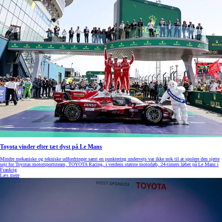
Toyota vinder efter tæt dyst på Le Mans
Mindre mekaniske og tekniske udfordringer samt en punktering undervejs var ikke nok til at spolere den sjette
sejr for Toyotas motorsportsteam, TOYOTA Racing, i verdens største motorløb, 24-timers løbet på Le Mans i
Frankrig
Læs mere