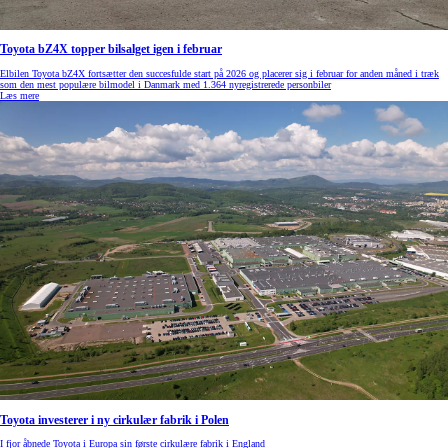
Toyota bZ4X topper bilsalget igen i februar
Elbilen Toyota bZ4X fortsætter den succesfulde start på 2026 og placerer sig i februar for anden måned i træk
som den mest populære bilmodel i Danmark med 1.364 nyregistrerede personbiler
Læs mere
Toyota investerer i ny cirkulær fabrik i Polen
I fjor åbnede Toyota i Europa sin første cirkulære fabrik i England