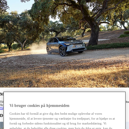
Modtag nyheder fra Toyota
Tilmeld dig vores nyhedsbrev, så er du altid opdateret om nyheder, kampagner, gode tilbud og konkurrencer fra
Toyota.
Vi bruger cookies på hjemmesiden
Tilmeld dig
Cookies har til formål at give dig den bedst mulige oplevelse af vores
De seneste nyheder fra Toyota
hjemmeside, til at levere tjenester og værktøjer fra tredjepart, for at hjælpe os at
forstå og forbedre sidens funktionalitet og til brug for markedsføring. Vi
anbefaler, at du beholder alle disse cookies, men hvis du ikke er enig, kan du