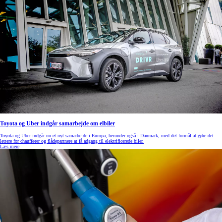
Toyota og Uber indgår samarbejde om elbiler
Toyota og Uber indgår nu et nyt samarbejde i Europa, herunder også i Danmark, med det formål at gøre det
lettere for chauffører og flådepartnere at få adgang til elektrificerede biler.
Læs mere