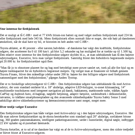
Stor interesse for firehjulstræk
Det er muligt at få C-HR+ med et 77 kWh litium-ion batteri og med valget mellem forhjulstræk med 224 hk
eller firehjulstræk med hele 343 hk. Mens firehjulstræk ellers normalt ikke er noget, der står højt på danskernes
ønskeliste, når de skal have ny bil, er historien en helt anden ved C-HR+.
Toyota afslører, at 46 procent - eller næsten halvdelen - af danskerne har valgt den kraftfulde, firehjulstrukne
udgave, der accelererer fra 0 til 100 km/t. på blot 5,2 sekunder og har mulighed for at trække op til 1.500 kg.
Den relativt store interesse for den firehjulstrukne udgave skyldes bl.a., at man udelukkende kan få den højeste
udstyrsudgave, Executive, hvis man vælger firehjulstræk. Samtidig frister den forholdsvis begrænsede merpris
på 20.000 kr. for firehjulstrækket også flere.
"Man får jo to elmotorer placeret for og bag med betydeligt mere power samlet set, træk på alle fire hjul og en
højere trækkapacitet for en forholdsvis begrænset merpris. Og vælger man at finansiere sit bilkøb gennem
Toyota Finans, bliver den månedlige ydelse under 200 kr. højere for den billigste udgave med firehjulstræk
sammenlignet med den forhjulstrukne," påpeger Anders Tystrup.
Der er to forskellige udstyrsudgaver til C-HR+. Den forhjulstrukne udgave kan udelukkende fås med Active-
udstyr, der som standard omfatter bl.a. 18" alufælge, adaptive LED-forlygter, to-zonet klimaanlæg, 14"
multimedie touchskærm med integreret navigation på dansk, bakkamera, mørktonede ruder, trådløs Apple
CarPlay og Android Auto, el-bagklap, nøglefri betjening, adaptiv fartpilot, sædeindtræk i delkunstlæder,
ratvarme, to trådløse smartphoneopladere og den avancerede sikkerhedspakke Toyota Safety Sense 3 med
adskillige aktive sikkerhedssystemer og førerassistentsystemer samt meget, meget mere.
Hver tredje vælger Executive
Den firehjulstrukne udgave kan både vælges med Active-udstyr og i den højere udstyrsudgave, Executive. Her
får man udover firehjulstrækket og de ekstra hestekræfter som standard også 20" alufælge, sortlakeret bitone
tag, 360 graders panoramakamera, intelligent parkeringsassistent, sæder i kunstlæder, digital nøgle, indbygget
22 kW oplader og el-justerbart førersæde.
Toyota fortæller, at to ud af tre danskere har valgt en af de to Active-udstyrsudgaver, mens den sidste tredjedel
er blevet fristet af Executive-udgaven.