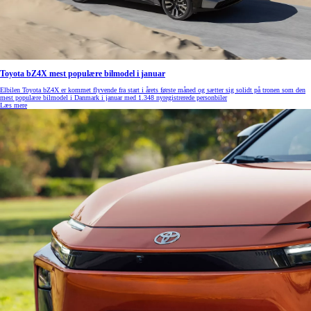
Toyota bZ4X mest populære bilmodel i januar
Elbilen Toyota bZ4X er kommet flyvende fra start i årets første måned og sætter sig solidt på tronen som den
mest populære bilmodel i Danmark i januar med 1.348 nyregistrerede personbiler
Læs mere