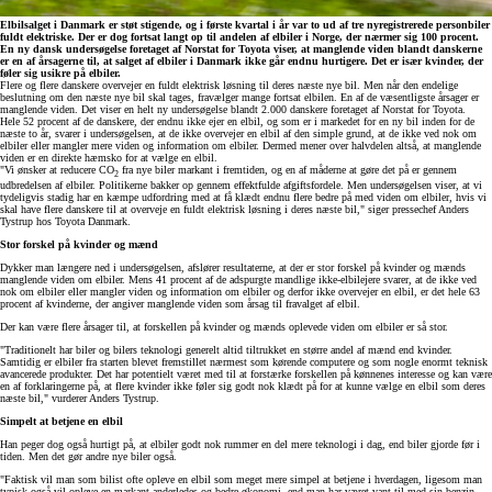
Elbilsalget i Danmark er støt stigende, og i første kvartal i år var to ud af tre nyregistrerede personbiler
fuldt elektriske. Der er dog fortsat langt op til andelen af elbiler i Norge, der nærmer sig 100 procent.
En ny dansk undersøgelse foretaget af Norstat for Toyota viser, at manglende viden blandt danskerne
er en af årsagerne til, at salget af elbiler i Danmark ikke går endnu hurtigere. Det er især kvinder, der
føler sig usikre på elbiler.
Flere og flere danskere overvejer en fuldt elektrisk løsning til deres næste nye bil. Men når den endelige
beslutning om den næste nye bil skal tages, fravælger mange fortsat elbilen. En af de væsentligste årsager er
manglende viden. Det viser en helt ny undersøgelse blandt 2.000 danskere foretaget af Norstat for Toyota.
Hele 52 procent af de danskere, der endnu ikke ejer en elbil, og som er i markedet for en ny bil inden for de
næste to år, svarer i undersøgelsen, at de ikke overvejer en elbil af den simple grund, at de ikke ved nok om
elbiler eller mangler mere viden og information om elbiler. Dermed mener over halvdelen altså, at manglende
viden er en direkte hæmsko for at vælge en elbil.
"Vi ønsker at reducere CO
fra nye biler markant i fremtiden, og en af måderne at gøre det på er gennem
2
udbredelsen af elbiler. Politikerne bakker op gennem effektfulde afgiftsfordele. Men undersøgelsen viser, at vi
tydeligvis stadig har en kæmpe udfordring med at få klædt endnu flere bedre på med viden om elbiler, hvis vi
skal have flere danskere til at overveje en fuldt elektrisk løsning i deres næste bil," siger pressechef Anders
Tystrup hos Toyota Danmark.
Stor forskel på kvinder og mænd
Dykker man længere ned i undersøgelsen, afslører resultaterne, at der er stor forskel på kvinder og mænds
manglende viden om elbiler. Mens 41 procent af de adspurgte mandlige ikke-elbilejere svarer, at de ikke ved
nok om elbiler eller mangler viden og information om elbiler og derfor ikke overvejer en elbil, er det hele 63
procent af kvinderne, der angiver manglende viden som årsag til fravalget af elbil.
Der kan være flere årsager til, at forskellen på kvinder og mænds oplevede viden om elbiler er så stor.
"Traditionelt har biler og bilers teknologi generelt altid tiltrukket en større andel af mænd end kvinder.
Samtidig er elbiler fra starten blevet fremstillet nærmest som kørende computere og som nogle enormt teknisk
avancerede produkter. Det har potentielt været med til at forstærke forskellen på kønnenes interesse og kan være
en af forklaringerne på, at flere kvinder ikke føler sig godt nok klædt på for at kunne vælge en elbil som deres
næste bil," vurderer Anders Tystrup.
Simpelt at betjene en elbil
Han peger dog også hurtigt på, at elbiler godt nok rummer en del mere teknologi i dag, end biler gjorde før i
tiden. Men det gør andre nye biler også.
"Faktisk vil man som bilist ofte opleve en elbil som meget mere simpel at betjene i hverdagen, ligesom man
typisk også vil opleve en markant anderledes og bedre økonomi, end man har været vant til med sin benzin