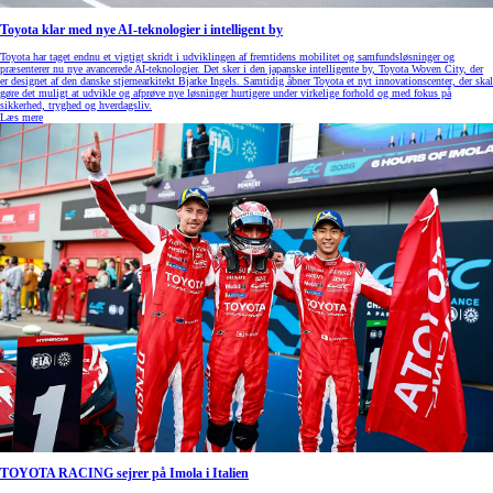
Toyota klar med nye AI-teknologier i intelligent by
Toyota har taget endnu et vigtigt skridt i udviklingen af fremtidens mobilitet og samfundsløsninger og
præsenterer nu nye avancerede AI-teknologier. Det sker i den japanske intelligente by, Toyota Woven City, der
er designet af den danske stjernearkitekt Bjarke Ingels. Samtidig åbner Toyota et nyt innovationscenter, der skal
gøre det muligt at udvikle og afprøve nye løsninger hurtigere under virkelige forhold og med fokus på
sikkerhed, tryghed og hverdagsliv.
Læs mere
TOYOTA RACING sejrer på Imola i Italien