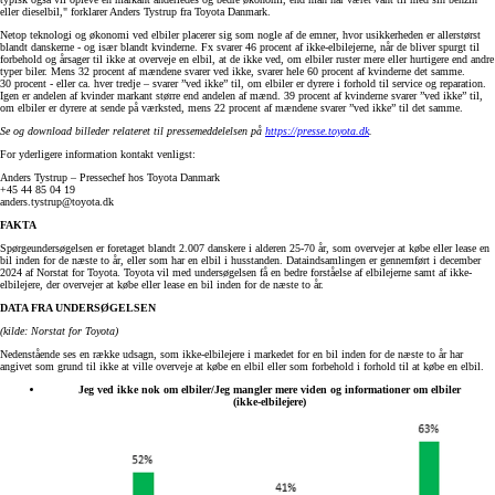
eller dieselbil," forklarer Anders Tystrup fra Toyota Danmark.
Netop teknologi og økonomi ved elbiler placerer sig som nogle af de emner, hvor usikkerheden er allerstørst
blandt danskerne - og især blandt kvinderne. Fx svarer 46 procent af ikke-elbilejerne, når de bliver spurgt til
forbehold og årsager til ikke at overveje en elbil, at de ikke ved, om elbiler ruster mere eller hurtigere end andre
typer biler. Mens 32 procent af mændene svarer ved ikke, svarer hele 60 procent af kvinderne det samme.
30 procent - eller ca. hver tredje – svarer ”ved ikke” til, om elbiler er dyrere i forhold til service og reparation.
Igen er andelen af kvinder markant større end andelen af mænd. 39 procent af kvinderne svarer ”ved ikke” til,
om elbiler er dyrere at sende på værksted, mens 22 procent af mændene svarer ”ved ikke” til det samme.
Se og download billeder relateret til pressemeddelelsen på
https://presse.toyota.dk
.
For yderligere information kontakt venligst:
Anders Tystrup – Pressechef hos Toyota Danmark
+45 44 85 04 19
anders.tystrup@toyota.dk
FAKTA
Spørgeundersøgelsen er foretaget blandt 2.007 danskere i alderen 25-70 år, som overvejer at købe eller lease en
bil inden for de næste to år, eller som har en elbil i husstanden. Dataindsamlingen er gennemført i december
2024 af Norstat for Toyota. Toyota vil med undersøgelsen få en bedre forståelse af elbilejerne samt af ikke-
elbilejere, der overvejer at købe eller lease en bil inden for de næste to år.
DATA FRA UNDERSØGELSEN
(kilde: Norstat for Toyota)
Nedenstående ses en række udsagn, som ikke-elbilejere i markedet for en bil inden for de næste to år har
angivet som grund til ikke at ville overveje at købe en elbil eller som forbehold i forhold til at købe en elbil.
Jeg ved ikke nok om elbiler/Jeg mangler mere viden og informationer om elbiler
(ikke-elbilejere)