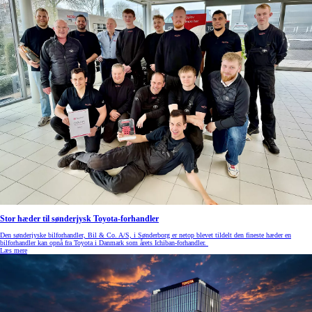
Stor hæder til sønderjysk Toyota-forhandler
Den sønderjyske bilforhandler, Bil & Co. A/S, i Sønderborg er netop blevet tildelt den fineste hæder en
bilforhandler kan opnå fra Toyota i Danmark som årets Ichiban-forhandler.
Læs mere