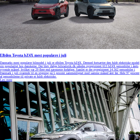
Elbilen Toyota bZ4X mest populære i juli
Danmarks mest populære bilmodel i juli er elbilen Toyota bZ4X. Dermed fortsætter den fuldt elektriske model
sin popularitet hos danskerne. Der blev ifølge bilstatistik.dk således nyregistreret 613 bZ4X personbiler i årets
syvende måned, hvilket var 29 flere end nærmeste forfølger. Samlet er der nyregistreret 14.562 personbiler i
Danmark i juli svarende til en stigning på 5 procent sammenlignet med samme måned året før. Hele 97 procent
af personbilerne til private er fuldt elektriske.
Læs mere