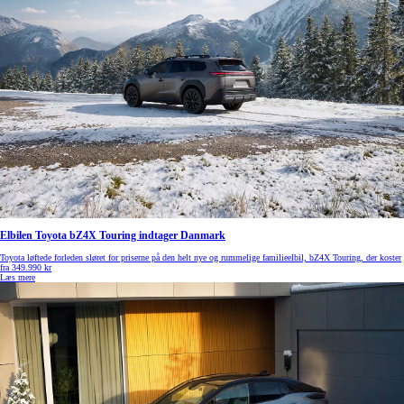
Elbilen Toyota bZ4X Touring indtager Danmark
Toyota løftede forleden sløret for priserne på den helt nye og rummelige familieelbil, bZ4X Touring, der koster
fra 349.990 kr
Læs mere