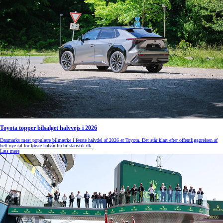
Toyota topper bilsalget halvvejs i 2026
Danmarks mest populære bilmærke i første halvdel af 2026 er Toyota. Det står klart efter offentliggørelsen af
helt nye tal for første halvår fra bilstatistik.dk.
Læs mere