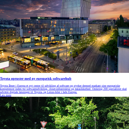
Toyota opruster med ny europæisk softwarehub
Toyota åbner i Europa et nyt center til udvikling af software og styrker dermed markant sine europæiske
kompetencer inden for softwareudvikling, cloud‑infrastruktur og datasikkerhed. Omkring 200 specialister skal
udvikle digitale løsninger til Toyota- og Lexus‑biler i hele Europa.
Læs mere