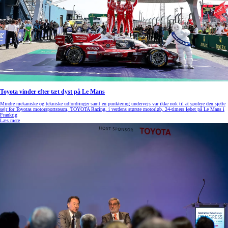
Toyota vinder efter tæt dyst på Le Mans
Mindre mekaniske og tekniske udfordringer samt en punktering undervejs var ikke nok til at spolere den sjette
sejr for Toyotas motorsportsteam, TOYOTA Racing, i verdens største motorløb, 24-timers løbet på Le Mans i
Frankrig
Læs mere