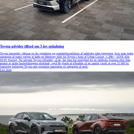
Toyota udvider tilbud om 3 års opladning
Toyota lancerede i februar tre års opladning og standardinstallation af ladeboks uden beregning, hvis man inden
udgangen af marts vælger at købe en fabriksny elbil fra Toyota i form af Urban Cruiser, C-HR+, bZ4X eller
bZ4X Touring. Nu udvider Toyota tilbuddet, så de, der ikke har mulighed for en ladeboks hjemme eller ikke
ønsker at skifte husholdningens elselskab, også får glæde af tilbuddet til en samlet værdi af over 25.000 kr.
Samtidig forlænger Toyota den populære kampagne til udgangen af april.
Læs mere