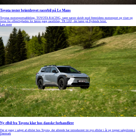
Toyota tester brintdrevet racerbil på Le Mans
Toyotas motorsportsafdeling, TOYOTA RACING, tager næste skridt mod fremtidens motorsport og viser og
tester for offentligheden for første gang racerbilen, TR LH2, der kører på flydende brint.
Læs mere
Ny elbil fra Toyota klar hos danske forhandlere
Der er gang i salget af elbiler hos Toyota, der allerede har introduceret tre nye elbiler i år og topper salgslisten i
Danmark