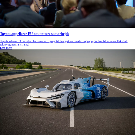
Toyota appellerer EU om tættere samarbejde
Toyota advarer EU mod en for snæver tilgang til den grønne omstilling og opfordrer til en mere fleksibel,
teknologineutral strategi
Læs mere