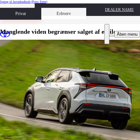
Spring til hovedindhold
(Press Enter)
DEALER NAME
Book prøvetur
Privat
Erhverv
Manglende viden begrænser salget af elbiler
Åben menu