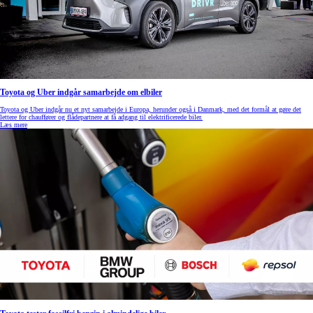
Toyota og Uber indgår samarbejde om elbiler
Toyota og Uber indgår nu et nyt samarbejde i Europa, herunder også i Danmark, med det formål at gøre det
lettere for chauffører og flådepartnere at få adgang til elektrificerede biler.
Læs mere