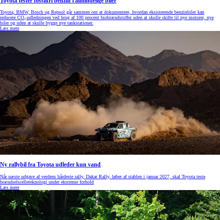
Toyota tester fossilfri benzin i almindelige biler
Toyota, BMW, Bosch og Repsol går sammen om at dokumentere, hvordan eksisterende benzinbiler kan
reducere CO₂-udledningen ved brug af 100 procent biobrændstoffer uden at skulle skifte til nye motorer, nye
biler og uden at skulle bygge nye tankstationer.
Læs mere
Ny rallybil fra Toyota udleder kun vand
Når næste udgave af verdens hårdeste rally, Dakar Rally, løber af stablen i januar 2027, skal Toyota teste
brændselscelleteknologi under ekstreme forhold
Læs mere