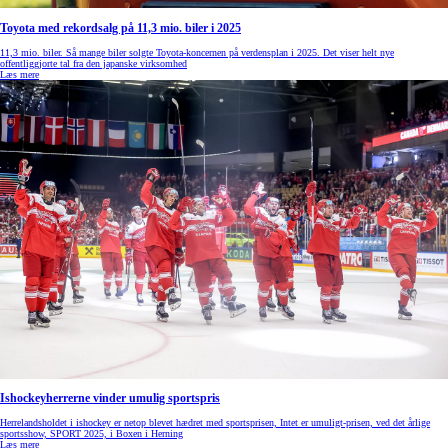
Toyota med rekordsalg på 11,3 mio. biler i 2025
11,3 mio. biler. Så mange biler solgte Toyota-koncernen på verdensplan i 2025. Det viser helt nye
offentliggjorte tal fra den japanske virksomhed
Læs mere
Ishockeyherrerne vinder umulig sportspris
Herrelandsholdet i ishockey er netop blevet hædret med sportsprisen, Intet er umuligt-prisen, ved det årlige
sportsshow, SPORT 2025, i Boxen i Herning
Læs mere