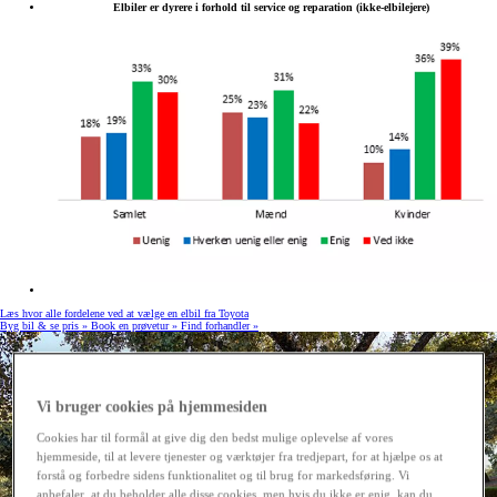
Elbiler er dyrere i forhold til service og reparation (ikke-elbilejere)
Læs hvor alle fordelene ved at vælge en elbil fra Toyota
Byg bil & se pris »
Book en prøvetur »
Find forhandler »
Vi bruger cookies på hjemmesiden
Cookies har til formål at give dig den bedst mulige oplevelse af vores
hjemmeside, til at levere tjenester og værktøjer fra tredjepart, for at hjælpe os at
forstå og forbedre sidens funktionalitet og til brug for markedsføring. Vi
anbefaler, at du beholder alle disse cookies, men hvis du ikke er enig, kan du