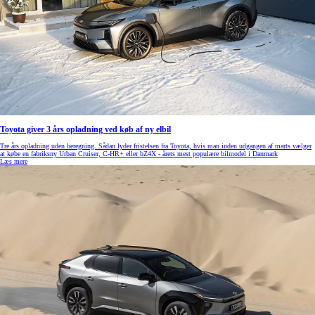
Toyota giver 3 års opladning ved køb af ny elbil
Tre års opladning uden beregning. Sådan lyder fristelsen fra Toyota, hvis man inden udgangen af marts vælger
at købe en fabriksny Urban Cruiser, C-HR+ eller bZ4X - årets mest populære bilmodel i Danmark
Læs mere