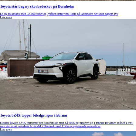
Toyota står bag ny skovbadeskov på Bornholm
En ny folkeskov med 32.000 træer og lysåben natur ved Hasle på Bornholm ser snart dagens lys
Læs mere
Toyota bZ4X topper bilsalget igen i februar
Elbilen Toyota bZ4X fortsætter den succesfulde start på 2026 og placerer sig i februar for anden måned i træk
som den mest populære bilmodel i Danmark med 1.364 nyregistrerede personbiler
Læs mere