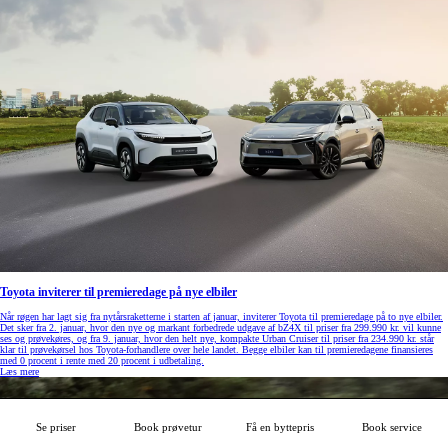
Toyota inviterer til premieredage på nye elbiler
Når røgen har lagt sig fra nytårsraketterne i starten af januar, inviterer Toyota til premieredage på to nye elbiler.
Det sker fra 2. januar, hvor den nye og markant forbedrede udgave af bZ4X til priser fra 299.990 kr. vil kunne
ses og prøvekøres, og fra 9. januar, hvor den helt nye, kompakte Urban Cruiser til priser fra 234.990 kr. står
klar til prøvekørsel hos Toyota-forhandlere over hele landet. Begge elbiler kan til premieredagene finansieres
med 0 procent i rente med 20 procent i udbetaling.
Læs mere
Se priser
Book prøvetur
Få en byttepris
Book service