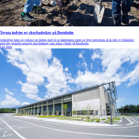
Toyota indvier ny skovbadeskov på Bornholm
Adskillige børn og voksne var lørdag med til at håndplante træer og fejre indvielsen af en helt ny folkeskov
med det japanske koncept skovbadning som tema i Hasle på Bornholm
Læs mere