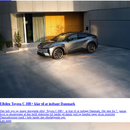
Elbilen Toyota C-HR+ klar til at indtage Danmark
Den helt nye og skarpt designede elbil, Toyota C-HR+, er klar til at indtage Danmark. Det sker fra 7. januar,
hvor to eksemplarer af den fuldt elektriske bil lander på dansk jord og herefter tager på en storstilet
Danmarksturné rundt i hele landet den efterfølgende uge.
Læs mere