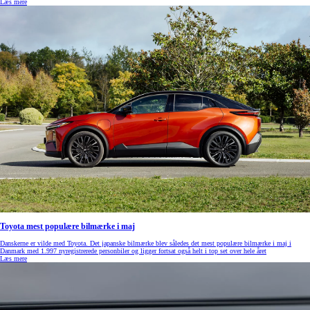
Læs mere
Toyota mest populære bilmærke i maj
Danskerne er vilde med Toyota. Det japanske bilmærke blev således det mest populære bilmærke i maj i
Danmark med 1.997 nyregistrerede personbiler og ligger fortsat også helt i top set over hele året
Læs mere