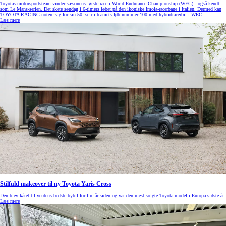
Toyotas motorsportsteam vinder sæsonens første race i World Endurance Championship (WEC) - også kendt
som Le Mans-serien. Det skete søndag i 6-timers løbet på den ikoniske Imola-racerbane i Italien. Dermed kan
TOYOTA RACING notere sig for sin 50. sejr i teamets løb nummer 100 med hybridracerbil i WEC.
Læs mere
Stilfuld makeover til ny Toyota Yaris Cross
Den blev kåret til verdens bedste bybil for fire år siden og var den mest solgte Toyota-model i Europa sidste år
Læs mere