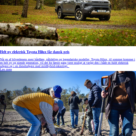
Helt ny elektrisk Toyota Hilux får dansk pris
Når en af bilverdenens mest hårdføre, pålidelige og legendariske modeller, Toyota Hilux, til sommer kommer i
en helt ny og niende generation, vil det for første gang være muligt at vælge den i både en fuldt elektrisk
udgave og i en dieseludgave med mildhybrid-teknologi.
Læs mere