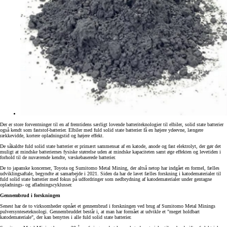
Der er store forventninger til en af fremtidens særligt lovende batteriteknologier til elbiler, solid state batterier
også kendt som faststof-batterier. Elbiler med fuld solid state batterier få en højere ydeevne, længere
rækkevidde, kortere opladningstid og højere effekt.
De såkaldte fuld solid state batterier er primært sammensat af en katode, anode og fast elektrolyt, der gør det
muligt at mindske batteriernes fysiske størrelse uden at mindske kapaciteten samt øge effekten og levetiden i
forhold til de nuværende kendte, væskebaserede batterier.
De to japanske koncerner, Toyota og Sumitomo Metal Mining, der altså netop har indgået en formel, fælles
udviklingsaftale, begyndte at samarbejde i 2021. Siden da har de lavet fælles forskning i katodematerialer til
fuld solid state batterier med fokus på udfordringer som nedbrydning af katodematerialer under gentagne
opladnings- og afladningscyklusser.
Gennembrud i forskningen
Senest har de to virksomheder opnået et gennembrud i forskningen ved brug af Sumitomo Metal Minings
pulversynteseteknologi. Gennembruddet består i, at man har formået at udvikle et "meget holdbart
katodemateriale", der kan benyttes i alle fuld solid state batterier.