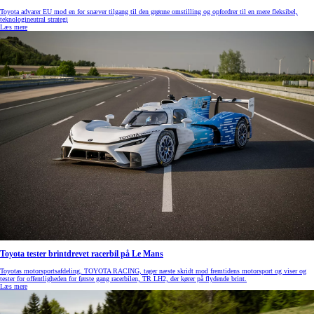
Toyota advarer EU mod en for snæver tilgang til den grønne omstilling og opfordrer til en mere fleksibel,
teknologineutral strategi
Læs mere
Toyota tester brintdrevet racerbil på Le Mans
Toyotas motorsportsafdeling, TOYOTA RACING, tager næste skridt mod fremtidens motorsport og viser og
tester for offentligheden for første gang racerbilen, TR LH2, der kører på flydende brint.
Læs mere