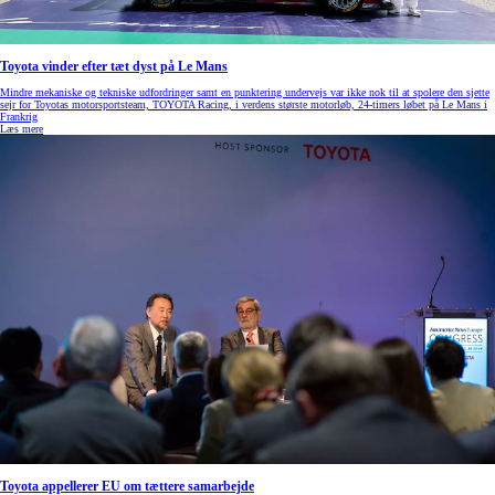
Toyota vinder efter tæt dyst på Le Mans
Mindre mekaniske og tekniske udfordringer samt en punktering undervejs var ikke nok til at spolere den sjette
sejr for Toyotas motorsportsteam, TOYOTA Racing, i verdens største motorløb, 24-timers løbet på Le Mans i
Frankrig
Læs mere
Toyota appellerer EU om tættere samarbejde