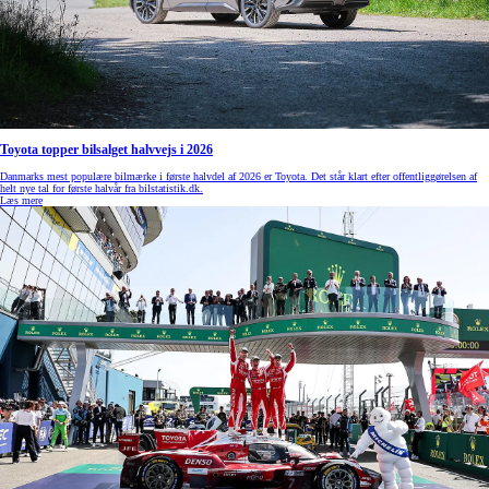
Toyota topper bilsalget halvvejs i 2026
Danmarks mest populære bilmærke i første halvdel af 2026 er Toyota. Det står klart efter offentliggørelsen af
helt nye tal for første halvår fra bilstatistik.dk.
Læs mere