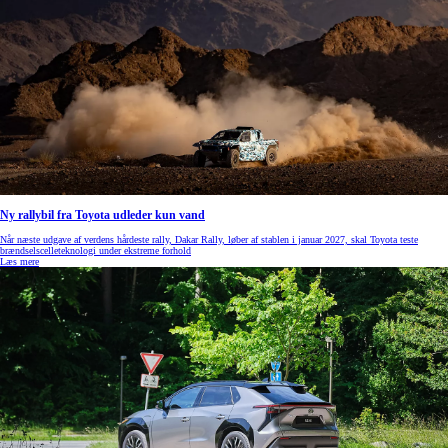
Ny rallybil fra Toyota udleder kun vand
Når næste udgave af verdens hårdeste rally, Dakar Rally, løber af stablen i januar 2027, skal Toyota teste
brændselscelleteknologi under ekstreme forhold
Læs mere