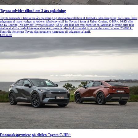
Toyota udvider tilbud om 3 års opladning
Toyota lancerede i februar tre års opladning og standardinstallation af ladeboks uden beregning, hvis man inden
udgangen af marts vælger at købe en fabriksny elbil fra Toyota i form af Urban Cruiser, C-HR+, bZ4X eller
bZ4X Touring. Nu udvider Toyota tilbuddet, så de, der ikke har mulighed for en ladeboks hjemme eller ikke
ønsker at skifte husholdningens elselskab, også får glæde af tilbuddet til en samlet værdi af over 25.000 kr.
Samtidig forlænger Toyota den populære kampagne til udgangen af april.
Læs mere
Danmarkspremiere på elbilen Toyota C-HR+