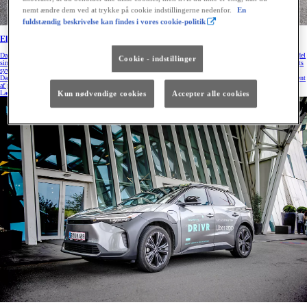
nemt ændre dem ved at trykke på cookie indstillingerne nedenfor.
En
fuldstændig beskrivelse kan findes i vores cookie-politik
Elbilen Toyota bZ4X mest populære i juli
Danmarks mest populære bilmodel i juli er elbilen Toyota bZ4X. Dermed fortsætter den fuldt elektriske model
Cookie - indstillinger
sin popularitet hos danskerne. Der blev ifølge bilstatistik.dk således nyregistreret 613 bZ4X personbiler i årets
syvende måned, hvilket var 29 flere end nærmeste forfølger. Samlet er der nyregistreret 14.562 personbiler i
Danmark i juli svarende til en stigning på 5 procent sammenlignet med samme måned året før. Hele 97 procent
af personbilerne til private er fuldt elektriske.
Læs mere
Kun nødvendige cookies
Accepter alle cookies