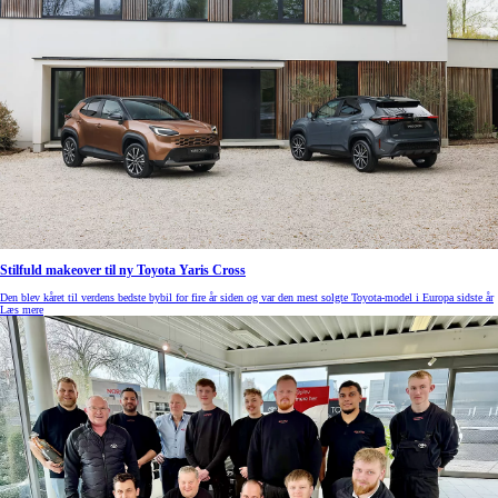
Stilfuld makeover til ny Toyota Yaris Cross
Den blev kåret til verdens bedste bybil for fire år siden og var den mest solgte Toyota-model i Europa sidste år
Læs mere