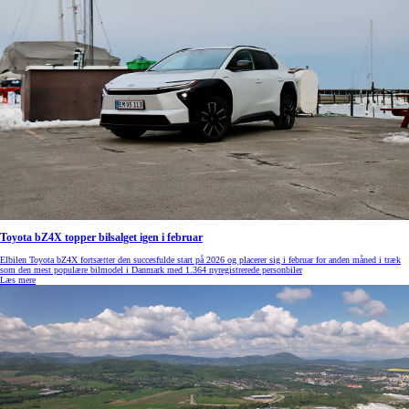
Toyota bZ4X topper bilsalget igen i februar
Elbilen Toyota bZ4X fortsætter den succesfulde start på 2026 og placerer sig i februar for anden måned i træk
som den mest populære bilmodel i Danmark med 1.364 nyregistrerede personbiler
Læs mere