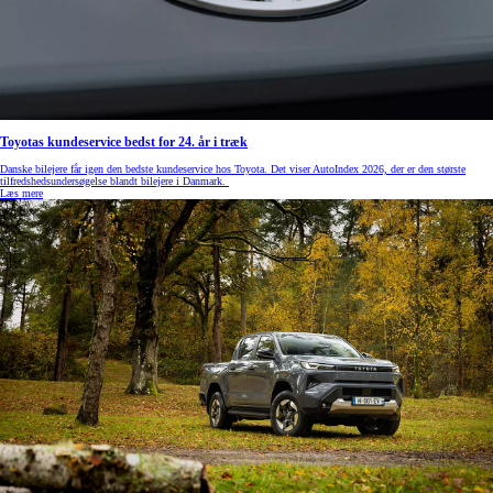
Toyotas kundeservice bedst for 24. år i træk
Danske bilejere får igen den bedste kundeservice hos Toyota. Det viser AutoIndex 2026, der er den største
tilfredshedsundersøgelse blandt bilejere i Danmark.
Læs mere