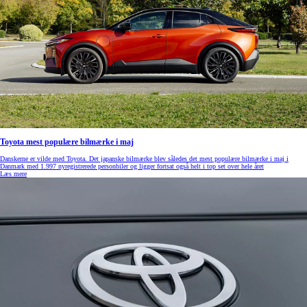
Toyota mest populære bilmærke i maj
Danskerne er vilde med Toyota. Det japanske bilmærke blev således det mest populære bilmærke i maj i
Danmark med 1.997 nyregistrerede personbiler og ligger fortsat også helt i top set over hele året
Læs mere