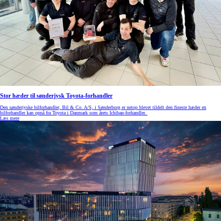
Stor hæder til sønderjysk Toyota-forhandler
Den sønderjyske bilforhandler, Bil & Co. A/S, i Sønderborg er netop blevet tildelt den fineste hæder en
bilforhandler kan opnå fra Toyota i Danmark som årets Ichiban-forhandler.
Læs mere