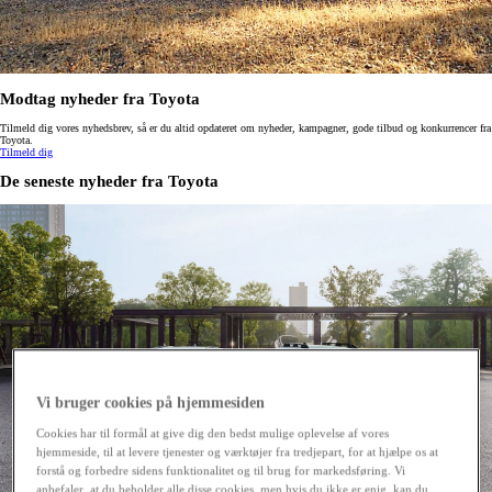
Modtag nyheder fra Toyota
Tilmeld dig vores nyhedsbrev, så er du altid opdateret om nyheder, kampagner, gode tilbud og konkurrencer fra
Toyota.
Tilmeld dig
De seneste nyheder fra Toyota
Vi bruger cookies på hjemmesiden
Cookies har til formål at give dig den bedst mulige oplevelse af vores
hjemmeside, til at levere tjenester og værktøjer fra tredjepart, for at hjælpe os at
forstå og forbedre sidens funktionalitet og til brug for markedsføring. Vi
anbefaler, at du beholder alle disse cookies, men hvis du ikke er enig, kan du