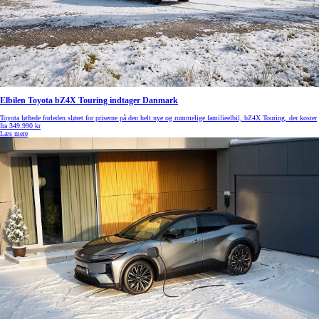
Elbilen Toyota bZ4X Touring indtager Danmark
Toyota løftede forleden sløret for priserne på den helt nye og rummelige familieelbil, bZ4X Touring, der koster
fra 349.990 kr
Læs mere