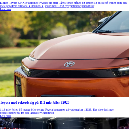
Elbilen Toyota bZ4X er kommet flyvende fra start i årets første måned og sætter sig solidt på tronen som den
mest populære bilmodel i Danmark i januar med 1.348 nyregistrerede personbiler
Læs mere
Toyota med rekordsalg på 11,3 mio. biler i 2025
11,3 mio. biler. Så mange biler solgte Toyota-koncernen på verdensplan i 2025. Det viser helt nye
offentliggjorte tal fra den japanske virksomhed
Læs mere