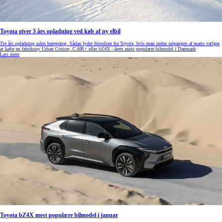
Toyota giver 3 års opladning ved køb af ny elbil
Tre års opladning uden beregning. Sådan lyder fristelsen fra Toyota, hvis man inden udgangen af marts vælger
at købe en fabriksny Urban Cruiser, C-HR+ eller bZ4X - årets mest populære bilmodel i Danmark
Læs mere
Toyota bZ4X mest populære bilmodel i januar