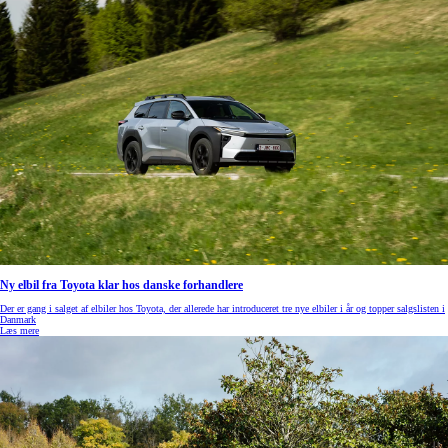
Ny elbil fra Toyota klar hos danske forhandlere
Der er gang i salget af elbiler hos Toyota, der allerede har introduceret tre nye elbiler i år og topper salgslisten i
Danmark
Læs mere