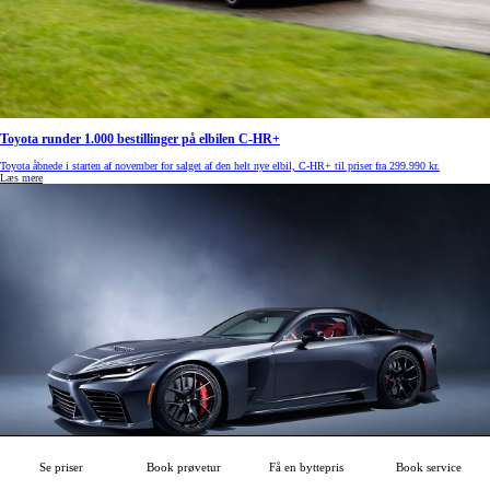
Toyota runder 1.000 bestillinger på elbilen C-HR+
Toyota åbnede i starten af november for salget af den helt nye elbil, C-HR+ til priser fra 299.990 kr.
Læs mere
Se priser
Book prøvetur
Få en byttepris
Book service