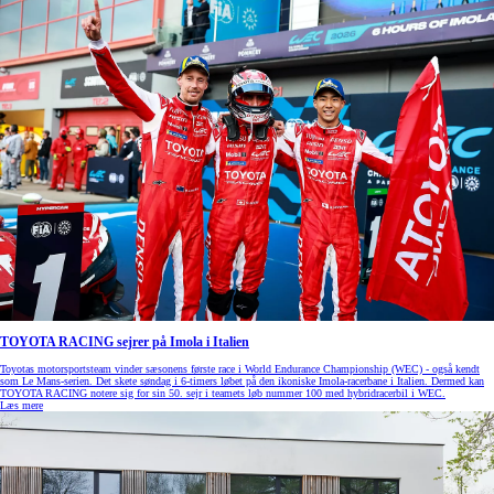
TOYOTA RACING sejrer på Imola i Italien
Toyotas motorsportsteam vinder sæsonens første race i World Endurance Championship (WEC) - også kendt
som Le Mans-serien. Det skete søndag i 6-timers løbet på den ikoniske Imola-racerbane i Italien. Dermed kan
TOYOTA RACING notere sig for sin 50. sejr i teamets løb nummer 100 med hybridracerbil i WEC.
Læs mere