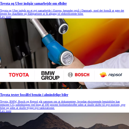
Toyota og Uber indgår samarbejde om elbiler
Toyota og Uber indgår nu et nyt samarbejde i Europa, herunder også i Danmark, med det formål at gøre det
lettere for chauffører og flådepartnere at få adgang til elektrificerede biler.
Læs mere
Toyota tester fossilfri benzin i almindelige biler
Toyota, BMW, Bosch og Repsol går sammen om at dokumentere, hvordan eksisterende benzinbiler kan
reducere CO₂-udledningen ved brug af 100 procent biobrændstoffer uden at skulle skifte til nye motorer, nye
biler og uden at skulle bygge nye tankstationer.
Læs mere