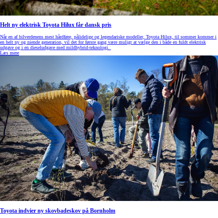
Helt ny elektrisk Toyota Hilux får dansk pris
Når en af bilverdenens mest hårdføre, pålidelige og legendariske modeller, Toyota Hilux, til sommer kommer i
en helt ny og niende generation, vil det for første gang være muligt at vælge den i både en fuldt elektrisk
udgave og i en dieseludgave med mildhybrid-teknologi.
Læs mere
Toyota indvier ny skovbadeskov på Bornholm