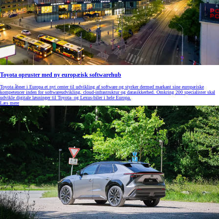
Toyota opruster med ny europæisk softwarehub
Toyota åbner i Europa et nyt center til udvikling af software og styrker dermed markant sine europæiske
kompetencer inden for softwareudvikling, cloud‑infrastruktur og datasikkerhed. Omkring 200 specialister skal
udvikle digitale løsninger til Toyota- og Lexus‑biler i hele Europa.
Læs mere