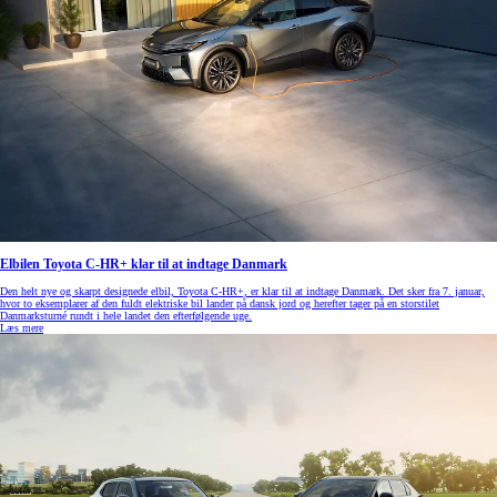
Elbilen Toyota C-HR+ klar til at indtage Danmark
Den helt nye og skarpt designede elbil, Toyota C-HR+, er klar til at indtage Danmark. Det sker fra 7. januar,
hvor to eksemplarer af den fuldt elektriske bil lander på dansk jord og herefter tager på en storstilet
Danmarksturné rundt i hele landet den efterfølgende uge.
Læs mere