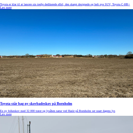
Toyota er klar til at lancere sin tredje dedikerede elbil, den skarpt designede og helt nye SUV, Toyota C-HR+
Læs mere
Toyota står bag ny skovbadeskov på Bornholm
En ny folkeskov med 32.000 træer og lysåben natur ved Hasle på Bornholm ser snart dagens lys
Læs mere