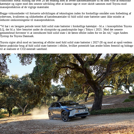
Sumitomo Metal Mining har over 20 års erfaring med at levere katodematerialer til en bred vifte af elektriske
køretøjer og sigter med den seneste udvikling efter at kunne tage et stort skridt sammen med Toyota mod
masseproduktion af de vigtige materialer.
Begge virksomheder vil fortsætte udviklingen af teknologien inden for forskellige områder som forbedring af
ydeevnen, kvaliteten og sikkerheden af katodematerialer til fuld solid state batterier samt ikke mindst at
reducere omkostningerne til masseproduktion.
"Vi har i en længere periode testet fuld solid state batterier i forskellige køretøjer - bl.a. i konceptbilen Toyota
LQ, der bl.a. blev benyttet under de olympiske og paralympiske lege i Tokyo i 2021. Med det seneste
gennembrud forventer vi at introducere fuld solid state i de første elbiler inden for tre års tid," siger Anders
Tystrup fra Toyota Danmark.
Toyota sigter altså mod en lancering af elbiler med fuld solid state batterier i 2027-28 og mod at opnå verdens
første praktiske brug af fuld solid state batterier i elbiler, hvilket potentielt kan ændre bilers fremtid og bidrage
til at realisere et CO2-neutralt samfund.