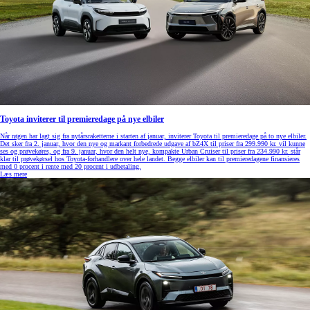
Toyota inviterer til premieredage på nye elbiler
Når røgen har lagt sig fra nytårsraketterne i starten af januar, inviterer Toyota til premieredage på to nye elbiler.
Det sker fra 2. januar, hvor den nye og markant forbedrede udgave af bZ4X til priser fra 299.990 kr. vil kunne
ses og prøvekøres, og fra 9. januar, hvor den helt nye, kompakte Urban Cruiser til priser fra 234.990 kr. står
klar til prøvekørsel hos Toyota-forhandlere over hele landet. Begge elbiler kan til premieredagene finansieres
med 0 procent i rente med 20 procent i udbetaling.
Læs mere