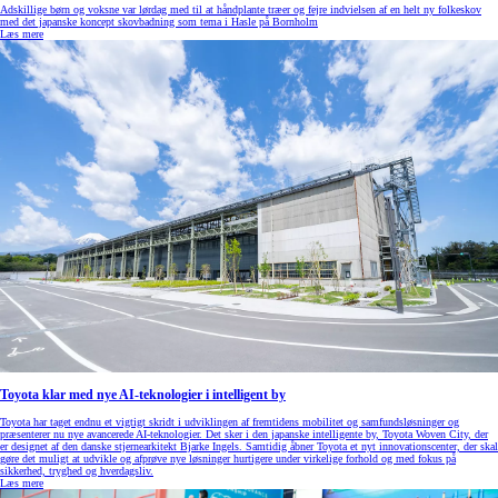
Adskillige børn og voksne var lørdag med til at håndplante træer og fejre indvielsen af en helt ny folkeskov
med det japanske koncept skovbadning som tema i Hasle på Bornholm
Læs mere
Toyota klar med nye AI-teknologier i intelligent by
Toyota har taget endnu et vigtigt skridt i udviklingen af fremtidens mobilitet og samfundsløsninger og
præsenterer nu nye avancerede AI-teknologier. Det sker i den japanske intelligente by, Toyota Woven City, der
er designet af den danske stjernearkitekt Bjarke Ingels. Samtidig åbner Toyota et nyt innovationscenter, der skal
gøre det muligt at udvikle og afprøve nye løsninger hurtigere under virkelige forhold og med fokus på
sikkerhed, tryghed og hverdagsliv.
Læs mere