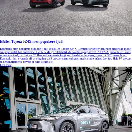
Elbilen Toyota bZ4X mest populære i juli
Danmarks mest populære bilmodel i juli er elbilen Toyota bZ4X. Dermed fortsætter den fuldt elektriske model
sin popularitet hos danskerne. Der blev ifølge bilstatistik.dk således nyregistreret 613 bZ4X personbiler i årets
syvende måned, hvilket var 29 flere end nærmeste forfølger. Samlet er der nyregistreret 14.562 personbiler i
Danmark i juli svarende til en stigning på 5 procent sammenlignet med samme måned året før. Hele 97 procent
af personbilerne til private er fuldt elektriske.
Læs mere