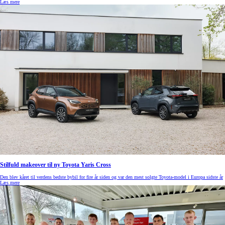
Læs mere
Stilfuld makeover til ny Toyota Yaris Cross
Den blev kåret til verdens bedste bybil for fire år siden og var den mest solgte Toyota-model i Europa sidste år
Læs mere