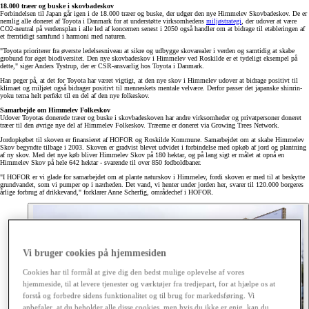
18.000 træer og buske i skovbadeskov
Forbindelsen til Japan går igen i de 18.000 træer og buske, der udgør den nye Himmelev Skovbadeskov. De er
nemlig alle doneret af Toyota i Danmark for at understøtte virksomhedens
miljøstrategi
, der udover at være
CO2-neutral på verdensplan i alle led af koncernen senest i 2050 også handler om at bidrage til etableringen af
et fremtidigt samfund i harmoni med naturen.
"Toyota prioriterer fra øverste ledelsesniveau at sikre og udbygge skovarealer i verden og samtidig at skabe
grobund for øget biodiversitet. Den nye skovbadeskov i Himmelev ved Roskilde er et tydeligt eksempel på
dette," siger Anders Tystrup, der er CSR-ansvarlig hos Toyota i Danmark.
Han peger på, at det for Toyota har været vigtigt, at den nye skov i Himmelev udover at bidrage positivt til
klimaet og miljøet også bidrager positivt til menneskets mentale velvære. Derfor passer det japanske shinrin-
yoku tema helt perfekt til en del af den nye folkeskov.
Samarbejde om Himmelev Folkeskov
Udover Toyotas donerede træer og buske i skovbadeskoven har andre virksomheder og privatpersoner doneret
træer til den øvrige nye del af Himmelev Folkeskov. Træerne er doneret via Growing Trees Network.
Jordopkøbet til skoven er finansieret af HOFOR og Roskilde Kommune. Samarbejdet om at skabe Himmelev
Skov begyndte tilbage i 2003. Skoven er gradvist blevet udvidet i forbindelse med opkøb af jord og plantning
af ny skov. Med det nye køb bliver Himmelev Skov på 180 hektar, og på lang sigt er målet at opnå en
Himmelev Skov på hele 642 hektar - svarende til over 850 fodboldbaner.
"I HOFOR er vi glade for samarbejdet om at plante naturskov i Himmelev, fordi skoven er med til at beskytte
grundvandet, som vi pumper op i nærheden. Det vand, vi henter under jorden her, svarer til 120.000 borgeres
årlige forbrug af drikkevand," forklarer Anne Scherfig, områdechef i HOFOR.
Vi bruger cookies på hjemmesiden
Cookies har til formål at give dig den bedst mulige oplevelse af vores
hjemmeside, til at levere tjenester og værktøjer fra tredjepart, for at hjælpe os at
forstå og forbedre sidens funktionalitet og til brug for markedsføring. Vi
anbefaler, at du beholder alle disse cookies, men hvis du ikke er enig, kan du