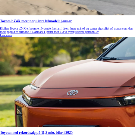
Toyota bZ4X mest populære bilmodel i januar
Elbilen Toyota bZ4X er kommet flyvende fra start i årets første måned og sætter sig solidt på tronen som den
mest populære bilmodel i Danmark i januar med 1.348 nyregistrerede personbiler
Læs mere
Toyota med rekordsalg på 11,3 mio. biler i 2025