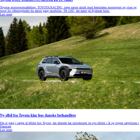
Toyotas motorsportsafdeling, TOYOTA RACING, tager næste skridt mod fremtidens motorsport og viser og
tester for offentligheden for første gang racerbilen, TR LH2, der kører på flydende brint.
Læs mere
Ny elbil fra Toyota klar hos danske forhandlere
Der er gang i salget af elbiler hos Toyota, der allerede har introduceret tre nye elbiler i år og topper salgslisten i
Danmark
Læs mere