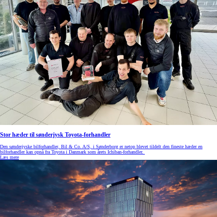
Stor hæder til sønderjysk Toyota-forhandler
Den sønderjyske bilforhandler, Bil & Co. A/S, i Sønderborg er netop blevet tildelt den fineste hæder en
bilforhandler kan opnå fra Toyota i Danmark som årets Ichiban-forhandler.
Læs mere