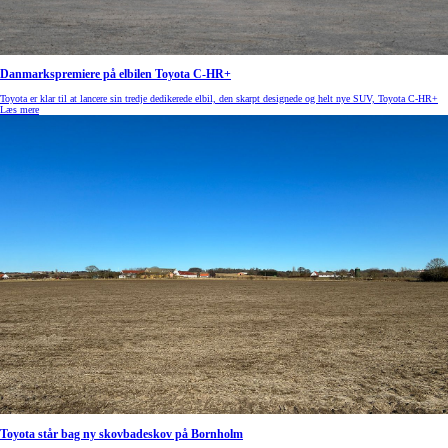
Danmarkspremiere på elbilen Toyota C-HR+
Toyota er klar til at lancere sin tredje dedikerede elbil, den skarpt designede og helt nye SUV, Toyota C-HR+
Læs mere
Toyota står bag ny skovbadeskov på Bornholm