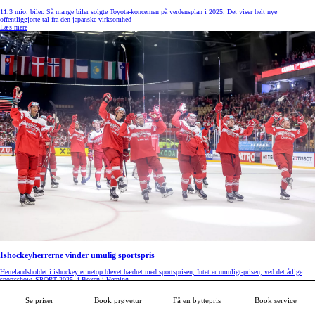
11,3 mio. biler. Så mange biler solgte Toyota-koncernen på verdensplan i 2025. Det viser helt nye
offentliggjorte tal fra den japanske virksomhed
Læs mere
Ishockeyherrerne vinder umulig sportspris
Herrelandsholdet i ishockey er netop blevet hædret med sportsprisen, Intet er umuligt-prisen, ved det årlige
sportsshow, SPORT 2025, i Boxen i Herning
Læs mere
Se priser
Book prøvetur
Få en byttepris
Book service