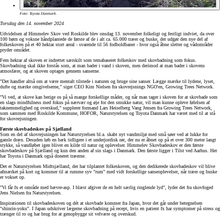
Foto: Toyota Danmark.
Torsdag den 14. november 2024
Udvidelsen af Himmelev Skov ved Roskilde blev onsdag 13. november folkeligt og festligt indviet, da over
100 børn og voksne håndplantede de første af de i alt ca. 65.000 træer og buske, der udgør den nye del af
folkeskoven på et 40 hektar stort areal - svarende til 56 fodboldbaner - hvor også åbne sletter og vådområder
pryder området.
Fem hektar af skoven er indrettet særskilt som temabaseret folkeskov med skovbadning som fokus.
Skovbadning skal ikke forstås som, at man bader i vand i skoven, men derimod at man bader i skovens
atmosfære, og at skoven optages gennem sanserne.
"Det handler altså om at være mentalt tilstede i naturen og bruge sine sanser. Lægge mærke til lydene, lyset,
dufte og mærke omgivelserne," siger CEO Kim Nielsen fra skovrejsnings NGO'en, Growing Trees Network.
"Vi ved, at skove kan berige os på så mange forskellige måder, og når man tager i skoven for at skovbade som
en slags mindfulness med fokus på nærvær og øje for den smukke natur, vil man kunne opleve følelsen af
taknemmelighed og overskud," supplerer formand Lars Heiselberg Vang Jensen fra Growing Trees Network,
som sammen med Roskilde Kommune, HOFOR, Naturstyrelsen og Toyota Danmark har været med til at stå
for skovrejsningen.
Første skovbadeskov på Sjælland
Som en del af skovrejsningen har Naturstyrelsen bl.a. skabt nyt vandmiljø med små søer ved at lukke for
gamle dræn. Desuden løb en bæk tidligere i et underjordisk rør, der nu er åbnet op på et over 300 meter langt
stykke, så vandløbet igen bliver en kilde til natur og oplevelser. Himmelev Skovbadeskov er den første
skovbadeskov på Sjælland og kun den anden af sin slags i Danmark. Den første ligger i Tilst ved Aarhus. Her
har Toyota i Danmark også doneret træerne.
Det er Naturstyrelsen Midtsjælland, der har tilplantet folkeskoven, og den dedikerede skovbadeskov vil blive
afmærket på kort og kommer til at rumme syv "rum" med vidt forskellige sanseoplevelser, når træer og buske
er vokset op.
"Vi får fx et område med bævre-asp. I blæst afgiver de en helt særlig ringlende lyd", lyder det fra skovfoged
Jens Nielsen fra Naturstyrelsen.
Inspirationen til skovbadeskoven og dét at skovbade kommer fra Japan, hvor det går under betegnelsen
"shinrin-yoku". I Japan udskriver lægerne skovbadning på recept, hvis en patient fx har symptomer på stress og
trænger til ro og har brug for at genopbygge sit velvære og overskud.