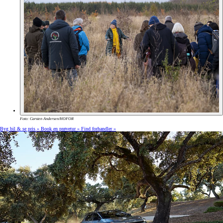
Foto: Carsten Andersen/HOFOR
Byg bil & se pris »
Book en prøvetur »
Find forhandler »