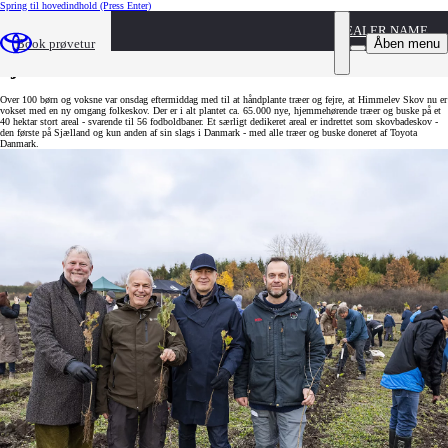
Spring til hovedindhold
(Press Enter)
Fra venstre Tomas Breddam, borgmester i Roskilde Kommune, skovrider Jens Peter Simonsen fra
Naturstyrelsen, adm. direktør Alar Metsson fra Toyota Danmark, og formand Lars Heiselberg Vang Jensen fra
DEALER NAME
Growing Trees Network.
Åben menu
Book prøvetur
Sjællands første skovbadeskov indviet
Over 100 børn og voksne var onsdag eftermiddag med til at håndplante træer og fejre, at Himmelev Skov nu er
vokset med en ny omgang folkeskov. Der er i alt plantet ca. 65.000 nye, hjemmehørende træer og buske på et
40 hektar stort areal - svarende til 56 fodboldbaner. Et særligt dedikeret areal er indrettet som skovbadeskov -
den første på Sjælland og kun anden af sin slags i Danmark - med alle træer og buske doneret af Toyota
Danmark.