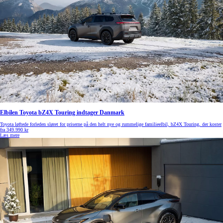
Elbilen Toyota bZ4X Touring indtager Danmark
Toyota løftede forleden sløret for priserne på den helt nye og rummelige familieelbil, bZ4X Touring, der koster
fra 349.990 kr
Læs mere