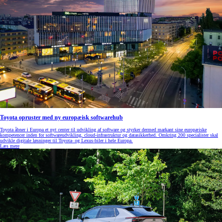
Toyota opruster med ny europæisk softwarehub
Toyota åbner i Europa et nyt center til udvikling af software og styrker dermed markant sine europæiske
kompetencer inden for softwareudvikling, cloud‑infrastruktur og datasikkerhed. Omkring 200 specialister skal
udvikle digitale løsninger til Toyota- og Lexus‑biler i hele Europa.
Læs mere