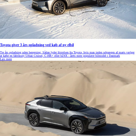
Toyota giver 3 års opladning ved køb af ny elbil
Tre års opladning uden beregning. Sådan lyder fristelsen fra Toyota, hvis man inden udgangen af marts vælger
at købe en fabriksny Urban Cruiser, C-HR+ eller bZ4X - årets mest populære bilmodel i Danmark
Læs mere