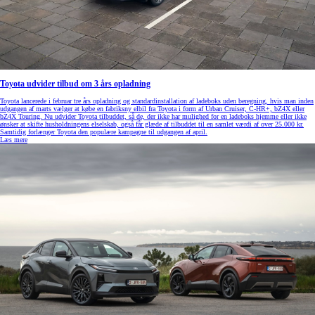
Toyota udvider tilbud om 3 års opladning
Toyota lancerede i februar tre års opladning og standardinstallation af ladeboks uden beregning, hvis man inden
udgangen af marts vælger at købe en fabriksny elbil fra Toyota i form af Urban Cruiser, C-HR+, bZ4X eller
bZ4X Touring. Nu udvider Toyota tilbuddet, så de, der ikke har mulighed for en ladeboks hjemme eller ikke
ønsker at skifte husholdningens elselskab, også får glæde af tilbuddet til en samlet værdi af over 25.000 kr.
Samtidig forlænger Toyota den populære kampagne til udgangen af april.
Læs mere