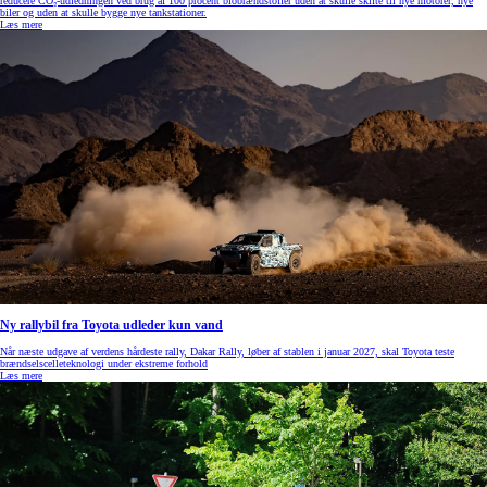
reducere CO₂-udledningen ved brug af 100 procent biobrændstoffer uden at skulle skifte til nye motorer, nye
biler og uden at skulle bygge nye tankstationer.
Læs mere
Ny rallybil fra Toyota udleder kun vand
Når næste udgave af verdens hårdeste rally, Dakar Rally, løber af stablen i januar 2027, skal Toyota teste
brændselscelleteknologi under ekstreme forhold
Læs mere