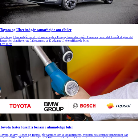
Toyota og Uber indgår samarbejde om elbiler
Toyota og Uber indgår nu et nyt samarbejde i Europa, herunder også i Danmark, med det formål at gøre det
lettere for chauffører og flådepartnere at få adgang til elektrificerede biler.
Læs mere
Toyota tester fossilfri benzin i almindelige biler
Toyota, BMW, Bosch og Repsol går sammen om at dokumentere, hvordan eksisterende benzinbiler kan