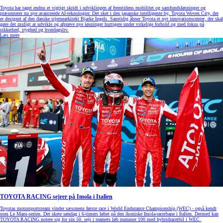
Toyota har taget endnu et vigtigt skridt i udviklingen af fremtidens mobilitet og samfundsløsninger og
præsenterer nu nye avancerede AI-teknologier. Det sker i den japanske intelligente by, Toyota Woven City, der
er designet af den danske stjernearkitekt Bjarke Ingels. Samtidig åbner Toyota et nyt innovationscenter, der skal
gøre det muligt at udvikle og afprøve nye løsninger hurtigere under virkelige forhold og med fokus på
sikkerhed, tryghed og hverdagsliv.
Læs mere
TOYOTA RACING sejrer på Imola i Italien
Toyotas motorsportsteam vinder sæsonens første race i World Endurance Championship (WEC) - også kendt
som Le Mans-serien. Det skete søndag i 6-timers løbet på den ikoniske Imola-racerbane i Italien. Dermed kan
TOYOTA RACING notere sig for sin 50. sejr i teamets løb nummer 100 med hybridracerbil i WEC.