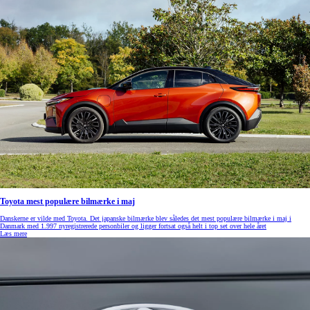
Toyota mest populære bilmærke i maj
Danskerne er vilde med Toyota. Det japanske bilmærke blev således det mest populære bilmærke i maj i
Danmark med 1.997 nyregistrerede personbiler og ligger fortsat også helt i top set over hele året
Læs mere