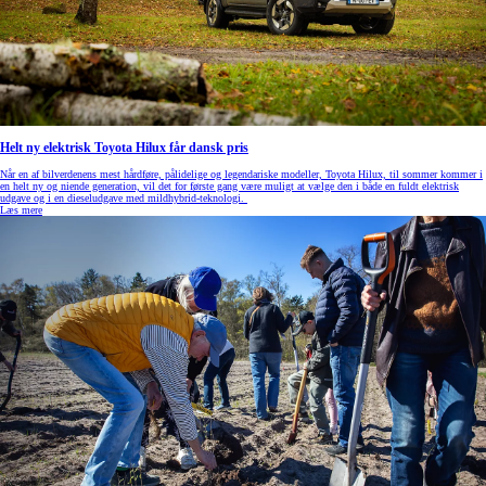
Helt ny elektrisk Toyota Hilux får dansk pris
Når en af bilverdenens mest hårdføre, pålidelige og legendariske modeller, Toyota Hilux, til sommer kommer i
en helt ny og niende generation, vil det for første gang være muligt at vælge den i både en fuldt elektrisk
udgave og i en dieseludgave med mildhybrid-teknologi.
Læs mere