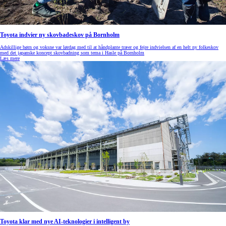
Toyota indvier ny skovbadeskov på Bornholm
Adskillige børn og voksne var lørdag med til at håndplante træer og fejre indvielsen af en helt ny folkeskov
med det japanske koncept skovbadning som tema i Hasle på Bornholm
Læs mere
Toyota klar med nye AI-teknologier i intelligent by