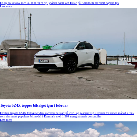
En ny folkeskov med 32.000 træer og lysåben natur ved Hasle på Bornholm ser snart dagens lys
Læs mere
Toyota bZ4X topper bilsalget igen i februar
Elbilen Toyota bZ4X fortsætter den succesfulde start på 2026 og placerer sig i februar for anden måned i træk
som den mest populære bilmodel i Danmark med 1.364 nyregistrerede personbiler
Læs mere