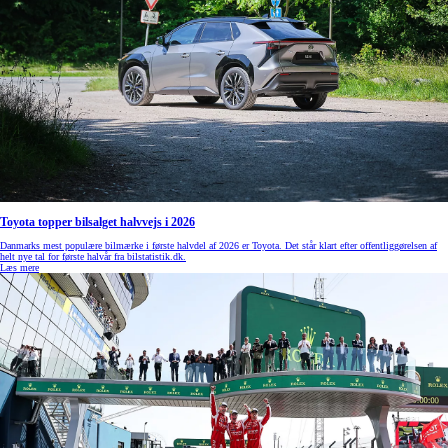
Toyota topper bilsalget halvvejs i 2026
Danmarks mest populære bilmærke i første halvdel af 2026 er Toyota. Det står klart efter offentliggørelsen af
helt nye tal for første halvår fra bilstatistik.dk.
Læs mere