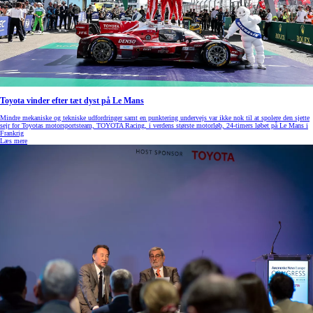
Toyota vinder efter tæt dyst på Le Mans
Mindre mekaniske og tekniske udfordringer samt en punktering undervejs var ikke nok til at spolere den sjette
sejr for Toyotas motorsportsteam, TOYOTA Racing, i verdens største motorløb, 24-timers løbet på Le Mans i
Frankrig
Læs mere