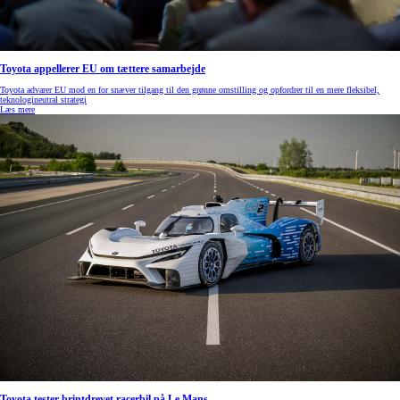
Toyota appellerer EU om tættere samarbejde
Toyota advarer EU mod en for snæver tilgang til den grønne omstilling og opfordrer til en mere fleksibel,
teknologineutral strategi
Læs mere
Toyota tester brintdrevet racerbil på Le Mans