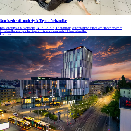
Stor hæder til sønderjysk Toyota-forhandler
Den sønderjyske bilforhandler, Bil & Co. A/S, i Sønderborg er netop blevet tildelt den fineste hæder en
bilforhandler kan opnå fra Toyota i Danmark som årets Ichiban-forhandler.
Læs mere