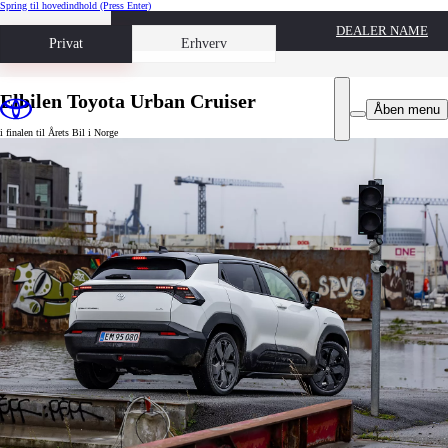
Spring til hovedindhold
(Press Enter)
DEALER NAME
Book prøvetur
Privat
Erhverv
Elbilen Toyota Urban Cruiser
Åben menu
i finalen til Årets Bil i Norge