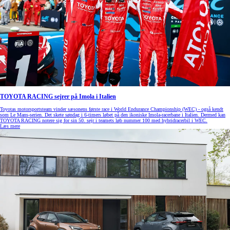
TOYOTA RACING sejrer på Imola i Italien
Toyotas motorsportsteam vinder sæsonens første race i World Endurance Championship (WEC) - også kendt
som Le Mans-serien. Det skete søndag i 6-timers løbet på den ikoniske Imola-racerbane i Italien. Dermed kan
TOYOTA RACING notere sig for sin 50. sejr i teamets løb nummer 100 med hybridracerbil i WEC.
Læs mere