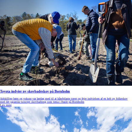
Toyota indvier ny skovbadeskov på Bornholm
Adskillige børn og voksne var lørdag med til at håndplante træer og fejre indvielsen af en helt ny folkeskov
med det japanske koncept skovbadning som tema i Hasle på Bornholm
Læs mere