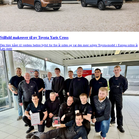
Stilfuld makeover til ny Toyota Yaris Cross
Den blev kåret til verdens bedste bybil for fire år siden og var den mest solgte Toyota-model i Europa sidste år
Læs mere