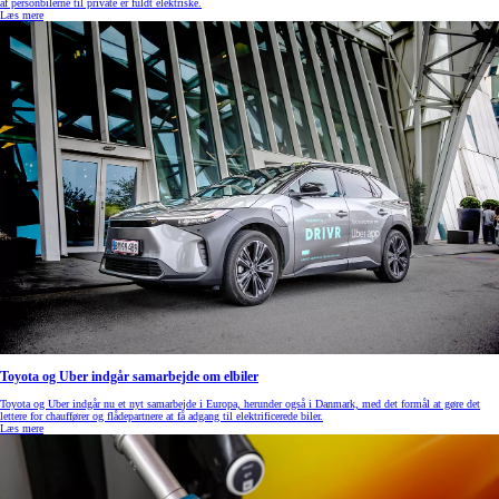
af personbilerne til private er fuldt elektriske.
Læs mere
Toyota og Uber indgår samarbejde om elbiler
Toyota og Uber indgår nu et nyt samarbejde i Europa, herunder også i Danmark, med det formål at gøre det
lettere for chauffører og flådepartnere at få adgang til elektrificerede biler.
Læs mere