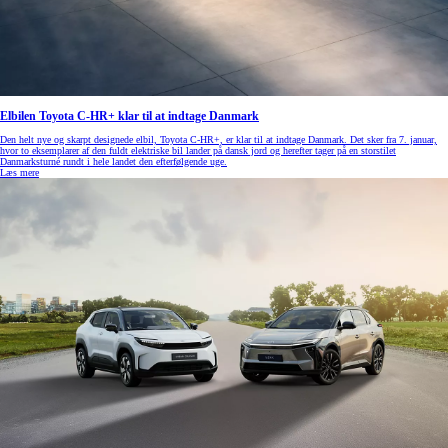
Elbilen Toyota C-HR+ klar til at indtage Danmark
Den helt nye og skarpt designede elbil, Toyota C-HR+, er klar til at indtage Danmark. Det sker fra 7. januar,
hvor to eksemplarer af den fuldt elektriske bil lander på dansk jord og herefter tager på en storstilet
Danmarksturné rundt i hele landet den efterfølgende uge.
Læs mere