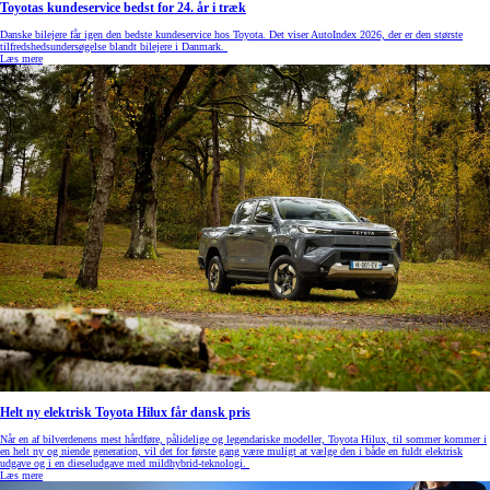
Toyotas kundeservice bedst for 24. år i træk
Danske bilejere får igen den bedste kundeservice hos Toyota. Det viser AutoIndex 2026, der er den største
tilfredshedsundersøgelse blandt bilejere i Danmark.
Læs mere
Helt ny elektrisk Toyota Hilux får dansk pris
Når en af bilverdenens mest hårdføre, pålidelige og legendariske modeller, Toyota Hilux, til sommer kommer i
en helt ny og niende generation, vil det for første gang være muligt at vælge den i både en fuldt elektrisk
udgave og i en dieseludgave med mildhybrid-teknologi.
Læs mere