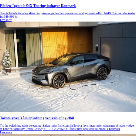
Elbilen Toyota bZ4X Touring indtager Danmark
Toyota løftede forleden sløret for priserne på den helt nye og rummelige familieelbil, bZ4X Touring, der koster
fra 349.990 kr
Læs mere
Toyota giver 3 års opladning ved køb af ny elbil
Tre års opladning uden beregning. Sådan lyder fristelsen fra Toyota, hvis man inden udgangen af marts vælger
at købe en fabriksny Urban Cruiser, C-HR+ eller bZ4X - årets mest populære bilmodel i Danmark
Læs mere