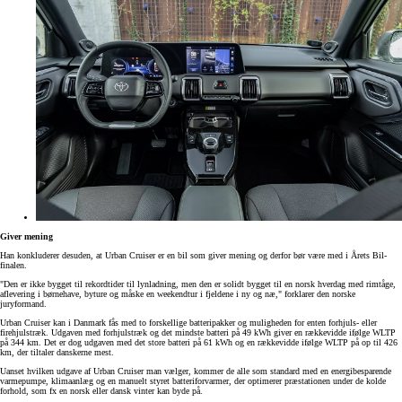
Giver mening
Han konkluderer desuden, at Urban Cruiser er en bil som giver mening og derfor bør være med i Årets Bil-
finalen.
"Den er ikke bygget til rekordtider til lynladning, men den er solidt bygget til en norsk hverdag med rimtåge,
aflevering i børnehave, byture og måske en weekendtur i fjeldene i ny og næ," forklarer den norske
juryformand.
Urban Cruiser kan i Danmark fås med to forskellige batteripakker og muligheden for enten forhjuls- eller
firehjulstræk. Udgaven med forhjulstræk og det mindste batteri på 49 kWh giver en rækkevidde ifølge WLTP
på 344 km. Det er dog udgaven med det store batteri på 61 kWh og en rækkevidde ifølge WLTP på op til 426
km, der tiltaler danskerne mest.
Uanset hvilken udgave af Urban Cruiser man vælger, kommer de alle som standard med en energibesparende
varmepumpe, klimaanlæg og en manuelt styret batteriforvarmer, der optimerer præstationen under de kolde
forhold, som fx en norsk eller dansk vinter kan byde på.