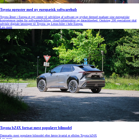
Toyota opruster med ny europæisk softwarehub
Toyota åbner i Europa et nyt center til udvikling af software og styrker dermed markant sine europæiske
kompetencer inden for softwareudvikling, cloud‑infrastruktur og datasikkerhed. Omkring 200 specialister skal
udvikle digitale løsninger til Toyota- og Lexus‑biler i hele Europa.
Læs mere
Toyota bZ4X fortsat mest populære bilmodel
Danmarks mest populære bilmodel efter første kvartal er elbilen Toyota bZ4X
Læs mere