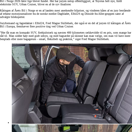
Bil i Norge 2026 først lige blevet fundet. Her har juryen netop offentliggjort, at Toyotas helt nye, fuldt
elektriske SUV, Urban Cruiser, bliver en af de syv finalister.
Kåringen af Årets Bil i Norge er en af landets mest anerkendte bilpriser, og vinderen kåres af en jury bestående
af erfarne motorjournalister fra de norske medier Dagbladet, Elbil24 og Dinside fra Aller-gruppen samt af
udvalgte bileksperter.
Juryformand og fagredaktør i Elbil24, Fred Magne Skillebæk, der også er en del af juryen til kåringen af Årets
Bil i Europa, fremhæver flere positive ting ved Urban Cruiser.
"Her får man en kompakt SUV, firehjulstræk og næsten 400 kilometers rækkevidde til en pris, som mange har
råd til. Man sidder højt med godt udsyn, og med bagsæder på skinner kan man vælge, om man vil have mere
benplads eller mere bagagerum - smart, fleksibelt og praktisk," siger Fred Magne Skillebæk.