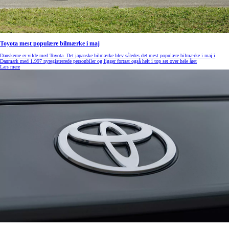
Toyota mest populære bilmærke i maj
Danskerne er vilde med Toyota. Det japanske bilmærke blev således det mest populære bilmærke i maj i
Danmark med 1.997 nyregistrerede personbiler og ligger fortsat også helt i top set over hele året
Læs mere