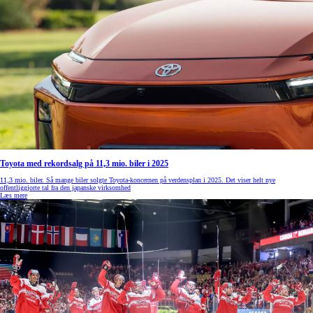
Toyota med rekordsalg på 11,3 mio. biler i 2025
11,3 mio. biler. Så mange biler solgte Toyota-koncernen på verdensplan i 2025. Det viser helt nye
offentliggjorte tal fra den japanske virksomhed
Læs mere