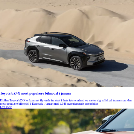
Toyota bZ4X mest populære bilmodel i januar
Elbilen Toyota bZ4X er kommet flyvende fra start i årets første måned og sætter sig solidt på tronen som den
mest populære bilmodel i Danmark i januar med 1.348 nyregistrerede personbiler
Læs mere