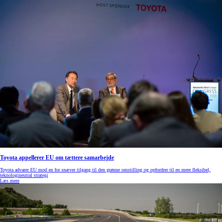
Toyota appellerer EU om tættere samarbejde
Toyota advarer EU mod en for snæver tilgang til den grønne omstilling og opfordrer til en mere fleksibel,
teknologineutral strategi
Læs mere