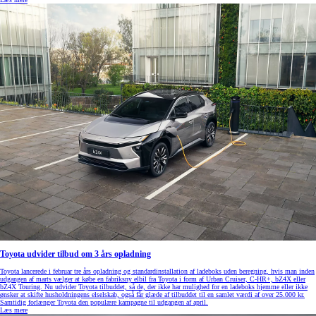
Toyota udvider tilbud om 3 års opladning
Toyota lancerede i februar tre års opladning og standardinstallation af ladeboks uden beregning, hvis man inden
udgangen af marts vælger at købe en fabriksny elbil fra Toyota i form af Urban Cruiser, C-HR+, bZ4X eller
bZ4X Touring. Nu udvider Toyota tilbuddet, så de, der ikke har mulighed for en ladeboks hjemme eller ikke
ønsker at skifte husholdningens elselskab, også får glæde af tilbuddet til en samlet værdi af over 25.000 kr.
Samtidig forlænger Toyota den populære kampagne til udgangen af april.
Læs mere