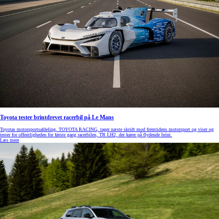
Toyota tester brintdrevet racerbil på Le Mans
Toyotas motorsportsafdeling, TOYOTA RACING, tager næste skridt mod fremtidens motorsport og viser og
tester for offentligheden for første gang racerbilen, TR LH2, der kører på flydende brint.
Læs mere