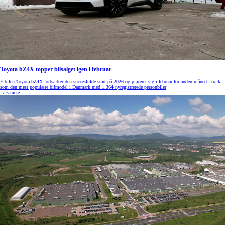
Toyota bZ4X topper bilsalget igen i februar
Elbilen Toyota bZ4X fortsætter den succesfulde start på 2026 og placerer sig i februar for anden måned i træk
som den mest populære bilmodel i Danmark med 1.364 nyregistrerede personbiler
Læs mere