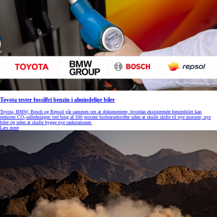
Toyota tester fossilfri benzin i almindelige biler
Toyota, BMW, Bosch og Repsol går sammen om at dokumentere, hvordan eksisterende benzinbiler kan
reducere CO₂-udledningen ved brug af 100 procent biobrændstoffer uden at skulle skifte til nye motorer, nye
biler og uden at skulle bygge nye tankstationer.
Læs mere