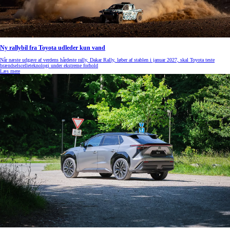
Ny rallybil fra Toyota udleder kun vand
Når næste udgave af verdens hårdeste rally, Dakar Rally, løber af stablen i januar 2027, skal Toyota teste
brændselscelleteknologi under ekstreme forhold
Læs mere