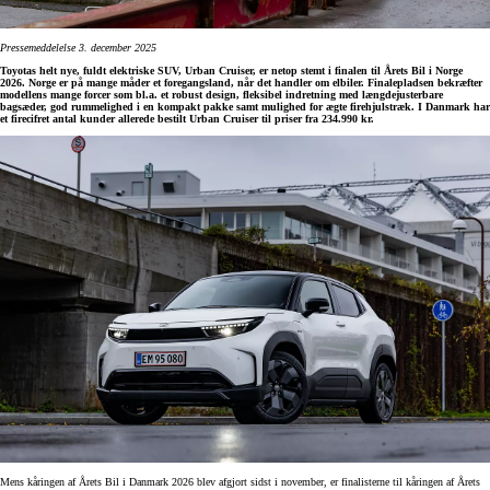
Pressemeddelelse 3. december 2025
Toyotas helt nye, fuldt elektriske SUV, Urban Cruiser, er netop stemt i finalen til Årets Bil i Norge
2026. Norge er på mange måder et foregangsland, når det handler om elbiler. Finalepladsen bekræfter
modellens mange forcer som bl.a. et robust design, fleksibel indretning med længdejusterbare
bagsæder, god rummelighed i en kompakt pakke samt mulighed for ægte firehjulstræk. I Danmark har
et firecifret antal kunder allerede bestilt Urban Cruiser til priser fra 234.990 kr.
Mens kåringen af Årets Bil i Danmark 2026 blev afgjort sidst i november, er finalisterne til kåringen af Årets