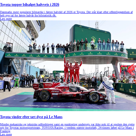
Toyota topper bilsalget halvvejs i 2026
Danmarks mest populære bilmærke i første halvdel af 2026 er Toyota. Det står klart efter offentliggørelsen af
helt nye tal for første halvår fra bilstatistik.dk.
Læs mere
Toyota vinder efter tæt dyst på Le Mans
Mindre mekaniske og tekniske udfordringer samt en punktering undervejs var ikke nok til at spolere den sjette
sejr for Toyotas motorsportsteam, TOYOTA Racing, i verdens største motorløb, 24-timers løbet på Le Mans i
Frankrig
Læs mere