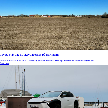
Toyota står bag ny skovbadeskov på Bornholm
En ny folkeskov med 32.000 træer og lysåben natur ved Hasle på Bornholm ser snart dagens lys
Læs mere