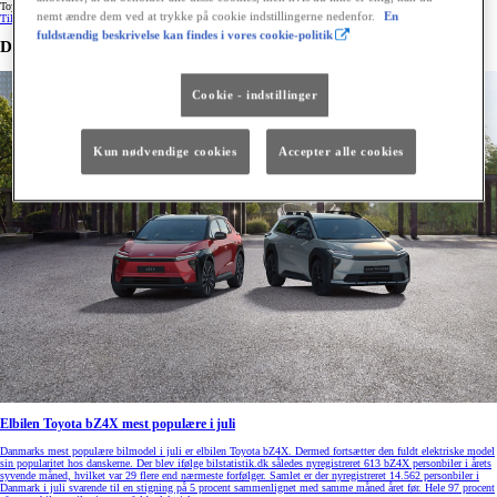
Toyota.
nemt ændre dem ved at trykke på cookie indstillingerne nedenfor.
En
Tilmeld dig
fuldstændig beskrivelse kan findes i vores cookie-politik
De seneste nyheder fra Toyota
Cookie - indstillinger
Kun nødvendige cookies
Accepter alle cookies
Elbilen Toyota bZ4X mest populære i juli
Danmarks mest populære bilmodel i juli er elbilen Toyota bZ4X. Dermed fortsætter den fuldt elektriske model
sin popularitet hos danskerne. Der blev ifølge bilstatistik.dk således nyregistreret 613 bZ4X personbiler i årets
syvende måned, hvilket var 29 flere end nærmeste forfølger. Samlet er der nyregistreret 14.562 personbiler i
Danmark i juli svarende til en stigning på 5 procent sammenlignet med samme måned året før. Hele 97 procent