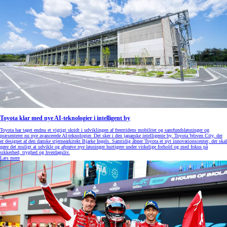
Toyota klar med nye AI-teknologier i intelligent by
Toyota har taget endnu et vigtigt skridt i udviklingen af fremtidens mobilitet og samfundsløsninger og
præsenterer nu nye avancerede AI-teknologier. Det sker i den japanske intelligente by, Toyota Woven City, der
er designet af den danske stjernearkitekt Bjarke Ingels. Samtidig åbner Toyota et nyt innovationscenter, der skal
gøre det muligt at udvikle og afprøve nye løsninger hurtigere under virkelige forhold og med fokus på
sikkerhed, tryghed og hverdagsliv.
Læs mere