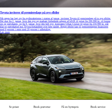
Toyota inviterer til premieredage på nye elbiler
Når røgen har lagt sig fra nytårsraketterne i starten af januar, inviterer Toyota til premieredage på to nye elbiler.
Det sker fra 2. januar, hvor den nye og markant forbedrede udgave af bZ4X til priser fra 299.990 kr. vil kunne
ses og prøvekøres, og fra 9. januar, hvor den helt nye, kompakte Urban Cruiser til priser fra 234.990 kr. står
klar til prøvekørsel hos Toyota-forhandlere over hele landet. Begge elbiler kan til premieredagene finansieres
med 0 procent i rente med 20 procent i udbetaling.
Læs mere
Se priser
Book prøvetur
Få en byttepris
Book service