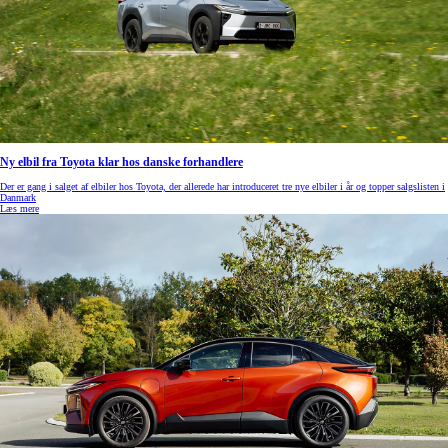
Ny elbil fra Toyota klar hos danske forhandlere
Der er gang i salget af elbiler hos Toyota, der allerede har introduceret tre nye elbiler i år og topper salgslisten i
Danmark
Læs mere