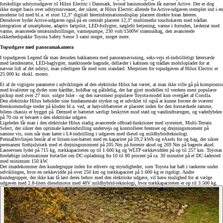
forskellige udstyrsudgaver til Hilux Electric i Danmark, hvoraf basismodellen får navnet Active. Der er dog
ikke meget basis over udstyrsniveauet, der sikrer, at Hilux Electric allerede fra Active-udgaven stempler ind i en
moderne tid med bl.a. et stort 12,3" digitalt førerinformationsdisplay placeret direkte foran føreren.
Derudover byder Active-udgaven også på en centralt placeret 12,3" multimedie touchskærm med trådløs
integration af smartphone, adaptiv fartpilot, LED-forlygter, nøglefri betjening, varme i forruden, læderrat med
varme, avancerede terrænindstillinger, varmepumpe, 230 volt/1500W strømudtag, den avancerede
sikkerhedspakke Toyota Safety Sense 3 samt meget, meget mere.
Topudgave med panoramakamera
I topudgaven Legend får man desuden bakkamera med panoramavisning, seks-vejs el-indstilleligt førersæde
med lændestøtte, LED-baglygter, mørktonede bagrude, dellæder i kabinen og trådløs mobiloplader for at
nævne lidt af det udstyr, man yderligere får med som standard. Merprisen for topudgaven af Hilux Electric er
25.000 kr. ekskl. moms.
Et af de vigtigste parametre i udviklingen af den elektriske Hilux har været, at man ikke ville gå på kompromis
med kvaliteter og dyder som hårdfør, holdbar og pålidelig, der har gjort modellen til verdens mest populære
pickup med over 27 mio. solgte biler - og den næstmest populære Toyota-model kun overgået af Corolla.
Den elektriske Hilux beholder sine fundamentale styrker og er udviklet til også at kunne forcere de sværest
fremkommelige steder på kloden bl.a. ved, at højvoltbatteriet er placeret inden for den forstærkede ramme,
bilens chassis er bygget på. Dermed er batteriet særligt beskyttet mod stød og vandindtrængen, og vadedybden
på 70 cm er bevaret i den elektriske udgave.
Ligeledes får man i den elektriske Hilux stadig avancerede offroad-funktioner med systemet, Multi-Terrain
Select, der sikrer den optimale køreindstilling undervejs og kontrollerer bremser og drejningsmoment på
samme vis, som når man kører i L4-indstilling i udgaven med diesel og mildhybridteknologi.
PermaDrivlinjen består af et litium-ion-batteri med en kapacitet på 59,2 kWh og eAxels for og bag, der sikrer
permanent firehjulstræk med et drejningsmoment på 205 Nm på forreste aksel og 269 Nm på bageste aksel.
Lasteevnen lyder på 715 kg, trækkapaciteten op til 1.600 kg og WLTP-rækkevidden på op til 257 km. Toyotas
foreløbige informationer fortæller om DC-opladning fra 10 til 80 procent på ca. 30 minutter på et DC-ladested
med minimum 150 kW.
Det imødekommer den kundegruppe inden for erhverv og myndigheder, som Toyota har haft i tankerne under
udviklingen, hvor en rækkevidde på over 250 km og trækkapacitet på 1.600 kg er rigeligt. Andre
kundegrupper, der ikke kan få løst deres behov med den elektriske udgave, vil have mulighed for at vælge
udgaven med 2.8-liters dieselmotor med 48V mildhybrid-teknologi, hvor trækkapaciteten er op til 3.500 kg.