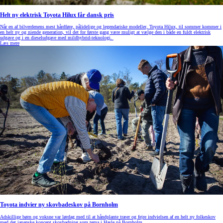
Helt ny elektrisk Toyota Hilux får dansk pris
Når en af bilverdenens mest hårdføre, pålidelige og legendariske modeller, Toyota Hilux, til sommer kommer i
en helt ny og niende generation, vil det for første gang være muligt at vælge den i både en fuldt elektrisk
udgave og i en dieseludgave med mildhybrid-teknologi.
Læs mere
Toyota indvier ny skovbadeskov på Bornholm
Adskillige børn og voksne var lørdag med til at håndplante træer og fejre indvielsen af en helt ny folkeskov
med det japanske koncept skovbadning som tema i Hasle på Bornholm