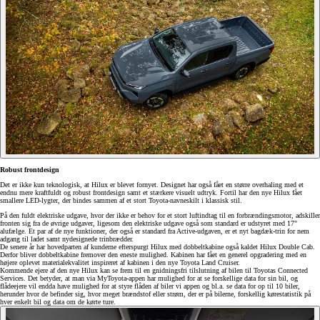
Robust frontdesign
Det er ikke kun teknologisk, at Hilux er blevet fornyet. Designet har også fået en større overhaling med et
endnu mere kraftfuldt og robust frontdesign samt et stærkere visuelt udtryk. Fortil har den nye Hilux fået
smallere LED-lygter, der bindes sammen af et stort Toyota-navneskilt i klassisk stil.
På den fuldt elektriske udgave, hvor der ikke er behov for et stort luftindtag til en forbrændingsmotor, adskiller
fronten sig fra de øvrige udgaver, ligesom den elektriske udgave også som standard er udstyret med 17"
alufælge. Et par af de nye funktioner, der også er standard fra Active-udgaven, er et nyt bagdæk-trin for nem
adgang til ladet samt nydesignede trinbrædder.
De senere år har hovedparten af kunderne efterspurgt Hilux med dobbeltkabine også kaldet Hilux Double Cab.
Derfor bliver dobbeltkabine fremover den eneste mulighed. Kabinen har fået en generel opgradering med en
højere oplevet materialekvalitet inspireret af kabinen i den nye Toyota Land Cruiser.
Kommende ejere af den nye Hilux kan se frem til en gnidningsfri tilslutning af bilen til Toyotas Connected
Services. Det betyder, at man via MyToyota-appen har mulighed for at se forskellige data for sin bil, og
flådeejere vil endda have mulighed for at styre flåden af biler vi appen og bl.a. se data for op til 10 biler,
herunder hvor de befinder sig, hvor meget brændstof eller strøm, der er på bilerne, forskellig kørestatistik på
hver enkelt bil og data om de kørte ture.