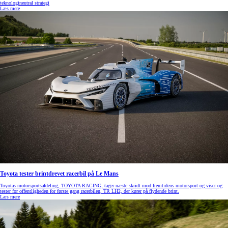
teknologineutral strategi
Læs mere
Toyota tester brintdrevet racerbil på Le Mans
Toyotas motorsportsafdeling, TOYOTA RACING, tager næste skridt mod fremtidens motorsport og viser og
tester for offentligheden for første gang racerbilen, TR LH2, der kører på flydende brint.
Læs mere