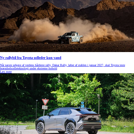
Ny rallybil fra Toyota udleder kun vand
Når næste udgave af verdens hårdeste rally, Dakar Rally, løber af stablen i januar 2027, skal Toyota teste
brændselscelleteknologi under ekstreme forhold
Læs mere