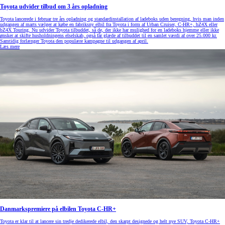
Toyota udvider tilbud om 3 års opladning
Toyota lancerede i februar tre års opladning og standardinstallation af ladeboks uden beregning, hvis man inden
udgangen af marts vælger at købe en fabriksny elbil fra Toyota i form af Urban Cruiser, C-HR+, bZ4X eller
bZ4X Touring. Nu udvider Toyota tilbuddet, så de, der ikke har mulighed for en ladeboks hjemme eller ikke
ønsker at skifte husholdningens elselskab, også får glæde af tilbuddet til en samlet værdi af over 25.000 kr.
Samtidig forlænger Toyota den populære kampagne til udgangen af april.
Læs mere
Danmarkspremiere på elbilen Toyota C-HR+
Toyota er klar til at lancere sin tredje dedikerede elbil, den skarpt designede og helt nye SUV, Toyota C-HR+