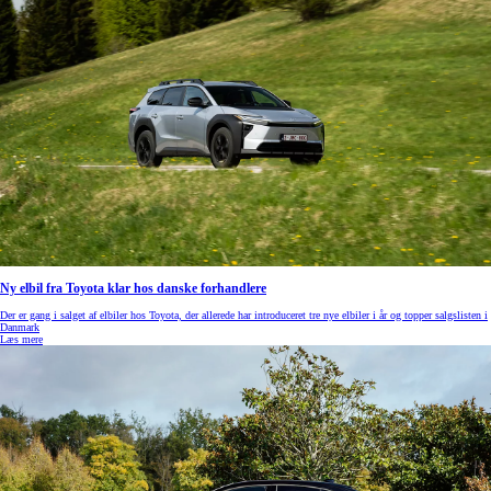
Ny elbil fra Toyota klar hos danske forhandlere
Der er gang i salget af elbiler hos Toyota, der allerede har introduceret tre nye elbiler i år og topper salgslisten i
Danmark
Læs mere