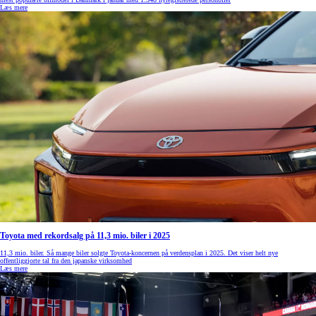
Læs mere
Toyota med rekordsalg på 11,3 mio. biler i 2025
11,3 mio. biler. Så mange biler solgte Toyota-koncernen på verdensplan i 2025. Det viser helt nye
offentliggjorte tal fra den japanske virksomhed
Læs mere