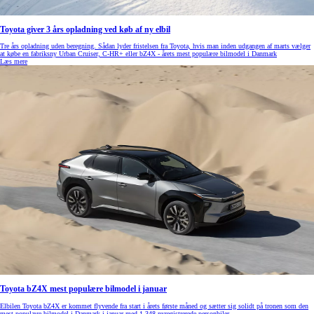
Toyota giver 3 års opladning ved køb af ny elbil
Tre års opladning uden beregning. Sådan lyder fristelsen fra Toyota, hvis man inden udgangen af marts vælger
at købe en fabriksny Urban Cruiser, C-HR+ eller bZ4X - årets mest populære bilmodel i Danmark
Læs mere
Toyota bZ4X mest populære bilmodel i januar
Elbilen Toyota bZ4X er kommet flyvende fra start i årets første måned og sætter sig solidt på tronen som den
mest populære bilmodel i Danmark i januar med 1.348 nyregistrerede personbiler