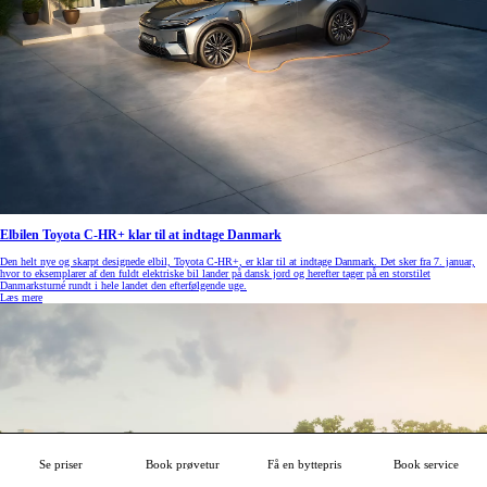
Elbilen Toyota C-HR+ klar til at indtage Danmark
Den helt nye og skarpt designede elbil, Toyota C-HR+, er klar til at indtage Danmark. Det sker fra 7. januar,
hvor to eksemplarer af den fuldt elektriske bil lander på dansk jord og herefter tager på en storstilet
Danmarksturné rundt i hele landet den efterfølgende uge.
Læs mere
Se priser
Book prøvetur
Få en byttepris
Book service