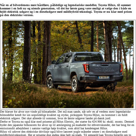
Når en af bilverdenens mest hårdføre, pålidelige og legendariske modeller, Toyota Hilux, til sommer
kommer i en helt ny og niende generation, vil det for første gang være muligt at vælge den i både en
fuldt elektrisk udgave og i en dieseludgave med mildhybrid-teknologi. Toyota er nu klar med prisen
på den elektriske version.
Der blæser for alvor nye vinde på bilmarkedet. Det må man sande, når selv en af verdens mest legendariske
bilmodeller kendt for sin uopslidelige kvalitet og styrke, pickuppen Toyota Hilux, nu kommer i en fuldt
elektrisk udgave. Det sker allerede til sommer, hvor de første udgaver lander på dansk jord.
Derfor er Toyota nu også klar med priserne på Hilux Electric, der starter fra 424.900 kr. ekskl. moms. Dermed
byder den japanske bilkoncern for alvor op til armlægning på markedet for erhvervskunder, der har brug for en
emissionsfri arbejdshest i samme vanlige høje kvalitet, som altid har kendetegnet Hilux.
Hilux vil udover den elektriske drivlinje også blive lanceret nogle måneder senere i en dieseludgave med
mildhybrid-teknologi. Her er priserne dog endnu ikke helt på plads. Til gengæld kan Toyota fortælle om to