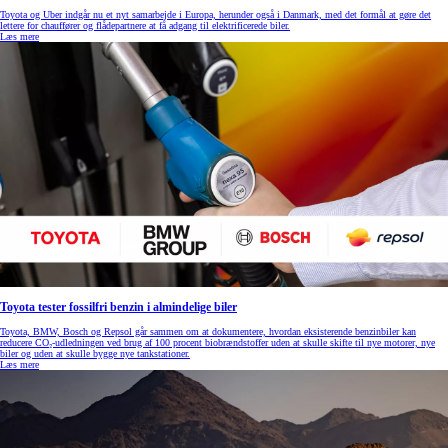
Toyota og Uber indgår nu et nyt samarbejde i Europa, herunder også i Danmark, med det formål at gøre det
lettere for chauffører og flådepartnere at få adgang til elektrificerede biler.
Læs mere
Toyota tester fossilfri benzin i almindelige biler
Toyota, BMW, Bosch og Repsol går sammen om at dokumentere, hvordan eksisterende benzinbiler kan
reducere CO₂-udledningen ved brug af 100 procent biobrændstoffer uden at skulle skifte til nye motorer, nye
biler og uden at skulle bygge nye tankstationer.
Læs mere