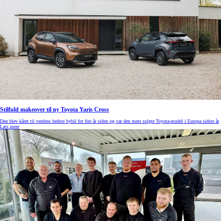
Stilfuld makeover til ny Toyota Yaris Cross
Den blev kåret til verdens bedste bybil for fire år siden og var den mest solgte Toyota-model i Europa sidste år
Læs mere