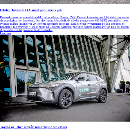
Elbilen Toyota bZ4X mest populære i juli
Danmarks mest populære bilmodel i juli er elbilen Toyota bZ4X. Dermed fortsætter den fuldt elektriske model
sin popularitet hos danskerne. Der blev ifølge bilstatistik.dk således nyregistreret 613 bZ4X personbiler i årets
syvende måned, hvilket var 29 flere end nærmeste forfølger. Samlet er der nyregistreret 14.562 personbiler i
Danmark i juli svarende til en stigning på 5 procent sammenlignet med samme måned året før. Hele 97 procent
af personbilerne til private er fuldt elektriske.
Læs mere
Toyota og Uber indgår samarbejde om elbiler