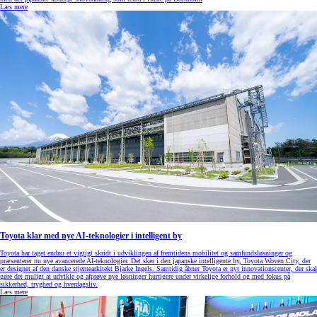
Læs mere
Toyota klar med nye AI-teknologier i intelligent by
Toyota har taget endnu et vigtigt skridt i udviklingen af fremtidens mobilitet og samfundsløsninger og
præsenterer nu nye avancerede AI-teknologier. Det sker i den japanske intelligente by, Toyota Woven City, der
er designet af den danske stjernearkitekt Bjarke Ingels. Samtidig åbner Toyota et nyt innovationscenter, der skal
gøre det muligt at udvikle og afprøve nye løsninger hurtigere under virkelige forhold og med fokus på
sikkerhed, tryghed og hverdagsliv.
Læs mere