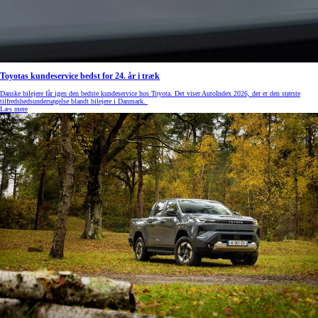
Toyotas kundeservice bedst for 24. år i træk
Danske bilejere får igen den bedste kundeservice hos Toyota. Det viser AutoIndex 2026, der er den største
tilfredshedsundersøgelse blandt bilejere i Danmark.
Læs mere