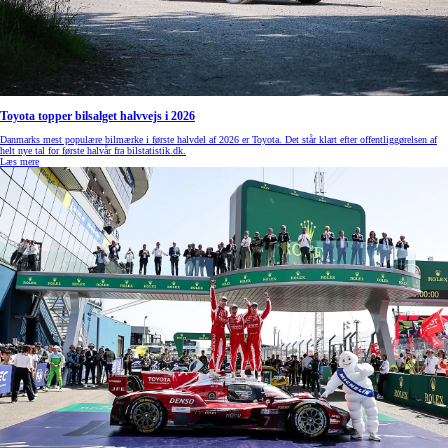
Toyota topper bilsalget halvvejs i 2026
Danmarks mest populære bilmærke i første halvdel af 2026 er Toyota. Det står klart efter offentliggørelsen af
helt nye tal for første halvår fra bilstatistik.dk.
Læs mere