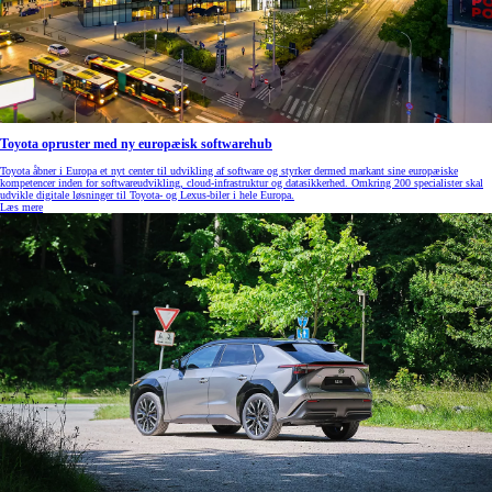
Toyota opruster med ny europæisk softwarehub
Toyota åbner i Europa et nyt center til udvikling af software og styrker dermed markant sine europæiske
kompetencer inden for softwareudvikling, cloud‑infrastruktur og datasikkerhed. Omkring 200 specialister skal
udvikle digitale løsninger til Toyota- og Lexus‑biler i hele Europa.
Læs mere