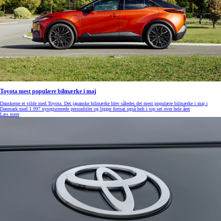
Toyota mest populære bilmærke i maj
Danskerne er vilde med Toyota. Det japanske bilmærke blev således det mest populære bilmærke i maj i
Danmark med 1.997 nyregistrerede personbiler og ligger fortsat også helt i top set over hele året
Læs mere