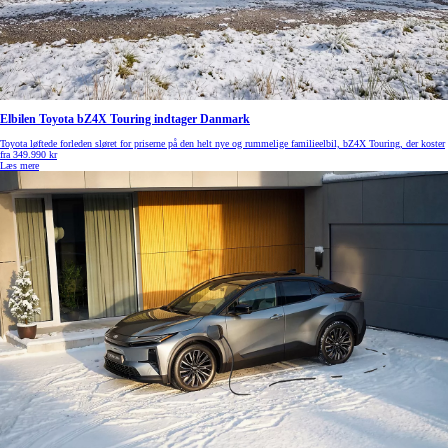
Elbilen Toyota bZ4X Touring indtager Danmark
Toyota løftede forleden sløret for priserne på den helt nye og rummelige familieelbil, bZ4X Touring, der koster
fra 349.990 kr
Læs mere