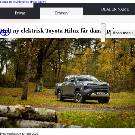
Spring til hovedindhold
(Press Enter)
DEALER NAME
Book prøvetur
Privat
Erhverv
Helt ny elektrisk Toyota Hilux får dansk pris
Åben menu
Pressemeddelelse 13. maj 2026