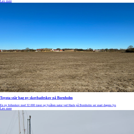
Læs mere
Toyota står bag ny skovbadeskov på Bornholm
En ny folkeskov med 32.000 træer og lysåben natur ved Hasle på Bornholm ser snart dagens lys
Læs mere