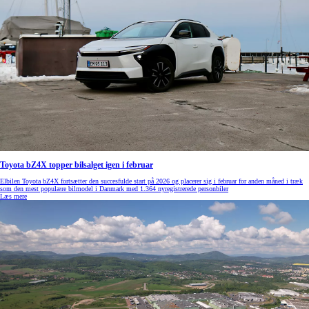
Toyota bZ4X topper bilsalget igen i februar
Elbilen Toyota bZ4X fortsætter den succesfulde start på 2026 og placerer sig i februar for anden måned i træk
som den mest populære bilmodel i Danmark med 1.364 nyregistrerede personbiler
Læs mere