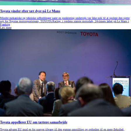
Toyota vinder efter tæt dyst på Le Mans
Mindre mekaniske og tekniske udfordringer samt en punktering undervejs var ikke nok til at spolere den sjette
sejr for Toyotas motorsportsteam, TOYOTA Racing, i verdens største motorløb, 24-timers løbet på Le Mans i
Frankrig
Læs mere
Toyota appellerer EU om tættere samarbejde
Toyota advarer EU mod en for snæver tilgang til den grønne omstilling og opfordrer til en mere fleksibel,