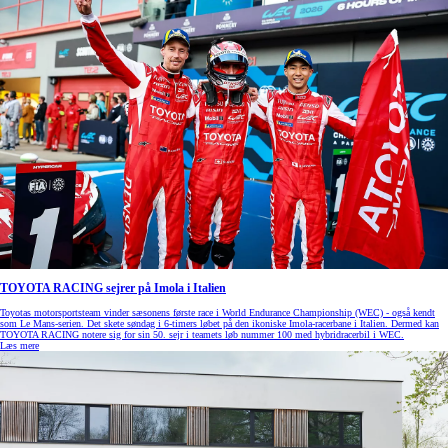
TOYOTA RACING sejrer på Imola i Italien
Toyotas motorsportsteam vinder sæsonens første race i World Endurance Championship (WEC) - også kendt
som Le Mans-serien. Det skete søndag i 6-timers løbet på den ikoniske Imola-racerbane i Italien. Dermed kan
TOYOTA RACING notere sig for sin 50. sejr i teamets løb nummer 100 med hybridracerbil i WEC.
Læs mere