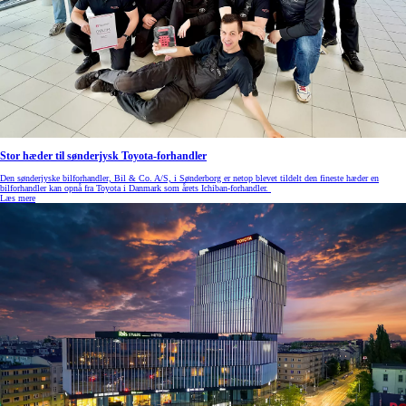
Stor hæder til sønderjysk Toyota-forhandler
Den sønderjyske bilforhandler, Bil & Co. A/S, i Sønderborg er netop blevet tildelt den fineste hæder en
bilforhandler kan opnå fra Toyota i Danmark som årets Ichiban-forhandler.
Læs mere