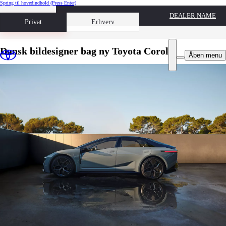
Spring til hovedindhold
(Press Enter)
DEALER NAME
Book prøvetur
Privat
Erhverv
Dansk bildesigner bag ny Toyota Corolla
Åben menu