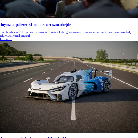
Toyota appellerer EU om tættere samarbejde
Toyota advarer EU mod en for snæver tilgang til den grønne omstilling og opfordrer til en mere fleksibel,
teknologineutral strategi
Læs mere