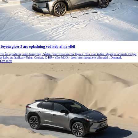
Toyota giver 3 års opladning ved køb af ny elbil
Tre års opladning uden beregning. Sådan lyder fristelsen fra Toyota, hvis man inden udgangen af marts vælger
at købe en fabriksny Urban Cruiser, C-HR+ eller bZ4X - årets mest populære bilmodel i Danmark
Læs mere