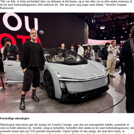
"Det var fedt, at bilen på forhånd ikke var defineret af drivlinjen, og at den ikke var en eller anden stereotyp af
en bil med forbrændingsmotor eller elektrisk bil. Det har givet mig noget mere frihed," fortæller Stephan
Rasmussen.
Forskellige teknologier
Teknologisk innovation gør det muligt for Corolla Concept, som den nye konceptbiler hedder, potentielt at
være en fuldt elektrisk bil, brintbil, plug-in hybridbil, hybridbil eller endda en bil med forbrændingsmotor, der
eventuelt kunne køre på CO2-neutrale brændstoffer. Uanset kilden til den energi, der skal drive bilen, er