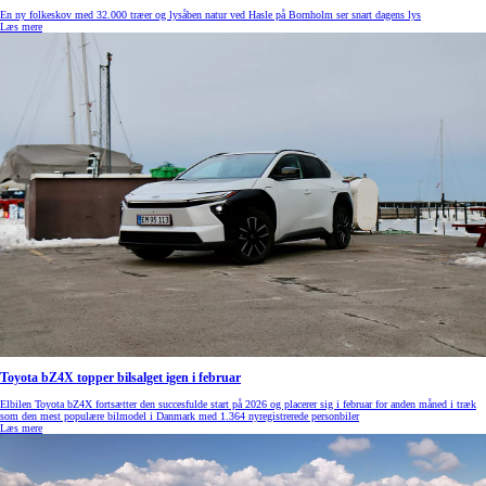
En ny folkeskov med 32.000 træer og lysåben natur ved Hasle på Bornholm ser snart dagens lys
Læs mere
Toyota bZ4X topper bilsalget igen i februar
Elbilen Toyota bZ4X fortsætter den succesfulde start på 2026 og placerer sig i februar for anden måned i træk
som den mest populære bilmodel i Danmark med 1.364 nyregistrerede personbiler
Læs mere