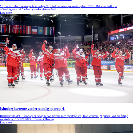
11,3 mio. biler. Så mange biler solgte Toyota-koncernen på verdensplan i 2025. Det viser helt nye
offentliggjorte tal fra den japanske virksomhed
Læs mere
Ishockeyherrerne vinder umulig sportspris
Herrelandsholdet i ishockey er netop blevet hædret med sportsprisen, Intet er umuligt-prisen, ved det årlige
sportsshow, SPORT 2025, i Boxen i Herning
Læs mere