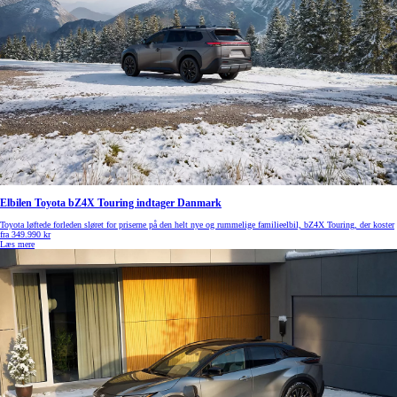
Elbilen Toyota bZ4X Touring indtager Danmark
Toyota løftede forleden sløret for priserne på den helt nye og rummelige familieelbil, bZ4X Touring, der koster
fra 349.990 kr
Læs mere