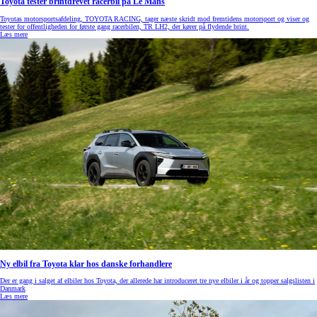
Toyota tester brintdrevet racerbil på Le Mans
Toyotas motorsportsafdeling, TOYOTA RACING, tager næste skridt mod fremtidens motorsport og viser og
tester for offentligheden for første gang racerbilen, TR LH2, der kører på flydende brint.
Læs mere
Ny elbil fra Toyota klar hos danske forhandlere
Der er gang i salget af elbiler hos Toyota, der allerede har introduceret tre nye elbiler i år og topper salgslisten i
Danmark
Læs mere