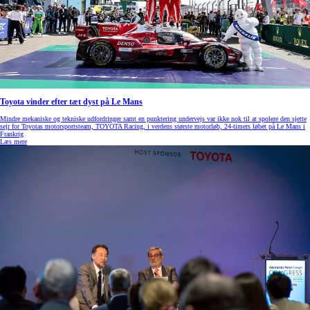
Toyota vinder efter tæt dyst på Le Mans
Mindre mekaniske og tekniske udfordringer samt en punktering undervejs var ikke nok til at spolere den sjette
sejr for Toyotas motorsportsteam, TOYOTA Racing, i verdens største motorløb, 24-timers løbet på Le Mans i
Frankrig
Læs mere