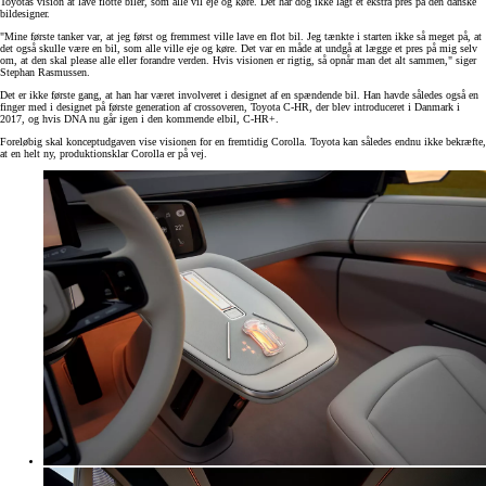
Toyotas vision at lave flotte biler, som alle vil eje og køre. Det har dog ikke lagt et ekstra pres på den danske
bildesigner.
"Mine første tanker var, at jeg først og fremmest ville lave en flot bil. Jeg tænkte i starten ikke så meget på, at
det også skulle være en bil, som alle ville eje og køre. Det var en måde at undgå at lægge et pres på mig selv
om, at den skal please alle eller forandre verden. Hvis visionen er rigtig, så opnår man det alt sammen," siger
Stephan Rasmussen.
Det er ikke første gang, at han har været involveret i designet af en spændende bil. Han havde således også en
finger med i designet på første generation af crossoveren, Toyota C-HR, der blev introduceret i Danmark i
2017, og hvis DNA nu går igen i den kommende elbil, C-HR+.
Foreløbig skal konceptudgaven vise visionen for en fremtidig Corolla. Toyota kan således endnu ikke bekræfte,
at en helt ny, produktionsklar Corolla er på vej.