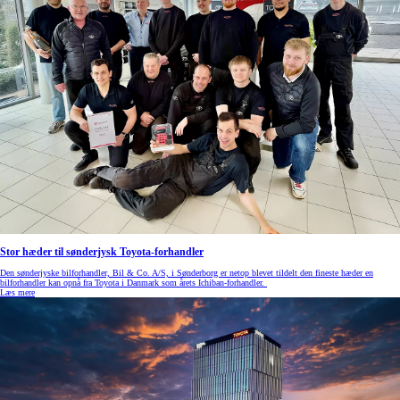
Stor hæder til sønderjysk Toyota-forhandler
Den sønderjyske bilforhandler, Bil & Co. A/S, i Sønderborg er netop blevet tildelt den fineste hæder en
bilforhandler kan opnå fra Toyota i Danmark som årets Ichiban-forhandler.
Læs mere