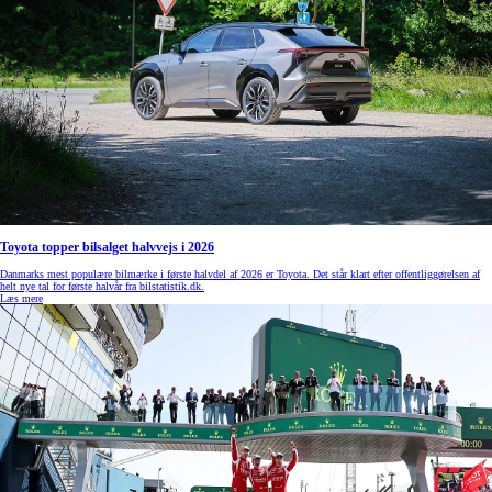
Toyota topper bilsalget halvvejs i 2026
Danmarks mest populære bilmærke i første halvdel af 2026 er Toyota. Det står klart efter offentliggørelsen af
helt nye tal for første halvår fra bilstatistik.dk.
Læs mere