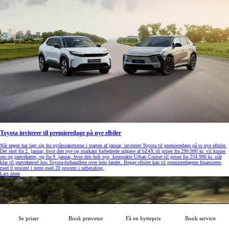
Toyota inviterer til premieredage på nye elbiler
Når røgen har lagt sig fra nytårsraketterne i starten af januar, inviterer Toyota til premieredage på to nye elbiler.
Det sker fra 2. januar, hvor den nye og markant forbedrede udgave af bZ4X til priser fra 299.990 kr. vil kunne
ses og prøvekøres, og fra 9. januar, hvor den helt nye, kompakte Urban Cruiser til priser fra 234.990 kr. står
klar til prøvekørsel hos Toyota-forhandlere over hele landet. Begge elbiler kan til premieredagene finansieres
med 0 procent i rente med 20 procent i udbetaling.
Læs mere
Se priser
Book prøvetur
Få en byttepris
Book service