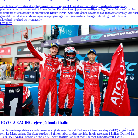
Toyota har taget endnu et vigtigt skridt i udviklingen af fremtidens mobilitet og samfundsløsninger og
præsenterer nu nye avancerede AI-teknologier. Det sker i den japanske intelligente by, Toyota Woven City, der
er designet af den danske stjernearkitekt Bjarke Ingels. Samtidig åbner Toyota et nyt innovationscenter, der skal
gøre det muligt at udvikle og afprøve nye løsninger hurtigere under virkelige forhold og med fokus på
sikkerhed, tryghed og hverdagsliv.
Læs mere
TOYOTA RACING sejrer på Imola i Italien
Toyotas motorsportsteam vinder sæsonens første race i World Endurance Championship (WEC) - også kendt
som Le Mans-serien. Det skete søndag i 6-timers løbet på den ikoniske Imola-racerbane i Italien. Dermed kan
TOYOTA RACING notere sig for sin 50. sejr i teamets løb nummer 100 med hybridracerbil i WEC.