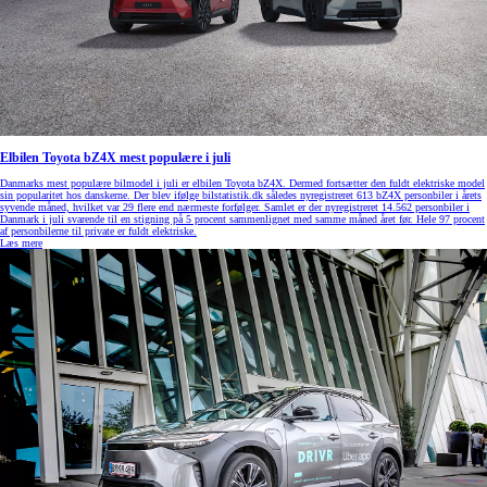
Elbilen Toyota bZ4X mest populære i juli
Danmarks mest populære bilmodel i juli er elbilen Toyota bZ4X. Dermed fortsætter den fuldt elektriske model
sin popularitet hos danskerne. Der blev ifølge bilstatistik.dk således nyregistreret 613 bZ4X personbiler i årets
syvende måned, hvilket var 29 flere end nærmeste forfølger. Samlet er der nyregistreret 14.562 personbiler i
Danmark i juli svarende til en stigning på 5 procent sammenlignet med samme måned året før. Hele 97 procent
af personbilerne til private er fuldt elektriske.
Læs mere