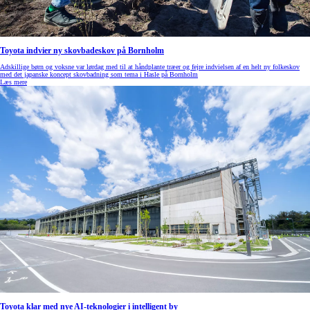
Toyota indvier ny skovbadeskov på Bornholm
Adskillige børn og voksne var lørdag med til at håndplante træer og fejre indvielsen af en helt ny folkeskov
med det japanske koncept skovbadning som tema i Hasle på Bornholm
Læs mere
Toyota klar med nye AI-teknologier i intelligent by