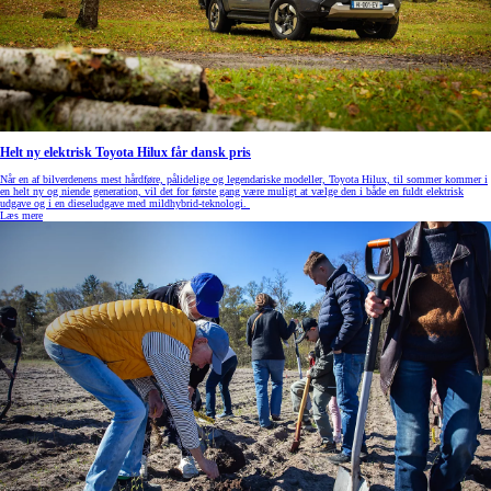
Helt ny elektrisk Toyota Hilux får dansk pris
Når en af bilverdenens mest hårdføre, pålidelige og legendariske modeller, Toyota Hilux, til sommer kommer i
en helt ny og niende generation, vil det for første gang være muligt at vælge den i både en fuldt elektrisk
udgave og i en dieseludgave med mildhybrid-teknologi.
Læs mere