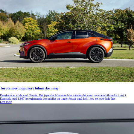
Toyota mest populære bilmærke i maj
Danskerne er vilde med Toyota. Det japanske bilmærke blev således det mest populære bilmærke i maj i
Danmark med 1.997 nyregistrerede personbiler og ligger fortsat også helt i top set over hele året
Læs mere