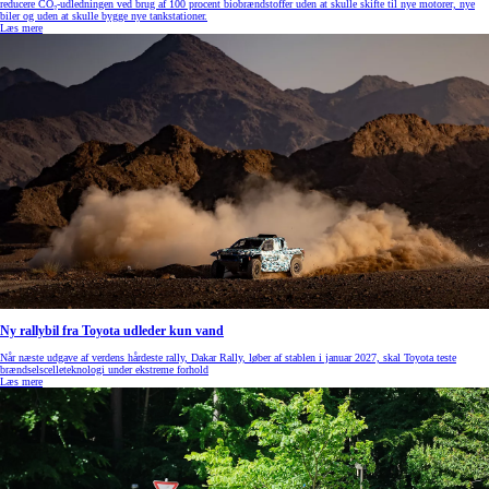
reducere CO₂-udledningen ved brug af 100 procent biobrændstoffer uden at skulle skifte til nye motorer, nye
biler og uden at skulle bygge nye tankstationer.
Læs mere
Ny rallybil fra Toyota udleder kun vand
Når næste udgave af verdens hårdeste rally, Dakar Rally, løber af stablen i januar 2027, skal Toyota teste
brændselscelleteknologi under ekstreme forhold
Læs mere