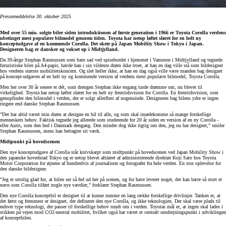
Pressemeddelelse 30. oktober 2025
Med over 55 mio. solgte biler siden introduktionen af første generation i 1966 er Toyota Corolla verdens
ubetinget mest populære bilmodel gennem tiden. Toyota har netop løftet sløret for en helt ny
konceptudgave af en kommende Corolla. Det skete på Japan Mobility Show i Tokyo i Japan.
Designeren bag er dansker og vokset op i Midtjylland.
Da 39-årige Stephan Rasmussen som barn sad ved spisebordet i hjemmet i Vammen i Midtjylland og tegnede
futuristiske biler på A4-papir, havde han i sin vildeste drøm ikke troet, at han en dag ville stå som bildesigner
hos verdens største mobilitetskoncern. Og slet heller ikke, at han en dag også ville være manden bag designet
på koncept-udgaven af en helt ny og kommende version af verdens mest populære bilmodel, Toyota Corolla.
Men her over 30 år senere er dét, som drengen Stephan ikke engang turde drømme om, nu blevet til
virkelighed. Toyota har netop løftet sløret for en helt ny fremtidsvision for Corolla. En fremtidsvision, som
genopfinder den bilmodel i verden, der er solgt allerflest af nogensinde. Designeren bag bilens ydre er ingen
ringere end danske Stephan Rasmussen.
"Det har altid været min drøm at designe en bil til alle, og som skal imødekomme så mange forskellige
menneskers behov. Faktisk tegnede jeg allerede som studerende for 20 år siden en version af en ny Corolla -
eller Auris, som den hed i Danmark dengang. Den minder dog ikke rigtig om den, jeg nu har designet," smiler
Stephan Rasmussen, mens han betragter sit værk.
Midtpunkt på hovedscenen
Den nye konceptudgave af Corolla står knivskarpt som midtpunkt på hovedscenen ved Japan Mobility Show i
den japanske hovedstad Tokyo og er netop blevet afsløret af administrerende direktør Koji Sato hos Toyota
Motor Corporation for øjnene af hundredvis af journalister og fotografer fra hele verden. En stor oplevelse for
den danske bildesigner.
"Jeg er utrolig glad for, at bilen ser så fed ud her på scenen, og for have leveret noget, der kan bære så stort et
navn som Corolla tilført nogle nye værdier," forklarer Stephan Rasmussen.
Den nye Corolla konceptbil er designet til at kunne rumme en lang række forskellige drivlinjer. Tanken er, at
det først og fremmest er designet, der definerer den nye Corolla, og ikke teknologien. Der skal være plads til
enhver type teknologi, der passer til forskellige behov rundt om i verden. Toyotas mål er, at ingen skal lades i
stikken på vejen mod CO2-neutral mobilitet, hvilket også har været et centralt omdrejningspunkt i udviklingen
af konceptbilen.