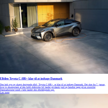
Elbilen Toyota C-HR+ klar til at indtage Danmark
Den helt nye og skarpt designede elbil, Toyota C-HR+, er klar til at indtage Danmark. Det sker fra 7. januar,
hvor to eksemplarer af den fuldt elektriske bil lander på dansk jord og herefter tager på en storstilet
Danmarksturné rundt i hele landet den efterfølgende uge.
Læs mere