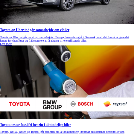
Toyota og Uber indgår samarbejde om elbiler
Toyota og Uber indgår nu et nyt samarbejde i Europa, herunder også i Danmark, med det formål at gøre det
lettere for chauffører og flådepartnere at få adgang til elektrificerede biler.
Læs mere
Toyota tester fossilfri benzin i almindelige biler
Toyota, BMW, Bosch og Repsol går sammen om at dokumentere, hvordan eksisterende benzinbiler kan