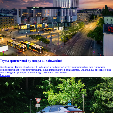
Toyota opruster med ny europæisk softwarehub
Toyota åbner i Europa et nyt center til udvikling af software og styrker dermed markant sine europæiske
kompetencer inden for softwareudvikling, cloud‑infrastruktur og datasikkerhed. Omkring 200 specialister skal
udvikle digitale løsninger til Toyota- og Lexus‑biler i hele Europa.
Læs mere