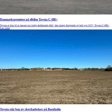
Danmarkspremiere på elbilen Toyota C-HR+
Toyota er klar til at lancere sin tredje dedikerede elbil, den skarpt designede og helt nye SUV, Toyota C-HR+
Læs mere
Toyota står bag ny skovbadeskov på Bornholm