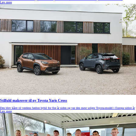
Læs mere
Stilfuld makeover til ny Toyota Yaris Cross
Den blev kåret til verdens bedste bybil for fire år siden og var den mest solgte Toyota-model i Europa sidste år
Læs mere