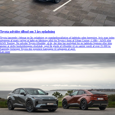
Toyota udvider tilbud om 3 års opladning
Toyota lancerede i februar tre års opladning og standardinstallation af ladeboks uden beregning, hvis man inden
udgangen af marts vælger at købe en fabriksny elbil fra Toyota i form af Urban Cruiser, C-HR+, bZ4X eller
bZ4X Touring. Nu udvider Toyota tilbuddet, så de, der ikke har mulighed for en ladeboks hjemme eller ikke
ønsker at skifte husholdningens elselskab, også får glæde af tilbuddet til en samlet værdi af over 25.000 kr.
Samtidig forlænger Toyota den populære kampagne til udgangen af april.
Læs mere