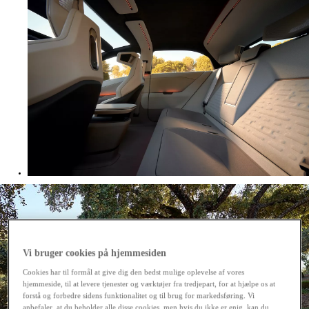
Vi bruger cookies på hjemmesiden
Cookies har til formål at give dig den bedst mulige oplevelse af vores
hjemmeside, til at levere tjenester og værktøjer fra tredjepart, for at hjælpe os at
forstå og forbedre sidens funktionalitet og til brug for markedsføring. Vi
anbefaler, at du beholder alle disse cookies, men hvis du ikke er enig, kan du