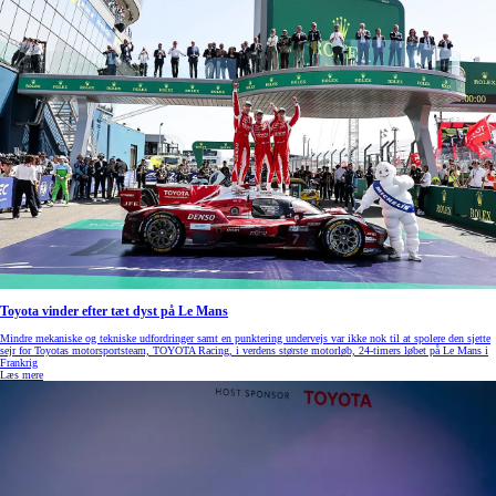
Toyota vinder efter tæt dyst på Le Mans
Mindre mekaniske og tekniske udfordringer samt en punktering undervejs var ikke nok til at spolere den sjette
sejr for Toyotas motorsportsteam, TOYOTA Racing, i verdens største motorløb, 24-timers løbet på Le Mans i
Frankrig
Læs mere