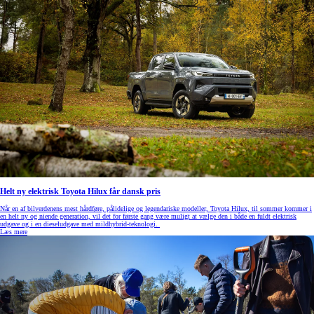
Helt ny elektrisk Toyota Hilux får dansk pris
Når en af bilverdenens mest hårdføre, pålidelige og legendariske modeller, Toyota Hilux, til sommer kommer i
en helt ny og niende generation, vil det for første gang være muligt at vælge den i både en fuldt elektrisk
udgave og i en dieseludgave med mildhybrid-teknologi.
Læs mere