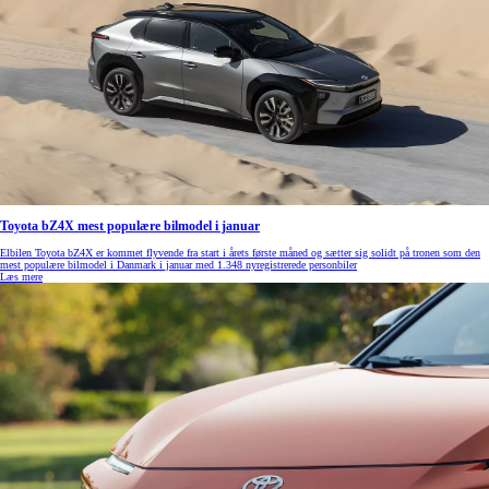
Toyota bZ4X mest populære bilmodel i januar
Elbilen Toyota bZ4X er kommet flyvende fra start i årets første måned og sætter sig solidt på tronen som den
mest populære bilmodel i Danmark i januar med 1.348 nyregistrerede personbiler
Læs mere