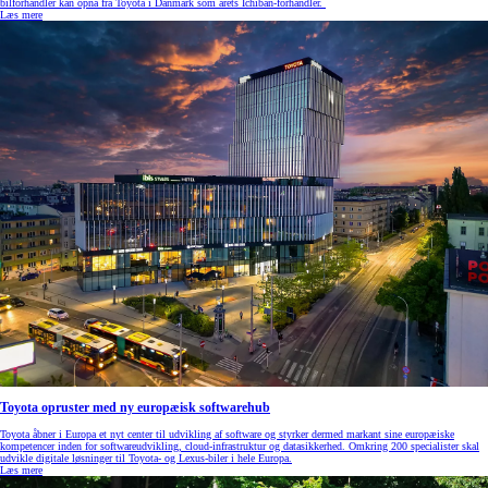
bilforhandler kan opnå fra Toyota i Danmark som årets Ichiban-forhandler.
Læs mere
Toyota opruster med ny europæisk softwarehub
Toyota åbner i Europa et nyt center til udvikling af software og styrker dermed markant sine europæiske
kompetencer inden for softwareudvikling, cloud‑infrastruktur og datasikkerhed. Omkring 200 specialister skal
udvikle digitale løsninger til Toyota- og Lexus‑biler i hele Europa.
Læs mere