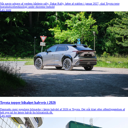
Når næste udgave af verdens hårdeste rally, Dakar Rally, løber af stablen i januar 2027, skal Toyota teste
brændselscelleteknologi under ekstreme forhold
Læs mere
Toyota topper bilsalget halvvejs i 2026
Danmarks mest populære bilmærke i første halvdel af 2026 er Toyota. Det står klart efter offentliggørelsen af
helt nye tal for første halvår fra bilstatistik.dk.
Læs mere