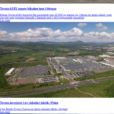
Toyota bZ4X topper bilsalget igen i februar
Elbilen Toyota bZ4X fortsætter den succesfulde start på 2026 og placerer sig i februar for anden måned i træk
som den mest populære bilmodel i Danmark med 1.364 nyregistrerede personbiler
Læs mere
Toyota investerer i ny cirkulær fabrik i Polen
I fjor åbnede Toyota i Europa sin første cirkulære fabrik i England
Læs mere