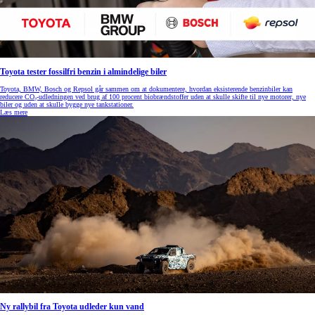
Toyota tester fossilfri benzin i almindelige biler
Toyota, BMW, Bosch og Repsol går sammen om at dokumentere, hvordan eksisterende benzinbiler kan
reducere CO₂-udledningen ved brug af 100 procent biobrændstoffer uden at skulle skifte til nye motorer, nye
biler og uden at skulle bygge nye tankstationer.
Læs mere
Ny rallybil fra Toyota udleder kun vand