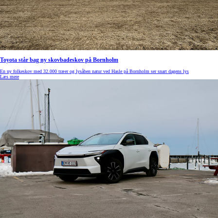
Toyota står bag ny skovbadeskov på Bornholm
En ny folkeskov med 32.000 træer og lysåben natur ved Hasle på Bornholm ser snart dagens lys
Læs mere