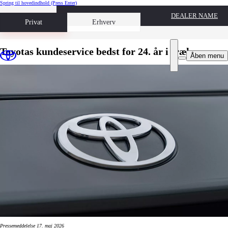
Spring til hovedindhold
(Press Enter)
DEALER NAME
Book prøvetur
Privat
Erhverv
Toyotas kundeservice bedst for 24. år i træk
Åben menu
Pressemeddelelse 17. maj 2026