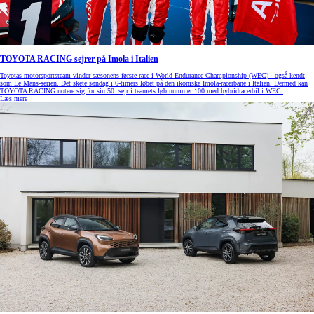
TOYOTA RACING sejrer på Imola i Italien
Toyotas motorsportsteam vinder sæsonens første race i World Endurance Championship (WEC) - også kendt
som Le Mans-serien. Det skete søndag i 6-timers løbet på den ikoniske Imola-racerbane i Italien. Dermed kan
TOYOTA RACING notere sig for sin 50. sejr i teamets løb nummer 100 med hybridracerbil i WEC.
Læs mere