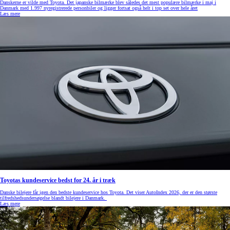
Danskerne er vilde med Toyota. Det japanske bilmærke blev således det mest populære bilmærke i maj i
Danmark med 1.997 nyregistrerede personbiler og ligger fortsat også helt i top set over hele året
Læs mere
Toyotas kundeservice bedst for 24. år i træk
Danske bilejere får igen den bedste kundeservice hos Toyota. Det viser AutoIndex 2026, der er den største
tilfredshedsundersøgelse blandt bilejere i Danmark.
Læs mere