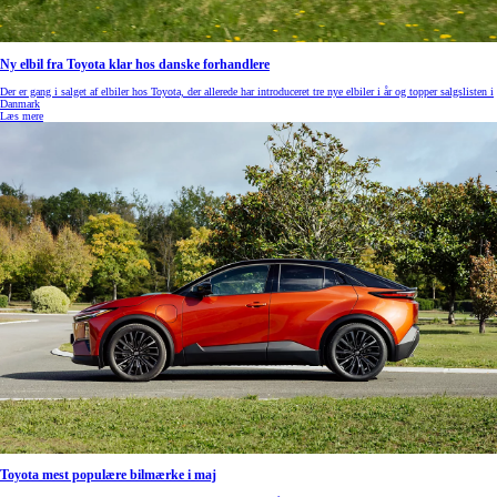
Ny elbil fra Toyota klar hos danske forhandlere
Der er gang i salget af elbiler hos Toyota, der allerede har introduceret tre nye elbiler i år og topper salgslisten i
Danmark
Læs mere
Toyota mest populære bilmærke i maj