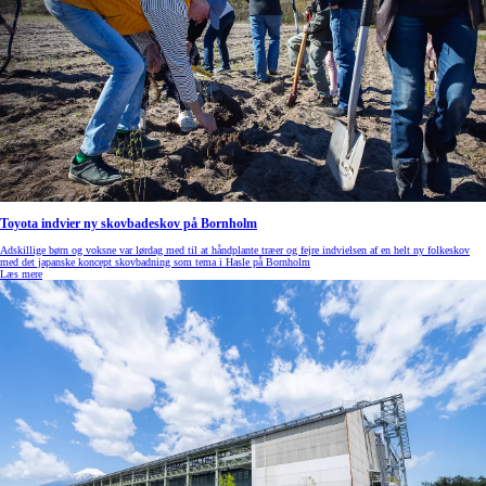
Toyota indvier ny skovbadeskov på Bornholm
Adskillige børn og voksne var lørdag med til at håndplante træer og fejre indvielsen af en helt ny folkeskov
med det japanske koncept skovbadning som tema i Hasle på Bornholm
Læs mere