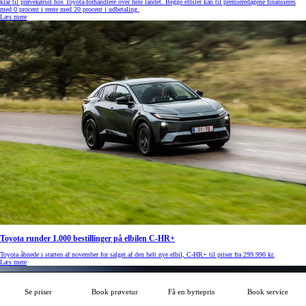
klar til prøvekørsel hos Toyota-forhandlere over hele landet. Begge elbiler kan til premieredagene finansieres
med 0 procent i rente med 20 procent i udbetaling.
Læs mere
Toyota runder 1.000 bestillinger på elbilen C-HR+
Toyota åbnede i starten af november for salget af den helt nye elbil, C-HR+ til priser fra 299.990 kr.
Læs mere
Se priser
Book prøvetur
Få en byttepris
Book service