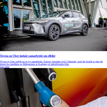
Toyota og Uber indgår samarbejde om elbiler
Toyota og Uber indgår nu et nyt samarbejde i Europa, herunder også i Danmark, med det formål at gøre det
lettere for chauffører og flådepartnere at få adgang til elektrificerede biler.
Læs mere