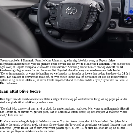
Toyota-topchefen i Danmark, Pernille Kim Johansen, glæder sig ikke blot over, at Toyota ifølge
tilfredshedsundersøgelsen yder en markant bedre service end de øvrige bilmærker i Danmark. Hun glæder sig
også over, at Toyota overgår alle såkaldte luksusmærker. Samtidig sender hun en stor og dybfølt tak til
kunderne og tilegner æren for det flotte resultat Toyota-forhandlerne og værkstederne over hele landet.
"Det er imponerende, at vores forhandlere og værksteder har formået at levere den bedste kundeservice 24 år i
træk. Det skyldes et vedvarende fokus på, at hver eneste kunde skal gå herfra med en god og mindeværdig
oplevelse og en klar følelse af, at deres lokale Toyota-forhandler er den bedste i byen," lyder det fra Pernille
Kim Johansen.
Kan altid blive bedre
Hun tager ikke de overbevisende resultater i salgslokalerne og på værkstederne for givet og peger på, at der
stadig er plads til at udvikle sig endnu mere.
"Der skal ikke være tvivl om, at vi er glade for undersøgelsens resultater. Men vores grundlæggende filosofi
hos Toyota er, at selvom vi gør det godt, kan vi altid blive endnu bedre, og det arbejder vi målrettet videre
med," forklarer hun.
Et af elementerne bag de høje tilfredshedsscorer er Toyotas fokus på tryghed i bilejerskabet. Der følger bl.a.
altid et års gratis vejhjælp med, når man får serviceret sin Toyota på et autoriseret værksted, ligesom man med
konceptet Toyota Relax kan få serviceaktiveret garanti op til bilens 10. år eller 185.000 km og op til hele 1
mio. km på Toyotas dedikerede elbilers batteri.