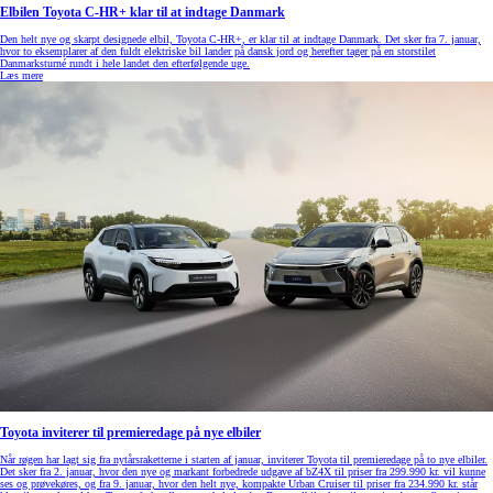
Elbilen Toyota C-HR+ klar til at indtage Danmark
Den helt nye og skarpt designede elbil, Toyota C-HR+, er klar til at indtage Danmark. Det sker fra 7. januar,
hvor to eksemplarer af den fuldt elektriske bil lander på dansk jord og herefter tager på en storstilet
Danmarksturné rundt i hele landet den efterfølgende uge.
Læs mere
Toyota inviterer til premieredage på nye elbiler
Når røgen har lagt sig fra nytårsraketterne i starten af januar, inviterer Toyota til premieredage på to nye elbiler.
Det sker fra 2. januar, hvor den nye og markant forbedrede udgave af bZ4X til priser fra 299.990 kr. vil kunne
ses og prøvekøres, og fra 9. januar, hvor den helt nye, kompakte Urban Cruiser til priser fra 234.990 kr. står