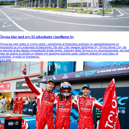
Toyota klar med nye AI-teknologier i intelligent by
Toyota har taget endnu et vigtigt skridt i udviklingen af fremtidens mobilitet og samfundsløsninger og
præsenterer nu nye avancerede AI-teknologier. Det sker i den japanske intelligente by, Toyota Woven City, der
er designet af den danske stjernearkitekt Bjarke Ingels. Samtidig åbner Toyota et nyt innovationscenter, der skal
gøre det muligt at udvikle og afprøve nye løsninger hurtigere under virkelige forhold og med fokus på
sikkerhed, tryghed og hverdagsliv.
Læs mere