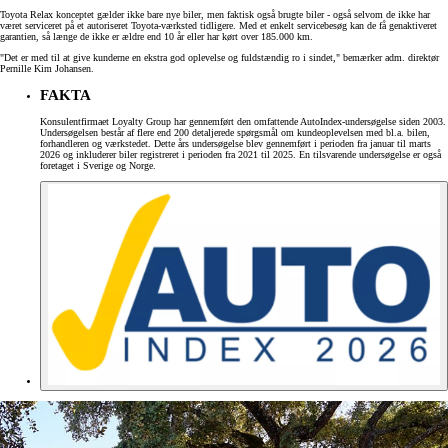
Toyota Relax konceptet gælder ikke bare nye biler, men faktisk også brugte biler - også selvom de ikke har
været serviceret på et autoriseret Toyota-værksted tidligere. Med et enkelt servicebesøg kan de få genaktiveret
garantien, så længe de ikke er ældre end 10 år eller har kørt over 185.000 km.
"Det er med til at give kunderne en ekstra god oplevelse og fuldstændig ro i sindet," bemærker adm. direktør
Pernille Kim Johansen.
FAKTA
Konsulentfirmaet Loyalty Group har gennemført den omfattende AutoIndex-undersøgelse siden 2003.
Undersøgelsen består af flere end 200 detaljerede spørgsmål om kundeoplevelsen med bl.a. bilen,
forhandleren og værkstedet. Dette års undersøgelse blev gennemført i perioden fra januar til marts
2026 og inkluderer biler registreret i perioden fra 2021 til 2025. En tilsvarende undersøgelse er også
foretaget i Sverige og Norge.