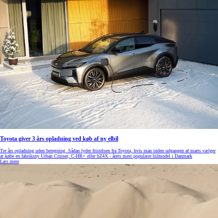
Toyota giver 3 års opladning ved køb af ny elbil
Tre års opladning uden beregning. Sådan lyder fristelsen fra Toyota, hvis man inden udgangen af marts vælger
at købe en fabriksny Urban Cruiser, C-HR+ eller bZ4X - årets mest populære bilmodel i Danmark
Læs mere