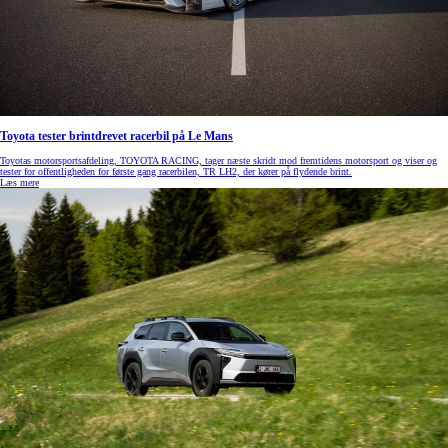
Toyota tester brintdrevet racerbil på Le Mans
Toyotas motorsportsafdeling, TOYOTA RACING, tager næste skridt mod fremtidens motorsport og viser og
tester for offentligheden for første gang racerbilen, TR LH2, der kører på flydende brint.
Læs mere