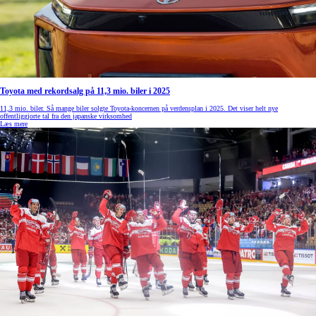
Toyota med rekordsalg på 11,3 mio. biler i 2025
11,3 mio. biler. Så mange biler solgte Toyota-koncernen på verdensplan i 2025. Det viser helt nye
offentliggjorte tal fra den japanske virksomhed
Læs mere