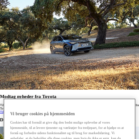
Modtag nyheder fra Toyota
Tilmeld dig vores nyhedsbrev, så er du altid opdateret om nyheder, kampagner, gode tilbud og konkurrencer fra
Toyota.
Tilmeld dig
Vi bruger cookies på hjemmesiden
De seneste nyheder fra Toyota
Cookies har til formål at give dig den bedst mulige oplevelse af vores
hjemmeside, til at levere tjenester og værktøjer fra tredjepart, for at hjælpe os at
forstå og forbedre sidens funktionalitet og til brug for markedsføring. Vi
anbefaler, at du beholder alle disse cookies, men hvis du ikke er enig, kan du