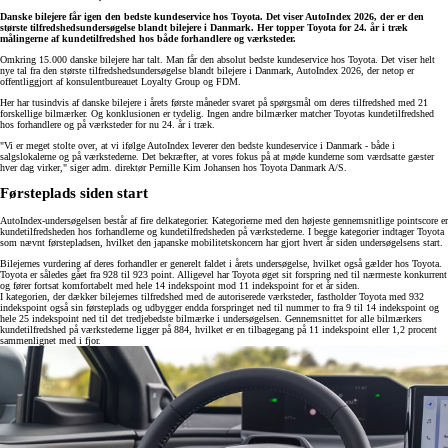
Danske bilejere får igen den bedste kundeservice hos Toyota. Det viser AutoIndex 2026, der er den
største tilfredshedsundersøgelse blandt bilejere i Danmark. Her topper Toyota for 24. år i træk
målingerne af kundetilfredshed hos både forhandlere og værksteder.
Omkring 15.000 danske bilejere har talt. Man får den absolut bedste kundeservice hos Toyota. Det viser helt
nye tal fra den største tilfredshedsundersøgelse blandt bilejere i Danmark, AutoIndex 2026, der netop er
offentliggjort af konsulentbureauet Loyalty Group og FDM.
Her har tusindvis af danske bilejere i årets første måneder svaret på spørgsmål om deres tilfredshed med 21
forskellige bilmærker. Og konklusionen er tydelig. Ingen andre bilmærker matcher Toyotas kundetilfredshed
hos forhandlere og på værksteder for nu 24. år i træk.
"Vi er meget stolte over, at vi ifølge AutoIndex leverer den bedste kundeservice i Danmark - både i
salgslokalerne og på værkstederne. Det bekræfter, at vores fokus på at møde kunderne som værdsatte gæster
hver dag virker," siger adm. direktør Pernille Kim Johansen hos Toyota Danmark A/S.
Førsteplads siden start
AutoIndex-undersøgelsen består af fire delkategorier. Kategorierne med den højeste gennemsnitlige pointscore er
kundetilfredsheden hos forhandlerne og kundetilfredsheden på værkstederne. I begge kategorier indtager Toyota
som nævnt førstepladsen, hvilket den japanske mobilitetskoncern har gjort hvert år siden undersøgelsens start.
Bilejernes vurdering af deres forhandler er generelt faldet i årets undersøgelse, hvilket også gælder hos Toyota.
Toyota er således gået fra 928 til 923 point. Alligevel har Toyota øget sit forspring ned til nærmeste konkurrent
og fører fortsat komfortabelt med hele 14 indekspoint mod 11 indekspoint for et år siden.
I kategorien, der dækker bilejernes tilfredshed med de autoriserede værksteder, fastholder Toyota med 932
indekspoint også sin førsteplads og udbygger endda forspringet ned til nummer to fra 9 til 14 indekspoint og
hele 25 indekspoint ned til det tredjebedste bilmærke i undersøgelsen. Gennemsnittet for alle bilmærkers
kundetilfredshed på værkstederne ligger på 884, hvilket er en tilbagegang på 11 indekspoint eller 1,2 procent
sammenlignet med i fjor.