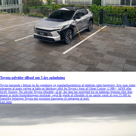
Toyota udvider tilbud om 3 års opladning
Toyota lancerede i februar tre års opladning og standardinstallation af ladeboks uden beregning, hvis man inden
udgangen af marts vælger at købe en fabriksny elbil fra Toyota i form af Urban Cruiser, C-HR+, bZ4X eller
bZ4X Touring. Nu udvider Toyota tilbuddet, så de, der ikke har mulighed for en ladeboks hjemme eller ikke
ønsker at skifte husholdningens elselskab, også får glæde af tilbuddet til en samlet værdi af over 25.000 kr.
Samtidig forlænger Toyota den populære kampagne til udgangen af april.
Læs mere