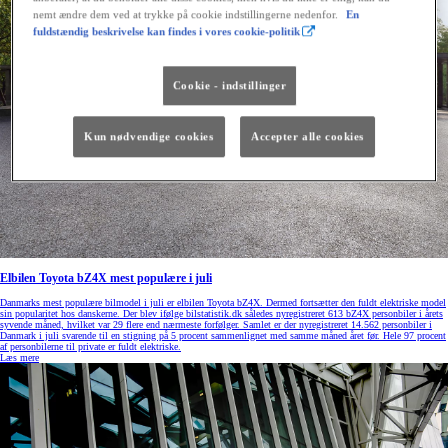
nemt ændre dem ved at trykke på cookie indstillingerne nedenfor.
En
fuldstændig beskrivelse kan findes i vores cookie-politik
Cookie - indstillinger
Kun nødvendige cookies
Accepter alle cookies
Elbilen Toyota bZ4X mest populære i juli
Danmarks mest populære bilmodel i juli er elbilen Toyota bZ4X. Dermed fortsætter den fuldt elektriske model
sin popularitet hos danskerne. Der blev ifølge bilstatistik.dk således nyregistreret 613 bZ4X personbiler i årets
syvende måned, hvilket var 29 flere end nærmeste forfølger. Samlet er der nyregistreret 14.562 personbiler i
Danmark i juli svarende til en stigning på 5 procent sammenlignet med samme måned året før. Hele 97 procent
af personbilerne til private er fuldt elektriske.
Læs mere