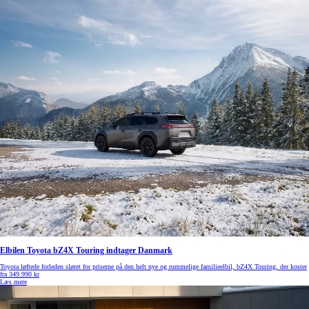
Elbilen Toyota bZ4X Touring indtager Danmark
Toyota løftede forleden sløret for priserne på den helt nye og rummelige familieelbil, bZ4X Touring, der koster
fra 349.990 kr
Læs mere