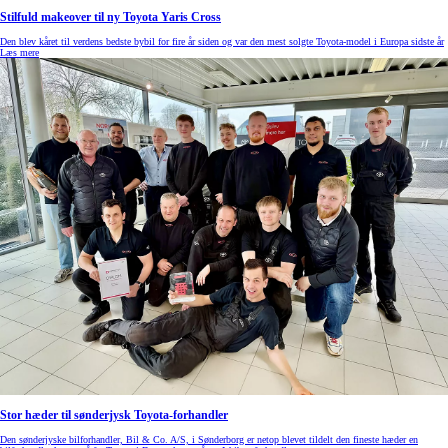
Stilfuld makeover til ny Toyota Yaris Cross
Den blev kåret til verdens bedste bybil for fire år siden og var den mest solgte Toyota-model i Europa sidste år
Læs mere
Stor hæder til sønderjysk Toyota-forhandler
Den sønderjyske bilforhandler, Bil & Co. A/S, i Sønderborg er netop blevet tildelt den fineste hæder en