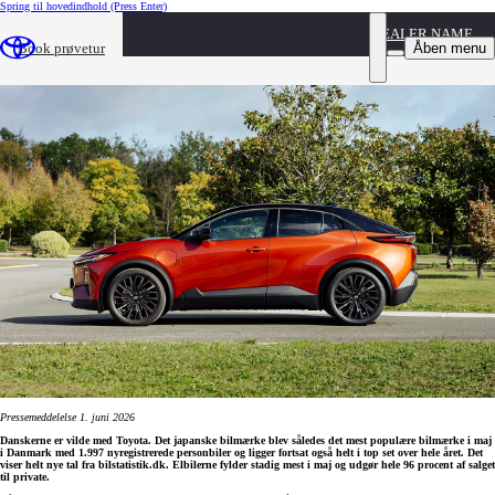
Spring til hovedindhold
(Press Enter)
DEALER NAME
Toyota mest populære bilmærke i maj
Åben menu
Book prøvetur
Pressemeddelelse 1. juni 2026
Danskerne er vilde med Toyota. Det japanske bilmærke blev således det mest populære bilmærke i maj
i Danmark med 1.997 nyregistrerede personbiler og ligger fortsat også helt i top set over hele året. Det
viser helt nye tal fra bilstatistik.dk. Elbilerne fylder stadig mest i maj og udgør hele 96 procent af salget
til private.