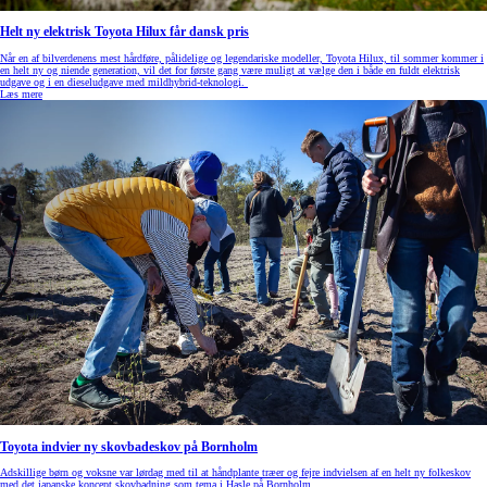
Helt ny elektrisk Toyota Hilux får dansk pris
Når en af bilverdenens mest hårdføre, pålidelige og legendariske modeller, Toyota Hilux, til sommer kommer i
en helt ny og niende generation, vil det for første gang være muligt at vælge den i både en fuldt elektrisk
udgave og i en dieseludgave med mildhybrid-teknologi.
Læs mere
Toyota indvier ny skovbadeskov på Bornholm
Adskillige børn og voksne var lørdag med til at håndplante træer og fejre indvielsen af en helt ny folkeskov
med det japanske koncept skovbadning som tema i Hasle på Bornholm