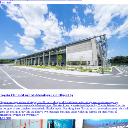
Læs mere
Toyota klar med nye AI-teknologier i intelligent by
Toyota har taget endnu et vigtigt skridt i udviklingen af fremtidens mobilitet og samfundsløsninger og
præsenterer nu nye avancerede AI-teknologier. Det sker i den japanske intelligente by, Toyota Woven City, der
er designet af den danske stjernearkitekt Bjarke Ingels. Samtidig åbner Toyota et nyt innovationscenter, der skal
gøre det muligt at udvikle og afprøve nye løsninger hurtigere under virkelige forhold og med fokus på
sikkerhed, tryghed og hverdagsliv.
Læs mere