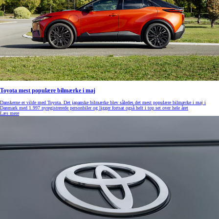
Toyota mest populære bilmærke i maj
Danskerne er vilde med Toyota. Det japanske bilmærke blev således det mest populære bilmærke i maj i
Danmark med 1.997 nyregistrerede personbiler og ligger fortsat også helt i top set over hele året
Læs mere