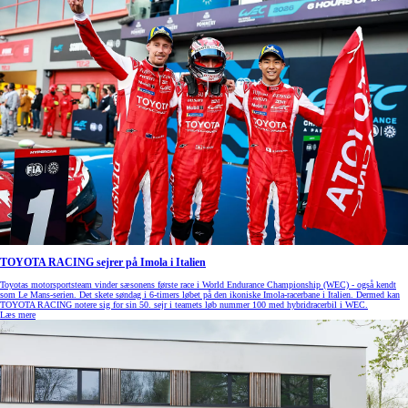
TOYOTA RACING sejrer på Imola i Italien
Toyotas motorsportsteam vinder sæsonens første race i World Endurance Championship (WEC) - også kendt
som Le Mans-serien. Det skete søndag i 6-timers løbet på den ikoniske Imola-racerbane i Italien. Dermed kan
TOYOTA RACING notere sig for sin 50. sejr i teamets løb nummer 100 med hybridracerbil i WEC.
Læs mere