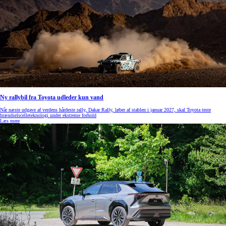
Ny rallybil fra Toyota udleder kun vand
Når næste udgave af verdens hårdeste rally, Dakar Rally, løber af stablen i januar 2027, skal Toyota teste
brændselscelleteknologi under ekstreme forhold
Læs mere