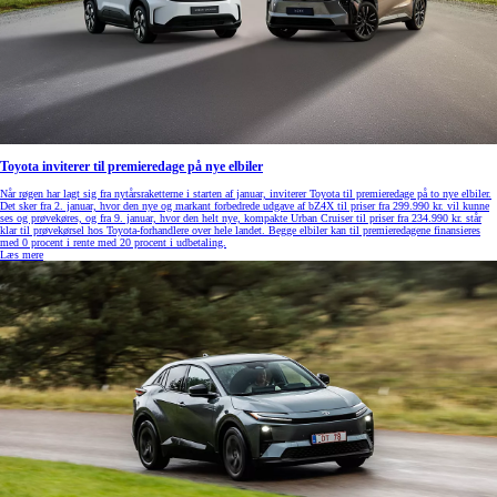
Toyota inviterer til premieredage på nye elbiler
Når røgen har lagt sig fra nytårsraketterne i starten af januar, inviterer Toyota til premieredage på to nye elbiler.
Det sker fra 2. januar, hvor den nye og markant forbedrede udgave af bZ4X til priser fra 299.990 kr. vil kunne
ses og prøvekøres, og fra 9. januar, hvor den helt nye, kompakte Urban Cruiser til priser fra 234.990 kr. står
klar til prøvekørsel hos Toyota-forhandlere over hele landet. Begge elbiler kan til premieredagene finansieres
med 0 procent i rente med 20 procent i udbetaling.
Læs mere