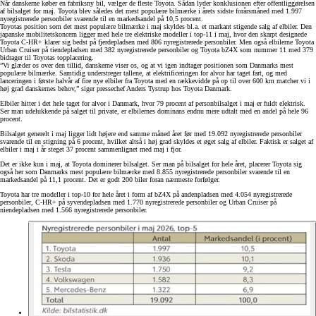
Når danskerne køber en fabriksny bil, vælger de fleste Toyota. Sådan lyder konklusionen efter offentliggørelsen
af bilsalget for maj. Toyota blev således det mest populære bilmærke i årets sidste forårsmåned med 1.997
nyregistrerede personbiler svarende til en markedsandel på 10,5 procent.
Toyotas position som det mest populære bilmærke i maj skyldes bl.a. et markant stigende salg af elbiler. Den
japanske mobilitetskoncern ligger med hele tre elektriske modeller i top-11 i maj, hvor den skarpt designede
Toyota C-HR+ klarer sig bedst på fjerdepladsen med 806 nyregistrerede personbiler. Men også elbilerne Toyota
Urban Cruiser på tiendepladsen med 382 nyregistrerede personbiler og Toyota bZ4X som nummer 11 med 379
bidrager til Toyotas topplacering.
”Vi glæder os over den tillid, danskerne viser os, og at vi igen indtager positionen som Danmarks mest
populære bilmærke. Samtidig understreger tallene, at elektrificeringen for alvor har taget fart, og med
lanceringen i første halvår af fire nye elbiler fra Toyota med en rækkevidde på op til over 600 km matcher vi i
høj grad danskernes behov,” siger pressechef Anders Tystrup hos Toyota Danmark.
Elbiler hitter i det hele taget for alvor i Danmark, hvor 79 procent af personbilsalget i maj er fuldt elektrisk.
Ser man udelukkende på salget til private, er elbilernes dominans endnu mere udtalt med en andel på hele 96
procent.
Bilsalget generelt i maj ligger lidt højere end samme måned året før med 19.092 nyregistrerede personbiler
svarende til en stigning på 6 procent, hvilket altså i høj grad skyldes et øget salg af elbiler. Faktisk er salget af
elbiler i maj i år steget 37 procent sammenlignet med maj i fjor.
Det er ikke kun i maj, at Toyota dominerer bilsalget. Ser man på bilsalget for hele året, placerer Toyota sig
også her som Danmarks mest populære bilmærke med 8.855 nyregistrerede personbiler svarende til en
markedsandel på 11,1 procent. Det er godt 200 biler foran nærmeste forfølger.
Toyota har tre modeller i top-10 for hele året i form af bZ4X på andenpladsen med 4.054 nyregistrerede
personbiler, C-HR+ på syvendepladsen med 1.770 nyregistrerede personbiler og Urban Cruiser på
niendepladsen med 1.566 nyregistrerede personbiler.