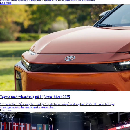
Læs mere
Toyota med rekordsalg på 11,3 mio. biler i 2025
11,3 mio. biler. Så mange biler solgte Toyota-koncernen på verdensplan i 2025. Det viser helt nye
offentliggjorte tal fra den japanske virksomhed
Læs mere