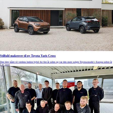
Stilfuld makeover til ny Toyota Yaris Cross
Den blev kåret til verdens bedste bybil for fire år siden og var den mest solgte Toyota-model i Europa sidste år
Læs mere