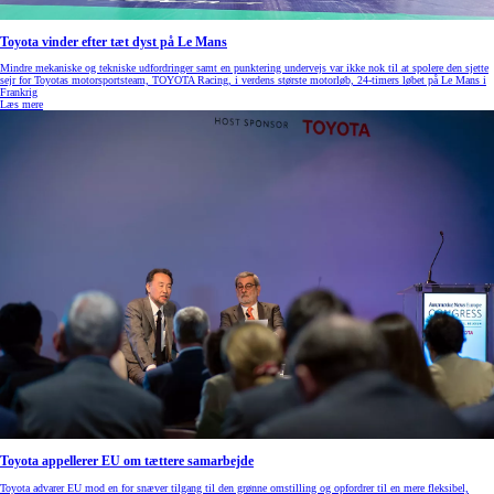
Toyota vinder efter tæt dyst på Le Mans
Mindre mekaniske og tekniske udfordringer samt en punktering undervejs var ikke nok til at spolere den sjette
sejr for Toyotas motorsportsteam, TOYOTA Racing, i verdens største motorløb, 24-timers løbet på Le Mans i
Frankrig
Læs mere
Toyota appellerer EU om tættere samarbejde
Toyota advarer EU mod en for snæver tilgang til den grønne omstilling og opfordrer til en mere fleksibel,