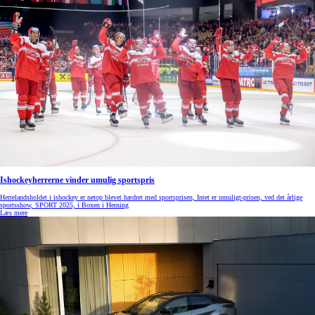
Ishockeyherrerne vinder umulig sportspris
Herrelandsholdet i ishockey er netop blevet hædret med sportsprisen, Intet er umuligt-prisen, ved det årlige
sportsshow, SPORT 2025, i Boxen i Herning
Læs mere