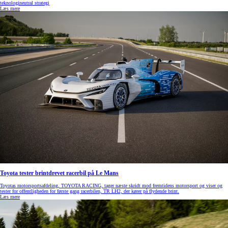
teknologineutral strategi
Læs mere
Toyota tester brintdrevet racerbil på Le Mans
Toyotas motorsportsafdeling, TOYOTA RACING, tager næste skridt mod fremtidens motorsport og viser og
tester for offentligheden for første gang racerbilen, TR LH2, der kører på flydende brint.
Læs mere