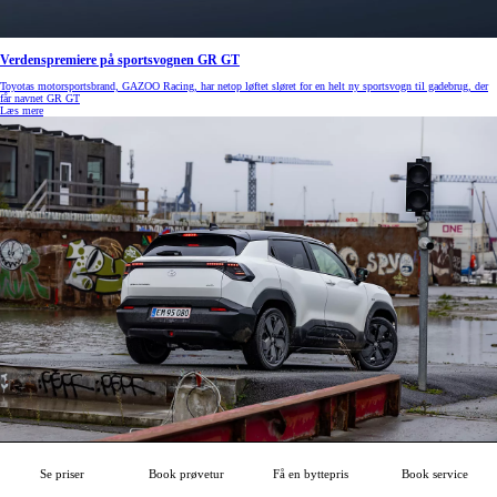
Verdenspremiere på sportsvognen GR GT
Toyotas motorsportsbrand, GAZOO Racing, har netop løftet sløret for en helt ny sportsvogn til gadebrug, der
får navnet GR GT
Læs mere
Elbilen Toyota Urban Cruiser i finalen til Årets Bil i Norge
Se priser
Book prøvetur
Få en byttepris
Book service