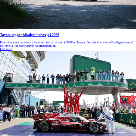
Toyota topper bilsalget halvvejs i 2026
Danmarks mest populære bilmærke i første halvdel af 2026 er Toyota. Det står klart efter offentliggørelsen af
helt nye tal for første halvår fra bilstatistik.dk.
Læs mere