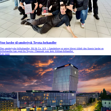
Stor hæder til sønderjysk Toyota-forhandler
Den sønderjyske bilforhandler, Bil & Co. A/S, i Sønderborg er netop blevet tildelt den fineste hæder en
bilforhandler kan opnå fra Toyota i Danmark som årets Ichiban-forhandler.
Læs mere