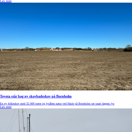
Læs mere
Toyota står bag ny skovbadeskov på Bornholm
En ny folkeskov med 32.000 træer og lysåben natur ved Hasle på Bornholm ser snart dagens lys
Læs mere