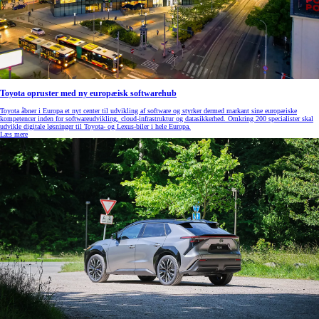
Toyota opruster med ny europæisk softwarehub
Toyota åbner i Europa et nyt center til udvikling af software og styrker dermed markant sine europæiske
kompetencer inden for softwareudvikling, cloud‑infrastruktur og datasikkerhed. Omkring 200 specialister skal
udvikle digitale løsninger til Toyota- og Lexus‑biler i hele Europa.
Læs mere