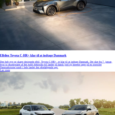
Elbilen Toyota C-HR+ klar til at indtage Danmark
Den helt nye og skarpt designede elbil, Toyota C-HR+, er klar til at indtage Danmark. Det sker fra 7. januar,
hvor to eksemplarer af den fuldt elektriske bil lander på dansk jord og herefter tager på en storstilet
Danmarksturné rundt i hele landet den efterfølgende uge.
Læs mere