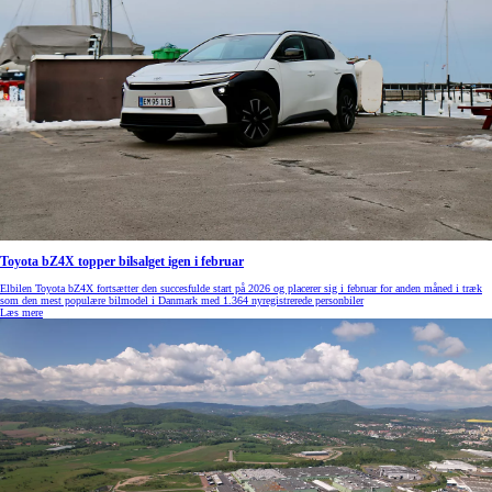
Toyota bZ4X topper bilsalget igen i februar
Elbilen Toyota bZ4X fortsætter den succesfulde start på 2026 og placerer sig i februar for anden måned i træk
som den mest populære bilmodel i Danmark med 1.364 nyregistrerede personbiler
Læs mere