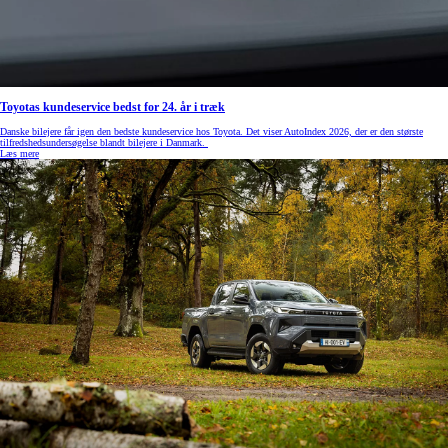
Toyotas kundeservice bedst for 24. år i træk
Danske bilejere får igen den bedste kundeservice hos Toyota. Det viser AutoIndex 2026, der er den største
tilfredshedsundersøgelse blandt bilejere i Danmark.
Læs mere