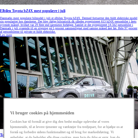
Elbilen Toyota bZ4X mest populære i juli
Danmarks mest populære bilmodel i juli er elbilen Toyota bZ4X. Dermed fortsætter den fuldt elektriske model
sin popularitet hos danskerne. Der blev ifølge bilstatistik.dk således nyregistreret 613 bZ4X personbiler i årets
syvende måned, hvilket var 29 flere end nærmeste forfølger. Samlet er der nyregistreret 14.562 personbiler i
Danmark i juli svarende til en stigning på 5 procent sammenlignet med samme måned året før. Hele 97 procent
af personbilerne til private er fuldt elektriske.
Læs mere
Vi bruger cookies på hjemmesiden
Cookies har til formål at give dig den bedst mulige oplevelse af vores
hjemmeside, til at levere tjenester og værktøjer fra tredjepart, for at hjælpe os at
forstå og forbedre sidens funktionalitet og til brug for markedsføring. Vi
Toyota og Uber indgår samarbejde om elbiler
anbefaler, at du beholder alle disse cookies, men hvis du ikke er enig, kan du