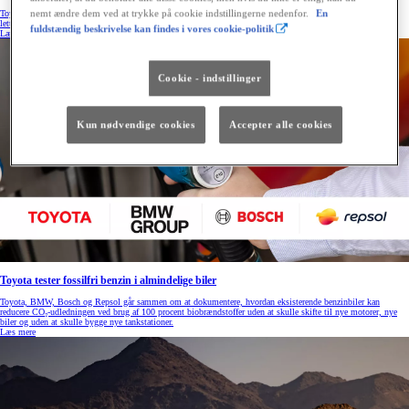
nemt ændre dem ved at trykke på cookie indstillingerne nedenfor.
En
Toyota og Uber indgår nu et nyt samarbejde i Europa, herunder også i Danmark, med det formål at gøre det
lettere for chauffører og flådepartnere at få adgang til elektrificerede biler.
fuldstændig beskrivelse kan findes i vores cookie-politik
Læs mere
Cookie - indstillinger
Kun nødvendige cookies
Accepter alle cookies
Toyota tester fossilfri benzin i almindelige biler
Toyota, BMW, Bosch og Repsol går sammen om at dokumentere, hvordan eksisterende benzinbiler kan
reducere CO₂-udledningen ved brug af 100 procent biobrændstoffer uden at skulle skifte til nye motorer, nye
biler og uden at skulle bygge nye tankstationer.
Læs mere