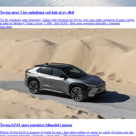
Toyota giver 3 års opladning ved køb af ny elbil
Tre års opladning uden beregning. Sådan lyder fristelsen fra Toyota, hvis man inden udgangen af marts vælger
at købe en fabriksny Urban Cruiser, C-HR+ eller bZ4X - årets mest populære bilmodel i Danmark
Læs mere
Toyota bZ4X mest populære bilmodel i januar
Elbilen Toyota bZ4X er kommet flyvende fra start i årets første måned og sætter sig solidt på tronen som den
mest populære bilmodel i Danmark i januar med 1.348 nyregistrerede personbiler