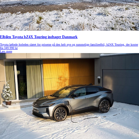
Elbilen Toyota bZ4X Touring indtager Danmark
Toyota løftede forleden sløret for priserne på den helt nye og rummelige familieelbil, bZ4X Touring, der koster
fra 349.990 kr
Læs mere