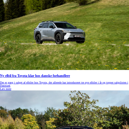
Ny elbil fra Toyota klar hos danske forhandlere
Der er gang i salget af elbiler hos Toyota, der allerede har introduceret tre nye elbiler i år og topper salgslisten i
Danmark
Læs mere