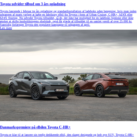
Toyota udvider tilbud om 3 års opladning
Toyota lancerede i februar tre års opladning og standardinstallation af ladeboks uden beregning, hvis man inden
udgangen af marts vælger at købe en fabriksny elbil fra Toyota i form af Urban Cruiser, C-HR+, bZ4X eller
bZ4X Touring. Nu udvider Toyota tilbuddet, så de, der ikke har mulighed for en ladeboks hjemme eller ikke
ønsker at skifte husholdningens elselskab, også får glæde af tilbuddet til en samlet værdi af over 25.000 kr.
Samtidig forlænger Toyota den populære kampagne til udgangen af april.
Læs mere
Danmarkspremiere på elbilen Toyota C-HR+
Toyota er klar til at lancere sin tredje dedikerede elbil, den skarpt designede og helt nye SUV, Toyota C-HR+