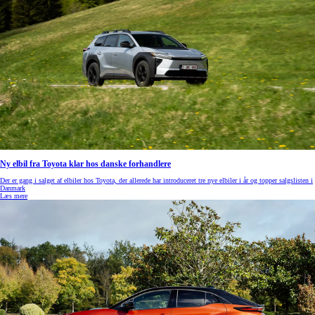
Ny elbil fra Toyota klar hos danske forhandlere
Der er gang i salget af elbiler hos Toyota, der allerede har introduceret tre nye elbiler i år og topper salgslisten i
Danmark
Læs mere