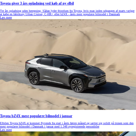
Toyota giver 3 års opladning ved køb af ny elbil
Tre års opladning uden beregning. Sådan lyder fristelsen fra Toyota, hvis man inden udgangen af marts vælger
at købe en fabriksny Urban Cruiser, C-HR+ eller bZ4X - årets mest populære bilmodel i Danmark
Læs mere
Toyota bZ4X mest populære bilmodel i januar
Elbilen Toyota bZ4X er kommet flyvende fra start i årets første måned og sætter sig solidt på tronen som den
mest populære bilmodel i Danmark i januar med 1.348 nyregistrerede personbiler
Læs mere