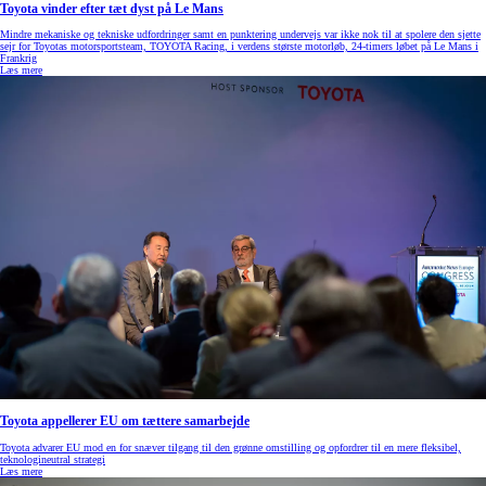
Toyota vinder efter tæt dyst på Le Mans
Mindre mekaniske og tekniske udfordringer samt en punktering undervejs var ikke nok til at spolere den sjette
sejr for Toyotas motorsportsteam, TOYOTA Racing, i verdens største motorløb, 24-timers løbet på Le Mans i
Frankrig
Læs mere
Toyota appellerer EU om tættere samarbejde
Toyota advarer EU mod en for snæver tilgang til den grønne omstilling og opfordrer til en mere fleksibel,
teknologineutral strategi
Læs mere