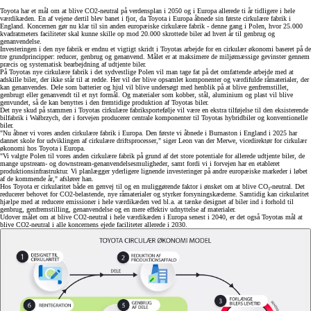
Toyota har et mål om at blive CO2-neutral på verdensplan i 2050 og i Europa allerede ti år tidligere i hele
værdikæden. En af vejene dertil blev banet i fjor, da Toyota i Europa åbnede sin første cirkulære fabrik i
England. Koncernen gør nu klar til sin anden europæiske cirkulære fabrik - denne gang i Polen, hvor 25.000
kvadratmeters faciliteter skal kunne skille op mod 20.000 skrottede biler ad hvert år til genbrug og
genanvendelse.
Investeringen i den nye fabrik er endnu et vigtigt skridt i Toyotas arbejde for en cirkulær økonomi baseret på de
tre grundprincipper: reducer, genbrug og genanvend. Målet er at maksimere de miljømæssige gevinster gennem
præcis og systematisk bearbejdning af udtjente biler.
På Toyotas nye cirkulære fabrik i det sydvestlige Polen vil man tage fat på det omfattende arbejde med at
adskille biler, der ikke står til at redde. Her vil der blive opsamlet komponenter og værdifulde råmaterialer, der
kan genanvendes. Dele som batterier og hjul vil blive undersøgt med henblik på at blive genfremstillet,
genbrugt eller genanvendt til et nyt formål. Og materialer som kobber, stål, aluminium og plast vil blive
genvundet, så de kan benyttes i den fremtidige produktion af Toyotas biler.
Det nye skud på stammen i Toyotas cirkulære fabriksportefølje vil være en ekstra tilføjelse til den eksisterende
bilfabrik i Wałbrzych, der i forvejen producerer centrale komponenter til Toyotas hybridbiler og konventionelle
biler.
"Nu åbner vi vores anden cirkulære fabrik i Europa. Den første vi åbnede i Burnaston i England i 2025 har
dannet skole for udviklingen af cirkulære driftsprocesser," siger Leon van der Merwe, vicedirektør for cirkulær
økonomi hos Toyota i Europa.
"Vi valgte Polen til vores anden cirkulære fabrik på grund af det store potentiale for allerede udtjente biler, de
mange upstream- og downstream-genanvendelsesmuligheder, samt fordi vi i forvejen har en etableret
produktionsinfrastruktur. Vi planlægger yderligere lignende investeringer på andre europæiske markeder i løbet
af de kommende år," afslører han.
Hos Toyota er cirkularitet både en genvej til og en muliggørende faktor i ønsket om at blive CO₂-neutral. Det
reducerer behovet for CO2-belastende, nye råmaterialer og styrker forsyningskæderne. Samtidig kan cirkularitet
hjælpe med at reducere emissioner i hele værdikæden ved bl.a. at tænke designet af biler ind i forhold til
genbrug, genfremstilling, genanvendelse og en mere effektiv udnyttelse af materialer.
Udover målet om at blive CO2-neutral i hele værdikæden i Europa senest i 2040, er det også Toyotas mål at
blive CO2-neutral i alle koncernens ejede faciliteter allerede i 2030.