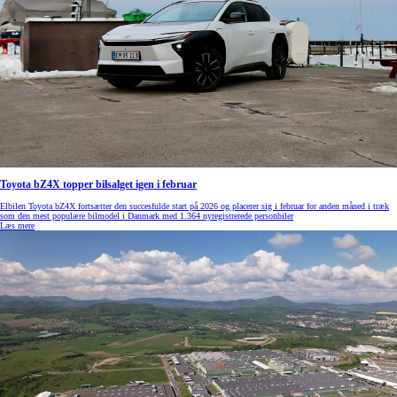
Toyota bZ4X topper bilsalget igen i februar
Elbilen Toyota bZ4X fortsætter den succesfulde start på 2026 og placerer sig i februar for anden måned i træk
som den mest populære bilmodel i Danmark med 1.364 nyregistrerede personbiler
Læs mere