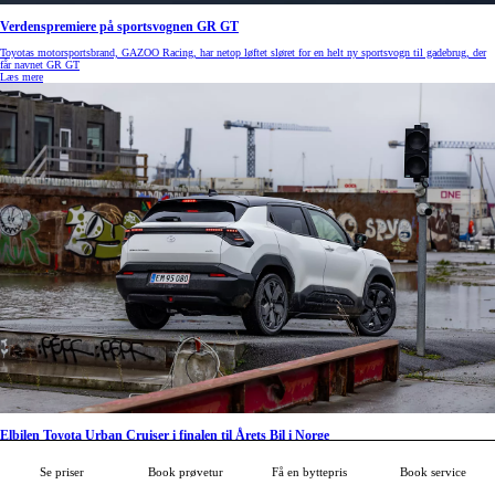
Verdenspremiere på sportsvognen GR GT
Toyotas motorsportsbrand, GAZOO Racing, har netop løftet sløret for en helt ny sportsvogn til gadebrug, der
får navnet GR GT
Læs mere
Elbilen Toyota Urban Cruiser i finalen til Årets Bil i Norge
Toyotas helt nye, fuldt elektriske SUV, Urban Cruiser, er netop stemt i finalen til Årets Bil i Norge 2026.
Se priser
Book prøvetur
Få en byttepris
Book service
Læs mere