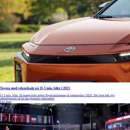
Toyota med rekordsalg på 11,3 mio. biler i 2025
11,3 mio. biler. Så mange biler solgte Toyota-koncernen på verdensplan i 2025. Det viser helt nye
offentliggjorte tal fra den japanske virksomhed
Læs mere