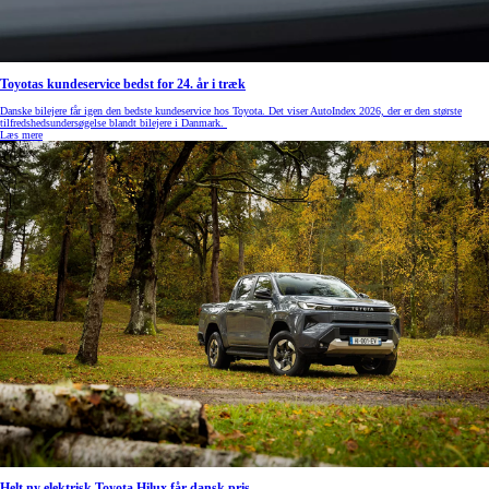
Toyotas kundeservice bedst for 24. år i træk
Danske bilejere får igen den bedste kundeservice hos Toyota. Det viser AutoIndex 2026, der er den største
tilfredshedsundersøgelse blandt bilejere i Danmark.
Læs mere
Helt ny elektrisk Toyota Hilux får dansk pris