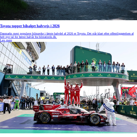
Toyota topper bilsalget halvvejs i 2026
Danmarks mest populære bilmærke i første halvdel af 2026 er Toyota. Det står klart efter offentliggørelsen af
helt nye tal for første halvår fra bilstatistik.dk.
Læs mere