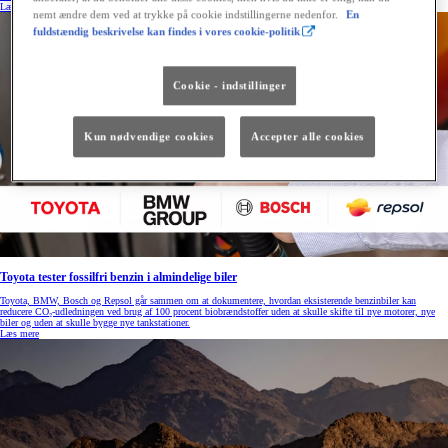
Læs mere
nemt ændre dem ved at trykke på cookie indstillingerne nedenfor.
En
fuldstændig beskrivelse kan findes i vores cookie-politik
Cookie - indstillinger
Kun nødvendige cookies
Accepter alle cookies
Toyota tester fossilfri benzin i almindelige biler
Toyota, BMW, Bosch og Repsol går sammen om at dokumentere, hvordan eksisterende benzinbiler kan
reducere CO₂-udledningen ved brug af 100 procent biobrændstoffer uden at skulle skifte til nye motorer, nye
biler og uden at skulle bygge nye tankstationer.
Læs mere