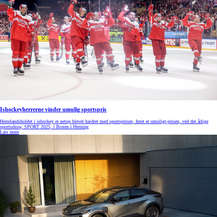
Ishockeyherrerne vinder umulig sportspris
Herrelandsholdet i ishockey er netop blevet hædret med sportsprisen, Intet er umuligt-prisen, ved det årlige
sportsshow, SPORT 2025, i Boxen i Herning
Læs mere