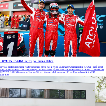
TOYOTA RACING sejrer på Imola i Italien
Toyotas motorsportsteam vinder sæsonens første race i World Endurance Championship (WEC) - også kendt
som Le Mans-serien. Det skete søndag i 6-timers løbet på den ikoniske Imola-racerbane i Italien. Dermed kan
TOYOTA RACING notere sig for sin 50. sejr i teamets løb nummer 100 med hybridracerbil i WEC.
Læs mere