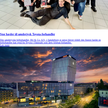
Stor hæder til sønderjysk Toyota-forhandler
Den sønderjyske bilforhandler, Bil & Co. A/S, i Sønderborg er netop blevet tildelt den fineste hæder en
bilforhandler kan opnå fra Toyota i Danmark som årets Ichiban-forhandler.
Læs mere