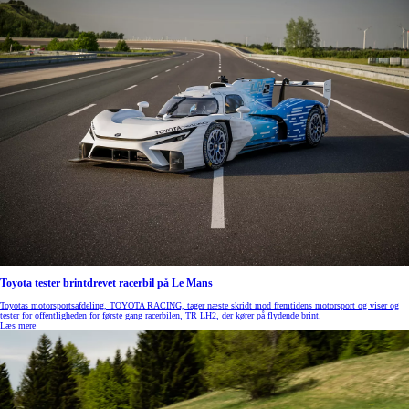
Toyota tester brintdrevet racerbil på Le Mans
Toyotas motorsportsafdeling, TOYOTA RACING, tager næste skridt mod fremtidens motorsport og viser og
tester for offentligheden for første gang racerbilen, TR LH2, der kører på flydende brint.
Læs mere