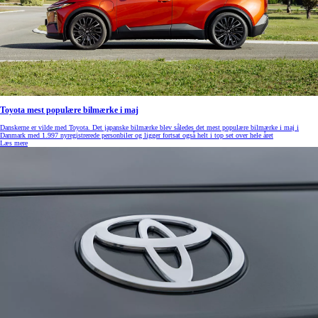
Toyota mest populære bilmærke i maj
Danskerne er vilde med Toyota. Det japanske bilmærke blev således det mest populære bilmærke i maj i
Danmark med 1.997 nyregistrerede personbiler og ligger fortsat også helt i top set over hele året
Læs mere