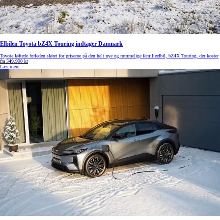
Elbilen Toyota bZ4X Touring indtager Danmark
Toyota løftede forleden sløret for priserne på den helt nye og rummelige familieelbil, bZ4X Touring, der koster
fra 349.990 kr
Læs mere