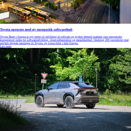
Toyota opruster med ny europæisk softwarehub
Toyota åbner i Europa et nyt center til udvikling af software og styrker dermed markant sine europæiske
kompetencer inden for softwareudvikling, cloud‑infrastruktur og datasikkerhed. Omkring 200 specialister skal
udvikle digitale løsninger til Toyota- og Lexus‑biler i hele Europa.
Læs mere