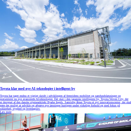
Toyota klar med nye AI-teknologier i intelligent by
Toyota har taget endnu et vigtigt skridt i udviklingen af fremtidens mobilitet og samfundsløsninger og
præsenterer nu nye avancerede AI-teknologier. Det sker i den japanske intelligente by, Toyota Woven City, der
er designet af den danske stjernearkitekt Bjarke Ingels. Samtidig åbner Toyota et nyt innovationscenter, der skal
gøre det muligt at udvikle og afprøve nye løsninger hurtigere under virkelige forhold og med fokus på
sikkerhed, tryghed og hverdagsliv.
Læs mere