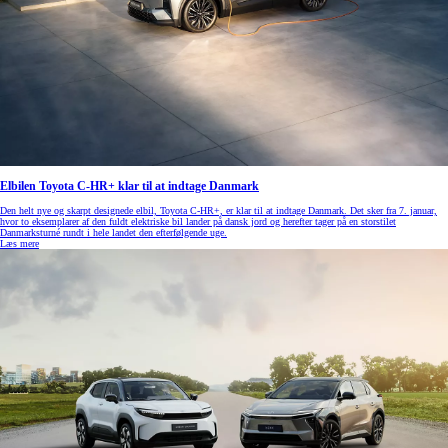
Elbilen Toyota C-HR+ klar til at indtage Danmark
Den helt nye og skarpt designede elbil, Toyota C-HR+, er klar til at indtage Danmark. Det sker fra 7. januar,
hvor to eksemplarer af den fuldt elektriske bil lander på dansk jord og herefter tager på en storstilet
Danmarksturné rundt i hele landet den efterfølgende uge.
Læs mere