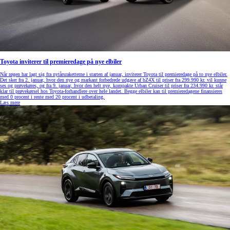
Toyota inviterer til premieredage på nye elbiler
Når røgen har lagt sig fra nytårsraketterne i starten af januar, inviterer Toyota til premieredage på to nye elbiler.
Det sker fra 2. januar, hvor den nye og markant forbedrede udgave af bZ4X til priser fra 299.990 kr. vil kunne
ses og prøvekøres, og fra 9. januar, hvor den helt nye, kompakte Urban Cruiser til priser fra 234.990 kr. står
klar til prøvekørsel hos Toyota-forhandlere over hele landet. Begge elbiler kan til premieredagene finansieres
med 0 procent i rente med 20 procent i udbetaling.
Læs mere