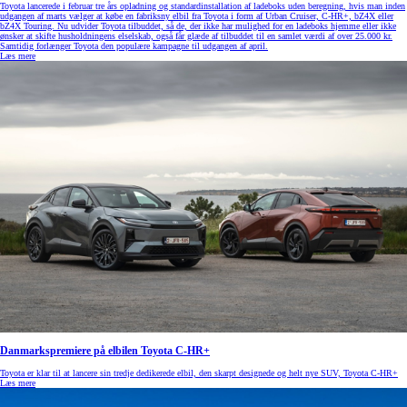
Toyota lancerede i februar tre års opladning og standardinstallation af ladeboks uden beregning, hvis man inden
udgangen af marts vælger at købe en fabriksny elbil fra Toyota i form af Urban Cruiser, C-HR+, bZ4X eller
bZ4X Touring. Nu udvider Toyota tilbuddet, så de, der ikke har mulighed for en ladeboks hjemme eller ikke
ønsker at skifte husholdningens elselskab, også får glæde af tilbuddet til en samlet værdi af over 25.000 kr.
Samtidig forlænger Toyota den populære kampagne til udgangen af april.
Læs mere
Danmarkspremiere på elbilen Toyota C-HR+
Toyota er klar til at lancere sin tredje dedikerede elbil, den skarpt designede og helt nye SUV, Toyota C-HR+
Læs mere