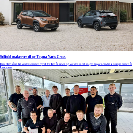
Stilfuld makeover til ny Toyota Yaris Cross
Den blev kåret til verdens bedste bybil for fire år siden og var den mest solgte Toyota-model i Europa sidste år
Læs mere