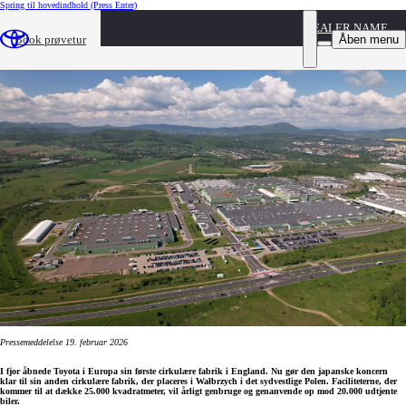
Spring til hovedindhold
(Press Enter)
DEALER NAME
Toyota investerer i ny cirkulær fabrik i Polen
Åben menu
Book prøvetur
Pressemeddelelse 19. februar 2026
I fjor åbnede Toyota i Europa sin første cirkulære fabrik i England. Nu gør den japanske koncern
klar til sin anden cirkulære fabrik, der placeres i Wałbrzych i det sydvestlige Polen. Faciliteterne, der
kommer til at dække 25.000 kvadratmeter, vil årligt genbruge og genanvende op mod 20.000 udtjente
biler.