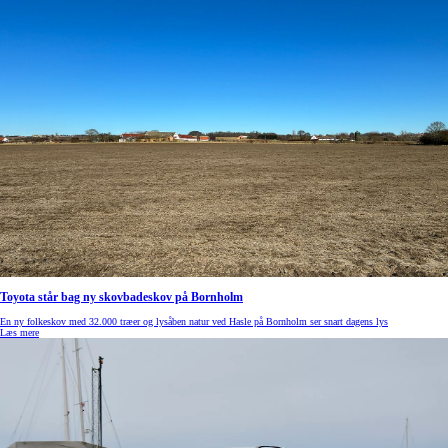
Toyota står bag ny skovbadeskov på Bornholm
En ny folkeskov med 32.000 træer og lysåben natur ved Hasle på Bornholm ser snart dagens lys
Læs mere