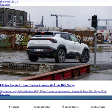
får navnet GR GT
Læs mere
Elbilen Toyota Urban Cruiser i finalen til Årets Bil i Norge
Toyotas helt nye, fuldt elektriske SUV, Urban Cruiser, er netop stemt i finalen til Årets Bil i Norge 2026.
Læs mere
Se priser
Book prøvetur
Få en byttepris
Book service