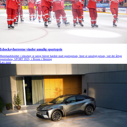
Ishockeyherrerne vinder umulig sportspris
Herrelandsholdet i ishockey er netop blevet hædret med sportsprisen, Intet er umuligt-prisen, ved det årlige
sportsshow, SPORT 2025, i Boxen i Herning
Læs mere