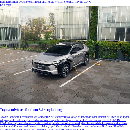
Danmarks mest populære bilmodel efter første kvartal er elbilen Toyota bZ4X
Læs mere
Toyota udvider tilbud om 3 års opladning
Toyota lancerede i februar tre års opladning og standardinstallation af ladeboks uden beregning, hvis man inden
udgangen af marts vælger at købe en fabriksny elbil fra Toyota i form af Urban Cruiser, C-HR+, bZ4X eller
bZ4X Touring. Nu udvider Toyota tilbuddet, så de, der ikke har mulighed for en ladeboks hjemme eller ikke
ønsker at skifte husholdningens elselskab, også får glæde af tilbuddet til en samlet værdi af over 25.000 kr.
Samtidig forlænger Toyota den populære kampagne til udgangen af april.