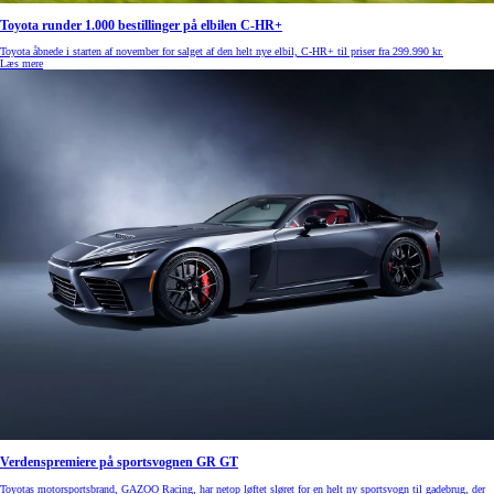
Toyota runder 1.000 bestillinger på elbilen C-HR+
Toyota åbnede i starten af november for salget af den helt nye elbil, C-HR+ til priser fra 299.990 kr.
Læs mere
Verdenspremiere på sportsvognen GR GT
Toyotas motorsportsbrand, GAZOO Racing, har netop løftet sløret for en helt ny sportsvogn til gadebrug, der