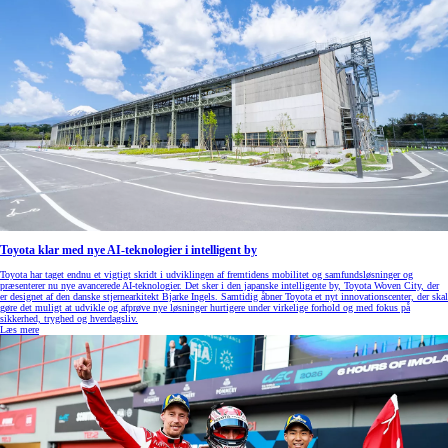
Toyota klar med nye AI-teknologier i intelligent by
Toyota har taget endnu et vigtigt skridt i udviklingen af fremtidens mobilitet og samfundsløsninger og
præsenterer nu nye avancerede AI-teknologier. Det sker i den japanske intelligente by, Toyota Woven City, der
er designet af den danske stjernearkitekt Bjarke Ingels. Samtidig åbner Toyota et nyt innovationscenter, der skal
gøre det muligt at udvikle og afprøve nye løsninger hurtigere under virkelige forhold og med fokus på
sikkerhed, tryghed og hverdagsliv.
Læs mere