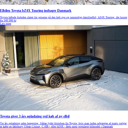
Elbilen Toyota bZ4X Touring indtager Danmark
Toyota løftede forleden sløret for priserne på den helt nye og rummelige familieelbil, bZ4X Touring, der koster
fra 349.990 kr
Læs mere
Toyota giver 3 års opladning ved køb af ny elbil
Tre års opladning uden beregning. Sådan lyder fristelsen fra Toyota, hvis man inden udgangen af marts vælger
at købe en fabriksny Urban Cruiser, C-HR+ eller bZ4X - årets mest populære bilmodel i Danmark