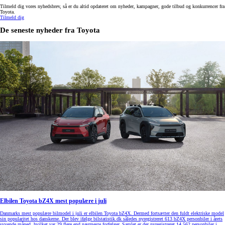
Tilmeld dig vores nyhedsbrev, så er du altid opdateret om nyheder, kampagner, gode tilbud og konkurrencer fra
Toyota.
Tilmeld dig
De seneste nyheder fra Toyota
Elbilen Toyota bZ4X mest populære i juli
Danmarks mest populære bilmodel i juli er elbilen Toyota bZ4X. Dermed fortsætter den fuldt elektriske model
sin popularitet hos danskerne. Der blev ifølge bilstatistik.dk således nyregistreret 613 bZ4X personbiler i årets
syvende måned, hvilket var 29 flere end nærmeste forfølger. Samlet er der nyregistreret 14.562 personbiler i