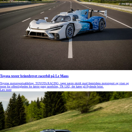
Toyota tester brintdrevet racerbil på Le Mans
Toyotas motorsportsafdeling, TOYOTA RACING, tager næste skridt mod fremtidens motorsport og viser og
tester for offentligheden for første gang racerbilen, TR LH2, der kører på flydende brint.
Læs mere