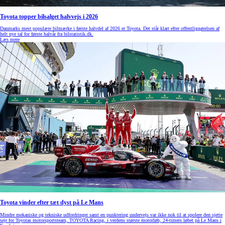
Toyota topper bilsalget halvvejs i 2026
Danmarks mest populære bilmærke i første halvdel af 2026 er Toyota. Det står klart efter offentliggørelsen af
helt nye tal for første halvår fra bilstatistik.dk.
Læs mere
Toyota vinder efter tæt dyst på Le Mans
Mindre mekaniske og tekniske udfordringer samt en punktering undervejs var ikke nok til at spolere den sjette
sejr for Toyotas motorsportsteam, TOYOTA Racing, i verdens største motorløb, 24-timers løbet på Le Mans i