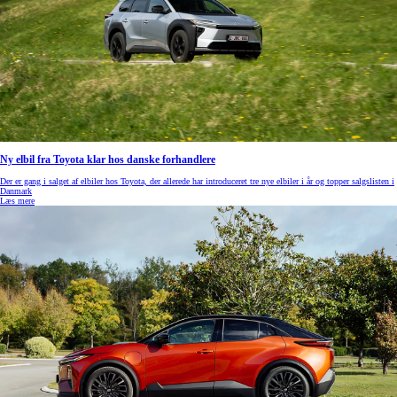
Ny elbil fra Toyota klar hos danske forhandlere
Der er gang i salget af elbiler hos Toyota, der allerede har introduceret tre nye elbiler i år og topper salgslisten i
Danmark
Læs mere