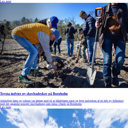
Læs mere
Toyota indvier ny skovbadeskov på Bornholm
Adskillige børn og voksne var lørdag med til at håndplante træer og fejre indvielsen af en helt ny folkeskov
med det japanske koncept skovbadning som tema i Hasle på Bornholm
Læs mere