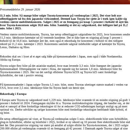
Pressemeddelelse 29. januar 2026
11,3 mio. biler. Så mange biler solgte Toyota-koncernen på verdensplan i 2025. Det viser helt nye
offentliggjorte tal fra den japanske virksomhed. Dermed kan Toyota for sjette år i træk igen kalde sig
verdens største mobilitetskoncern. Salget i 2025 er en fremgang på knap 5 procent i forhold til året før,
hvor Toyota-koncernen solgte 10,8 mio. biler. Samtidig er det ny salgsrekord, der tidligere lød på 11,2
mio. biler i 2023.
Verdens største mobilitetskoncern, Toyota, har netop offentliggjort salgstallene for 2025, hvor koncernen sendte
11,3 mio. fabriksnye køretøjer ud til ventende kunderne. Det er ikke bare en stigning på knap 5 procent i
forhold til de 10,8 mio. køretøjer året før, men også et rekordsalg for koncernen i forhold til den tidligere
rekord på 11,2 mio. køretøjer i 2023. Koncernens samlede salgstal indeholder salget af køretøjer fra Toyota,
Lexus, Daihatsu og Hino.
Rekorden skal ses i lyset af et øget salg både på hjemmemarkedet i Japan, men også i både Nordamerika.
Afrika og Europa.
Toyota solgte flest biler på det asiatiske marked, hvor man leverede 3,3 mio. biler fraregnet det japanske
hjemmemarked. Efterspørgslen var størst i Kina, der tegnede sig for næsten 1,8 mio. fabriksnye biler fra
Toyota-koncernen i 2025. Her var det særligt elbilerne Toyota bZ3X og Toyota bZ5 samt forskellige
hybridbiler, der trak i positiv retning.
På hjemmemarkedet i Japan solgte Toyota 1,5 mio. biler, mens Toyotas ubetinget største marked i verden var
USA, hvor over 2,5 mio. fabriksnye biler fra Toyota fandt sin første ejer.
Rekordsalg i Europa
I Europa satte Toyota ny salgsrekord med 1,229 mio. fabriksnye biler svarende til en mindre stigning på godt 1
procent i forhold til 2024. Fremgangen skyldes bl.a. Toyotas multiteknologiske tilgang, der handler om, at der
skal et samspil af flere forskellige teknologier til for at reducere CO2-udledningen hurtigst muligt og på mest
optimal vis. Derfor udvikler og sælger koncernen biler med forskellige teknologier heriblandt både hybrid, el
og brint.
De netop offentliggjorte tal viser, at Toyota på verdensplan solgte 5 mio. elektrificerede biler som hybridbiler,
plug-in hybridbiler, elbiler og brintbiler i 2025, hvilket er ny rekord og 10 procent flere elektrificerede biler end
året før. Den procentvise stigning var størst på antallet af solgte elbiler fra Toyota-koncernen, der i 2025 solgte
200.000 elbiler på verdensplan svarende til en fremgang på 42 procent. I Danmark øgede Toyota salget af sine