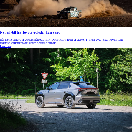
Ny rallybil fra Toyota udleder kun vand
Når næste udgave af verdens hårdeste rally, Dakar Rally, løber af stablen i januar 2027, skal Toyota teste
brændselscelleteknologi under ekstreme forhold
Læs mere