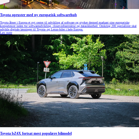
Toyota opruster med ny europæisk softwarehub
Toyota åbner i Europa et nyt center til udvikling af software og styrker dermed markant sine europæiske
kompetencer inden for softwareudvikling, cloud‑infrastruktur og datasikkerhed. Omkring 200 specialister skal
udvikle digitale løsninger til Toyota- og Lexus‑biler i hele Europa.
Læs mere
Toyota bZ4X fortsat mest populære bilmodel