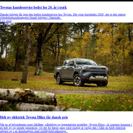
Toyotas kundeservice bedst for 24. år i træk
Danske bilejere får igen den bedste kundeservice hos Toyota. Det viser AutoIndex 2026, der er den største
tilfredshedsundersøgelse blandt bilejere i Danmark.
Læs mere
Helt ny elektrisk Toyota Hilux får dansk pris
Når en af bilverdenens mest hårdføre, pålidelige og legendariske modeller, Toyota Hilux, til sommer kommer i
en helt ny og niende generation, vil det for første gang være muligt at vælge den i både en fuldt elektrisk
udgave og i en dieseludgave med mildhybrid-teknologi.