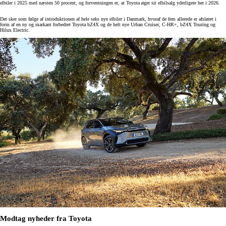
elbiler i 2025 med næsten 50 procent, og forventningen er, at Toyota øger sit elbilsalg yderligere her i 2026.
Det sker som følge af introduktionen af hele seks nye elbiler i Danmark, hvoraf de fem allerede er afsløret i
form af en ny og markant forbedret Toyota bZ4X og de helt nye Urban Cruiser, C-HR+, bZ4X Touring og
Hilux Electric.
Modtag nyheder fra Toyota