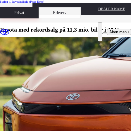
Spring til hovedindhold
(Press Enter)
DEALER NAME
Book prøvetur
Privat
Erhverv
Toyota med rekordsalg på 11,3 mio. biler i 2025
Åben menu