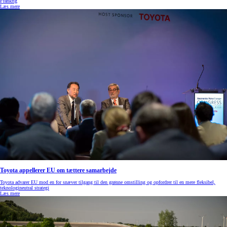
Frankrig
Læs mere
Toyota appellerer EU om tættere samarbejde
Toyota advarer EU mod en for snæver tilgang til den grønne omstilling og opfordrer til en mere fleksibel,
teknologineutral strategi
Læs mere