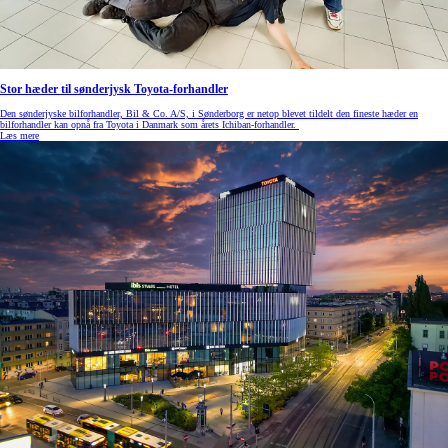
Stor hæder til sønderjysk Toyota-forhandler
Den sønderjyske bilforhandler, Bil & Co. A/S, i Sønderborg er netop blevet tildelt den fineste hæder en
bilforhandler kan opnå fra Toyota i Danmark som årets Ichiban-forhandler.
Læs mere