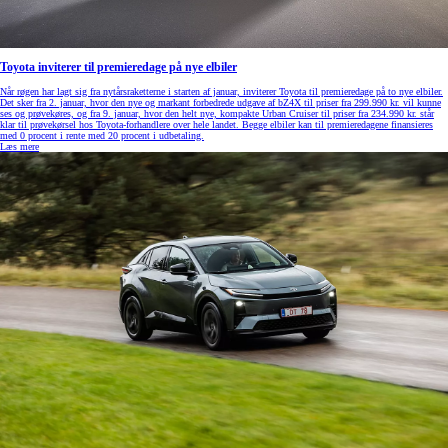
Toyota inviterer til premieredage på nye elbiler
Når røgen har lagt sig fra nytårsraketterne i starten af januar, inviterer Toyota til premieredage på to nye elbiler.
Det sker fra 2. januar, hvor den nye og markant forbedrede udgave af bZ4X til priser fra 299.990 kr. vil kunne
ses og prøvekøres, og fra 9. januar, hvor den helt nye, kompakte Urban Cruiser til priser fra 234.990 kr. står
klar til prøvekørsel hos Toyota-forhandlere over hele landet. Begge elbiler kan til premieredagene finansieres
med 0 procent i rente med 20 procent i udbetaling.
Læs mere