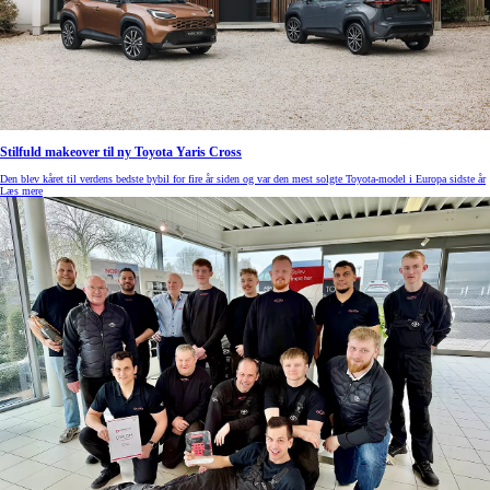
Stilfuld makeover til ny Toyota Yaris Cross
Den blev kåret til verdens bedste bybil for fire år siden og var den mest solgte Toyota-model i Europa sidste år
Læs mere