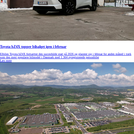
Toyota bZ4X topper bilsalget igen i februar
Elbilen Toyota bZ4X fortsætter den succesfulde start på 2026 og placerer sig i februar for anden måned i træk
som den mest populære bilmodel i Danmark med 1.364 nyregistrerede personbiler
Læs mere