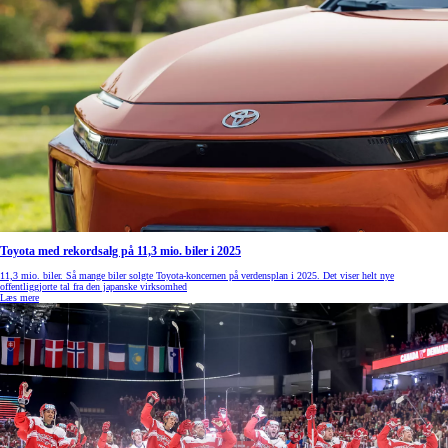
Toyota med rekordsalg på 11,3 mio. biler i 2025
11,3 mio. biler. Så mange biler solgte Toyota-koncernen på verdensplan i 2025. Det viser helt nye
offentliggjorte tal fra den japanske virksomhed
Læs mere