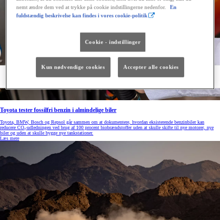
nemt ændre dem ved at trykke på cookie indstillingerne nedenfor.
En
fuldstændig beskrivelse kan findes i vores cookie-politik
Cookie - indstillinger
Kun nødvendige cookies
Accepter alle cookies
Toyota tester fossilfri benzin i almindelige biler
Toyota, BMW, Bosch og Repsol går sammen om at dokumentere, hvordan eksisterende benzinbiler kan
reducere CO₂-udledningen ved brug af 100 procent biobrændstoffer uden at skulle skifte til nye motorer, nye
biler og uden at skulle bygge nye tankstationer.
Læs mere