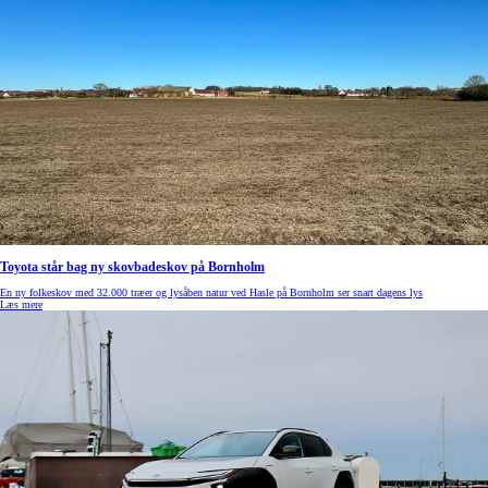
Toyota står bag ny skovbadeskov på Bornholm
En ny folkeskov med 32.000 træer og lysåben natur ved Hasle på Bornholm ser snart dagens lys
Læs mere