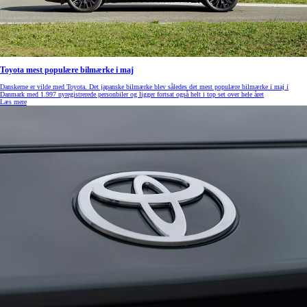
Toyota mest populære bilmærke i maj
Danskerne er vilde med Toyota. Det japanske bilmærke blev således det mest populære bilmærke i maj i
Danmark med 1.997 nyregistrerede personbiler og ligger fortsat også helt i top set over hele året
Læs mere