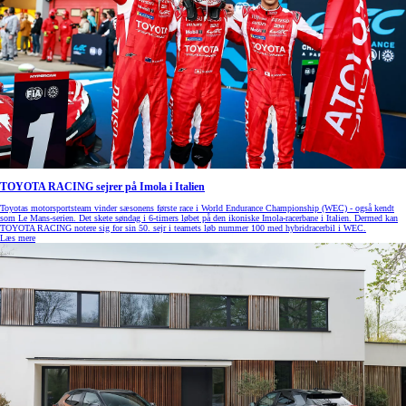
TOYOTA RACING sejrer på Imola i Italien
Toyotas motorsportsteam vinder sæsonens første race i World Endurance Championship (WEC) - også kendt
som Le Mans-serien. Det skete søndag i 6-timers løbet på den ikoniske Imola-racerbane i Italien. Dermed kan
TOYOTA RACING notere sig for sin 50. sejr i teamets løb nummer 100 med hybridracerbil i WEC.
Læs mere