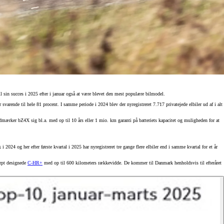
lbil sin succes i 2025 efter i januar også at være blevet den mest populære bilmodel.
 svarende til hele 81 procent. I samme periode i 2024 blev der nyregistreret 7.717 privatejede elbiler ud af i alt
 udmærker bZ4X sig bl.a. med op til 10 års eller 1 mio. km garanti på batteriets kapacitet og muligheden for at
i 2024 og her efter første kvartal i 2025 har nyregistreret tre gange flere elbiler end i samme kvartal for et år
arpt designede
C-HR+
med op til 600 kilometers rækkevidde. De kommer til Danmark henholdsvis til efteråret