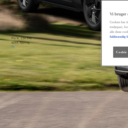
Vi bruger
Cookies har ti
tredjepart, fo
alle disse co
fuldstændig b
Fra kr. 234.990
bZ4X Touring
EL
Cookie -