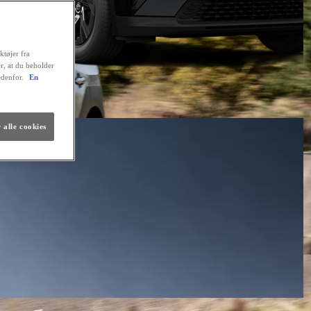
ktøjer fra
er, at du beholder
edenfor.
En
 alle cookies