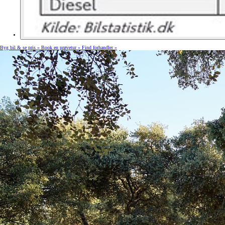
Byg bil & se pris »
Book en prøvetur »
Find forhandler »
Yaris
HYBRID