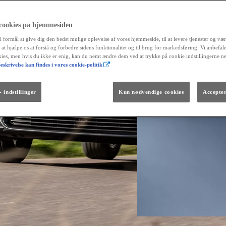
 cookies på hjemmesiden
l formål at give dig den bedst mulige oplevelse af vores hjemmeside, til at levere tjenester og vær
r at hjælpe os at forstå og forbedre sidens funktionalitet og til brug for markedsføring. Vi anbefal
okies, men hvis du ikke er enig, kan du nemt ændre dem ved at trykke på cookie indstillingerne n
eskrivelse kan findes i vores cookie-politik
Fra kr. 299.990
Den nye GR GT
The soul lives on.
 indstillinger
Kun nødvendige cookies
Accepter