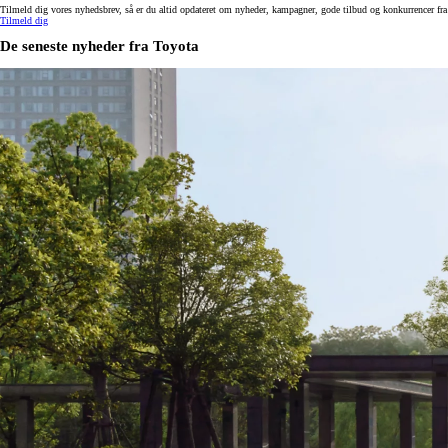
Tilmeld dig vores nyhedsbrev, så er du altid opdateret om nyheder, kampagner, gode tilbud og konkurrencer fra
Tilmeld dig
De seneste nyheder fra Toyota