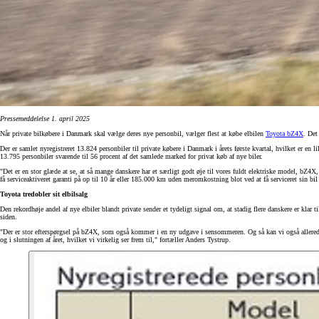
Pressemeddelelse 1. april 2025
Når private bilkøbere i Danmark skal vælge deres nye personbil, vælger flest at købe elbilen
Toyota bZ4X
. Det
Der er samlet nyregistreret 13.824 personbiler til private købere i Danmark i årets første kvartal, hvilket er en 
13.795 personbiler svarende til 56 procent af det samlede marked for privat køb af nye biler.
"Det er en stor glæde at se, at så mange danskere har et særligt godt øje til vores fuldt elektriske model, bZ4X
få serviceaktiveret garanti på op til 10 år eller 185.000 km uden meromkostning blot ved at få serviceret sin bi
Toyota tredobler sit elbilsalg
Den rekordhøje andel af nye elbiler blandt private sender et tydeligt signal om, at stadig flere danskere er klar ti
siden.
"Der er stor efterspørgsel på bZ4X, som også kommer i en ny udgave i sensommeren. Og så kan vi også allere
og i slutningen af året, hvilket vi virkelig ser frem til," fortæller Anders Tystrup.