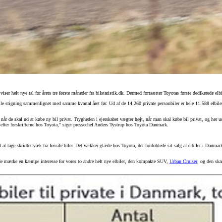
 viser helt nye tal for årets tre første måneder fra bilstatistik.dk. Dermed fortsætter Toyotas første dedikerede e
lille stigning sammenlignet med samme kvartal året før. Ud af de 14.260 private personbiler er hele 11.588 elbiler
, når de skal ud at købe ny bil privat. Trygheden i ejerskabet vægter højt, når man skal købe bil privat, og her
l efter forskrifterne hos Toyota," siger pressechef Anders Tystrup hos Toyota Danmark.
l at tage skridtet væk fra fossile biler. Det vækker glæde hos Toyota, der fordoblede sit salg af elbiler i Danmark 
de mærke en kæmpe interesse for vores to andre helt nye elbiler, den kompakte SUV,
Urban Cruiser
, og den sk