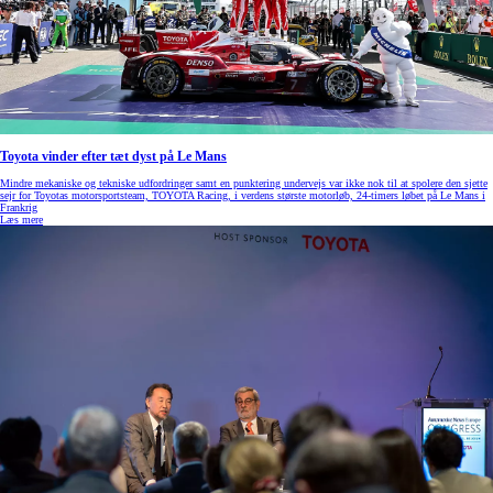
Toyota vinder efter tæt dyst på Le Mans
Mindre mekaniske og tekniske udfordringer samt en punktering undervejs var ikke nok til at spolere den sjette
sejr for Toyotas motorsportsteam, TOYOTA Racing, i verdens største motorløb, 24-timers løbet på Le Mans i
Frankrig
Læs mere