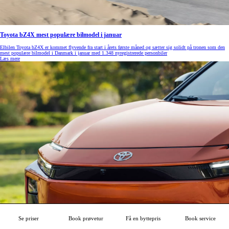
Toyota bZ4X mest populære bilmodel i januar
Elbilen Toyota bZ4X er kommet flyvende fra start i årets første måned og sætter sig solidt på tronen som den
mest populære bilmodel i Danmark i januar med 1.348 nyregistrerede personbiler
Læs mere
Se priser
Book prøvetur
Få en byttepris
Book service
Toyota med rekordsalg på 11,3 mio. biler i 2025