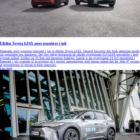
Elbilen Toyota bZ4X mest populære i juli
Danmarks mest populære bilmodel i juli er elbilen Toyota bZ4X. Dermed fortsætter den fuldt elektriske model
sin popularitet hos danskerne. Der blev ifølge bilstatistik.dk således nyregistreret 613 bZ4X personbiler i årets
syvende måned, hvilket var 29 flere end nærmeste forfølger. Samlet er der nyregistreret 14.562 personbiler i
Danmark i juli svarende til en stigning på 5 procent sammenlignet med samme måned året før. Hele 97 procent
af personbilerne til private er fuldt elektriske.
Læs mere