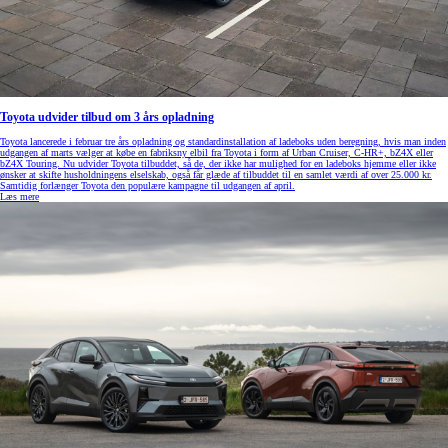
Toyota udvider tilbud om 3 års opladning
Toyota lancerede i februar tre års opladning og standardinstallation af ladeboks uden beregning, hvis man inden
udgangen af marts vælger at købe en fabriksny elbil fra Toyota i form af Urban Cruiser, C-HR+, bZ4X eller
bZ4X Touring. Nu udvider Toyota tilbuddet, så de, der ikke har mulighed for en ladeboks hjemme eller ikke
ønsker at skifte husholdningens elselskab, også får glæde af tilbuddet til en samlet værdi af over 25.000 kr.
Samtidig forlænger Toyota den populære kampagne til udgangen af april.
Læs mere