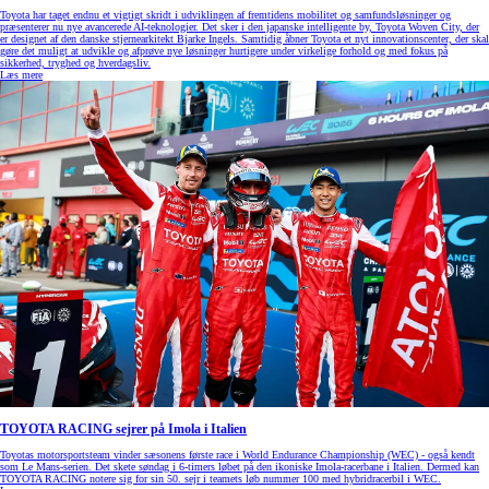
Toyota har taget endnu et vigtigt skridt i udviklingen af fremtidens mobilitet og samfundsløsninger og
præsenterer nu nye avancerede AI-teknologier. Det sker i den japanske intelligente by, Toyota Woven City, der
er designet af den danske stjernearkitekt Bjarke Ingels. Samtidig åbner Toyota et nyt innovationscenter, der skal
gøre det muligt at udvikle og afprøve nye løsninger hurtigere under virkelige forhold og med fokus på
sikkerhed, tryghed og hverdagsliv.
Læs mere
TOYOTA RACING sejrer på Imola i Italien
Toyotas motorsportsteam vinder sæsonens første race i World Endurance Championship (WEC) - også kendt
som Le Mans-serien. Det skete søndag i 6-timers løbet på den ikoniske Imola-racerbane i Italien. Dermed kan
TOYOTA RACING notere sig for sin 50. sejr i teamets løb nummer 100 med hybridracerbil i WEC.