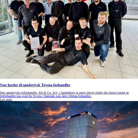
Stor hæder til sønderjysk Toyota-forhandler
Den sønderjyske bilforhandler, Bil & Co. A/S, i Sønderborg er netop blevet tildelt den fineste hæder en
bilforhandler kan opnå fra Toyota i Danmark som årets Ichiban-forhandler.
Læs mere