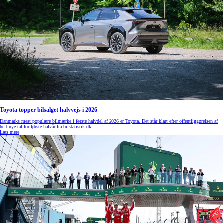
Toyota topper bilsalget halvvejs i 2026
Danmarks mest populære bilmærke i første halvdel af 2026 er Toyota. Det står klart efter offentliggørelsen af
helt nye tal for første halvår fra bilstatistik.dk.
Læs mere