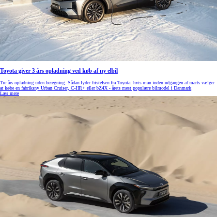
Toyota giver 3 års opladning ved køb af ny elbil
Tre års opladning uden beregning. Sådan lyder fristelsen fra Toyota, hvis man inden udgangen af marts vælger
at købe en fabriksny Urban Cruiser, C-HR+ eller bZ4X - årets mest populære bilmodel i Danmark
Læs mere