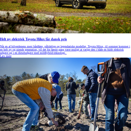
Helt ny elektrisk Toyota Hilux får dansk pris
Når en af bilverdenens mest hårdføre, pålidelige og legendariske modeller, Toyota Hilux, til sommer kommer i
en helt ny og niende generation, vil det for første gang være muligt at vælge den i både en fuldt elektrisk
udgave og i en dieseludgave med mildhybrid-teknologi.
Læs mere