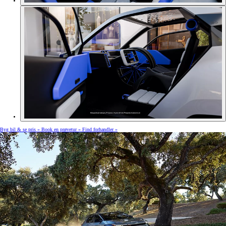
Byg bil & se pris »
Book en prøvetur »
Find forhandler »