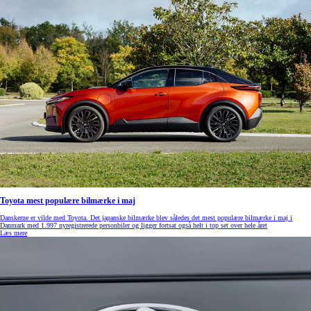
Toyota mest populære bilmærke i maj
Danskerne er vilde med Toyota. Det japanske bilmærke blev således det mest populære bilmærke i maj i
Danmark med 1.997 nyregistrerede personbiler og ligger fortsat også helt i top set over hele året
Læs mere