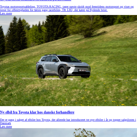
Toyotas motorsportsafdeling, TOYOTA RACING, tager næste skridt mod fremtidens motorsport og viser og
tester for offentligheden for første gang racerbilen, TR LH2, der kører på flydende brint.
Læs mere
Ny elbil fra Toyota klar hos danske forhandlere
Der er gang i salget af elbiler hos Toyota, der allerede har introduceret tre nye elbiler i år og topper salgslisten i
Danmark
Læs mere