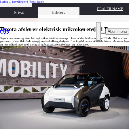
Spring til hovedindhold
(Press Enter)
DEALER NAME
Book prøvetur
Privat
Erhverv
Toyota afslører elektrisk mikrokøretøj til Europa
Åben menu
Toyota overrasker og viser helt nyt mikromobilitetskoncept i form af den fuldt elektriske FT-Me. Det er et to-
personers, yderst fleksibelt køretøj med solcelletag designet til at imødekomme skiftende behov i de større byer
og løse udfordringer med trængsel og begrænsede parkerings- og ladepladser.