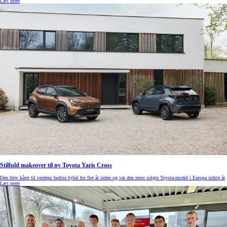
Læs mere
Stilfuld makeover til ny Toyota Yaris Cross
Den blev kåret til verdens bedste bybil for fire år siden og var den mest solgte Toyota-model i Europa sidste år
Læs mere