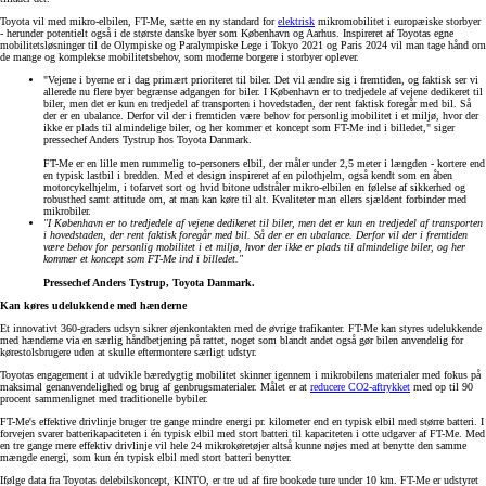
Toyota vil med mikro-elbilen, FT-Me, sætte en ny standard for
elektrisk
mikromobilitet i europæiske storbyer
- herunder potentielt også i de største danske byer som København og Aarhus. Inspireret af Toyotas egne
mobilitetsløsninger til de Olympiske og Paralympiske Lege i Tokyo 2021 og Paris 2024 vil man tage hånd om
de mange og komplekse mobilitetsbehov, som moderne borgere i storbyer oplever.
"Vejene i byerne er i dag primært prioriteret til biler. Det vil ændre sig i fremtiden, og faktisk ser vi
allerede nu flere byer begrænse adgangen for biler. I København er to tredjedele af vejene dedikeret til
biler, men det er kun en tredjedel af transporten i hovedstaden, der rent faktisk foregår med bil. Så
der er en ubalance. Derfor vil der i fremtiden være behov for personlig mobilitet i et miljø, hvor der
ikke er plads til almindelige biler, og her kommer et koncept som FT-Me ind i billedet," siger
pressechef Anders Tystrup hos Toyota Danmark.
FT-Me er en lille men rummelig to-personers elbil, der måler under 2,5 meter i længden - kortere end
en typisk lastbil i bredden. Med et design inspireret af en pilothjelm, også kendt som en åben
motorcykelhjelm, i tofarvet sort og hvid bitone udstråler mikro-elbilen en følelse af sikkerhed og
robusthed samt attitude om, at man kan køre til alt. Kvaliteter man ellers sjældent forbinder med
mikrobiler.
"I København er to tredjedele af vejene dedikeret til biler, men det er kun en tredjedel af transporten
i hovedstaden, der rent faktisk foregår med bil. Så der er en ubalance. Derfor vil der i fremtiden
være behov for personlig mobilitet i et miljø, hvor der ikke er plads til almindelige biler, og her
kommer et koncept som FT-Me ind i billedet."
Pressechef Anders Tystrup, Toyota Danmark.
Kan køres udelukkende med hænderne
Et innovativt 360-graders udsyn sikrer øjenkontakten med de øvrige trafikanter. FT-Me kan styres udelukkende
med hænderne via en særlig håndbetjening på rattet, noget som blandt andet også gør bilen anvendelig for
kørestolsbrugere uden at skulle eftermontere særligt udstyr.
Toyotas engagement i at udvikle bæredygtig mobilitet skinner igennem i mikrobilens materialer med fokus på
maksimal genanvendelighed og brug af genbrugsmaterialer. Målet er at
reducere CO2-aftrykket
med op til 90
procent sammenlignet med traditionelle bybiler.
FT-Me's effektive drivlinje bruger tre gange mindre energi pr. kilometer end en typisk elbil med større batteri. I
forvejen svarer batterikapaciteten i én typisk elbil med stort batteri til kapaciteten i otte udgaver af FT-Me. Med
en tre gange mere effektiv drivlinje vil hele 24 mikrokøretøjer altså kunne nøjes med at benytte den samme
mængde energi, som kun én typisk elbil med stort batteri benytter.
Ifølge data fra Toyotas delebilskoncept, KINTO, er tre ud af fire bookede ture under 10 km. FT-Me er udstyret