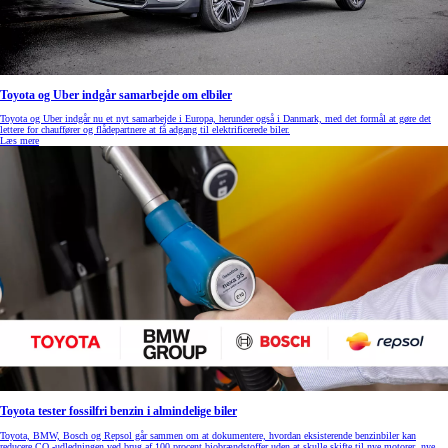
Toyota og Uber indgår samarbejde om elbiler
Toyota og Uber indgår nu et nyt samarbejde i Europa, herunder også i Danmark, med det formål at gøre det
lettere for chauffører og flådepartnere at få adgang til elektrificerede biler.
Læs mere
Toyota tester fossilfri benzin i almindelige biler
Toyota, BMW, Bosch og Repsol går sammen om at dokumentere, hvordan eksisterende benzinbiler kan
reducere CO₂-udledningen ved brug af 100 procent biobrændstoffer uden at skulle skifte til nye motorer, nye