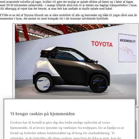
med avancerede solceller på taget, hvilket vil gøre det muligt at oplade elbilen på farten og i løbet af dagen
med 20-30 kilometers rækkevidde - i mange tilfælde altså nok til at dække ens daglige transportbehov i byen.
Alt afhængig af vejret kan det betyde, at man helt kan undlade at skulle oplade med kabel.
FT-Me er en del af Toyotas filosofi om at sikre mobilitet til alle og henvender sig både til yngre såvel som de
mennesker i byen, der ønsker en mere kompakt bil i det konstant udviklende bybillede.
Vi bruger cookies på hjemmesiden
Cookies har til formål at give dig den bedst mulige oplevelse af vores
hjemmeside, til at levere tjenester og værktøjer fra tredjepart, for at hjælpe os at
forstå og forbedre sidens funktionalitet og til brug for markedsføring. Vi
anbefaler, at du beholder alle disse cookies, men hvis du ikke er enig, kan du