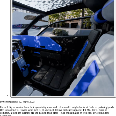
Pressemeddelelse 12. marts 2025
Forestil dig en verden, hvor du i byen aldrig mere skal cirkle rundt i evigheder for at finde en parkeringsplads.
Den udfordring vil Toyota være med til at løse med det nye mobilitetskoncept, FT-Me, der vil være så
kompakt, at den kan klemme sig ind på den halve plads - eller endda måske en tredjedel, hvis forholdene
tillader det.