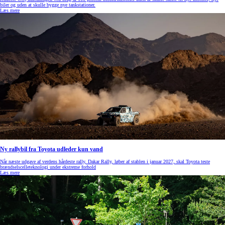
biler og uden at skulle bygge nye tankstationer.
Læs mere
Ny rallybil fra Toyota udleder kun vand
Når næste udgave af verdens hårdeste rally, Dakar Rally, løber af stablen i januar 2027, skal Toyota teste
brændselscelleteknologi under ekstreme forhold
Læs mere