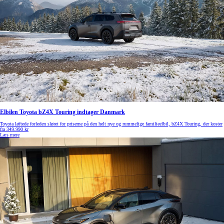
Elbilen Toyota bZ4X Touring indtager Danmark
Toyota løftede forleden sløret for priserne på den helt nye og rummelige familieelbil, bZ4X Touring, der koster
fra 349.990 kr
Læs mere