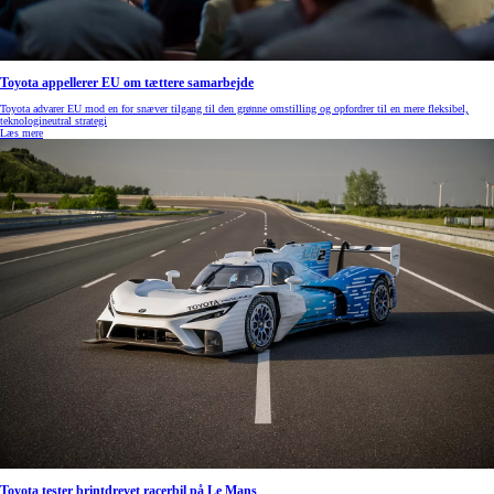
Toyota appellerer EU om tættere samarbejde
Toyota advarer EU mod en for snæver tilgang til den grønne omstilling og opfordrer til en mere fleksibel,
teknologineutral strategi
Læs mere
Toyota tester brintdrevet racerbil på Le Mans