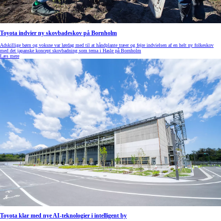
Toyota indvier ny skovbadeskov på Bornholm
Adskillige børn og voksne var lørdag med til at håndplante træer og fejre indvielsen af en helt ny folkeskov
med det japanske koncept skovbadning som tema i Hasle på Bornholm
Læs mere
Toyota klar med nye AI-teknologier i intelligent by