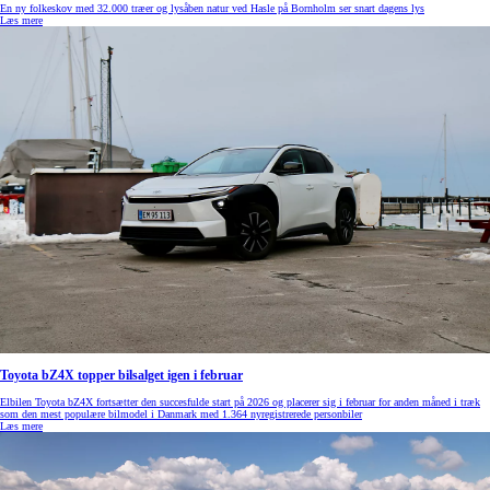
En ny folkeskov med 32.000 træer og lysåben natur ved Hasle på Bornholm ser snart dagens lys
Læs mere
Toyota bZ4X topper bilsalget igen i februar
Elbilen Toyota bZ4X fortsætter den succesfulde start på 2026 og placerer sig i februar for anden måned i træk
som den mest populære bilmodel i Danmark med 1.364 nyregistrerede personbiler
Læs mere