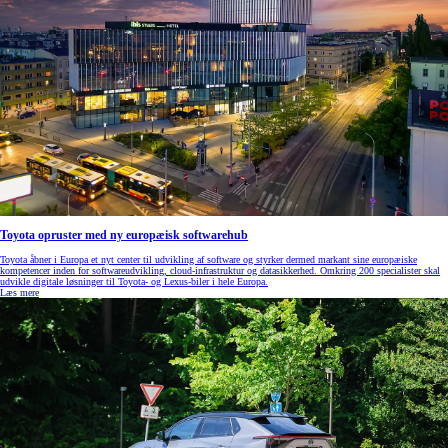
Toyota opruster med ny europæisk softwarehub
Toyota åbner i Europa et nyt center til udvikling af software og styrker dermed markant sine europæiske
kompetencer inden for softwareudvikling, cloud‑infrastruktur og datasikkerhed. Omkring 200 specialister skal
udvikle digitale løsninger til Toyota- og Lexus‑biler i hele Europa.
Læs mere