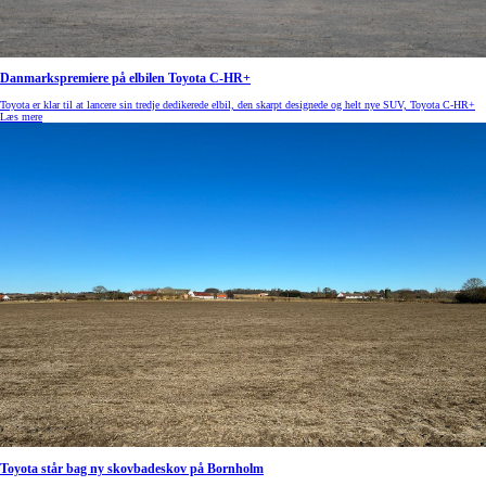
Danmarkspremiere på elbilen Toyota C-HR+
Toyota er klar til at lancere sin tredje dedikerede elbil, den skarpt designede og helt nye SUV, Toyota C-HR+
Læs mere
Toyota står bag ny skovbadeskov på Bornholm