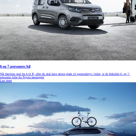
6 og 7-personers bil
Når familien skal fra A til B, eller du skal have ekstra plads til sportsudstyr i bilen, er de fleksible 6- og 7-
personers biler fra Toyota løsningen!
Læs mere