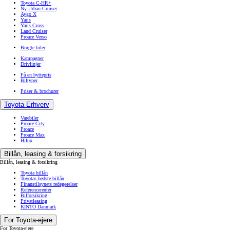
Toyota C-HR+
Ny Urban Cruiser
Aygo X
Yaris
Yaris Cross
Land Cruiser
Proace Verso
Brugte biler
Kampagner
Drivlinjer
Få en byttepris
Biltyper
Priser & brochurer
Toyota Erhverv
Varebiler
Proace City
Proace
Proace Max
Hilux
Billån, leasing & forsikring
Billån, leasing & forsikring
Toyota billån
Toyotas bedste billån
Finanstilsynets redegørelser
Referencerenter
Bilforsikring
Privatleasing
KINTO Danmark
For Toyota-ejere
For Toyota-ejere