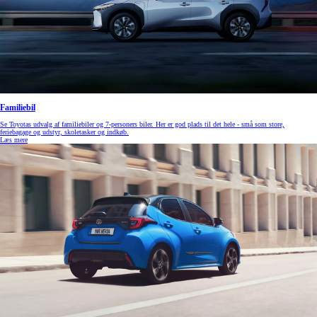
Familiebil
Se Toyotas udvalg af familiebiler og 7-personers biler. Her er god plads til det hele - små som store,
feriebagage og udstyr, skoletasker og indkøb.
Læs mere