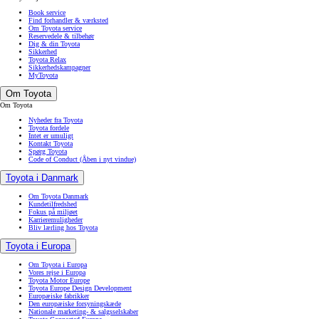
Book service
Find forhandler & værksted
Om Toyota service
Reservedele & tilbehør
Dig & din Toyota
Sikkerhed
Toyota Relax
Sikkerhedskampagner
MyToyota
Om Toyota
Om Toyota
Nyheder fra Toyota
Toyota fordele
Intet er umuligt
Kontakt Toyota
Spørg Toyota
Code of Conduct
(Åben i nyt vindue)
Toyota i Danmark
Om Toyota Danmark
Kundetilfredshed
Fokus på miljøet
Karrieremuligheder
Bliv lærling hos Toyota
Toyota i Europa
Om Toyota i Europa
Vores rejse i Europa
Toyota Motor Europe
Toyota Europe Design Development
Europæiske fabrikker
Den europæiske forsyningskæde
Nationale marketing- & salgsselskaber