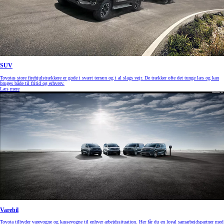
SUV
Toyotas store firehjulstrækkere er gode i svært terræn og i al slags vejr. De trækker ofte det tunge læs og kan
bruges både til fritid og erhverv.
Læs mere
Varebil
Toyota tilbyder varevogne og kassevogne til enhver arbejdssituation. Her får du en loyal samarbejdspartner med