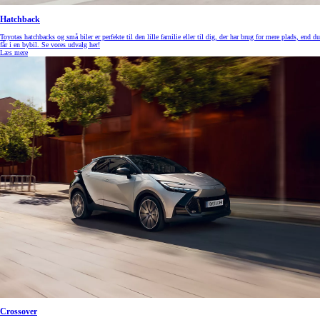
Hatchback
Toyotas hatchbacks og små biler er perfekte til den lille familie eller til dig, der har brug for mere plads, end du
får i en bybil. Se vores udvalg her!
Læs mere
Crossover