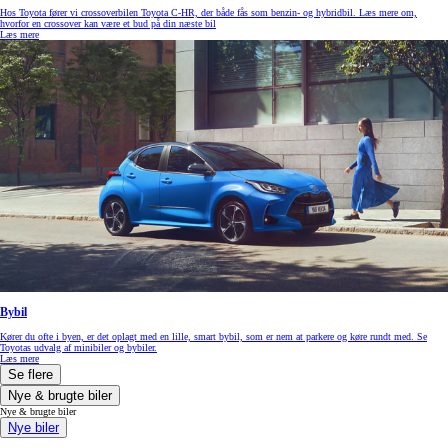
Hos Toyota fører vi crossoverbilen Toyota C-HR, der både fås som benzin- og hybridbil. Læs mere om,
hvorfor en crossover kan være et bud på din næste bil
Læs mere
Bybil
Kører du ofte i byen, er det oplagt med en lille, smart bybil, som er nem at parkere og køre rundt med. Se
Toyotas udvalg af minibiler og bybiler.
Læs mere
Se flere
Nye & brugte biler
Nye & brugte biler
Nye biler