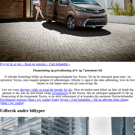
Byg bil & se pris »
Book en prøvetur »
Find forhandler »
Finansiering og privatleasing af 6- og 7-personers bil
Vi tilbyder forskellige billån og finansieringsmuligheder hos Toyota. Vil du for eksempel gerne køre i en
splinterny Toyota, men mangler pengene til udbetalingen, tilbyder vi også et lån uden udbetaling, hvor du blot
betaler en lidt højere rente end på vores øvrige lån.
Læs om vores
låntyper, vilkår og hvad det betyder for dig
. Hvis du ønsker mere frihed og ikke vil binde dig
gennem et lån, kan du med fordel vælge
privatleasing
af din Toyota. Har du yderligere spørgsmål til lån og
finansiering af din kommende Toyota, er du altid velkommen til at kontakte din nærmeste Toyota-forhandler.
Privatleasing prisliste
(Åben i nyt vindue)
Spørg Toyota »
Find forhandler »
Når du afleverer bilen tilbage
(Åben i nyt vindue)
Udforsk andre biltyper