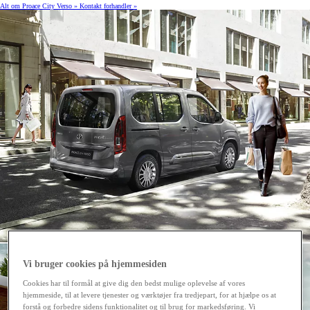
Alt om Proace City Verso »
Kontakt forhandler »
Vi bruger cookies på hjemmesiden
Cookies har til formål at give dig den bedst mulige oplevelse af vores
hjemmeside, til at levere tjenester og værktøjer fra tredjepart, for at hjælpe os at
forstå og forbedre sidens funktionalitet og til brug for markedsføring. Vi