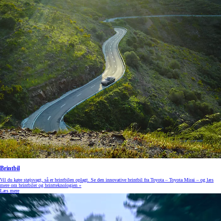
Brintbil
Vil du køre støjsvagt, så er brintbilen oplagt. Se den innovative brintbil fra Toyota – Toyota Mirai – og læs
mere om brintbiler og brintteknologien »
Læs mere