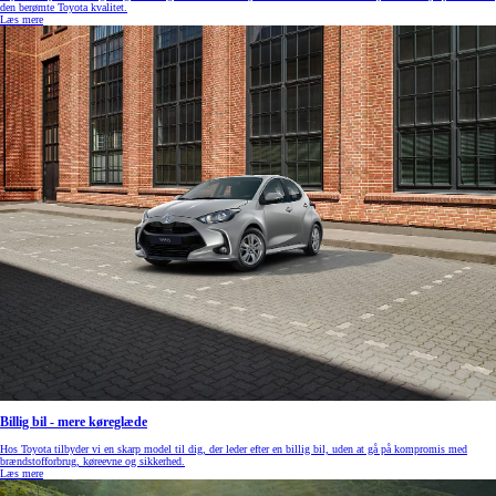
den berømte Toyota kvalitet.
Læs mere
Billig bil - mere køreglæde
Hos Toyota tilbyder vi en skarp model til dig, der leder efter en billig bil, uden at gå på kompromis med
brændstofforbrug, køreevne og sikkerhed.
Læs mere