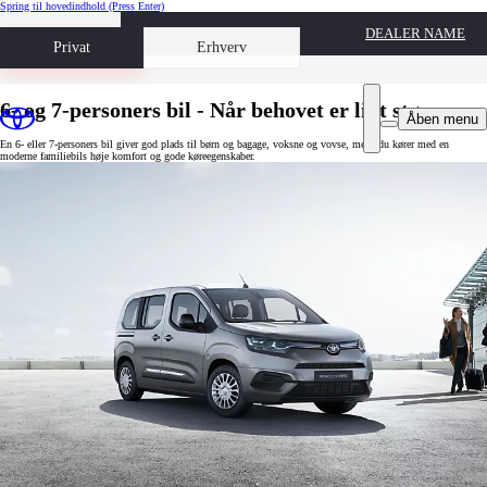
Spring til hovedindhold
(Press Enter)
DEALER NAME
Book prøvetur
Privat
Erhverv
6- og 7-personers bil - Når behovet er lidt større
Åben menu
En 6- eller 7-personers bil giver god plads til børn og bagage, voksne og vovse, mens du kører med en
moderne familiebils høje komfort og gode køreegenskaber.