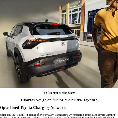
En lille elbil til dine behov
Hvorfor vælge en lille SUV elbil fra Toyota?
Oplad med Toyota Charging Network
Oplad din Toyota nemt og hurtigt på over 800.000 ladepunkter i 20 europæiske lande. Med Toyota Charging
Network har du altid adgang til strøm – uanset hvor du er. Du får fuldt overblik over dit forbrug, og det hele