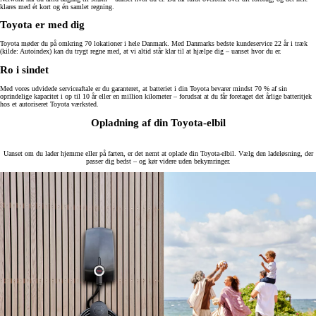
klares med ét kort og én samlet regning.
Toyota er med dig
Toyota møder du på omkring 70 lokationer i hele Danmark. Med Danmarks bedste kundeservice 22 år i træk
(kilde: Autoindex) kan du trygt regne med, at vi altid står klar til at hjælpe dig – uanset hvor du er.
Ro i sindet
Med vores udvidede serviceaftale er du garanteret, at batteriet i din Toyota bevarer mindst 70 % af sin
oprindelige kapacitet i op til 10 år eller en million kilometer – forudsat at du får foretaget det årlige batteritjek
hos et autoriseret Toyota værksted.
Opladning af din Toyota-elbil
Uanset om du lader hjemme eller på farten, er det nemt at oplade din Toyota-elbil. Vælg den ladeløsning, der
passer dig bedst – og kør videre uden bekymringer.