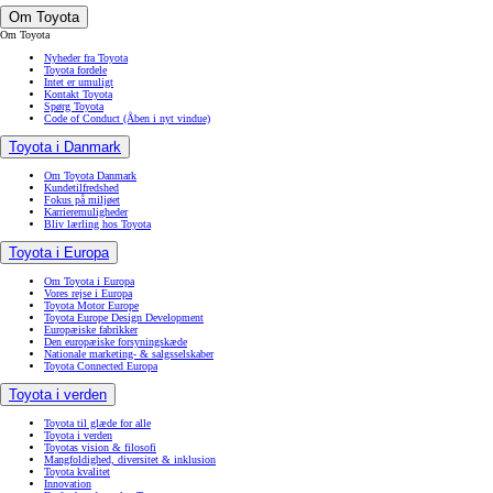
Om Toyota
Om Toyota
Nyheder fra Toyota
Toyota fordele
Intet er umuligt
Kontakt Toyota
Spørg Toyota
Code of Conduct
(Åben i nyt vindue)
Toyota i Danmark
Om Toyota Danmark
Kundetilfredshed
Fokus på miljøet
Karrieremuligheder
Bliv lærling hos Toyota
Toyota i Europa
Om Toyota i Europa
Vores rejse i Europa
Toyota Motor Europe
Toyota Europe Design Development
Europæiske fabrikker
Den europæiske forsyningskæde
Nationale marketing- & salgsselskaber
Toyota Connected Europa
Toyota i verden
Toyota til glæde for alle
Toyota i verden
Toyotas vision & filosofi
Mangfoldighed, diversitet & inklusion
Toyota kvalitet
Innovation