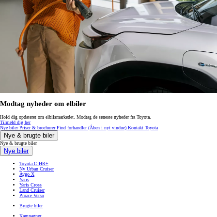
Modtag nyheder om elbiler
Hold dig opdateret om elbilsmarkedet. Modtag de seneste nyheder fra Toyota.
Tilmeld dig her
Nye biler
Priser & brochurer
Find forhandler
(Åben i nyt vindue)
Kontakt Toyota
Nye & brugte biler
Nye & brugte biler
Nye biler
Toyota C-HR+
Ny Urban Cruiser
Aygo X
Yaris
Yaris Cross
Land Cruiser
Proace Verso
Brugte biler
Kampagner