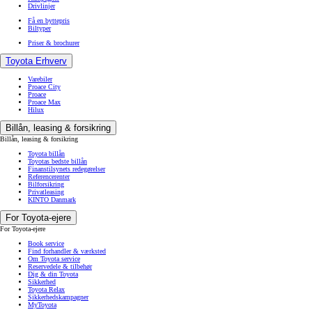
Drivlinjer
Få en byttepris
Biltyper
Priser & brochurer
Toyota Erhverv
Varebiler
Proace City
Proace
Proace Max
Hilux
Billån, leasing & forsikring
Billån, leasing & forsikring
Toyota billån
Toyotas bedste billån
Finanstilsynets redegørelser
Referencerenter
Bilforsikring
Privatleasing
KINTO Danmark
For Toyota-ejere
For Toyota-ejere
Book service
Find forhandler & værksted
Om Toyota service
Reservedele & tilbehør
Dig & din Toyota
Sikkerhed
Toyota Relax
Sikkerhedskampagner
MyToyota