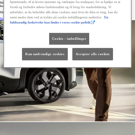
hjemmeside, til at levere tjenester og værktøjer fra tredjepart, for at hjælpe os at
Her får du det bedste fra to verdener: En kompakt størrelse, der gør det nemt at manøvrere og parkere,
kombineret med fleksibel indretning og moderne teknologi, der sikrer en tryg og behagelig køreoplevelse.
forstå og forbedre sidens funktionalitet og til brug for markedsføring. Vi
anbefaler, at du beholder alle disse cookies, men hvis du ikke er enig, kan du
Med en kompakt elbil fra Toyota er du klar til alt fra hverdagens pendling til spontane weekendture.
nemt ændre dem ved at trykke på cookie indstillingerne nedenfor.
En
Se alle vores små biler
fuldstændig beskrivelse kan findes i vores cookie-politik
Cookie - indstillinger
Kun nødvendige cookies
Accepter alle cookies