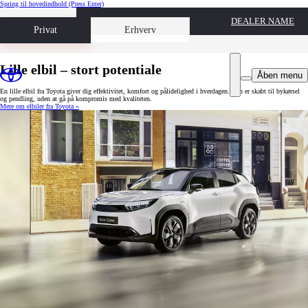
Spring til hovedindhold
(Press Enter)
DEALER NAME
Book prøvetur
Privat
Erhverv
Lille elbil – stort potentiale
Åben menu
En lille elbil fra Toyota giver dig effektivitet, komfort og pålidelighed i hverdagen. Den er skabt til bykørsel
og pendling, uden at gå på kompromis med kvaliteten.
Mere om elbiler fra Toyota »