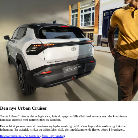
Den nye Urban Cruiser
Toyota Urban Cruiser er det oplagte valg, hvis du søger en lille elbil med automatgear, der kombinerer
kompakt størrelse med rummelighed og komfort.
Den er let at parkere, nem at manøvrere og byder samtidig på SUV'ens høje siddeposition og fleksibel
indretning. En praktisk, sikker og driftssikker elbil, der imødekommer de flestes behov i hverdagen
.
.
Reserver bilen nu »
Se brochure
(Åben i nyt vindue)