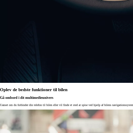
Fra kr. 349.990
Oplev de bedste funktioner til bilen
Gå ombord i dit multimedieunivers
Uanset om du forbinder din telefon til bilen eller vil finde et sted at spise ved hjælp af bilens navigationssys