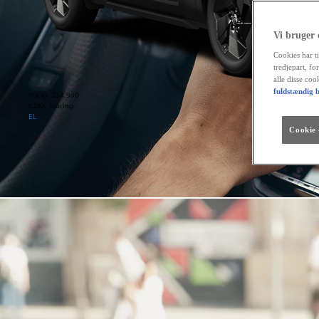
Vi bruger
Cookies har ti
tredjepart, fo
alle disse co
fuldstændig b
Fra kr. 234.990
bZ4X Touring
EL
Cookie -