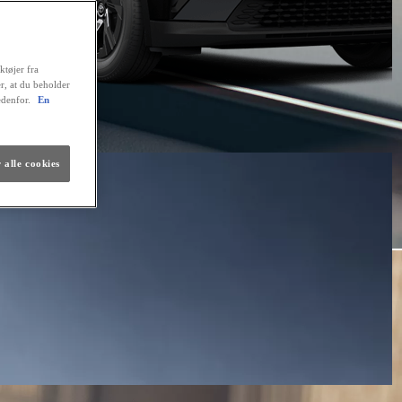
ktøjer fra
er, at du beholder
edenfor.
En
 alle cookies