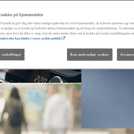
 cookies på hjemmesiden
l formål at give dig den bedst mulige oplevelse af vores hjemmeside, til at levere tjenester og vær
r at hjælpe os at forstå og forbedre sidens funktionalitet og til brug for markedsføring. Vi anbefal
okies, men hvis du ikke er enig, kan du nemt ændre dem ved at trykke på cookie indstillingerne n
eskrivelse kan findes i vores cookie-politik
Fra kr. 299.990
Den nye GR GT
The soul lives on.
 indstillinger
Kun nødvendige cookies
Accepter