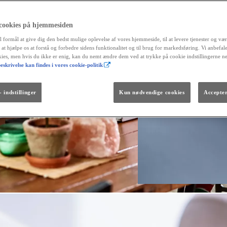
 cookies på hjemmesiden
Fra kr. 299.990
l formål at give dig den bedst mulige oplevelse af vores hjemmeside, til at levere tjenester og vær
Den nye GR GT
r at hjælpe os at forstå og forbedre sidens funktionalitet og til brug for markedsføring. Vi anbefal
The soul lives on.
okies, men hvis du ikke er enig, kan du nemt ændre dem ved at trykke på cookie indstillingerne n
eskrivelse kan findes i vores cookie-politik
 indstillinger
Kun nødvendige cookies
Accepter