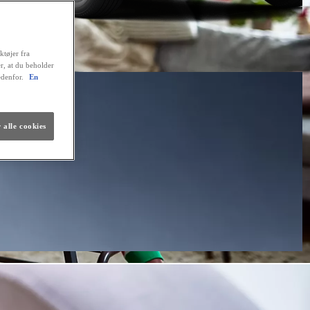
ktøjer fra
er, at du beholder
edenfor.
En
 alle cookies