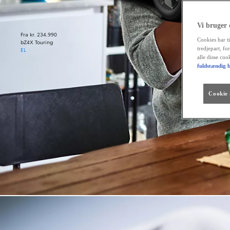
Vi bruger
Fra kr. 234.990
Cookies har ti
bZ4X Touring
tredjepart, fo
EL
alle disse co
fuldstændig b
Cookie -