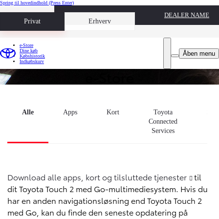
Spring til hovedindhold
(Press Enter)
DEALER NAME
Book prøvetur
Privat
Erhverv
e-Store
Dine køb
Åben menu
Købshistorik
Indkøbskurv
e-Store
Alle
Apps
Kort
Toyota
Soft
Connected
Services
Download alle apps, kort og tilsluttede tjenester
til
dit Toyota Touch 2 med Go-multimediesystem. Hvis du
har en anden navigationsløsning end Toyota Touch 2
med Go, kan du finde den seneste opdatering på