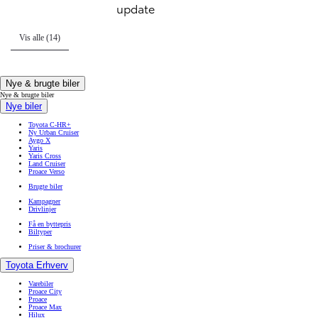
update
Vis alle (14)
Nye & brugte biler
Nye & brugte biler
Nye biler
Toyota C-HR+
Ny Urban Cruiser
Aygo X
Yaris
Yaris Cross
Land Cruiser
Proace Verso
Brugte biler
Kampagner
Drivlinjer
Få en byttepris
Biltyper
Priser & brochurer
Toyota Erhverv
Varebiler
Proace City
Proace
Proace Max
Hilux