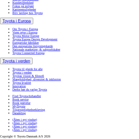
Kundetilfredshed
Fokus på miljøet
Karrieremuligheder
Bliv lærling hos Toyota
Toyota i Europa
Om Toyota i Europa
Vores rejse i Europa
Toyota Motor Europe
Toyota Europe Design Development
Europæiske fabrikker
Den europæiske forsyningskæde
Nationale marketing- & salgsselskaber
Toyota Connected Europa
Toyota i verden
Toyota til glæde for alle
Toyota i verden
Toyotas vision & filosofi
Mangfoldighed, diversitet & inklusion
Toyota kvalitet
Innovation
Derfor bør du vælge Toyota
Find Toyota-forhandler
Book service
Book prøvetur
MyToyota
Tilgængelighedserklæring
Datadeling
(Åben i nyt vindue)
(Åben i nyt vindue)
(Åben i nyt vindue)
(Åben i nyt vindue)
Copyright © Toyota Danmark A/S 2026