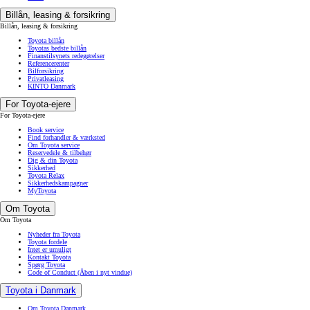
Billån, leasing & forsikring
Billån, leasing & forsikring
Toyota billån
Toyotas bedste billån
Finanstilsynets redegørelser
Referencerenter
Bilforsikring
Privatleasing
KINTO Danmark
For Toyota-ejere
For Toyota-ejere
Book service
Find forhandler & værksted
Om Toyota service
Reservedele & tilbehør
Dig & din Toyota
Sikkerhed
Toyota Relax
Sikkerhedskampagner
MyToyota
Om Toyota
Om Toyota
Nyheder fra Toyota
Toyota fordele
Intet er umuligt
Kontakt Toyota
Spørg Toyota
Code of Conduct
(Åben i nyt vindue)
Toyota i Danmark
Om Toyota Danmark