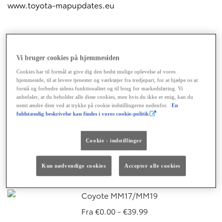
www.toyota-mapupdates.eu
Vi bruger cookies på hjemmesiden
eStore
Cookies har til formål at give dig den bedst mulige oplevelse af vores
Gratis
hjemmeside, til at levere tjenester og værktøjer fra tredjepart, for at hjælpe os at
forstå og forbedre sidens funktionalitet og til brug for markedsføring. Vi
Opdater din Toyota Touch 2 & Go
anbefaler, at du beholder alle disse cookies, men hvis du ikke er enig, kan du
og download apps direkte i bilen.
nemt ændre dem ved at trykke på cookie indstillingerne nedenfor.
En
fuldstændig beskrivelse kan findes i vores cookie-politik
Konfigurér kort - Europa
Gratis
Cookie - indstillinger
Ændre dit nuværende kort over
Europa i Toyota Touch 2 med Go -
Kun nødvendige cookies
Accepter alle cookies
Gratis
Coyote MM17/MM19
Fra €0.00 - €39.99