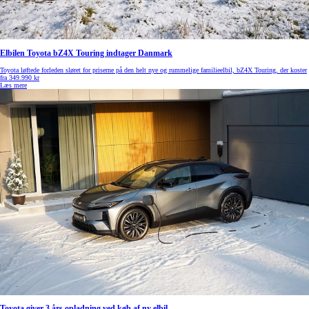
Elbilen Toyota bZ4X Touring indtager Danmark
Toyota løftede forleden sløret for priserne på den helt nye og rummelige familieelbil, bZ4X Touring, der koster
fra 349.990 kr
Læs mere
Toyota giver 3 års opladning ved køb af ny elbil