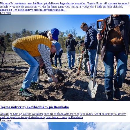
Når en af bilverdenens mest hårdføre, pålidelige og legendariske modeller, Toyota Hilux, til sommer kommer i
en helt ny og niende generation, vil det for første gang være muligt at vælge den i både en fuldt elektrisk
udgave og i en dieseludgave med mildhybrid-teknologi.
Læs mere
Toyota indvier ny skovbadeskov på Bornholm
Adskillige børn og voksne var lørdag med til at håndplante træer og fejre indvielsen af en helt ny folkeskov
med det japanske koncept skovbadning som tema i Hasle på Bornholm
Læs mere