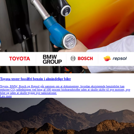
Toyota tester fossilfri benzin i almindelige biler
Toyota, BMW, Bosch og Repsol går sammen om at dokumentere, hvordan eksisterende benzinbiler kan
reducere CO₂-udledningen ved brug af 100 procent biobrændstoffer uden at skulle skifte til nye motorer, nye
biler og uden at skulle bygge nye tankstationer.
Læs mere