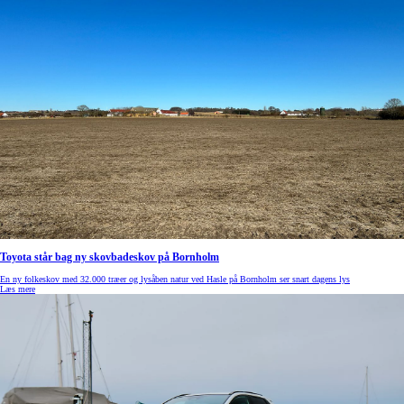
Toyota står bag ny skovbadeskov på Bornholm
En ny folkeskov med 32.000 træer og lysåben natur ved Hasle på Bornholm ser snart dagens lys
Læs mere