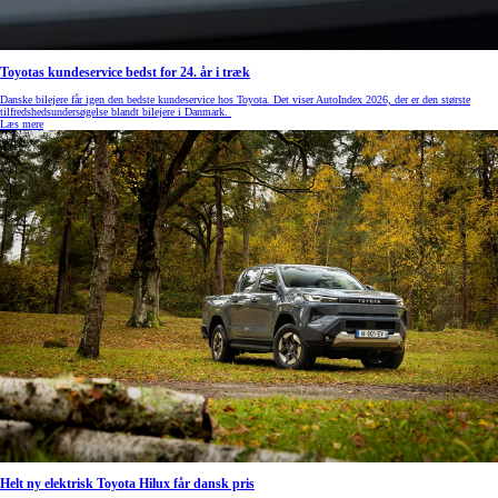
Toyotas kundeservice bedst for 24. år i træk
Danske bilejere får igen den bedste kundeservice hos Toyota. Det viser AutoIndex 2026, der er den største
tilfredshedsundersøgelse blandt bilejere i Danmark.
Læs mere
Helt ny elektrisk Toyota Hilux får dansk pris