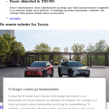
Passiv sikkerhed & THUMS
Passivt sikkerhedsudstyr såsom sikkerhedsseler og airbags samt bilens karrosseristruktur er afgørende
for at minimere skaden ved en kollision. Vi undersøger og forsker kontinuerligt i sikkerhed i den
virkelige verden gennem løbende analyse og innovation.
Læs mere »
De seneste nyheder fra Toyota
Vi bruger cookies på hjemmesiden
Cookies har til formål at give dig den bedst mulige oplevelse af vores
hjemmeside, til at levere tjenester og værktøjer fra tredjepart, for at hjælpe os at
forstå og forbedre sidens funktionalitet og til brug for markedsføring. Vi
Elbilen Toyota bZ4X mest populære i juli
anbefaler, at du beholder alle disse cookies, men hvis du ikke er enig, kan du