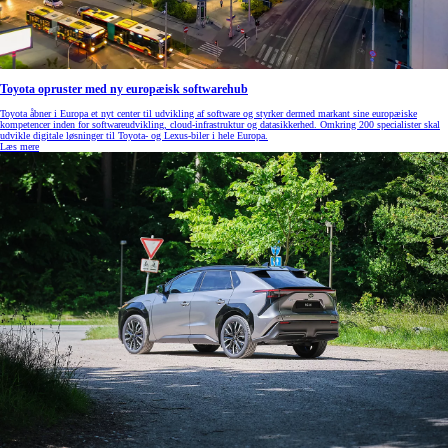
Toyota opruster med ny europæisk softwarehub
Toyota åbner i Europa et nyt center til udvikling af software og styrker dermed markant sine europæiske
kompetencer inden for softwareudvikling, cloud‑infrastruktur og datasikkerhed. Omkring 200 specialister skal
udvikle digitale løsninger til Toyota- og Lexus‑biler i hele Europa.
Læs mere