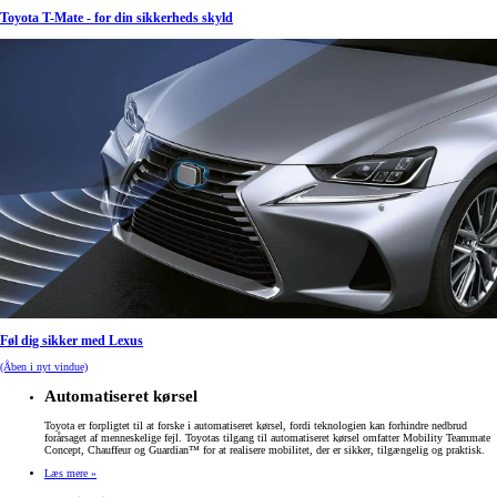
Toyota T-Mate - for din sikkerheds skyld
Føl dig sikker med Lexus
(Åben i nyt vindue)
Automatiseret kørsel
Toyota er forpligtet til at forske i automatiseret kørsel, fordi teknologien kan forhindre nedbrud
forårsaget af menneskelige fejl. Toyotas tilgang til automatiseret kørsel omfatter Mobility Teammate
Concept, Chauffeur og Guardian™ for at realisere mobilitet, der er sikker, tilgængelig og praktisk.
Læs mere »