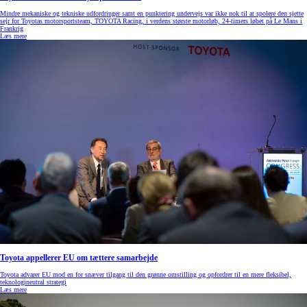
Mindre mekaniske og tekniske udfordringer samt en punktering undervejs var ikke nok til at spolere den sjette
sejr for Toyotas motorsportsteam, TOYOTA Racing, i verdens største motorløb, 24-timers løbet på Le Mans i
Frankrig
Læs mere
Toyota appellerer EU om tættere samarbejde
Toyota advarer EU mod en for snæver tilgang til den grønne omstilling og opfordrer til en mere fleksibel,
teknologineutral strategi
Læs mere