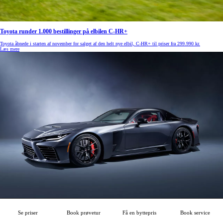
Toyota runder 1.000 bestillinger på elbilen C-HR+
Toyota åbnede i starten af november for salget af den helt nye elbil, C-HR+ til priser fra 299.990 kr.
Læs mere
Se priser
Book prøvetur
Få en byttepris
Book service