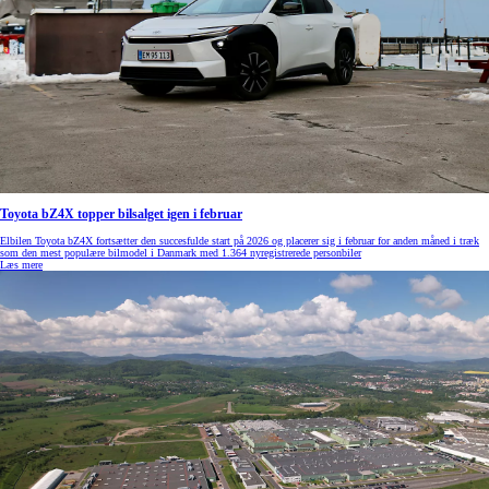
Toyota bZ4X topper bilsalget igen i februar
Elbilen Toyota bZ4X fortsætter den succesfulde start på 2026 og placerer sig i februar for anden måned i træk
som den mest populære bilmodel i Danmark med 1.364 nyregistrerede personbiler
Læs mere