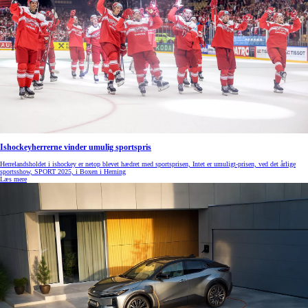
Ishockeyherrerne vinder umulig sportspris
Herrelandsholdet i ishockey er netop blevet hædret med sportsprisen, Intet er umuligt-prisen, ved det årlige
sportsshow, SPORT 2025, i Boxen i Herning
Læs mere