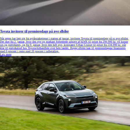
Toyota inviterer til premieredage på nye elbiler
Når røgen har lagt sig fra nytårsraketterne i starten af januar, inviterer Toyota til premieredage på to nye elbiler.
Det sker fra 2. januar, hvor den nye og markant forbedrede udgave af bZ4X til priser fra 299.990 kr. vil kunne
ses og prøvekøres, og fra 9. januar, hvor den helt nye, kompakte Urban Cruiser til priser fra 234.990 kr. står
klar til prøvekørsel hos Toyota-forhandlere over hele landet. Begge elbiler kan til premieredagene finansieres
med 0 procent i rente med 20 procent i udbetaling.
Læs mere