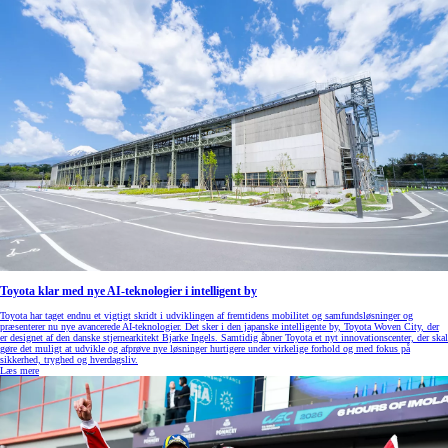
Toyota klar med nye AI-teknologier i intelligent by
Toyota har taget endnu et vigtigt skridt i udviklingen af fremtidens mobilitet og samfundsløsninger og
præsenterer nu nye avancerede AI-teknologier. Det sker i den japanske intelligente by, Toyota Woven City, der
er designet af den danske stjernearkitekt Bjarke Ingels. Samtidig åbner Toyota et nyt innovationscenter, der skal
gøre det muligt at udvikle og afprøve nye løsninger hurtigere under virkelige forhold og med fokus på
sikkerhed, tryghed og hverdagsliv.
Læs mere