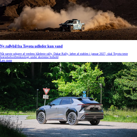
Ny rallybil fra Toyota udleder kun vand
Når næste udgave af verdens hårdeste rally, Dakar Rally, løber af stablen i januar 2027, skal Toyota teste
brændselscelleteknologi under ekstreme forhold
Læs mere