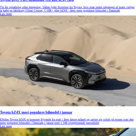
Tre års opladning uden beregning. Sådan lyder fristelsen fra Toyota, hvis man inden udgangen af marts vælger
at købe en fabriksny Urban Cruiser, C-HR+ eller bZ4X - årets mest populære bilmodel i Danmark
Læs mere
Toyota bZ4X mest populære bilmodel i januar
Elbilen Toyota bZ4X er kommet flyvende fra start i årets første måned og sætter sig solidt på tronen som den
mest populære bilmodel i Danmark i januar med 1.348 nyregistrerede personbiler
Læs mere