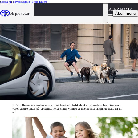
Spring til hovedindhold
(Press Enter)
DEALER NAME
En fremtid uden ulykker
Åben menu
Book prøvetur
Vores ultimative mål er, at der i fremtiden er nul ulykker og tilskadekommende på vejene.
1,35 millioner mennesker mister livet hvert år i trafikulykker på verdensplan. Gennem
vores stærke fokus på 'sikkerhed først' sigter vi mod at hjælpe med at bringe dette tal til
nul.