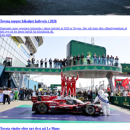
Toyota topper bilsalget halvvejs i 2026
Danmarks mest populære bilmærke i første halvdel af 2026 er Toyota. Det står klart efter offentliggørelsen af
helt nye tal for første halvår fra bilstatistik.dk.
Læs mere
Toyota vinder efter tæt dyst på Le Mans