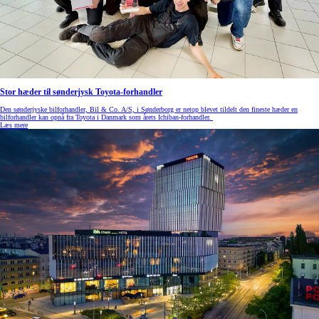
Stor hæder til sønderjysk Toyota-forhandler
Den sønderjyske bilforhandler, Bil & Co. A/S, i Sønderborg er netop blevet tildelt den fineste hæder en
bilforhandler kan opnå fra Toyota i Danmark som årets Ichiban-forhandler.
Læs mere