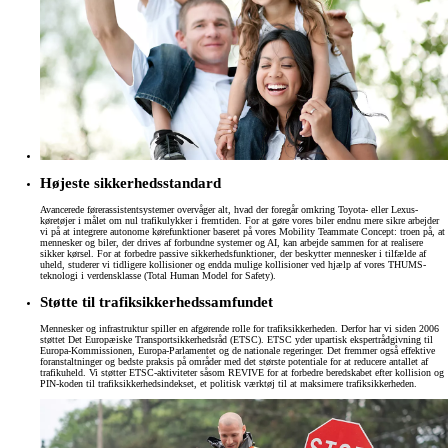
Højeste sikkerhedsstandard
Avancerede førerassistentsystemer overvåger alt, hvad der foregår omkring Toyota- eller Lexus-
køretøjer i målet om nul trafikulykker i fremtiden. For at gøre vores biler endnu mere sikre arbejder
vi på at integrere autonome kørefunktioner baseret på vores Mobility Teammate Concept: troen på, at
mennesker og biler, der drives af forbundne systemer og AI, kan arbejde sammen for at realisere
sikker kørsel. For at forbedre passive sikkerhedsfunktioner, der beskytter mennesker i tilfælde af
uheld, studerer vi tidligere kollisioner og endda mulige kollisioner ved hjælp af vores THUMS-
teknologi i verdensklasse (Total Human Model for Safety).
Støtte til trafiksikkerhedssamfundet
Mennesker og infrastruktur spiller en afgørende rolle for trafiksikkerheden. Derfor har vi siden 2006
støttet Det Europæiske Transportsikkerhedsråd (ETSC). ETSC yder upartisk ekspertrådgivning til
Europa-Kommissionen, Europa-Parlamentet og de nationale regeringer. Det fremmer også effektive
foranstaltninger og bedste praksis på områder med det største potentiale for at reducere antallet af
trafikuheld. Vi støtter ETSC-aktiviteter såsom REVIVE for at forbedre beredskabet efter kollision og
PIN-koden til trafiksikkerhedsindekset, et politisk værktøj til at maksimere trafiksikkerheden.