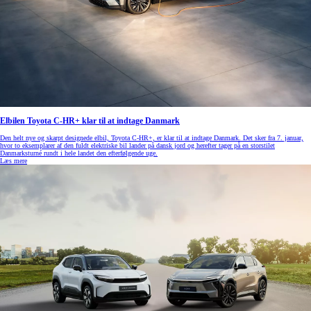
Elbilen Toyota C-HR+ klar til at indtage Danmark
Den helt nye og skarpt designede elbil, Toyota C-HR+, er klar til at indtage Danmark. Det sker fra 7. januar,
hvor to eksemplarer af den fuldt elektriske bil lander på dansk jord og herefter tager på en storstilet
Danmarksturné rundt i hele landet den efterfølgende uge.
Læs mere