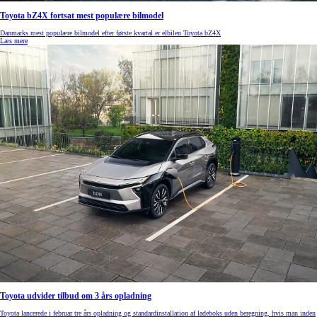
Toyota bZ4X fortsat mest populære bilmodel
Danmarks mest populære bilmodel efter første kvartal er elbilen Toyota bZ4X
Læs mere
Toyota udvider tilbud om 3 års opladning
Toyota lancerede i februar tre års opladning og standardinstallation af ladeboks uden beregning, hvis man inden