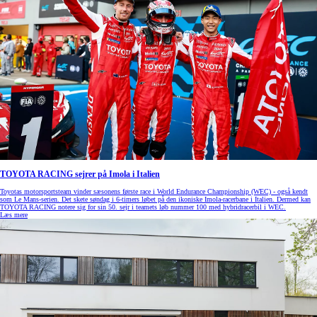
TOYOTA RACING sejrer på Imola i Italien
Toyotas motorsportsteam vinder sæsonens første race i World Endurance Championship (WEC) - også kendt
som Le Mans-serien. Det skete søndag i 6-timers løbet på den ikoniske Imola-racerbane i Italien. Dermed kan
TOYOTA RACING notere sig for sin 50. sejr i teamets løb nummer 100 med hybridracerbil i WEC.
Læs mere