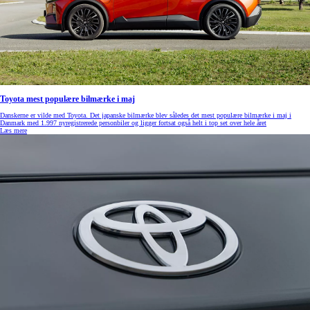
Toyota mest populære bilmærke i maj
Danskerne er vilde med Toyota. Det japanske bilmærke blev således det mest populære bilmærke i maj i
Danmark med 1.997 nyregistrerede personbiler og ligger fortsat også helt i top set over hele året
Læs mere