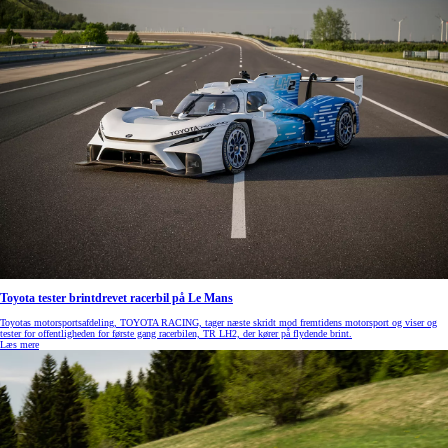
Toyota tester brintdrevet racerbil på Le Mans
Toyotas motorsportsafdeling, TOYOTA RACING, tager næste skridt mod fremtidens motorsport og viser og
tester for offentligheden for første gang racerbilen, TR LH2, der kører på flydende brint.
Læs mere