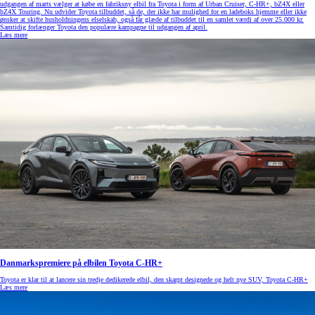
udgangen af marts vælger at købe en fabriksny elbil fra Toyota i form af Urban Cruiser, C-HR+, bZ4X eller
bZ4X Touring. Nu udvider Toyota tilbuddet, så de, der ikke har mulighed for en ladeboks hjemme eller ikke
ønsker at skifte husholdningens elselskab, også får glæde af tilbuddet til en samlet værdi af over 25.000 kr.
Samtidig forlænger Toyota den populære kampagne til udgangen af april.
Læs mere
Danmarkspremiere på elbilen Toyota C-HR+
Toyota er klar til at lancere sin tredje dedikerede elbil, den skarpt designede og helt nye SUV, Toyota C-HR+
Læs mere