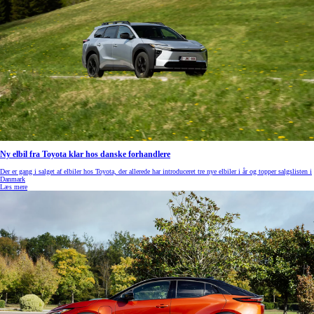
Ny elbil fra Toyota klar hos danske forhandlere
Der er gang i salget af elbiler hos Toyota, der allerede har introduceret tre nye elbiler i år og topper salgslisten i
Danmark
Læs mere