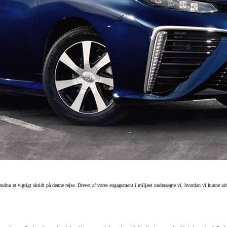
ndnu et vigtigt skridt på denne rejse. Drevet af vores engagement i miljøet undersøgte vi, hvordan vi kunne udv