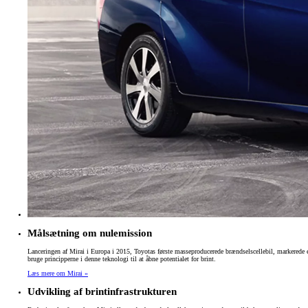
Målsætning om nulemission
Lanceringen af Mirai i Europa i 2015, Toyotas første masseproducerede brændselscellebil, markerede e
bruge principperne i denne teknologi til at åbne potentialet for brint.
Læs mere om Mirai »
Udvikling af brintinfrastrukturen