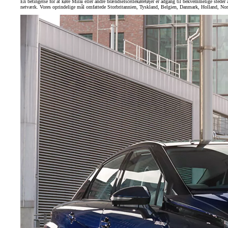
En betingelse for at køre Mirai eller andre brændselscellekøretøjer er adgang til bekvemmelige steder a
netværk. Vores oprindelige mål omfattede Storbritannien, Tyskland, Belgien, Danmark, Holland, Norge 
Fra kr. 349.990