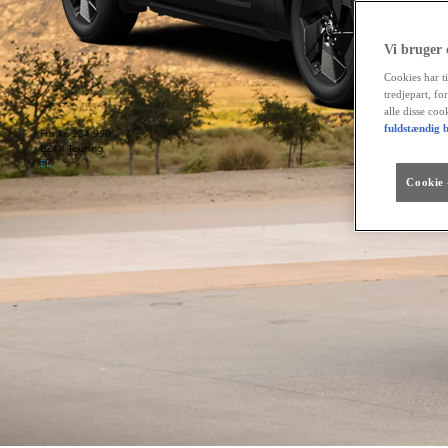
Vi bruger
Cookies har ti
tredjepart, fo
alle disse co
fuldstændig b
Fra kr. 234.990
bZ4X Touring
EL
Cookie -