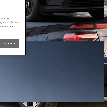
ktøjer fra
er, at du beholder
edenfor.
En
 alle cookies