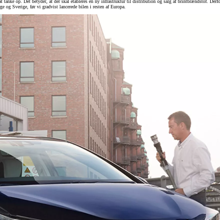
t tanke op. Det betyder, at der skal etableres en ny infrastruktur til distribution og salg af brintbrændstof. Der
og Sverige, før vi gradvist lancerede bilen i resten af Europa.