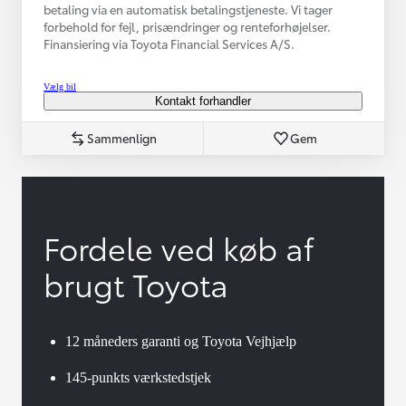
betaling via en automatisk betalingstjeneste. Vi tager
forbehold for fejl, prisændringer og renteforhøjelser.
Finansiering via Toyota Financial Services A/S.
Vælg bil
Kontakt forhandler
Sammenlign
Gem
Fordele ved køb af
brugt Toyota
12 måneders garanti og Toyota Vejhjælp
145-punkts værkstedstjek