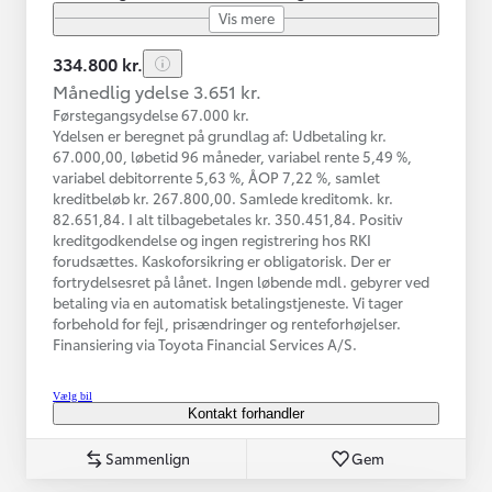
Vis mere
334.800 kr.
Månedlig ydelse 3.651 kr.
Førstegangsydelse 67.000 kr.
Ydelsen er beregnet på grundlag af: Udbetaling kr.
67.000,00, løbetid 96 måneder, variabel rente 5,49 %,
variabel debitorrente 5,63 %, ÅOP 7,22 %, samlet
kreditbeløb kr. 267.800,00. Samlede kreditomk. kr.
82.651,84. I alt tilbagebetales kr. 350.451,84. Positiv
kreditgodkendelse og ingen registrering hos RKI
forudsættes. Kaskoforsikring er obligatorisk. Der er
fortrydelsesret på lånet. Ingen løbende mdl. gebyrer ved
betaling via en automatisk betalingstjeneste. Vi tager
forbehold for fejl, prisændringer og renteforhøjelser.
Finansiering via Toyota Financial Services A/S.
Vælg bil
Kontakt forhandler
Sammenlign
Gem