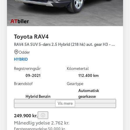
Toyota RAV4
RAV4 5A SUV 5-dørs 2.5 Hybrid (218 hk) aut. gear H3 - Comfort
Odder
HYBRID
Registreringsår
Kilometertal
09-2021
112.400 km
Brændstof
Geartype
Automatisk
Hybrid Benzin
gearkasse
Vis mere
249.900 kr.
Månedlig ydelse 2.762 kr.
Førstegangsydelse 50.000 kr.