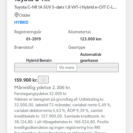
Toyota C-HR 1A SUV 5-dørs 1.8 VVT-i Hybrid e-CVT C-LUB - SMAR
Odder
HYBRID
Registreringsår
Kilometertal
01-2019
123.000 km
Brændstof
Geartype
Automatisk
Hybrid Benzin
gearkasse
Vis mere
159.900 kr.
Månedlig ydelse 2.306 kr.
Førstegangsydelse 32.000 kr.
Ydelsen er beregnet på grundlag af: Udbetaling kr.
32.000,00, løbetid 72 måneder, variabel rente 5,49 %,
variabel debitorrente 5,63 %, ÅOP 9,39 %, samlet
kreditbeløb kr. 127.900,00. Samlede kreditomk. kr.
38.124,80. I alt tilbagebetales kr. 166.024,80. Positiv
kreditgodkendelse og ingen registrering hos RKI
forudsættes. Kaskoforsikring er obligatorisk. Der er