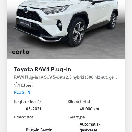
Toyota RAV4 Plug-in
RAV4 Plug-in 1A SUV 5-dørs 2.5 hybrid (306 hk) aut. gear AWD-i
Holbæk
PLUG-IN
Registreringsår
Kilometertal
05-2021
48.000 km
Brændstof
Geartype
Automatisk
Plug-In Benzin
gearkasse