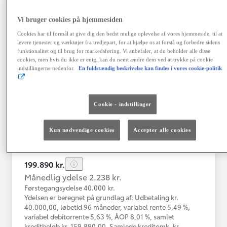
Vi bruger cookies på hjemmesiden
Toyota C-HR
Cookies har til formål at give dig den bedst mulige oplevelse af vores hjemmeside, til at
Toyota C-HR 1B SUV 5-dørs 1.8 hybrid (122 hk) aut. gear C-LUB -
levere tjenester og værktøjer fra tredjepart, for at hjælpe os at forstå og forbedre sidens
funktionalitet og til brug for markedsføring. Vi anbefaler, at du beholder alle disse
Herlev
cookies, men hvis du ikke er enig, kan du nemt ændre dem ved at trykke på cookie
HYBRID
indstillingerne nedenfor.
En fuldstændig beskrivelse kan findes i vores cookie-politik
Registreringsår
Kilometertal
03-2021
76.000 km
Cookie - indstillinger
Brændstof
Geartype
Automatisk
Hybrid Benzin
gearkasse
Kun nødvendige cookies
Accepter alle cookies
Vis mere
199.890 kr.
Månedlig ydelse 2.238 kr.
Førstegangsydelse 40.000 kr.
Ydelsen er beregnet på grundlag af: Udbetaling kr.
40.000,00, løbetid 96 måneder, variabel rente 5,49 %,
variabel debitorrente 5,63 %, ÅOP 8,01 %, samlet
kreditbeløb kr. 159.890,00. Samlede kreditomk. kr.