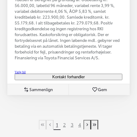
56.000,00, løbetid 96 måneder, variabel rente 3,99 %,
variabel debitorrente 4,06 %, ÅOP 5,83 %, samlet
kreditbeløb kr. 223.900,00. Samlede kreditomk. kr.
55.179,68. I alt tilbagebetales kr. 279.079,68. Positiv
kreditgodkendelse og ingen registrering hos RKI
forudsættes. Kaskoforsikring er obligatorisk. Der er
fortrydelsesret på lånet. Ingen løbende mdl. gebyrer ved
betaling via en automatisk betalingstjeneste. Vi tager
forbehold for fejl, prisændringer og renteforhøjelser.
Finansiering via Toyota Financial Services A/S.
Vælg bil
Kontakt forhandler
Sammenlign
Gem
1
2
3
4
First Page
Tidligere side
Næste side
Last Page