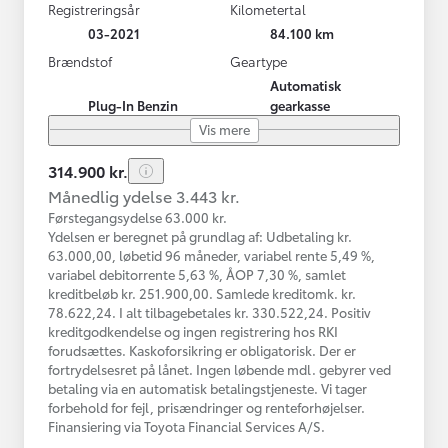
Registreringsår
Kilometertal
03-2021
84.100 km
Brændstof
Geartype
Automatisk
Plug-In Benzin
gearkasse
Vis mere
314.900 kr.
Månedlig ydelse 3.443 kr.
Førstegangsydelse 63.000 kr.
Ydelsen er beregnet på grundlag af: Udbetaling kr.
63.000,00, løbetid 96 måneder, variabel rente 5,49 %,
variabel debitorrente 5,63 %, ÅOP 7,30 %, samlet
kreditbeløb kr. 251.900,00. Samlede kreditomk. kr.
78.622,24. I alt tilbagebetales kr. 330.522,24. Positiv
kreditgodkendelse og ingen registrering hos RKI
forudsættes. Kaskoforsikring er obligatorisk. Der er
fortrydelsesret på lånet. Ingen løbende mdl. gebyrer ved
betaling via en automatisk betalingstjeneste. Vi tager
forbehold for fejl, prisændringer og renteforhøjelser.
Finansiering via Toyota Financial Services A/S.