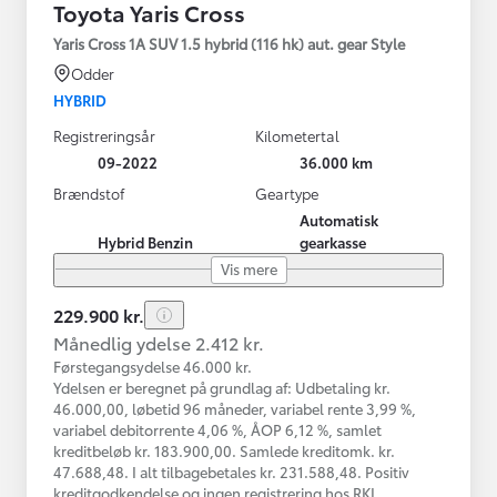
Toyota Yaris Cross
Yaris Cross 1A SUV 1.5 hybrid (116 hk) aut. gear Style
Odder
HYBRID
Registreringsår
Kilometertal
09-2022
36.000 km
Brændstof
Geartype
Automatisk
Hybrid Benzin
gearkasse
Vis mere
229.900 kr.
Månedlig ydelse 2.412 kr.
Førstegangsydelse 46.000 kr.
Ydelsen er beregnet på grundlag af: Udbetaling kr.
46.000,00, løbetid 96 måneder, variabel rente 3,99 %,
variabel debitorrente 4,06 %, ÅOP 6,12 %, samlet
kreditbeløb kr. 183.900,00. Samlede kreditomk. kr.
47.688,48. I alt tilbagebetales kr. 231.588,48. Positiv
kreditgodkendelse og ingen registrering hos RKI