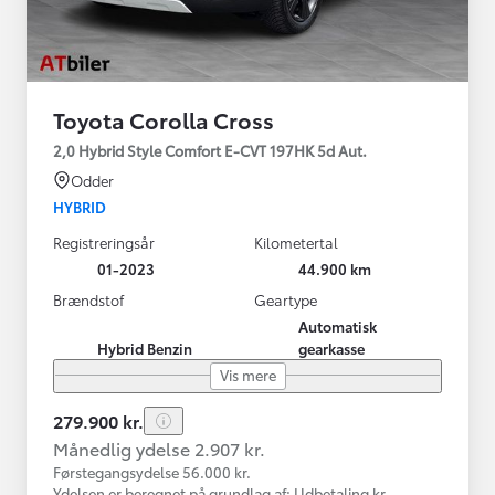
Toyota Corolla Cross
2,0 Hybrid Style Comfort E-CVT 197HK 5d Aut.
Odder
HYBRID
Registreringsår
Kilometertal
01-2023
44.900 km
Brændstof
Geartype
Automatisk
Hybrid Benzin
gearkasse
Vis mere
279.900 kr.
Månedlig ydelse 2.907 kr.
Førstegangsydelse 56.000 kr.
Ydelsen er beregnet på grundlag af: Udbetaling kr.