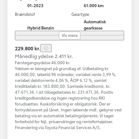
01-2023
61.000 km
Brændstof
Geartype
Automatisk
Hybrid Benzin
gearkasse
Vis mere
229.800 kr.
Månedlig ydelse 2.411 kr.
Førstegangsydelse 46.000 kr.
Ydelsen er beregnet på grundlag af: Udbetaling kr.
46.000,00, løbetid 96 måneder, variabel rente 3,99 %,
variabel debitorrente 4,06 %, ÅOP 6,12 %, samlet
kreditbeløb kr. 183.800,00. Samlede kreditomk. kr.
47.671,36. I alt tilbagebetales kr. 231.471,36. Positiv
kreditgodkendelse og ingen registrering hos RKI
forudsættes. Kaskoforsikring er obligatorisk. Der er
fortrydelsesret på lånet. Ingen løbende mdl. gebyrer ved
betaling via en automatisk betalingstjeneste. Vi tager
forbehold for fejl, prisændringer og renteforhøjelser.
Finansiering via Toyota Financial Services A/S.