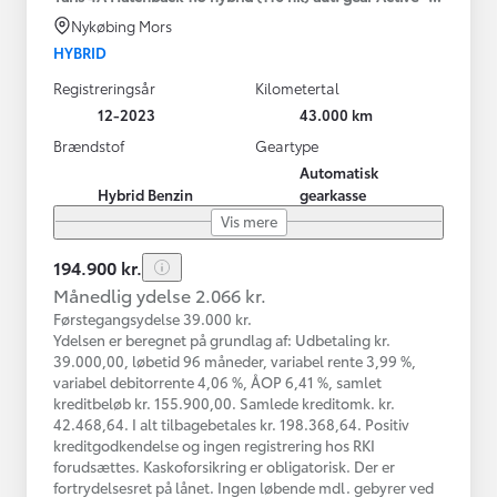
Nykøbing Mors
HYBRID
Registreringsår
Kilometertal
12-2023
43.000 km
Brændstof
Geartype
Automatisk
Hybrid Benzin
gearkasse
Vis mere
194.900 kr.
Månedlig ydelse 2.066 kr.
Førstegangsydelse 39.000 kr.
Ydelsen er beregnet på grundlag af: Udbetaling kr.
39.000,00, løbetid 96 måneder, variabel rente 3,99 %,
variabel debitorrente 4,06 %, ÅOP 6,41 %, samlet
kreditbeløb kr. 155.900,00. Samlede kreditomk. kr.
42.468,64. I alt tilbagebetales kr. 198.368,64. Positiv
kreditgodkendelse og ingen registrering hos RKI
forudsættes. Kaskoforsikring er obligatorisk. Der er
fortrydelsesret på lånet. Ingen løbende mdl. gebyrer ved