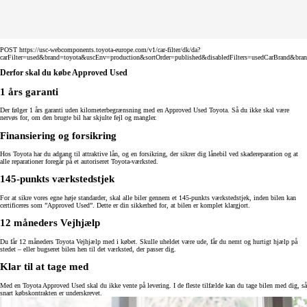
POST https://usc-webcomponents.toyota-europe.com/v1/car-filter/dk/da?
carFilter=used&brand=toyota&uscEnv=production&sortOrder=published&disabledFilters=usedCarBrand&bra
Derfor skal du købe Approved Used
1 års garanti
Der følger 1 års garanti uden kilometerbegrænsning med en Approved Used Toyota. Så du ikke skal være
nervøs for, om den brugte bil har skjulte fejl og mangler.
Finansiering og forsikring
Hos Toyota har du adgang til attraktive lån, og en forsikring, der sikrer dig lånebil ved skadereparation og at
alle reparationer foregår på et autoriseret Toyota-værksted.
145-punkts værkstedstjek
For at sikre vores egne høje standarder, skal alle biler gennem et 145-punkts værkstedstjek, inden bilen kan
certificeres som ”Approved Used”. Dette er din sikkerhed for, at bilen er komplet klargjort.
12 måneders Vejhjælp
Du får 12 måneders Toyota Vejhjælp med i købet. Skulle uheldet være ude, får du nemt og hurtigt hjælp på
stedet – eller bugseret bilen hen til det værksted, der passer dig.
Klar til at tage med
Med en Toyota Approved Used skal du ikke vente på levering. I de fleste tilfælde kan du tage bilen med dig, så
snart købskontrakten er underskrevet.