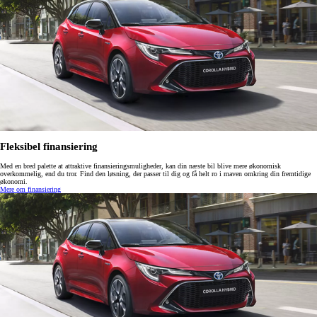
Fleksibel finansiering
Med en bred palette at attraktive finansieringsmuligheder, kan din næste bil blive mere økonomisk
overkommelig, end du tror. Find den løsning, der passer til dig og få helt ro i maven omkring din fremtidige
økonomi.
Mere om finansiering