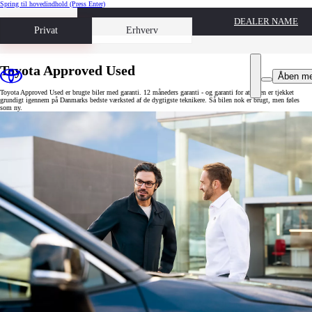
Spring til hovedindhold
(Press Enter)
DEALER NAME
Book prøvetur
Privat
Erhverv
Toyota Approved Used
Åben m
Toyota Approved Used er brugte biler med garanti. 12 måneders garanti - og garanti for at bilen er tjekket
grundigt igennem på Danmarks bedste værksted af de dygtigste teknikere. Så bilen nok er brugt, men føles
som ny.