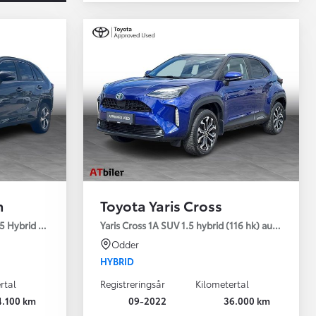
n
Toyota Yaris Cross
5 Hybrid (306 hk) aut. gear AWD-i H3 - Comfort - Premium
Yaris Cross 1A SUV 1.5 hybrid (116 hk) aut. gear Sty
Odder
HYBRID
rtal
Registreringsår
Kilometertal
4.100 km
09-2022
36.000 km