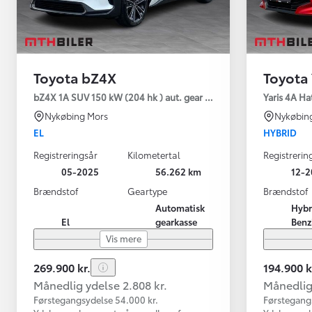
Toyota bZ4X
Toyota 
bZ4X 1A SUV 150 kW (204 hk ) aut. gear Executive Premium
Yaris 4A Ha
Nykøbing Mors
Nykøbin
EL
HYBRID
Registreringsår
Kilometertal
Registrerin
05-2025
56.262 km
12-2
Brændstof
Geartype
Brændstof
Automatisk
Hybr
El
gearkasse
Benz
Vis mere
269.900 kr.
194.900 k
Månedlig ydelse 2.808 kr.
Månedlig 
Førstegangsydelse 54.000 kr.
Førstegang