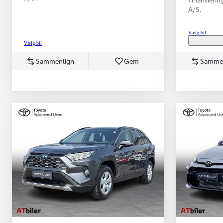
A/S.
Vælg bil
Vælg bil
Sammenlign
Gem
Samme