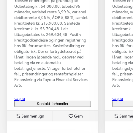
Ydelsen er beregnet på grundlag af:
Ydelsen er 
Udbetaling kr. 54.000,00, løbetid 96
Udbetaling 
måneder, variabel rente 3,99 %, variabel
måneder, va
debitorrente 4,06 %, ÅOP 5,88 %, samlet
debitorrent
kreditbeløb kr. 215.900,00. Samlede
kreditbeløb
kreditomk. kr. 53.704,48. I alt
kreditomk. 
tilbagebetales kr. 269.604,48. Positiv
tilbagebeta
kreditgodkendelse og ingen registrering
kreditgodke
hos RKI forudsættes. Kaskoforsikring er
hos RKI for
obligatorisk. Der er fortrydelsesret på
obligatorisk
lånet. Ingen løbende mdl. gebyrer ved
lånet. Inge
betaling via en automatisk
betaling vi
betalingstjeneste. Vi tager forbehold for
betalingstj
Fra kr. 349.990
fejl, prisændringer og renteforhøjelser.
fejl, prisæ
Finansiering via Toyota Financial Services
Finansierin
A/S.
A/S.
Vælg bil
Vælg bil
Kontakt forhandler
Sammenlign
Gem
Samme