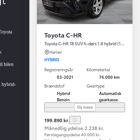
Toyota
Toyota C-HR
Toyota C-HR 1B SUV 5-dørs 1.8 hybrid (122 hk) au
k
Herlev
HYBRID
il bilen
Registreringsår
Kilometertal
03-2021
76.000 km
å hybrid-
Brændstof
Geartype
Hybrid
Automatisk
Benzin
gearkasse
Vis mere
199.890 kr.
Månedlig ydelse 2.238 kr.
Førstegangsydelse 40.000 kr.