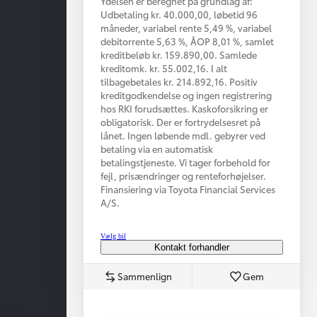
Ydelsen er beregnet på grundlag af:
Udbetaling kr. 40.000,00, løbetid 96
måneder, variabel rente 5,49 %, variabel
debitorrente 5,63 %, ÅOP 8,01 %, samlet
kreditbeløb kr. 159.890,00. Samlede
kreditomk. kr. 55.002,16. I alt
tilbagebetales kr. 214.892,16. Positiv
kreditgodkendelse og ingen registrering
hos RKI forudsættes. Kaskoforsikring er
obligatorisk. Der er fortrydelsesret på
lånet. Ingen løbende mdl. gebyrer ved
betaling via en automatisk
betalingstjeneste. Vi tager forbehold for
fejl, prisændringer og renteforhøjelser.
Finansiering via Toyota Financial Services
A/S.
Vælg bil
Kontakt forhandler
Sammenlign
Gem