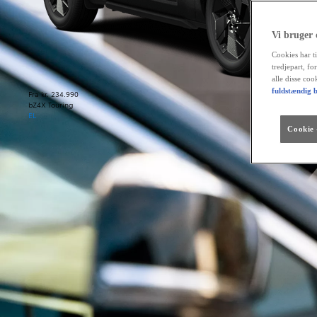
Vi bruger
Cookies har ti
tredjepart, fo
alle disse co
fuldstændig b
Fra kr. 234.990
bZ4X Touring
EL
Cookie -