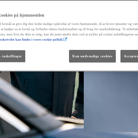
 cookies på hjemmesiden
l formål at give dig den bedst mulige oplevelse af vores hjemmeside, til at levere tjenester og vær
r at hjælpe os at forstå og forbedre sidens funktionalitet og til brug for markedsføring. Vi anbefal
okies, men hvis du ikke er enig, kan du nemt ændre dem ved at trykke på cookie indstillingerne n
eskrivelse kan findes i vores cookie-politik
Fra kr. 299.990
Den nye GR GT
The soul lives on.
 indstillinger
Kun nødvendige cookies
Accepter