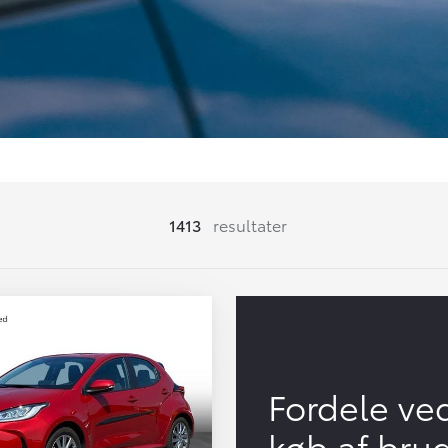
1413
resultater
Fordele ve
køb af bru