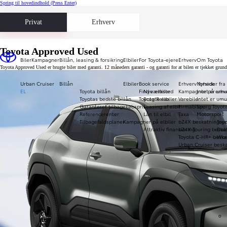
Spring til hovedindhold
(Press Enter)
Privat
Erhverv
Toyota Approved Used
Biler
Kampagner
Billån, leasing & forsikring
Elbiler
For Toyota-ejere
Erhverv
Om Toyota
Toyota Approved Used er brugte biler med garanti. 12 måneders garanti - og garanti for at bilen er tjekket gru
Urban Cruiser
Billån
Elbiler
Book service
Erhverv forside
Nyheder fra
EL
Toyota billån
Find værksted
Nye elbiler
Kampagner på erhve
Intet er umu
Toyotas bedste billån
Toyota Relax
Brugte elbiler
Varebiler
Intet er umu
Garanteret tilbagekøbspris
Leasing af elbil
Firmabiler
Spørg Toyot
Referencerenter
Lån til elbil
Taxa
Motorsport
Tilbagefaldsplaner
Kampagner på elbiler
bZ4X beskatningspr
Toy
Attraktiv finansiering
bZ4X Touring beska
Daka
Toyota C-HR+ beska
Wor
Urban Cruiser beska