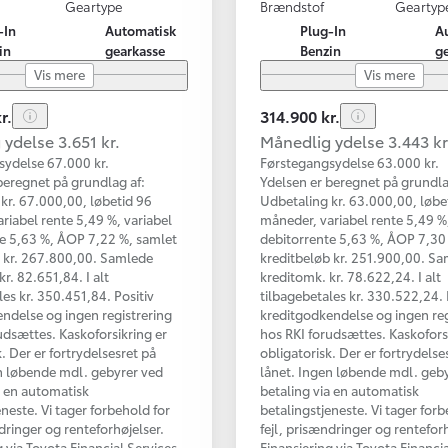
Geartype
Brændstof
Geartyp
-In
Automatisk
Plug-In
A
in
gearkasse
Benzin
g
Vis mere
Vis mere
r.
314.900 kr.
ydelse 3.651 kr.
Månedlig ydelse 3.443 kr
sydelse 67.000 kr.
Førstegangsydelse 63.000 kr.
beregnet på grundlag af:
Ydelsen er beregnet på grundla
kr. 67.000,00, løbetid 96
Udbetaling kr. 63.000,00, løbe
riabel rente 5,49 %, variabel
måneder, variabel rente 5,49 %,
e 5,63 %, ÅOP 7,22 %, samlet
debitorrente 5,63 %, ÅOP 7,30
b kr. 267.800,00. Samlede
kreditbeløb kr. 251.900,00. S
r. 82.651,84. I alt
kreditomk. kr. 78.622,24. I alt
les kr. 350.451,84. Positiv
tilbagebetales kr. 330.522,24. 
ndelse og ingen registrering
kreditgodkendelse og ingen reg
udsættes. Kaskoforsikring er
hos RKI forudsættes. Kaskofors
. Der er fortrydelsesret på
obligatorisk. Der er fortrydelse
n løbende mdl. gebyrer ved
lånet. Ingen løbende mdl. geb
a en automatisk
betaling via en automatisk
eneste. Vi tager forbehold for
betalingstjeneste. Vi tager forb
ndringer og renteforhøjelser.
fejl, prisændringer og renteforh
g via Toyota Financial Services
Finansiering via Toyota Financi