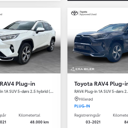
 RAV4 Plug-in
Toyota RAV4 Plug-i
Den nye Yaris Cross
n 1A SUV 5-dørs 2.5 hybrid (306 hk) aut. gear AWD-i H3 - Comfort
RAV4 Plug-in 1A SUV 5-dørs 2.
Kommer snart
Hillerød
PLUG-IN
gsår
Kilometertal
Registreringsår
Kilomete
021
48.000 km
03-2021
8