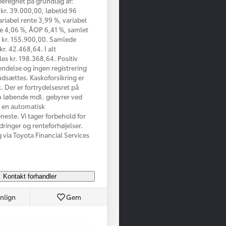
beregnet på grundlag af:
kr. 39.000,00, løbetid 96
riabel rente 3,99 %, variabel
e 4,06 %, ÅOP 6,41 %, samlet
 kr. 155.900,00. Samlede
kr. 42.468,64. I alt
les kr. 198.368,64. Positiv
ndelse og ingen registrering
udsættes. Kaskoforsikring er
. Der er fortrydelsesret på
n løbende mdl. gebyrer ved
a en automatisk
eneste. Vi tager forbehold for
ndringer og renteforhøjelser.
g via Toyota Financial Services
Kontakt forhandler
nlign
Gem