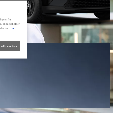
ktøjer fra
er, at du beholder
edenfor.
En
 alle cookies