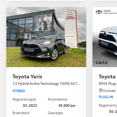
Toyota Yaris
Toyota
Yaris
1,5 Hybrid Active Technology 116HK 5d Trinl. Gear
RAV4 Plug-i
HYBRID
Holbæk
HYBRID
PLUG-IN
Registreringsår
Kilometertal
Registrerin
02-2022
39.000 km
05-2
Brændstof
Geartype