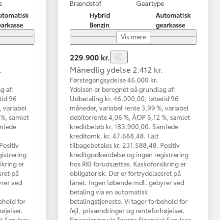
e
Brændstof
Geartype
utomatisk
Hybrid
Automatisk
earkasse
Benzin
gearkasse
Vis mere
229.900 kr.
.
Månedlig ydelse 2.412 kr.
Førstegangsydelse 46.000 kr.
g af:
Ydelsen er beregnet på grundlag af:
tid 96
Udbetaling kr. 46.000,00, løbetid 96
 variabel
måneder, variabel rente 3,99 %, variabel
 %, samlet
debitorrente 4,06 %, ÅOP 6,12 %, samlet
amlede
kreditbeløb kr. 183.900,00. Samlede
kreditomk. kr. 47.688,48. I alt
Positiv
tilbagebetales kr. 231.588,48. Positiv
istrering
kreditgodkendelse og ingen registrering
ikring er
hos RKI forudsættes. Kaskoforsikring er
sret på
obligatorisk. Der er fortrydelsesret på
yrer ved
lånet. Ingen løbende mdl. gebyrer ved
betaling via en automatisk
ehold for
betalingstjeneste. Vi tager forbehold for
øjelser.
fejl, prisændringer og renteforhøjelser.
al Services
Finansiering via Toyota Financial Services