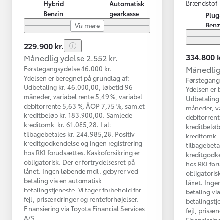
Brændstof
Hybrid
Automatisk
Benzin
gearkasse
Plug
Benz
Vis mere
229.900 kr.
334.800 k
Månedlig ydelse 2.552 kr.
Månedlig 
Førstegangsydelse 46.000 kr.
Ydelsen er beregnet på grundlag af:
Førstegang
Udbetaling kr. 46.000,00, løbetid 96
Ydelsen er 
måneder, variabel rente 5,49 %, variabel
Udbetaling 
debitorrente 5,63 %, ÅOP 7,75 %, samlet
måneder, va
kreditbeløb kr. 183.900,00. Samlede
debitorrent
kreditomk. kr. 61.085,28. I alt
kreditbelø
tilbagebetales kr. 244.985,28. Positiv
kreditomk. k
kreditgodkendelse og ingen registrering
tilbagebeta
hos RKI forudsættes. Kaskoforsikring er
kreditgodke
obligatorisk. Der er fortrydelsesret på
hos RKI for
lånet. Ingen løbende mdl. gebyrer ved
obligatorisk
betaling via en automatisk
lånet. Inge
betalingstjeneste. Vi tager forbehold for
betaling vi
fejl, prisændringer og renteforhøjelser.
betalingstj
Finansiering via Toyota Financial Services
fejl, prisæ
A/S.
Finansierin