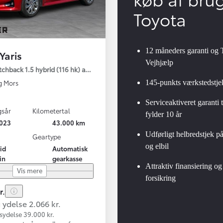
Toyota
12 måneders garanti og 
Yaris
Vejhjælp
tchback 1.5 hybrid (116 hk) aut. gear Active - Technology
145-punkts værkstedstje
g Mors
Serviceaktiveret garanti t
gsår
Kilometertal
fylder 10 år
023
43.000 km
Udførligt helbredstjek p
Geartype
og elbil
id
Automatisk
in
gearkasse
Attraktiv finansiering og
Vis mere
forsikring
r.
ydelse 2.066 kr.
sydelse 39.000 kr.