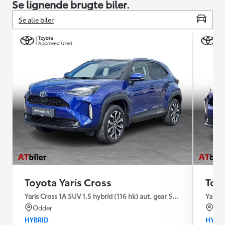
Se lignende brugte biler.
Se alle biler
Toyota Yaris Cross
Toyo
Yaris Cross 1A SUV 1.5 hybrid (116 hk) aut. gear Style
Yaris 
Odder
Od
HYBRID
HYBR