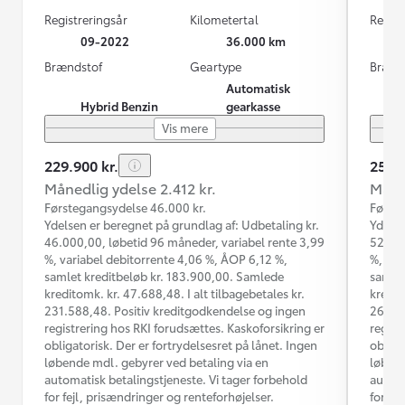
Registreringsår
Kilometertal
Regist
09-2022
36.000 km
Brændstof
Geartype
Brænd
Automatisk
Hybrid Benzin
gearkasse
Vis mere
229.900 kr.
259.9
Månedlig ydelse 2.412 kr.
Måned
Førstegangsydelse 46.000 kr.
Første
Ydelsen er beregnet på grundlag af: Udbetaling kr.
Ydelse
46.000,00, løbetid 96 måneder, variabel rente 3,99
52.000
%, variabel debitorrente 4,06 %, ÅOP 6,12 %,
%, var
samlet kreditbeløb kr. 183.900,00. Samlede
samlet
kreditomk. kr. 47.688,48. I alt tilbagebetales kr.
kredit
231.588,48. Positiv kreditgodkendelse og ingen
260.13
registrering hos RKI forudsættes. Kaskoforsikring er
regist
obligatorisk. Der er fortrydelsesret på lånet. Ingen
obliga
løbende mdl. gebyrer ved betaling via en
løbend
automatisk betalingstjeneste. Vi tager forbehold
automa
for fejl, prisændringer og renteforhøjelser.
for fe