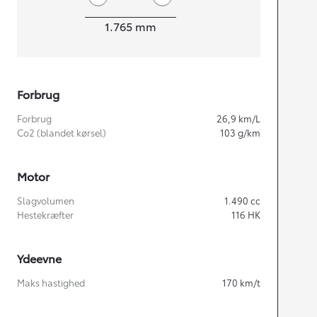
Bredde
1.765
mm
Forbrug
Forbrug
26,9
km/L
Co2 (blandet kørsel)
103
g/km
Motor
Slagvolumen
1.490
cc
Hestekræfter
116
HK
Ydeevne
Maks hastighed
170
km/t