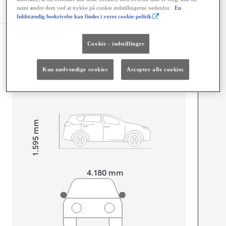
Specifikationer
nemt ændre dem ved at trykke på cookie indstillingerne nedenfor.
En
fuldstændig beskrivelse kan findes i vores cookie-politik
Dimensioner og mål
Cookie - indstillinger
Døre
5
Sæder
5
Kun nødvendige cookies
Accepter alle cookies
mm
1.595
Højt
Længde
4.180
mm