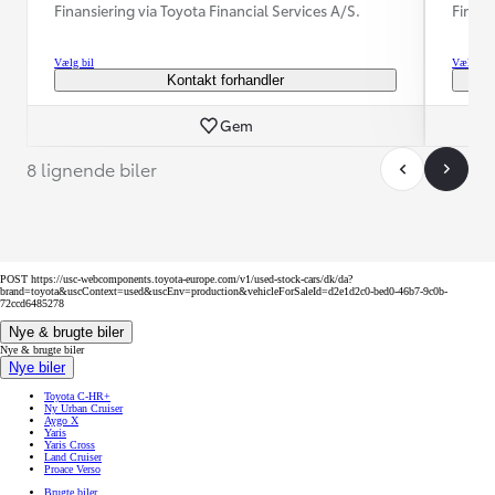
Finansiering via Toyota Financial Services A/S.
Finans
Vælg bil
Vælg bil
Kontakt forhandler
Gem
8 lignende biler
POST https://usc-webcomponents.toyota-europe.com/v1/used-stock-cars/dk/da?
brand=toyota&uscContext=used&uscEnv=production&vehicleForSaleId=d2e1d2c0-bed0-46b7-9c0b-
72ccd6485278
Nye & brugte biler
Nye & brugte biler
Nye biler
Toyota C-HR+
Ny Urban Cruiser
Aygo X
Yaris
Yaris Cross
Land Cruiser
Proace Verso
Brugte biler