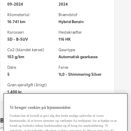
09-2024
2024
Kilometertal
Brændstof
16.741 km
Hybrid Benzin
Karosseri
Hestekræfter
5D - B-SUV
116 HK
Co2 (blandet kørsel)
Geartype
103 g/km
Automatisk gearkasse
Døre
Farve
5
1L0 - Shimmering Silver
Grøn ejerafgift (årligt)
1.400 kr.
Vi bruger cookies på hjemmesiden
Cookies har til formål at give dig den bedst mulige oplevelse af vores
Bildetaljer
hjemmeside, til at levere tjenester og værktøjer fra tredjepart, for at hjælpe os at
forstå og forbedre sidens funktionalitet og til brug for markedsføring. Vi
anbefaler, at du beholder alle disse cookies, men hvis du ikke er enig, kan du