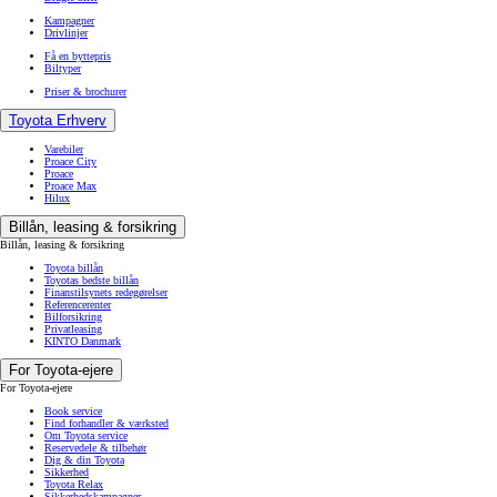
Kampagner
Drivlinjer
Få en byttepris
Biltyper
Priser & brochurer
Toyota Erhverv
Varebiler
Proace City
Proace
Proace Max
Hilux
Billån, leasing & forsikring
Billån, leasing & forsikring
Toyota billån
Toyotas bedste billån
Finanstilsynets redegørelser
Referencerenter
Bilforsikring
Privatleasing
KINTO Danmark
For Toyota-ejere
For Toyota-ejere
Book service
Find forhandler & værksted
Om Toyota service
Reservedele & tilbehør
Dig & din Toyota
Sikkerhed
Toyota Relax
Sikkerhedskampagner