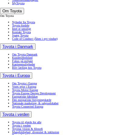
MyToyota
Om Toyota
Om Toyota
Nyheder fra Toyota
Toyota fordele
Intet er umuligt
Kontakt Toyota
Spørg Toyota
Code of Conduct
(Åben i nyt vindue)
Toyota i Danmark
Om Toyota Danmark
Kundetilfredshed
Fokus på miljøet
Karrieremuligheder
Bliv lærling hos Toyota
Toyota i Europa
Om Toyota i Europa
Vores rejse i Europa
Toyota Motor Europe
Toyota Europe Design Development
Europæiske fabrikker
Den europæiske forsyningskæde
Nationale marketing- & salgsselskaber
Toyota Connected Europa
Toyota i verden
Toyota til glæde for alle
Toyota i verden
Toyotas vision & filosofi
Mangfoldighed, diversitet & inklusion