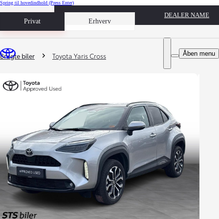
Spring til hovedindhold
(Press Enter)
DEALER NAME
Book prøvetur
Privat
Erhverv
Du er her
:
Åben menu
Brugte biler
Toyota Yaris Cross