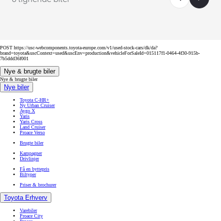
POST https://usc-webcomponents.toyota-europe.com/v1/used-stock-cars/dk/da?
brand=toyota&uscContext=used&uscEnv=production&vehicleForSaleId=015117f1-0464-4f30-915b-
7b5ddd36f001
Nye & brugte biler
Nye & brugte biler
Nye biler
Toyota C-HR+
Ny Urban Cruiser
Aygo X
Yaris
Yaris Cross
Land Cruiser
Proace Verso
Brugte biler
Kampagner
Drivlinjer
Få en byttepris
Biltyper
Priser & brochurer
Toyota Erhverv
Varebiler
Proace City