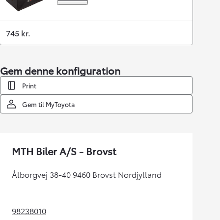
745 kr.
Gem denne konfiguration
Print
Gem til MyToyota
MTH Biler A/S - Brovst
Ålborgvej 38-40 9460 Brovst Nordjylland
98238010
(Opens in new tab)