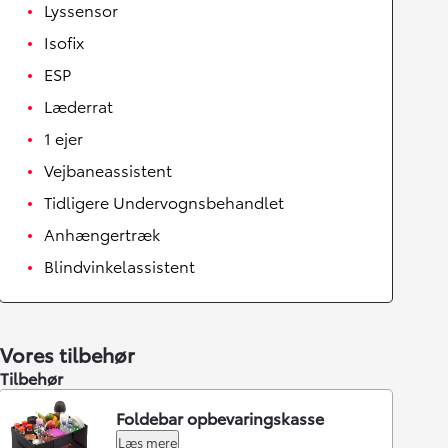
Lyssensor
Isofix
ESP
Læderrat
1 ejer
Vejbaneassistent
Tidligere Undervognsbehandlet
Anhængertræk
Blindvinkelassistent
Vores tilbehør
Tilbehør
Foldebar opbevaringskasse
Læs mere