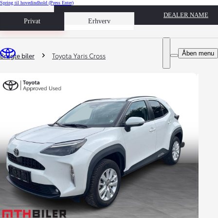
Spring til hovedindhold
(Press Enter)
DEALER NAME
Book prøvetur
Privat
Erhverv
Du er her
:
Åben menu
Brugte biler
Toyota Yaris Cross