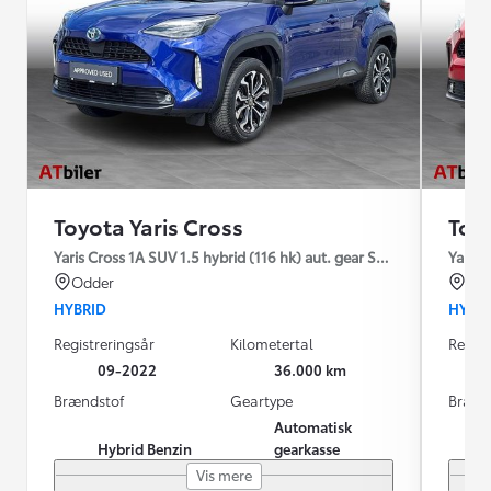
Toyota Yaris Cross
Toyo
Yaris Cross 1A SUV 1.5 hybrid (116 hk) aut. gear Style
Yaris 
Odder
Od
HYBRID
HYBR
Registreringsår
Kilometertal
Regist
09-2022
36.000 km
Brændstof
Geartype
Brænd
Automatisk
Hybrid Benzin
gearkasse
Vis mere