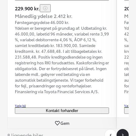
229.900 kr.
209.9
Månedlig ydelse 2.412 kr.
Måned
Førstegangsydelse 46.000 kr.
Første
Ydelsen er beregnet på grundlag af: Udbetaling kr.
Ydelse
46.000,00, løbetid 96 måneder, variabel rente 3,99
42.000
%, variabel debitorrente 4,06 %, ÅOP 6,12 %,
%, var
samlet kreditbeløb kr. 183.900,00. Samlede
samlet
kreditomk. kr. 47.688,48. I alt tilbagebetales kr.
kredit
231.588,48. Positiv kreditgodkendelse og ingen
224.93
registrering hos RKI forudsættes. Kaskoforsikring er
regist
obligatorisk. Der er fortrydelsesret på lånet. Ingen
obliga
løbende mdl. gebyrer ved betaling via en
løbend
automatisk betalingstjeneste. Vi tager forbehold
automa
for fejl, prisændringer og renteforhøjelser.
for fe
Finansiering via Toyota Financial Services A/S.
Finans
Vælg bil
Vælg bil
Kontakt forhandler
Gem
8 lignende biler