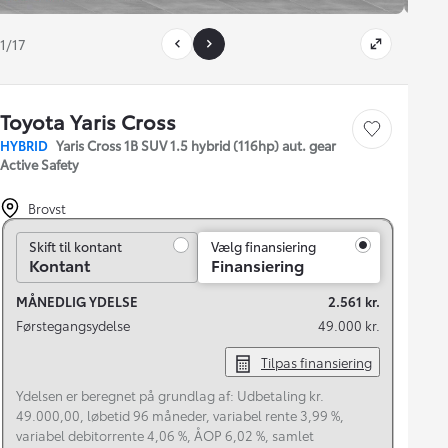
1/17
Toyota Yaris Cross
Gem bil
HYBRID
Yaris Cross 1B SUV 1.5 hybrid (116hp) aut. gear
Active Safety
Brovst
Skift til kontant
Skift til kontant
Vælg finansiering
Kontant
Finansiering
MÅNEDLIG YDELSE
2.561 kr.
Førstegangsydelse
49.000 kr.
Tilpas finansiering
Ydelsen er beregnet på grundlag af: Udbetaling kr.
49.000,00, løbetid 96 måneder, variabel rente 3,99 %,
variabel debitorrente 4,06 %, ÅOP 6,02 %, samlet