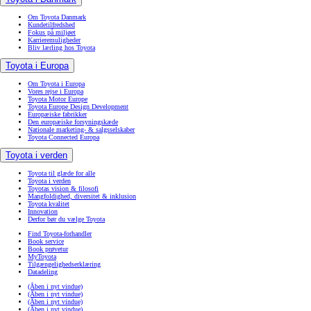
Om Toyota Danmark
Kundetilfredshed
Fokus på miljøet
Karrieremuligheder
Bliv lærling hos Toyota
Toyota i Europa
Om Toyota i Europa
Vores rejse i Europa
Toyota Motor Europe
Toyota Europe Design Development
Europæiske fabrikker
Den europæiske forsyningskæde
Nationale marketing- & salgsselskaber
Toyota Connected Europa
Toyota i verden
Toyota til glæde for alle
Toyota i verden
Toyotas vision & filosofi
Mangfoldighed, diversitet & inklusion
Toyota kvalitet
Innovation
Derfor bør du vælge Toyota
Find Toyota-forhandler
Book service
Book prøvetur
MyToyota
Tilgængelighedserklæring
Datadeling
(Åben i nyt vindue)
(Åben i nyt vindue)
(Åben i nyt vindue)
(Åben i nyt vindue)