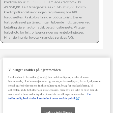
kreditbeløb kr. 195.900,00. Samlede kreditomk. kr.
49.958,88. I alt tilbagebetales kr. 245.858,88. Positiv
kreditgodkendelse og ingen registrering hos RKI
forudsættes. Kaskoforsikring er obligatorisk. Der er
fortrydelsesret på lånet. Ingen løbende mdl. gebyrer ved
betaling via en automatisk betalingstjeneste. Vi tager
forbehold for fejl, prisændringer og renteforhøjelser.
Finansiering via Toyota Financial Services A/S.
Registreringsår
Modelår
Vi bruger cookies på hjemmesiden
06-2024
2024
Cookies har til formål at give dig den bedst mulige oplevelse af vores
hjemmeside, til at levere tjenester og værktøjer fra tredjepart, for at hjælpe os at
Kilometertal
Brændstof
forstå og forbedre sidens funktionalitet og til brug for markedsføring. Vi
23.000 km
Hybrid Benzin
anbefaler, at du beholder alle disse cookies, men hvis du ikke er enig, kan du
nemt ændre dem ved at trykke på cookie indstillingerne nedenfor.
En
Karosseri
Hestekræfter
fuldstændig beskrivelse kan findes i vores cookie-politik
5D - B-SUV
116 HK
Co2 (blandet kørsel)
Geartype
Cookie - indstillinger