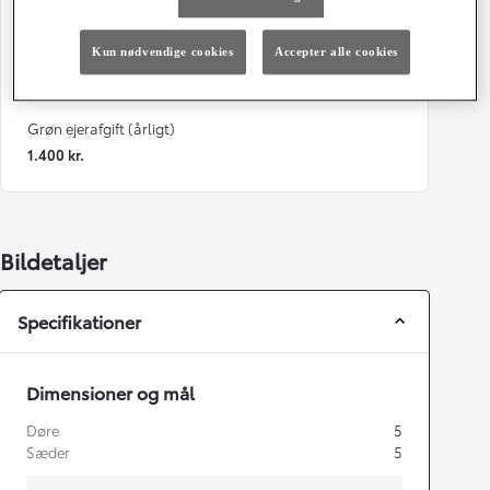
103 g/km
Automatisk gearkasse
Kun nødvendige cookies
Accepter alle cookies
Døre
Farve
5
089 - Platinum White Pearl
Grøn ejerafgift (årligt)
1.400 kr.
Bildetaljer
Specifikationer
Dimensioner og mål
Døre
5
Sæder
5