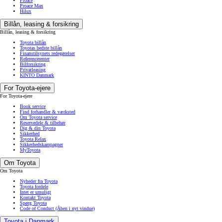
Proace
Proace Max
Hilux
Billån, leasing & forsikring
Billån, leasing & forsikring
Toyota billån
Toyotas bedste billån
Finanstilsynets redegørelser
Referencerenter
Bilforsikring
Privatleasing
KINTO Danmark
For Toyota-ejere
For Toyota-ejere
Book service
Find forhandler & værksted
Om Toyota service
Reservedele & tilbehør
Dig & din Toyota
Sikkerhed
Toyota Relax
Sikkerhedskampagner
MyToyota
Om Toyota
Om Toyota
Nyheder fra Toyota
Toyota fordele
Intet er umuligt
Kontakt Toyota
Spørg Toyota
Code of Conduct
(Åben i nyt vindue)
Toyota i Danmark