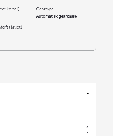
det kørsel)
Geartype
Automatisk gearkasse
gift (årligt)
5
5