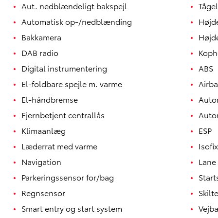
Aut. nedblændeligt bakspejl
Tågel
Automatisk op-/nedblænding
Højd
Bakkamera
Højd
DAB radio
Koph
Digital instrumentering
ABS
El-foldbare spejle m. varme
Airb
El-håndbremse
Auto
Fjernbetjent centrallås
Auto
Klimaanlæg
ESP
Læderrat med varme
Isofix
Yaris
HYBRID
Navigation
Lane 
Parkeringssensor for/bag
Star
Regnsensor
Skil
Smart entry og start system
Vejba