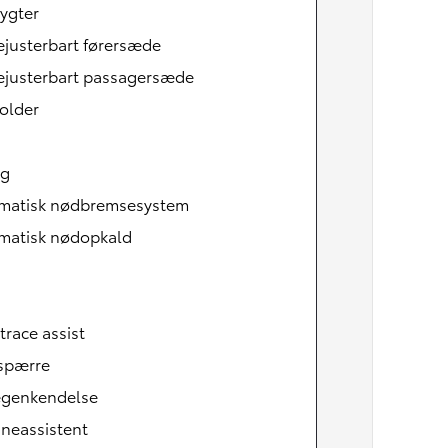
ygter
ejusterbart førersæde
ejusterbart passagersæde
older
ag
matisk nødbremsesystem
matisk nødopkald
Den nye Yaris Cross
Kommer snart
trace assist
tspærre
tegenkendelse
neassistent