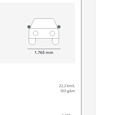
Bredde
1.765
mm
22,2
km/L
103
g/km