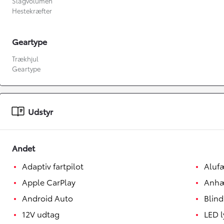
Slagvolumen
Hestekræfter
Geartype
Trækhjul
Geartype
Udstyr
Fra kr. 349.990
Andet
Adaptiv fartpilot
Aluf
Apple CarPlay
Anhæ
Android Auto
Blind
12V udtag
LED l