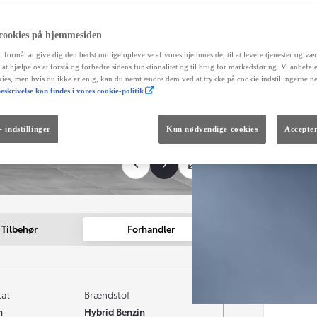
alt
reg
fortrydel
 cookies på hjemmesiden
aut
l formål at give dig den bedst mulige oplevelse af vores hjemmeside, til at levere tjenester og vær
og 
r at hjælpe os at forstå og forbedre sidens funktionalitet og til brug for markedsføring. Vi anbefal
okies, men hvis du ikke er enig, kan du nemt ændre dem ved at trykke på cookie indstillingerne n
Måned
eskrivelse kan findes i vores cookie-politik
Fra kr. 299.990
Den nye GR GT
The soul lives on.
 indstillinger
Kun nødvendige cookies
Accepter
Tilbehør
Forhandler
tal
Brændstof
m
Hybrid Benzin