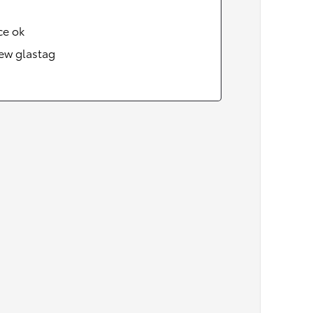
ce ok
ew glastag