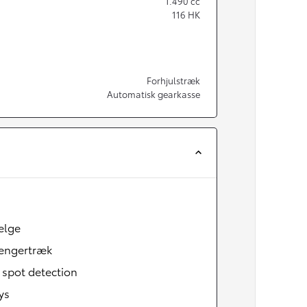
1.490
cc
116
HK
Forhjulstræk
Automatisk gearkasse
ælge
ngertræk
 spot detection
ys