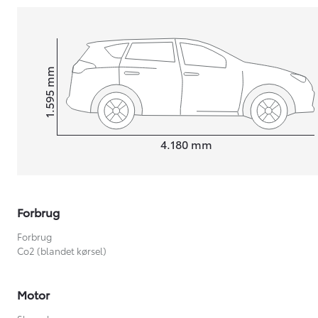
mm
1.595
Højt
Længde
4.180
mm
Forbrug
Forbrug
Co2 (blandet kørsel)
Motor