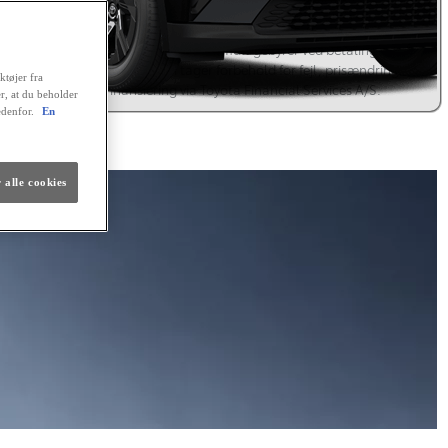
 tilbagebetales kr. 264.925,44. Positiv kreditgodkendelse og ingen
istrering hos RKI forudsættes. Kaskoforsikring er obligatorisk. Der er
sesret på lånet. Ingen løbende mdl. gebyrer ved betaling via en
omatisk betalingstjeneste. Vi tager forbehold for fejl, prisændringer
ktøjer fra
renteforhøjelser. Finansiering via Toyota Financial Services A/S.
er, at du beholder
edenfor.
En
lig finansiering
 alle cookies