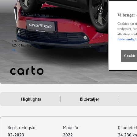
Vi bruger
Cookies har ti
tredjepart, fo
alle disse co
fuldstændig b
Fra kr. 234.990
bZ4X Touring
EL
Cookie -
Highlights
Bildetaljer
Registreringsår
Modelår
Kilometer
02-2023
2022
24.236 k