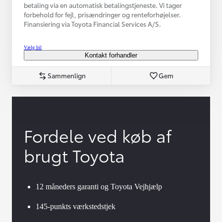
betaling via en automatisk betalingstjeneste. Vi tager
forbehold for fejl, prisændringer og renteforhøjelser.
Finansiering via Toyota Financial Services A/S.
Vælg bil
Kontakt forhandler
Sammenlign
Gem
Fordele ved køb af
brugt Toyota
12 måneders garanti og Toyota Vejhjælp
145-punkts værkstedstjek