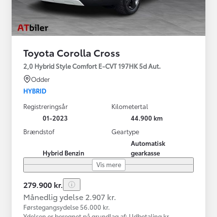
Toyota Corolla Cross
2,0 Hybrid Style Comfort E-CVT 197HK 5d Aut.
Odder
HYBRID
Registreringsår
Kilometertal
01-2023
44.900 km
Brændstof
Geartype
Automatisk
Hybrid Benzin
gearkasse
Vis mere
279.900 kr.
Månedlig ydelse 2.907 kr.
Førstegangsydelse 56.000 kr.
Ydelsen er beregnet på grundlag af: Udbetaling kr.