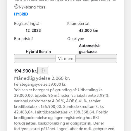
Nykøbing Mors
HYBRID
Registreringsår
Kilometertal
12-2023
43.000 km
Brændstof
Geartype
Automatisk
Hybrid Benzin
gearkasse
Vis mere
194.900 kr.
Månedlig ydelse 2.066 kr.
Førstegangsydelse 39.000 kr.
Ydelsen er beregnet på grundlag af: Udbetaling kr.
39.000,00, løbetid 96 måneder, variabel rente 3,99 %,
variabel debitorrente 4,06 %, ÅOP 6,41 %, samlet
kreditbeløb kr. 155.900,00. Samlede kreditomk. kr.
42.468,64. I alt tilbagebetales kr. 198.368,64. Positiv
kreditgodkendelse og ingen registrering hos RKI
forudsættes. Kaskoforsikring er obligatorisk. Der er
fortrydelsesret på lånet. Ingen løbende mdl. gebyrer ved