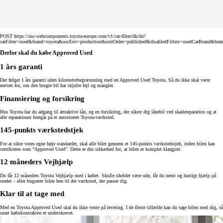
POST https://usc-webcomponents.toyota-europe.com/v1/car-filter/dk/da?
carFilter=used&brand=toyota&uscEnv=production&sortOrder=published&disabledFilters=usedCarBrand&bra
Derfor skal du købe Approved Used
1 års garanti
Der følger 1 års garanti uden kilometerbegrænsning med en Approved Used Toyota. Så du ikke skal være
nervøs for, om den brugte bil har skjulte fejl og mangler.
Finansiering og forsikring
Hos Toyota har du adgang til attraktive lån, og en forsikring, der sikrer dig lånebil ved skadereparation og at
alle reparationer foregår på et autoriseret Toyota-værksted.
145-punkts værkstedstjek
For at sikre vores egne høje standarder, skal alle biler gennem et 145-punkts værkstedstjek, inden bilen kan
certificeres som ”Approved Used”. Dette er din sikkerhed for, at bilen er komplet klargjort.
12 måneders Vejhjælp
Du får 12 måneders Toyota Vejhjælp med i købet. Skulle uheldet være ude, får du nemt og hurtigt hjælp på
stedet – eller bugseret bilen hen til det værksted, der passer dig.
Klar til at tage med
Med en Toyota Approved Used skal du ikke vente på levering. I de fleste tilfælde kan du tage bilen med dig, så
snart købskontrakten er underskrevet.