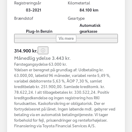
Registreringsår
Kilometertal
03-2021
84.100 km
Brændstof
Geartype
Automatisk
Plug-In Benzin
gearkasse
Vis mere
314.900 kr.
Månedlig ydelse 3.443 kr.
Førstegangsydelse 63.000 kr.
Ydelsen er beregnet på grundlag af: Udbetaling kr.
63.000,00, løbetid 96 måneder, variabel rente 5,49 %,
variabel debitorrente 5,63 %, ÅOP 7,30 %, samlet
kreditbeløb kr. 251.900,00. Samlede kreditomk. kr.
78.622,24. I alt tilbagebetales kr. 330.522,24. Positiv
kreditgodkendelse og ingen registrering hos RKI
forudsættes. Kaskoforsikring er obligatorisk. Der er
fortrydelsesret på lånet. Ingen løbende mdl. gebyrer ved
betaling via en automatisk betalingstjeneste. Vi tager
forbehold for fejl, prisændringer og renteforhøjelser.
Finansiering via Toyota Financial Services A/S.