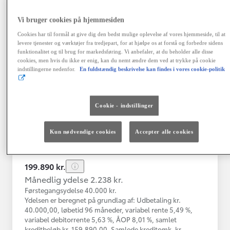
Vi bruger cookies på hjemmesiden
Toyota C-HR
Cookies har til formål at give dig den bedst mulige oplevelse af vores hjemmeside, til at
Toyota C-HR 1B SUV 5-dørs 1.8 hybrid (122 hk) aut. gear C-LUB -
levere tjenester og værktøjer fra tredjepart, for at hjælpe os at forstå og forbedre sidens
funktionalitet og til brug for markedsføring. Vi anbefaler, at du beholder alle disse
Herlev
cookies, men hvis du ikke er enig, kan du nemt ændre dem ved at trykke på cookie
HYBRID
indstillingerne nedenfor.
En fuldstændig beskrivelse kan findes i vores cookie-politik
Registreringsår
Kilometertal
03-2021
76.000 km
Cookie - indstillinger
Brændstof
Geartype
Automatisk
Hybrid Benzin
gearkasse
Kun nødvendige cookies
Accepter alle cookies
Vis mere
199.890 kr.
Månedlig ydelse 2.238 kr.
Førstegangsydelse 40.000 kr.
Ydelsen er beregnet på grundlag af: Udbetaling kr.
40.000,00, løbetid 96 måneder, variabel rente 5,49 %,
variabel debitorrente 5,63 %, ÅOP 8,01 %, samlet
kreditbeløb kr. 159.890,00. Samlede kreditomk. kr.