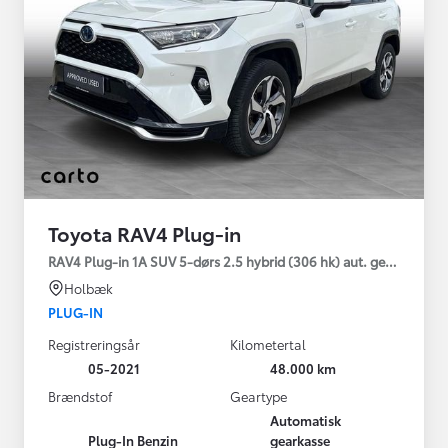
Toyota RAV4 Plug-in
RAV4 Plug-in 1A SUV 5-dørs 2.5 hybrid (306 hk) aut. gear AWD-i
Holbæk
PLUG-IN
Registreringsår
Kilometertal
05-2021
48.000 km
Brændstof
Geartype
Automatisk
Plug-In Benzin
gearkasse