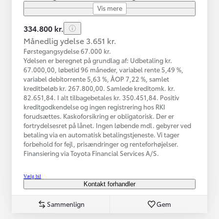
Vis mere
334.800 kr.
Månedlig ydelse 3.651 kr.
Førstegangsydelse 67.000 kr.
Ydelsen er beregnet på grundlag af: Udbetaling kr.
67.000,00, løbetid 96 måneder, variabel rente 5,49 %,
variabel debitorrente 5,63 %, ÅOP 7,22 %, samlet
kreditbeløb kr. 267.800,00. Samlede kreditomk. kr.
82.651,84. I alt tilbagebetales kr. 350.451,84. Positiv
kreditgodkendelse og ingen registrering hos RKI
forudsættes. Kaskoforsikring er obligatorisk. Der er
fortrydelsesret på lånet. Ingen løbende mdl. gebyrer ved
betaling via en automatisk betalingstjeneste. Vi tager
forbehold for fejl, prisændringer og renteforhøjelser.
Finansiering via Toyota Financial Services A/S.
Vælg bil
Kontakt forhandler
Sammenlign
Gem