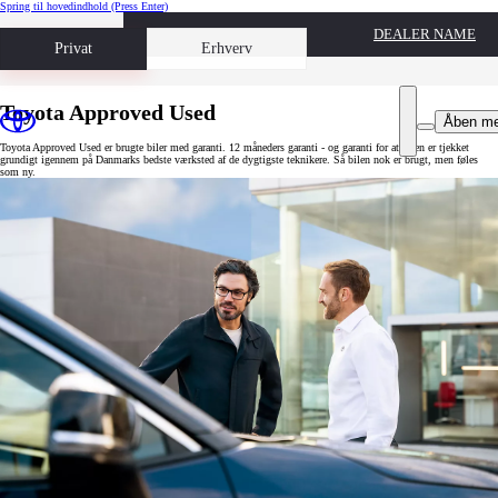
Spring til hovedindhold
(Press Enter)
DEALER NAME
Book prøvetur
Privat
Erhverv
Toyota Approved Used
Åben m
Toyota Approved Used er brugte biler med garanti. 12 måneders garanti - og garanti for at bilen er tjekket
grundigt igennem på Danmarks bedste værksted af de dygtigste teknikere. Så bilen nok er brugt, men føles
som ny.