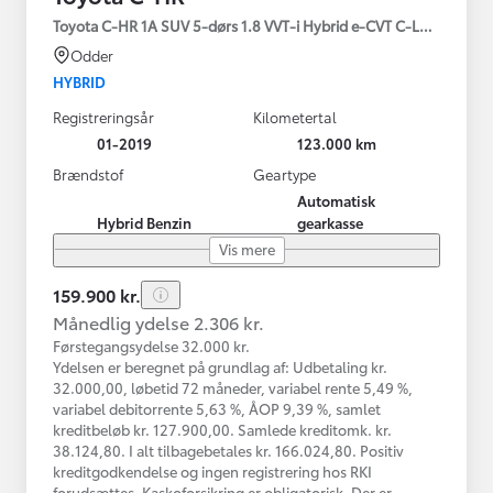
Toyota C-HR 1A SUV 5-dørs 1.8 VVT-i Hybrid e-CVT C-LUB - SMAR
Odder
HYBRID
Registreringsår
Kilometertal
01-2019
123.000 km
Brændstof
Geartype
Automatisk
Hybrid Benzin
gearkasse
Vis mere
159.900 kr.
Månedlig ydelse 2.306 kr.
Førstegangsydelse 32.000 kr.
Ydelsen er beregnet på grundlag af: Udbetaling kr.
32.000,00, løbetid 72 måneder, variabel rente 5,49 %,
variabel debitorrente 5,63 %, ÅOP 9,39 %, samlet
kreditbeløb kr. 127.900,00. Samlede kreditomk. kr.
38.124,80. I alt tilbagebetales kr. 166.024,80. Positiv
kreditgodkendelse og ingen registrering hos RKI
forudsættes. Kaskoforsikring er obligatorisk. Der er