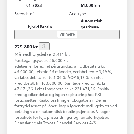
01-2023
61.000 km
Brændstof
Geartype
Automatisk
Hybrid Benzin
gearkasse
Vis mere
229.800 kr.
Månedlig ydelse 2.411 kr.
Førstegangsydelse 46.000 kr.
Ydelsen er beregnet på grundlag af: Udbetaling kr.
46.000,00, løbetid 96 måneder, variabel rente 3,99 %,
variabel debitorrente 4,06 %, ÅOP 6,12 %, samlet
kreditbeløb kr. 183.800,00. Samlede kreditomk. kr.
47.671,36. I alt tilbagebetales kr. 231.471,36. Positiv
kreditgodkendelse og ingen registrering hos RKI
forudsættes. Kaskoforsikring er obligatorisk. Der er
fortrydelsesret på lånet. Ingen løbende mdl. gebyrer ved
betaling via en automatisk betalingstjeneste. Vi tager
forbehold for fejl, prisændringer og renteforhøjelser.
Finansiering via Toyota Financial Services A/S.