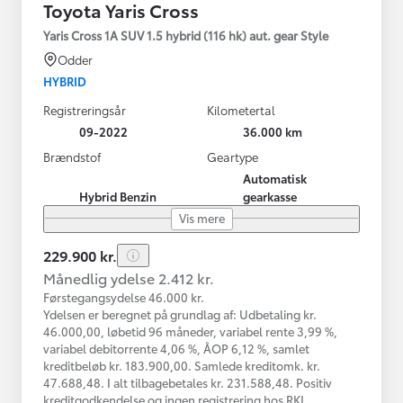
Toyota Yaris Cross
Yaris Cross 1A SUV 1.5 hybrid (116 hk) aut. gear Style
Odder
HYBRID
Registreringsår
Kilometertal
09-2022
36.000 km
Brændstof
Geartype
Automatisk
Hybrid Benzin
gearkasse
Vis mere
229.900 kr.
Månedlig ydelse 2.412 kr.
Førstegangsydelse 46.000 kr.
Ydelsen er beregnet på grundlag af: Udbetaling kr.
46.000,00, løbetid 96 måneder, variabel rente 3,99 %,
variabel debitorrente 4,06 %, ÅOP 6,12 %, samlet
kreditbeløb kr. 183.900,00. Samlede kreditomk. kr.
47.688,48. I alt tilbagebetales kr. 231.588,48. Positiv
kreditgodkendelse og ingen registrering hos RKI