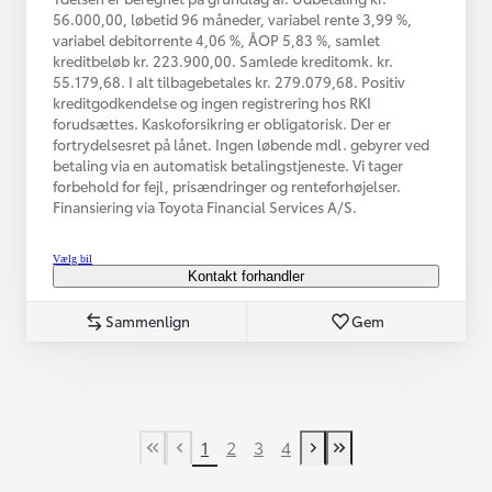
56.000,00, løbetid 96 måneder, variabel rente 3,99 %,
variabel debitorrente 4,06 %, ÅOP 5,83 %, samlet
kreditbeløb kr. 223.900,00. Samlede kreditomk. kr.
55.179,68. I alt tilbagebetales kr. 279.079,68. Positiv
kreditgodkendelse og ingen registrering hos RKI
forudsættes. Kaskoforsikring er obligatorisk. Der er
fortrydelsesret på lånet. Ingen løbende mdl. gebyrer ved
betaling via en automatisk betalingstjeneste. Vi tager
forbehold for fejl, prisændringer og renteforhøjelser.
Finansiering via Toyota Financial Services A/S.
Vælg bil
Kontakt forhandler
Sammenlign
Gem
1
2
3
4
First Page
Tidligere side
Næste side
Last Page