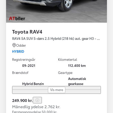
Toyota RAV4
RAV4 5A SUV 5-dørs 2.5 Hybrid (218 hk) aut. gear H3 - Comfort
Odder
HYBRID
Registreringsår
Kilometertal
09-2021
112.400 km
Brændstof
Geartype
Automatisk
Hybrid Benzin
gearkasse
Vis mere
249.900 kr.
Månedlig ydelse 2.762 kr.
Førstegangsydelse 50.000 kr.