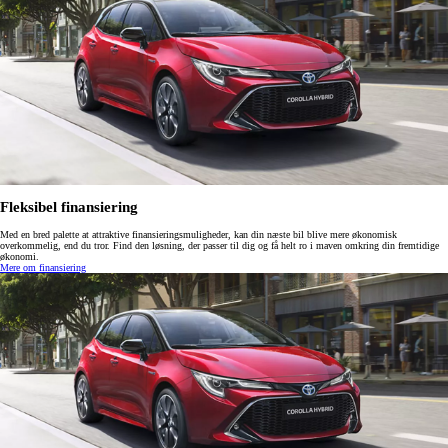
Fleksibel finansiering
Med en bred palette at attraktive finansieringsmuligheder, kan din næste bil blive mere økonomisk
overkommelig, end du tror. Find den løsning, der passer til dig og få helt ro i maven omkring din fremtidige
økonomi.
Mere om finansiering