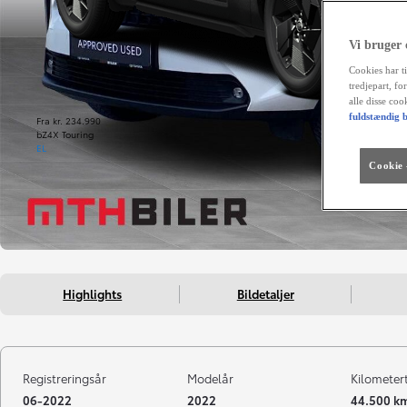
Vi bruger
Cookies har ti
tredjepart, fo
alle disse co
fuldstændig b
Fra kr. 234.990
bZ4X Touring
EL
Cookie -
Highlights
Bildetaljer
Registreringsår
Modelår
Kilometer
06-2022
2022
44.500 k