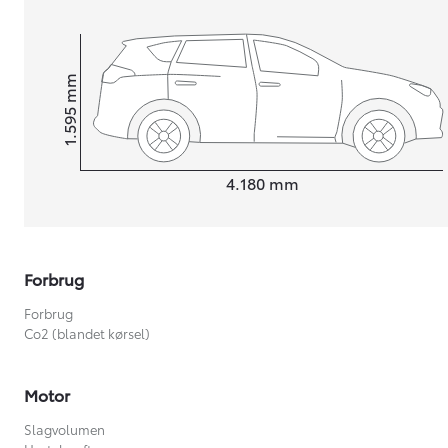
mm
1.595
Højt
Længde
4.180
mm
Forbrug
Forbrug
Co2 (blandet kørsel)
Motor
Slagvolumen