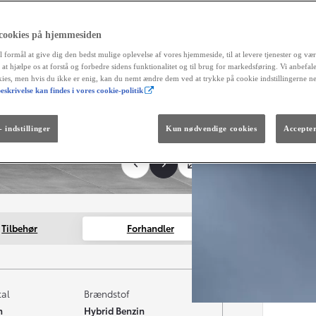
reg
fortrydel
aut
 cookies på hjemmesiden
og 
l formål at give dig den bedst mulige oplevelse af vores hjemmeside, til at levere tjenester og vær
r at hjælpe os at forstå og forbedre sidens funktionalitet og til brug for markedsføring. Vi anbefal
Måned
okies, men hvis du ikke er enig, kan du nemt ændre dem ved at trykke på cookie indstillingerne n
eskrivelse kan findes i vores cookie-politik
Fra kr. 299.990
Den nye GR GT
The soul lives on.
 indstillinger
Kun nødvendige cookies
Accepter
Tilbehør
Forhandler
tal
Brændstof
m
Hybrid Benzin