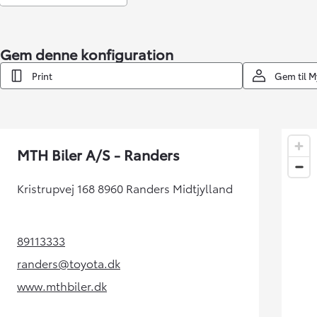
Gem denne konfiguration
Print
Gem til 
MTH Biler A/S - Randers
Kristrupvej 168 8960 Randers Midtjylland
89113333
(Opens in new tab)
randers@toyota.dk
(Opens in new tab)
www.mthbiler.dk
(Opens in new tab)