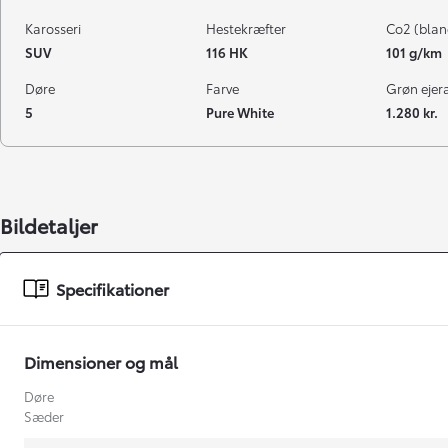
Karosseri
Hestekræfter
Co2 (blan
SUV
116 HK
101 g/km
Døre
Farve
Grøn ejeraf
5
Pure White
1.280 kr.
Bildetaljer
Specifikationer
Dimensioner og mål
Døre
Sæder