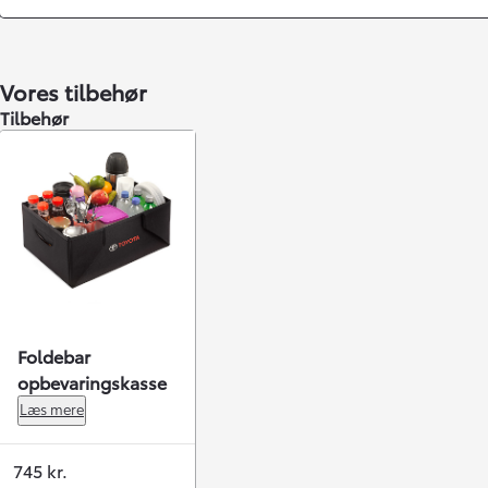
Vores tilbehør
Tilbehør
Yaris
Foldebar
HYBRID
opbevaringskasse
Læs mere
745 kr.