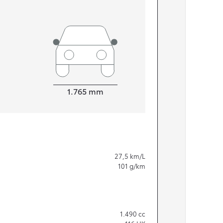
Bredde
1.765
mm
27,5
km/L
101
g/km
1.490
cc