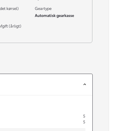
det kørsel)
Geartype
Automatisk gearkasse
gift (årligt)
5
5