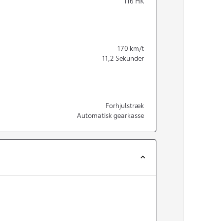
116
HK
170
km/t
11,2
Sekunder
Forhjulstræk
Automatisk gearkasse