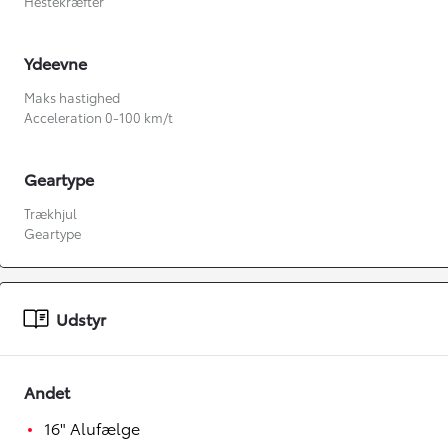
Hestekræfter
Ydeevne
Maks hastighed
Acceleration 0-100 km/t
Geartype
Trækhjul
Geartype
Fra kr. 349.990
Udstyr
Andet
16" Alufælge