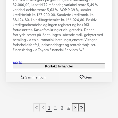
32.000,00, løbetid 72 måneder, variabel rente 5,49 %,
variabel debitorrente 5,63 %, ÅOP 9,39 %, samlet
kreditbeløb kr. 127.900,00. Samlede kreditomk. kr.
38.124,80. I alt tilbagebetales kr. 166.024,80. Positiv
kreditgodkendelse og ingen registrering hos RKI
forudsættes. Kaskoforsikring er obligatorisk. Der er
fortrydelsesret på lånet. Ingen løbende mdl. gebyrer ved
betaling via en automatisk betalingstjeneste. Vi tager
forbehold for fejl, prisændringer og renteforhøjelser.
Finansiering via Toyota Financial Services A/S.
Vælg bil
Kontakt forhandler
Sammenlign
Gem
1
2
3
4
First Page
Tidligere side
Næste side
Last Page