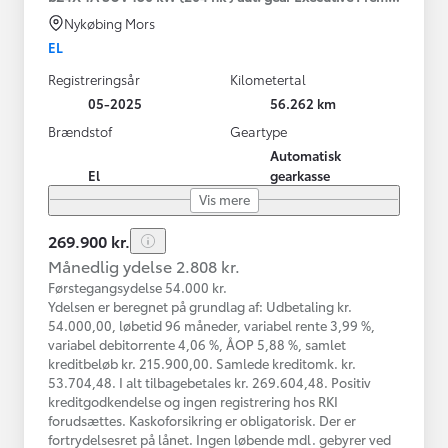
Nykøbing Mors
EL
Registreringsår
Kilometertal
05-2025
56.262 km
Brændstof
Geartype
Automatisk
El
gearkasse
Vis mere
269.900 kr.
Månedlig ydelse 2.808 kr.
Førstegangsydelse 54.000 kr.
Ydelsen er beregnet på grundlag af: Udbetaling kr.
54.000,00, løbetid 96 måneder, variabel rente 3,99 %,
variabel debitorrente 4,06 %, ÅOP 5,88 %, samlet
kreditbeløb kr. 215.900,00. Samlede kreditomk. kr.
53.704,48. I alt tilbagebetales kr. 269.604,48. Positiv
kreditgodkendelse og ingen registrering hos RKI
forudsættes. Kaskoforsikring er obligatorisk. Der er
fortrydelsesret på lånet. Ingen løbende mdl. gebyrer ved