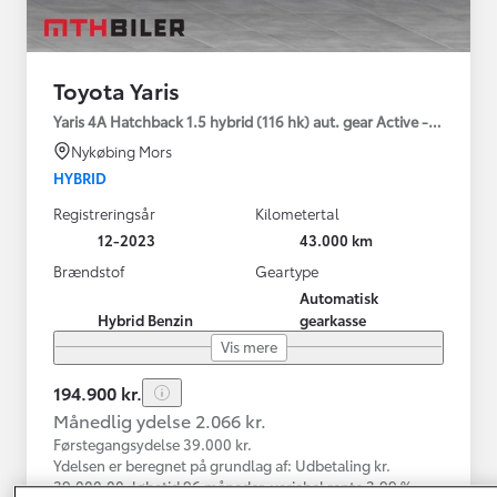
Toyota Yaris
Yaris 4A Hatchback 1.5 hybrid (116 hk) aut. gear Active - Technolo
Nykøbing Mors
HYBRID
Registreringsår
Kilometertal
12-2023
43.000 km
Brændstof
Geartype
Automatisk
Hybrid Benzin
gearkasse
Vis mere
194.900 kr.
Månedlig ydelse 2.066 kr.
Førstegangsydelse 39.000 kr.
Ydelsen er beregnet på grundlag af: Udbetaling kr.
39.000,00, løbetid 96 måneder, variabel rente 3,99 %,