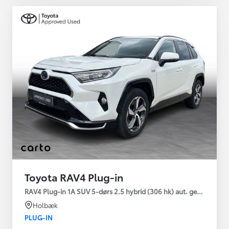
Toyota RAV4 Plug-in
RAV4 Plug-in 1A SUV 5-dørs 2.5 hybrid (306 hk) aut. gear AWD-i
Holbæk
PLUG-IN