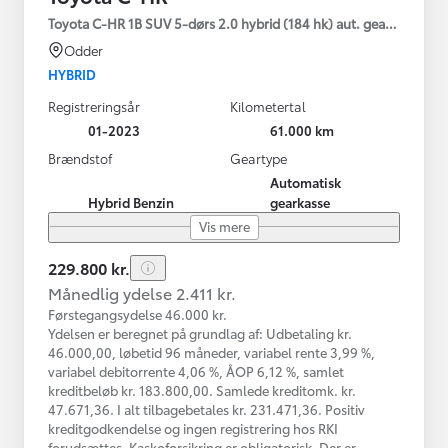
Toyota C-HR 1B SUV 5-dørs 2.0 hybrid (184 hk) aut. gear C-HIC
Odder
HYBRID
Registreringsår
Kilometertal
01-2023
61.000 km
Brændstof
Geartype
Automatisk
Hybrid Benzin
gearkasse
Vis mere
229.800 kr.
Månedlig ydelse 2.411 kr.
Førstegangsydelse 46.000 kr.
Ydelsen er beregnet på grundlag af: Udbetaling kr.
46.000,00, løbetid 96 måneder, variabel rente 3,99 %,
variabel debitorrente 4,06 %, ÅOP 6,12 %, samlet
kreditbeløb kr. 183.800,00. Samlede kreditomk. kr.
47.671,36. I alt tilbagebetales kr. 231.471,36. Positiv
kreditgodkendelse og ingen registrering hos RKI
forudsættes. Kaskoforsikring er obligatorisk. Der er