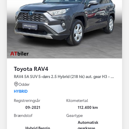
Toyota RAV4
RAV4 5A SUV 5-dørs 2.5 Hybrid (218 hk) aut. gear H3 - Comfort
Odder
HYBRID
Registreringsår
Kilometertal
09-2021
112.400 km
Brændstof
Geartype
Automatisk
Hybrid Benzin
gearkasse