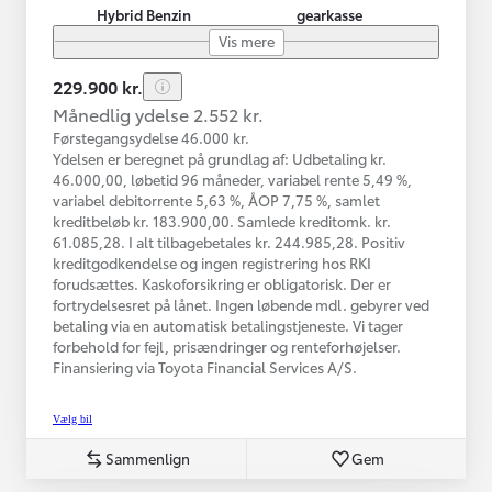
Hybrid Benzin
gearkasse
Vis mere
229.900 kr.
Månedlig ydelse 2.552 kr.
Førstegangsydelse 46.000 kr.
Ydelsen er beregnet på grundlag af: Udbetaling kr.
46.000,00, løbetid 96 måneder, variabel rente 5,49 %,
variabel debitorrente 5,63 %, ÅOP 7,75 %, samlet
kreditbeløb kr. 183.900,00. Samlede kreditomk. kr.
61.085,28. I alt tilbagebetales kr. 244.985,28. Positiv
kreditgodkendelse og ingen registrering hos RKI
forudsættes. Kaskoforsikring er obligatorisk. Der er
fortrydelsesret på lånet. Ingen løbende mdl. gebyrer ved
betaling via en automatisk betalingstjeneste. Vi tager
forbehold for fejl, prisændringer og renteforhøjelser.
Finansiering via Toyota Financial Services A/S.
Vælg bil
Sammenlign
Gem