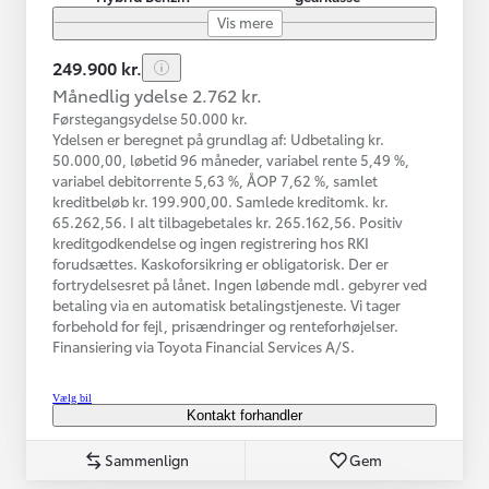
Vis mere
249.900 kr.
Månedlig ydelse 2.762 kr.
Førstegangsydelse 50.000 kr.
Ydelsen er beregnet på grundlag af: Udbetaling kr.
50.000,00, løbetid 96 måneder, variabel rente 5,49 %,
variabel debitorrente 5,63 %, ÅOP 7,62 %, samlet
kreditbeløb kr. 199.900,00. Samlede kreditomk. kr.
65.262,56. I alt tilbagebetales kr. 265.162,56. Positiv
kreditgodkendelse og ingen registrering hos RKI
forudsættes. Kaskoforsikring er obligatorisk. Der er
fortrydelsesret på lånet. Ingen løbende mdl. gebyrer ved
betaling via en automatisk betalingstjeneste. Vi tager
forbehold for fejl, prisændringer og renteforhøjelser.
Finansiering via Toyota Financial Services A/S.
Vælg bil
Kontakt forhandler
Sammenlign
Gem