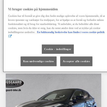
variabel debitorrente 4,06 %, ÅOP 6,41 %, samlet
kreditbeløb kr. 155.900,00. Samlede kreditomk. kr.
Vi bruger cookies på hjemmesiden
42.468,64. I alt tilbagebetales kr. 198.368,64. Positiv
kreditgodkendelse og ingen registrering hos RKI
Cookies har til formål at give dig den bedst mulige oplevelse af vores hjemmeside, til at
forudsættes. Kaskoforsikring er obligatorisk. Der er
levere tjenester og værktøjer fra tredjepart, for at hjælpe os at forstå og forbedre sidens
fortrydelsesret på lånet. Ingen løbende mdl. gebyrer ved
funktionalitet og til brug for markedsføring. Vi anbefaler, at du beholder alle disse
cookies, men hvis du ikke er enig, kan du nemt ændre dem ved at trykke på cookie
betaling via en automatisk betalingstjeneste. Vi tager
indstillingerne nedenfor.
En fuldstændig beskrivelse kan findes i vores cookie-politik
forbehold for fejl, prisændringer og renteforhøjelser.
Finansiering via Toyota Financial Services A/S.
Cookie - indstillinger
Vælg bil
Kontakt forhandler
Kun nødvendige cookies
Accepter alle cookies
Sammenlign
Gem