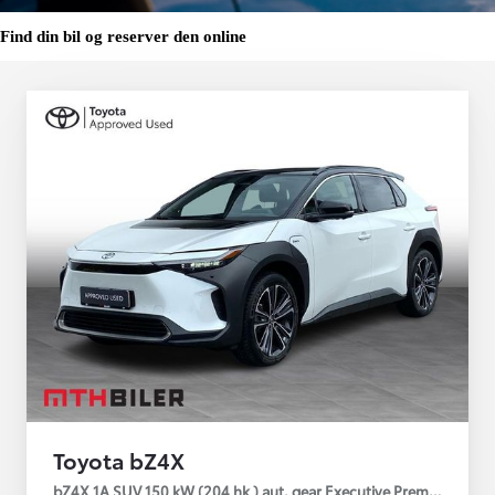
Find din bil og reserver den online
Toyota bZ4X
bZ4X 1A SUV 150 kW (204 hk ) aut. gear Executive Premium