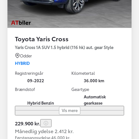
Toyota Yaris Cross
Yaris Cross 1A SUV 1.5 hybrid (116 hk) aut. gear Style
Odder
HYBRID
Registreringsår
Kilometertal
09-2022
36.000 km
Brændstof
Geartype
Automatisk
Hybrid Benzin
gearkasse
Vis mere
229.900 kr.
Månedlig ydelse 2.412 kr.
Førstegangsydelse 46.000 kr.