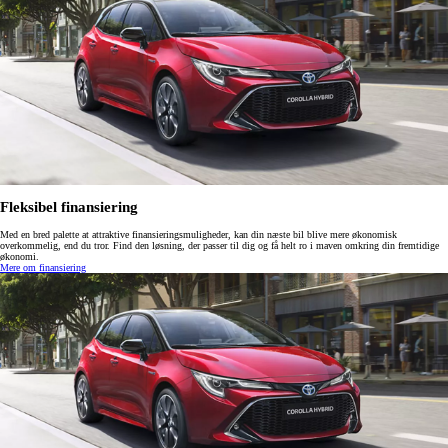
Fleksibel finansiering
Med en bred palette at attraktive finansieringsmuligheder, kan din næste bil blive mere økonomisk
overkommelig, end du tror. Find den løsning, der passer til dig og få helt ro i maven omkring din fremtidige
økonomi.
Mere om finansiering