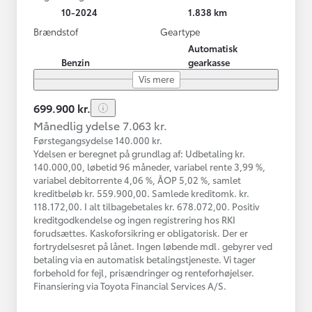
10-2024
1.838 km
Brændstof
Geartype
Automatisk
Benzin
gearkasse
Vis mere
699.900 kr.
Månedlig ydelse 7.063 kr.
Førstegangsydelse 140.000 kr.
Ydelsen er beregnet på grundlag af: Udbetaling kr.
140.000,00, løbetid 96 måneder, variabel rente 3,99 %,
variabel debitorrente 4,06 %, ÅOP 5,02 %, samlet
kreditbeløb kr. 559.900,00. Samlede kreditomk. kr.
118.172,00. I alt tilbagebetales kr. 678.072,00. Positiv
kreditgodkendelse og ingen registrering hos RKI
forudsættes. Kaskoforsikring er obligatorisk. Der er
fortrydelsesret på lånet. Ingen løbende mdl. gebyrer ved
betaling via en automatisk betalingstjeneste. Vi tager
forbehold for fejl, prisændringer og renteforhøjelser.
Finansiering via Toyota Financial Services A/S.