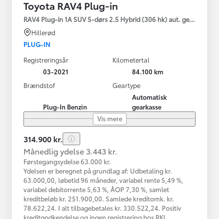
Toyota RAV4 Plug-in
RAV4 Plug-in 1A SUV 5-dørs 2.5 Hybrid (306 hk) aut. gear AWD-i
Hillerød
PLUG-IN
Registreringsår
Kilometertal
03-2021
84.100 km
Brændstof
Geartype
Automatisk
Plug-In Benzin
gearkasse
Vis mere
314.900 kr.
Månedlig ydelse 3.443 kr.
Førstegangsydelse 63.000 kr.
Ydelsen er beregnet på grundlag af: Udbetaling kr.
63.000,00, løbetid 96 måneder, variabel rente 5,49 %,
variabel debitorrente 5,63 %, ÅOP 7,30 %, samlet
kreditbeløb kr. 251.900,00. Samlede kreditomk. kr.
78.622,24. I alt tilbagebetales kr. 330.522,24. Positiv
kreditgodkendelse og ingen registrering hos RKI