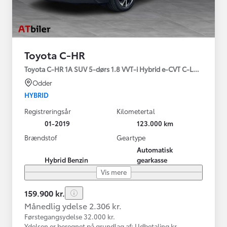
Toyota C-HR
Toyota C-HR 1A SUV 5-dørs 1.8 VVT-i Hybrid e-CVT C-LUB - SMAR
Odder
HYBRID
Registreringsår
Kilometertal
01-2019
123.000 km
Brændstof
Geartype
Automatisk
Hybrid Benzin
gearkasse
Vis mere
159.900 kr.
Månedlig ydelse 2.306 kr.
Førstegangsydelse 32.000 kr.
Ydelsen er beregnet på grundlag af: Udbetaling kr.