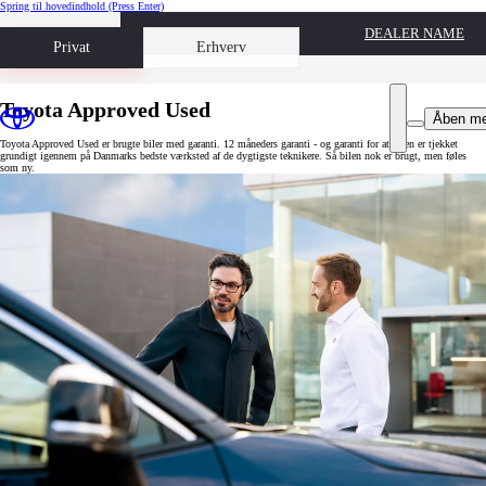
Spring til hovedindhold
(Press Enter)
DEALER NAME
Book prøvetur
Privat
Erhverv
Toyota Approved Used
Åben m
Toyota Approved Used er brugte biler med garanti. 12 måneders garanti - og garanti for at bilen er tjekket
grundigt igennem på Danmarks bedste værksted af de dygtigste teknikere. Så bilen nok er brugt, men føles
som ny.