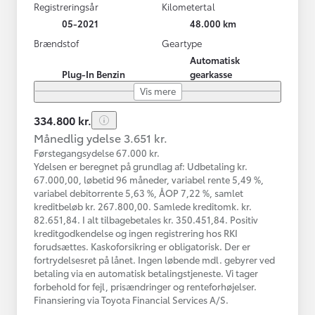
Registreringsår
Kilometertal
05-2021
48.000 km
Brændstof
Geartype
Automatisk
Plug-In Benzin
gearkasse
Vis mere
334.800 kr.
Månedlig ydelse 3.651 kr.
Førstegangsydelse 67.000 kr.
Ydelsen er beregnet på grundlag af: Udbetaling kr.
67.000,00, løbetid 96 måneder, variabel rente 5,49 %,
variabel debitorrente 5,63 %, ÅOP 7,22 %, samlet
kreditbeløb kr. 267.800,00. Samlede kreditomk. kr.
82.651,84. I alt tilbagebetales kr. 350.451,84. Positiv
kreditgodkendelse og ingen registrering hos RKI
forudsættes. Kaskoforsikring er obligatorisk. Der er
fortrydelsesret på lånet. Ingen løbende mdl. gebyrer ved
betaling via en automatisk betalingstjeneste. Vi tager
forbehold for fejl, prisændringer og renteforhøjelser.
Finansiering via Toyota Financial Services A/S.