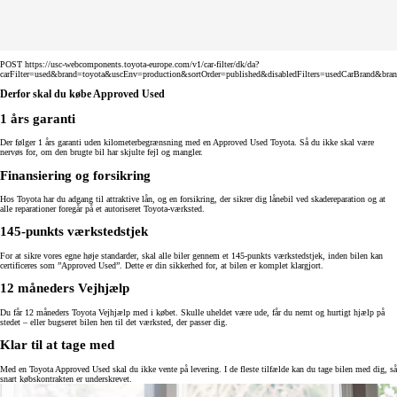
POST https://usc-webcomponents.toyota-europe.com/v1/car-filter/dk/da?
carFilter=used&brand=toyota&uscEnv=production&sortOrder=published&disabledFilters=usedCarBrand&bra
Derfor skal du købe Approved Used
1 års garanti
Der følger 1 års garanti uden kilometerbegrænsning med en Approved Used Toyota. Så du ikke skal være
nervøs for, om den brugte bil har skjulte fejl og mangler.
Finansiering og forsikring
Hos Toyota har du adgang til attraktive lån, og en forsikring, der sikrer dig lånebil ved skadereparation og at
alle reparationer foregår på et autoriseret Toyota-værksted.
145-punkts værkstedstjek
For at sikre vores egne høje standarder, skal alle biler gennem et 145-punkts værkstedstjek, inden bilen kan
certificeres som ”Approved Used”. Dette er din sikkerhed for, at bilen er komplet klargjort.
12 måneders Vejhjælp
Du får 12 måneders Toyota Vejhjælp med i købet. Skulle uheldet være ude, får du nemt og hurtigt hjælp på
stedet – eller bugseret bilen hen til det værksted, der passer dig.
Klar til at tage med
Med en Toyota Approved Used skal du ikke vente på levering. I de fleste tilfælde kan du tage bilen med dig, så
snart købskontrakten er underskrevet.