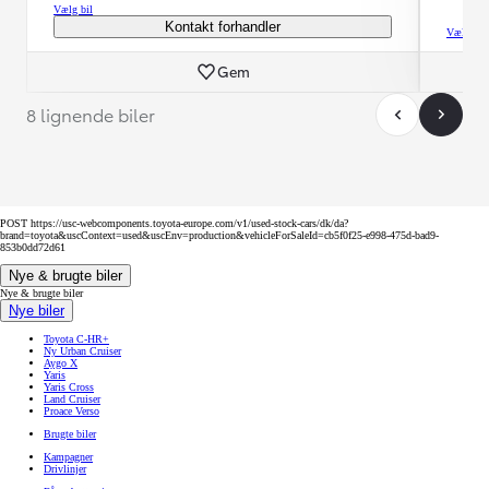
Vælg bil
Kontakt forhandler
Vælg bil
Gem
8 lignende biler
POST https://usc-webcomponents.toyota-europe.com/v1/used-stock-cars/dk/da?
brand=toyota&uscContext=used&uscEnv=production&vehicleForSaleId=cb5f0f25-e998-475d-bad9-
853b0dd72d61
Nye & brugte biler
Nye & brugte biler
Nye biler
Toyota C-HR+
Ny Urban Cruiser
Aygo X
Yaris
Yaris Cross
Land Cruiser
Proace Verso
Brugte biler
Kampagner
Drivlinjer