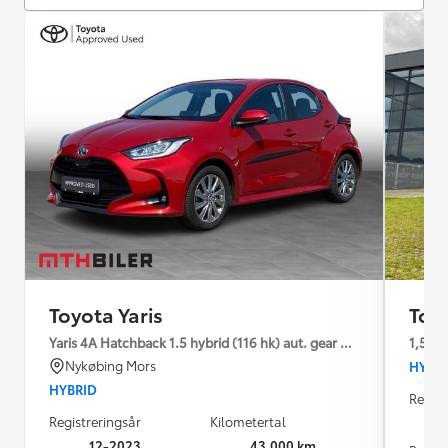
Toyota Yaris
Toyo
Yaris 4A Hatchback 1.5 hybrid (116 hk) aut. gear Active - Technol
1,5 Hy
Nykøbing Mors
HYBR
HYBRID
Regist
Registreringsår
Kilometertal
12-2023
43.000 km