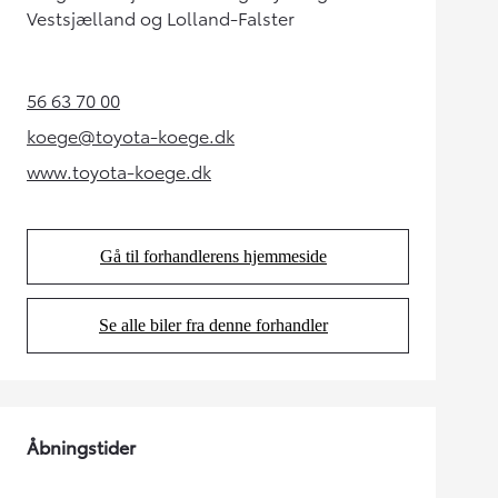
Vestsjælland og Lolland-Falster
56 63 70 00
(Opens in new tab)
koege@toyota-koege.dk
(Opens in new tab)
www.toyota-koege.dk
(Opens in new tab)
Gå til forhandlerens hjemmeside
(Opens in new tab)
Se alle biler fra denne forhandler
(Opens in new tab)
Åbningstider