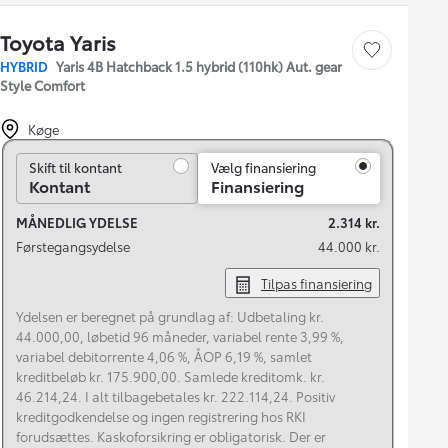
Toyota Yaris
Gem bil
HYBRID
Yaris 4B Hatchback 1.5 hybrid (110hk) Aut. gear
Style Comfort
Køge
Skift til kontant
Skift til kontant
Vælg finansiering
Kontant
Finansiering
MÅNEDLIG YDELSE
2.314 kr.
Førstegangsydelse
44.000 kr.
Tilpas finansiering
Ydelsen er beregnet på grundlag af: Udbetaling kr.
44.000,00, løbetid 96 måneder, variabel rente 3,99 %,
variabel debitorrente 4,06 %, ÅOP 6,19 %, samlet
kreditbeløb kr. 175.900,00. Samlede kreditomk. kr.
46.214,24. I alt tilbagebetales kr. 222.114,24. Positiv
kreditgodkendelse og ingen registrering hos RKI
forudsættes. Kaskoforsikring er obligatorisk. Der er