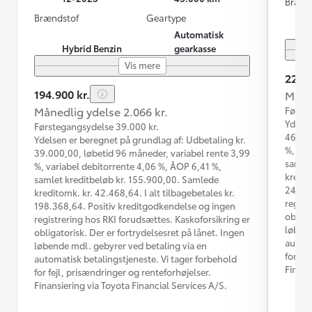
Brænd
Brændstof
Geartype
Automatisk
Hybrid Benzin
gearkasse
Vis mere
229.9
194.900 kr.
Måned
Månedlig ydelse 2.066 kr.
Første
Ydelse
Førstegangsydelse 39.000 kr.
46.000
Ydelsen er beregnet på grundlag af: Udbetaling kr.
%, var
39.000,00, løbetid 96 måneder, variabel rente 3,99
samlet
%, variabel debitorrente 4,06 %, ÅOP 6,41 %,
kredit
samlet kreditbeløb kr. 155.900,00. Samlede
244.98
kreditomk. kr. 42.468,64. I alt tilbagebetales kr.
regist
198.368,64. Positiv kreditgodkendelse og ingen
obliga
registrering hos RKI forudsættes. Kaskoforsikring er
løbend
obligatorisk. Der er fortrydelsesret på lånet. Ingen
automa
løbende mdl. gebyrer ved betaling via en
for fe
automatisk betalingstjeneste. Vi tager forbehold
Finans
for fejl, prisændringer og renteforhøjelser.
Finansiering via Toyota Financial Services A/S.