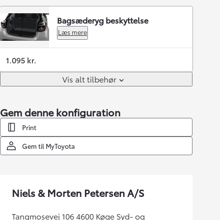
Bagsæderyg beskyttelse
Læs mere
1.095 kr.
Vis alt tilbehør
Gem denne konfiguration
Print
Gem til MyToyota
Niels & Morten Petersen A/S
Tangmosevej 106 4600 Køge Syd- og