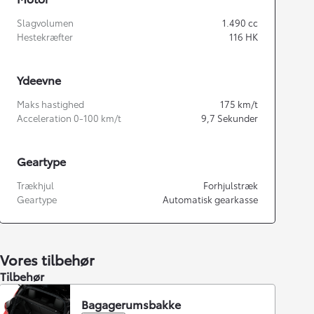
Slagvolumen
1.490
cc
Hestekræfter
116
HK
Ydeevne
Maks hastighed
175
km/t
Acceleration 0-100 km/t
9,7
Sekunder
Geartype
Trækhjul
Forhjulstræk
Geartype
Automatisk gearkasse
Vores tilbehør
Tilbehør
Bagagerumsbakke