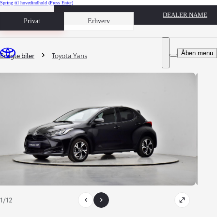
Spring til hovedindhold
(Press Enter)
DEALER NAME
Book prøvetur
Privat
Erhverv
Du er her
:
Åben menu
Brugte biler
Toyota Yaris
1/12