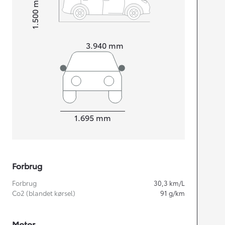
1.500
Højt
Længde
3.940
mm
Bredde
1.695
mm
Forbrug
Forbrug
30,3
km/L
Co2 (blandet kørsel)
91
g/km
Motor