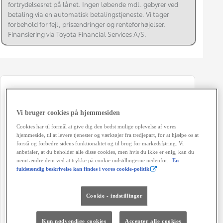
fortrydelsesret på lånet. Ingen løbende mdl. gebyrer ved
betaling via en automatisk betalingstjeneste. Vi tager
forbehold for fejl, prisændringer og renteforhøjelser.
Finansiering via Toyota Financial Services A/S.
Registreringsår
Modelår
08-2025
2024
Vi bruger cookies på hjemmesiden
Kilometertal
Brændstof
Cookies har til formål at give dig den bedst mulige oplevelse af vores
20.348 km
Hybrid Benzin
hjemmeside, til at levere tjenester og værktøjer fra tredjepart, for at hjælpe os at
forstå og forbedre sidens funktionalitet og til brug for markedsføring. Vi
Karosseri
Hestekræfter
anbefaler, at du beholder alle disse cookies, men hvis du ikke er enig, kan du
nemt ændre dem ved at trykke på cookie indstillingerne nedenfor.
En
Hatchback 5-dørs
116 HK
fuldstændig beskrivelse kan findes i vores cookie-politik
Co2 (blandet kørsel)
Geartype
91 g/km
Automatisk gearkasse
Cookie - indstillinger
Døre
Farve
Kun nødvendige cookies
Accepter alle cookies