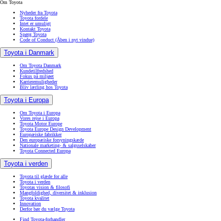
Om Toyota
Nyheder fra Toyota
Toyota fordele
Intet er umuligt
Kontakt Toyota
Spørg Toyota
Code of Conduct
(Åben i nyt vindue)
Toyota i Danmark
Om Toyota Danmark
Kundetilfredshed
Fokus på miljøet
Karrieremuligheder
Bliv lærling hos Toyota
Toyota i Europa
Om Toyota i Europa
Vores rejse i Europa
Toyota Motor Europe
Toyota Europe Design Development
Europæiske fabrikker
Den europæiske forsyningskæde
Nationale marketing- & salgsselskaber
Toyota Connected Europa
Toyota i verden
Toyota til glæde for alle
Toyota i verden
Toyotas vision & filosofi
Mangfoldighed, diversitet & inklusion
Toyota kvalitet
Innovation
Derfor bør du vælge Toyota
Find Toyota-forhandler