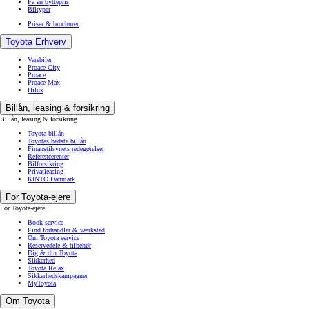
Få en byttepris
Biltyper
Priser & brochurer
Toyota Erhverv
Varebiler
Proace City
Proace
Proace Max
Hilux
Billån, leasing & forsikring
Billån, leasing & forsikring
Toyota billån
Toyotas bedste billån
Finanstilsynets redegørelser
Referencerenter
Bilforsikring
Privatleasing
KINTO Danmark
For Toyota-ejere
For Toyota-ejere
Book service
Find forhandler & værksted
Om Toyota service
Reservedele & tilbehør
Dig & din Toyota
Sikkerhed
Toyota Relax
Sikkerhedskampagner
MyToyota
Om Toyota