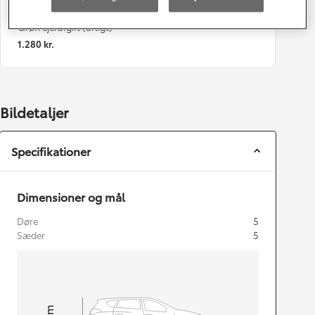
5
Night Sky Black
Grøn ejerafgift (årligt)
1.280 kr.
Bildetaljer
Specifikationer
Dimensioner og mål
Døre
5
Sæder
5
mm