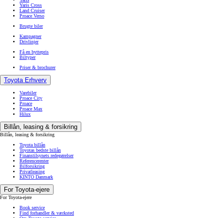
Yaris Cross
Land Cruiser
Proace Verso
Brugte biler
Kampagner
Drivlinjer
Få en byttepris
Biltyper
Priser & brochurer
Toyota Erhverv
Varebiler
Proace City
Proace
Proace Max
Hilux
Billån, leasing & forsikring
Billån, leasing & forsikring
Toyota billån
Toyotas bedste billån
Finanstilsynets redegørelser
Referencerenter
Bilforsikring
Privatleasing
KINTO Danmark
For Toyota-ejere
For Toyota-ejere
Book service
Find forhandler & værksted