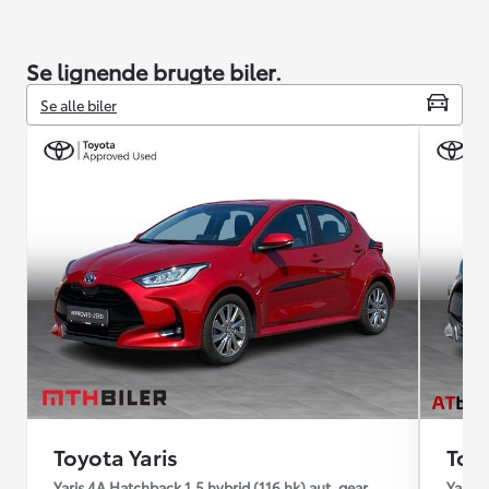
Se lignende brugte biler.
Se alle biler
Toyota Yaris
Toyo
Yaris 4A Hatchback 1.5 hybrid (116 hk) aut. gear Active - Technol
Yaris 