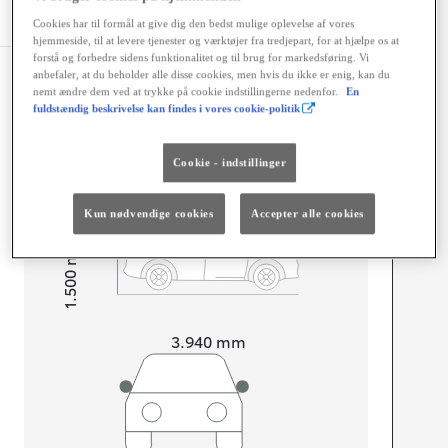
Specifikationer
Cookies har til formål at give dig den bedst mulige oplevelse af vores
hjemmeside, til at levere tjenester og værktøjer fra tredjepart, for at hjælpe os at
forstå og forbedre sidens funktionalitet og til brug for markedsføring. Vi
anbefaler, at du beholder alle disse cookies, men hvis du ikke er enig, kan du
Dimensioner og mål
nemt ændre dem ved at trykke på cookie indstillingerne nedenfor.
En
fuldstændig beskrivelse kan findes i vores cookie-politik
Døre
5
Sæder
5
Cookie - indstillinger
Kun nødvendige cookies
Accepter alle cookies
mm
1.500
Højt
Længde
3.940
mm