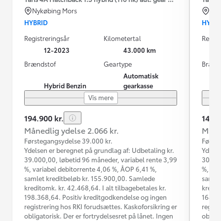
Nykøbing Mors
Od
HYBRID
HYBR
Registreringsår
Kilometertal
Regist
12-2023
43.000 km
Brændstof
Geartype
Brænd
Automatisk
Hybrid Benzin
gearkasse
Vis mere
194.900 kr.
149.9
Månedlig ydelse 2.066 kr.
Måned
Førstegangsydelse 39.000 kr.
Første
Ydelsen er beregnet på grundlag af: Udbetaling kr.
Ydelse
39.000,00, løbetid 96 måneder, variabel rente 3,99
30.000
%, variabel debitorrente 4,06 %, ÅOP 6,41 %,
%, var
samlet kreditbeløb kr. 155.900,00. Samlede
samlet
kreditomk. kr. 42.468,64. I alt tilbagebetales kr.
kredit
198.368,64. Positiv kreditgodkendelse og ingen
164.64
registrering hos RKI forudsættes. Kaskoforsikring er
regist
obligatorisk. Der er fortrydelsesret på lånet. Ingen
obliga