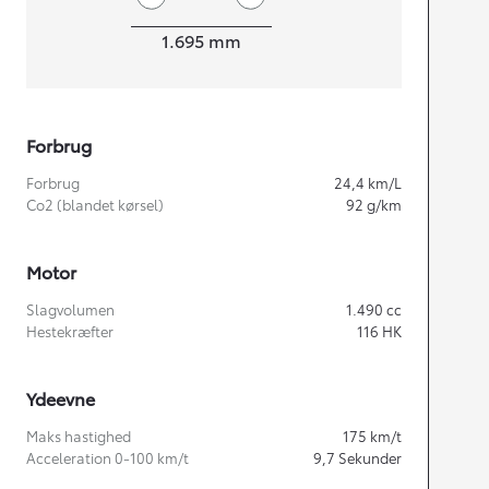
Bredde
1.695
mm
Forbrug
Forbrug
24,4
km/L
Co2 (blandet kørsel)
92
g/km
Motor
Slagvolumen
1.490
cc
Hestekræfter
116
HK
Ydeevne
Maks hastighed
175
km/t
Acceleration 0-100 km/t
9,7
Sekunder