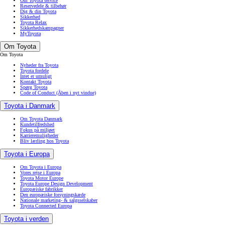
Om Toyota service
Reservedele & tilbehør
Dig & din Toyota
Sikkerhed
Toyota Relax
Sikkerhedskampagner
MyToyota
Om Toyota
Om Toyota
Nyheder fra Toyota
Toyota fordele
Intet er umuligt
Kontakt Toyota
Spørg Toyota
Code of Conduct
(Åben i nyt vindue)
Toyota i Danmark
Om Toyota Danmark
Kundetilfredshed
Fokus på miljøet
Karrieremuligheder
Bliv lærling hos Toyota
Toyota i Europa
Om Toyota i Europa
Vores rejse i Europa
Toyota Motor Europe
Toyota Europe Design Development
Europæiske fabrikker
Den europæiske forsyningskæde
Nationale marketing- & salgsselskaber
Toyota Connected Europa
Toyota i verden