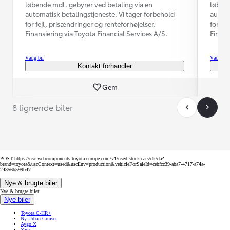
løbende mdl. gebyrer ved betaling via en
løbend
automatisk betalingstjeneste. Vi tager forbehold
automa
for fejl, prisændringer og renteforhøjelser.
for fe
Finansiering via Toyota Financial Services A/S.
Finans
Vælg bil
Vælg bil
Kontakt forhandler
Gem
8 lignende biler
POST https://usc-webcomponents.toyota-europe.com/v1/used-stock-cars/dk/da?
brand=toyota&uscContext=used&uscEnv=production&vehicleForSaleId=cebfcc39-aba7-4717-a74a-
24356b599b47
Nye & brugte biler
Nye & brugte biler
Nye biler
Toyota C-HR+
Ny Urban Cruiser
Aygo X
Yaris