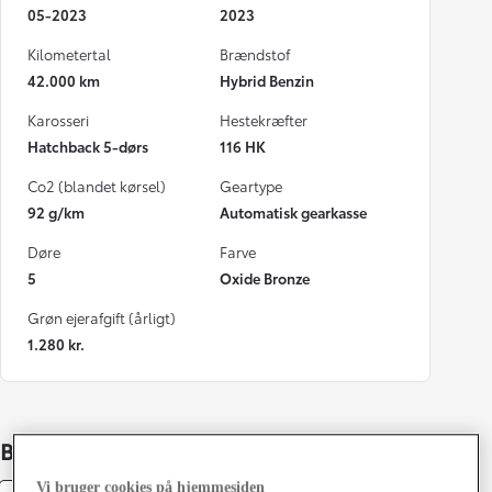
05-2023
2023
Kilometertal
Brændstof
42.000 km
Hybrid Benzin
Karosseri
Hestekræfter
Hatchback 5-dørs
116 HK
Co2 (blandet kørsel)
Geartype
92 g/km
Automatisk gearkasse
Døre
Farve
5
Oxide Bronze
Grøn ejerafgift (årligt)
1.280 kr.
Bildetaljer
Vi bruger cookies på hjemmesiden