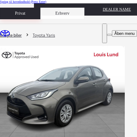
Spring til hovedindhold
(Press Enter)
DEALER NAME
Book prøvetur
Privat
Erhverv
Du er her
:
Åben menu
Brugte biler
Toyota Yaris