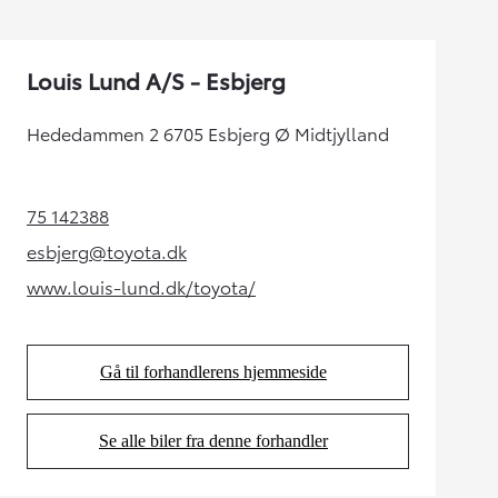
Louis Lund A/S - Esbjerg
Hededammen 2 6705 Esbjerg Ø Midtjylland
75 142388
(Opens in new tab)
esbjerg@toyota.dk
(Opens in new tab)
www.louis-lund.dk/toyota/
(Opens in new tab)
Gå til forhandlerens hjemmeside
(Opens in new tab)
Se alle biler fra denne forhandler
(Opens in new tab)