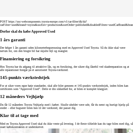
POST https://usc-webcomponents.toyota-europe.com/v1/car-filter/dk/da?
carFilter=used&brand=toyota&uscEnv=production&sortOrder=published&disabledFilters=usedCarBrand&bra
Derfor skal du købe Approved Used
1 års garanti
Der følger 1 års garanti uden kilometerbegrænsning med en Approved Used Toyota. Så du ikke skal være
nervøs for, om den brugte bil har skjulte fejl og mangler.
Finansiering og forsikring
Hos Toyota har du adgang til attraktive lån, og en forsikring, der sikrer dig lånebil ved skadereparation og at
alle reparationer foregår på et autoriseret Toyota-værksted.
145-punkts værkstedstjek
For at sikre vores egne høje standarder, skal alle biler gennem et 145-punkts værkstedstjek, inden bilen kan
certificeres som ”Approved Used”. Dette er din sikkerhed for, at bilen er komplet klargjort.
12 måneders Vejhjælp
Du får 12 måneders Toyota Vejhjælp med i købet. Skulle uheldet være ude, får du nemt og hurtigt hjælp på
stedet – eller bugseret bilen hen til det værksted, der passer dig.
Klar til at tage med
Med en Toyota Approved Used skal du ikke vente på levering. I de fleste tilfælde kan du tage bilen med dig, så
snart købskontrakten er underskrevet.