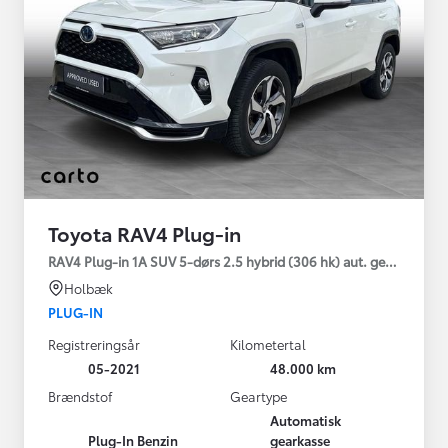
Toyota RAV4 Plug-in
RAV4 Plug-in 1A SUV 5-dørs 2.5 hybrid (306 hk) aut. gear AWD-i
Holbæk
PLUG-IN
Registreringsår
Kilometertal
05-2021
48.000 km
Brændstof
Geartype
Automatisk
Plug-In Benzin
gearkasse