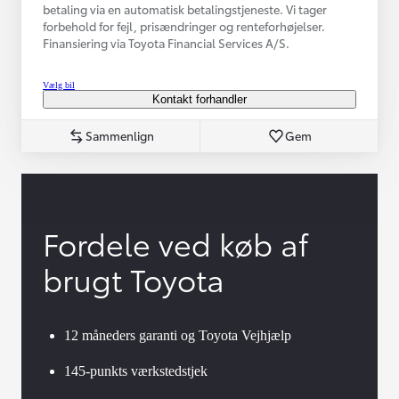
betaling via en automatisk betalingstjeneste. Vi tager
forbehold for fejl, prisændringer og renteforhøjelser.
Finansiering via Toyota Financial Services A/S.
Vælg bil
Kontakt forhandler
Sammenlign
Gem
Fordele ved køb af
brugt Toyota
12 måneders garanti og Toyota Vejhjælp
145-punkts værkstedstjek