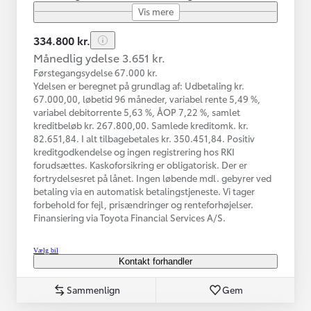
Vis mere
334.800 kr.
Månedlig ydelse 3.651 kr.
Førstegangsydelse 67.000 kr.
Ydelsen er beregnet på grundlag af: Udbetaling kr.
67.000,00, løbetid 96 måneder, variabel rente 5,49 %,
variabel debitorrente 5,63 %, ÅOP 7,22 %, samlet
kreditbeløb kr. 267.800,00. Samlede kreditomk. kr.
82.651,84. I alt tilbagebetales kr. 350.451,84. Positiv
kreditgodkendelse og ingen registrering hos RKI
forudsættes. Kaskoforsikring er obligatorisk. Der er
fortrydelsesret på lånet. Ingen løbende mdl. gebyrer ved
betaling via en automatisk betalingstjeneste. Vi tager
forbehold for fejl, prisændringer og renteforhøjelser.
Finansiering via Toyota Financial Services A/S.
Vælg bil
Kontakt forhandler
Sammenlign
Gem