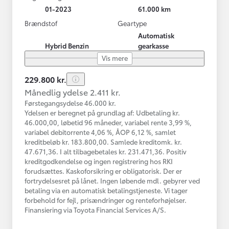
01-2023
61.000 km
Brændstof
Geartype
Automatisk
Hybrid Benzin
gearkasse
Vis mere
229.800 kr.
Månedlig ydelse 2.411 kr.
Førstegangsydelse 46.000 kr.
Ydelsen er beregnet på grundlag af: Udbetaling kr.
46.000,00, løbetid 96 måneder, variabel rente 3,99 %,
variabel debitorrente 4,06 %, ÅOP 6,12 %, samlet
kreditbeløb kr. 183.800,00. Samlede kreditomk. kr.
47.671,36. I alt tilbagebetales kr. 231.471,36. Positiv
kreditgodkendelse og ingen registrering hos RKI
forudsættes. Kaskoforsikring er obligatorisk. Der er
fortrydelsesret på lånet. Ingen løbende mdl. gebyrer ved
betaling via en automatisk betalingstjeneste. Vi tager
forbehold for fejl, prisændringer og renteforhøjelser.
Finansiering via Toyota Financial Services A/S.