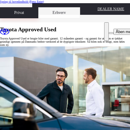
Spring til hovedindhold
(Press Enter)
DEALER NAME
Book prøvetur
Privat
Erhverv
Toyota Approved Used
Åben m
Toyota Approved Used er brugte biler med garanti. 12 måneders garanti - og garanti for at bilen er tjekket
grundigt igennem på Danmarks bedste værksted af de dygtigste teknikere. Så bilen nok er brugt, men føles
som ny.