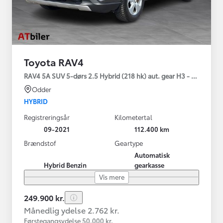
Toyota RAV4
RAV4 5A SUV 5-dørs 2.5 Hybrid (218 hk) aut. gear H3 - Comfort
Odder
HYBRID
Registreringsår
Kilometertal
09-2021
112.400 km
Brændstof
Geartype
Automatisk
Hybrid Benzin
gearkasse
Vis mere
249.900 kr.
Månedlig ydelse 2.762 kr.
Førstegangsydelse 50.000 kr.