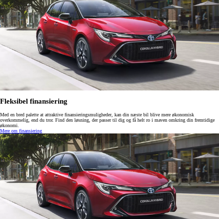
Fleksibel finansiering
Med en bred palette at attraktive finansieringsmuligheder, kan din næste bil blive mere økonomisk
overkommelig, end du tror. Find den løsning, der passer til dig og få helt ro i maven omkring din fremtidige
økonomi.
Mere om finansiering