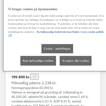
Vi bruger cookies på hjemmesiden
Toyota C-HR
Cookies har til formål at give dig den bedst mulige oplevelse af vores hjemmeside, til at
Toyota C-HR 1B SUV 5-dørs 1.8 hybrid (122 hk) aut. gear C-LUB -
levere tjenester og værktøjer fra tredjepart, for at hjælpe os at forstå og forbedre sidens
funktionalitet og til brug for markedsføring. Vi anbefaler, at du beholder alle disse
Herlev
cookies, men hvis du ikke er enig, kan du nemt ændre dem ved at trykke på cookie
HYBRID
indstillingerne nedenfor.
En fuldstændig beskrivelse kan findes i vores cookie-politik
Registreringsår
Kilometertal
03-2021
76.000 km
Cookie - indstillinger
Brændstof
Geartype
Automatisk
Hybrid Benzin
gearkasse
Kun nødvendige cookies
Accepter alle cookies
Vis mere
199.890 kr.
Månedlig ydelse 2.238 kr.
Førstegangsydelse 40.000 kr.
Ydelsen er beregnet på grundlag af: Udbetaling kr.
40.000,00, løbetid 96 måneder, variabel rente 5,49 %,
variabel debitorrente 5,63 %, ÅOP 8,01 %, samlet
kreditbeløb kr. 159.890,00. Samlede kreditomk. kr.