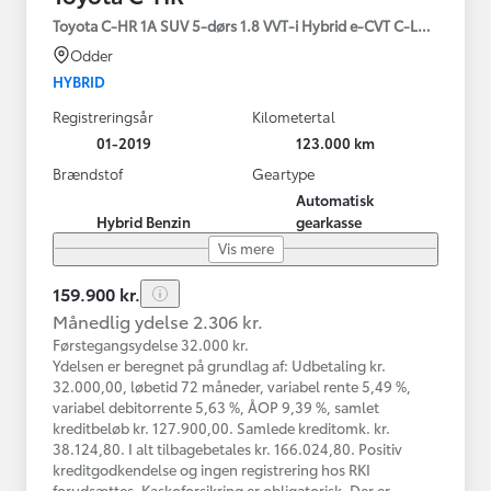
Toyota C-HR 1A SUV 5-dørs 1.8 VVT-i Hybrid e-CVT C-LUB - SMAR
Odder
HYBRID
Registreringsår
Kilometertal
01-2019
123.000 km
Brændstof
Geartype
Automatisk
Hybrid Benzin
gearkasse
Vis mere
159.900 kr.
Månedlig ydelse 2.306 kr.
Førstegangsydelse 32.000 kr.
Ydelsen er beregnet på grundlag af: Udbetaling kr.
32.000,00, løbetid 72 måneder, variabel rente 5,49 %,
variabel debitorrente 5,63 %, ÅOP 9,39 %, samlet
kreditbeløb kr. 127.900,00. Samlede kreditomk. kr.
38.124,80. I alt tilbagebetales kr. 166.024,80. Positiv
kreditgodkendelse og ingen registrering hos RKI
forudsættes. Kaskoforsikring er obligatorisk. Der er