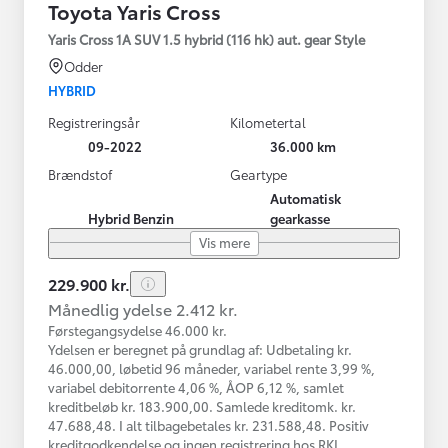
Toyota Yaris Cross
Yaris Cross 1A SUV 1.5 hybrid (116 hk) aut. gear Style
Odder
HYBRID
Registreringsår
Kilometertal
09-2022
36.000 km
Brændstof
Geartype
Automatisk
Hybrid Benzin
gearkasse
Vis mere
229.900 kr.
Månedlig ydelse 2.412 kr.
Førstegangsydelse 46.000 kr.
Ydelsen er beregnet på grundlag af: Udbetaling kr.
46.000,00, løbetid 96 måneder, variabel rente 3,99 %,
variabel debitorrente 4,06 %, ÅOP 6,12 %, samlet
kreditbeløb kr. 183.900,00. Samlede kreditomk. kr.
47.688,48. I alt tilbagebetales kr. 231.588,48. Positiv
kreditgodkendelse og ingen registrering hos RKI