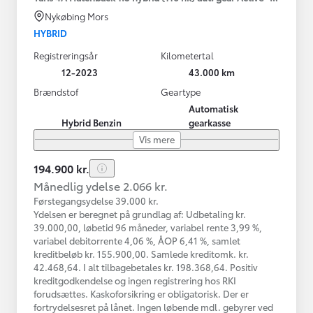
Nykøbing Mors
HYBRID
Registreringsår
Kilometertal
12-2023
43.000 km
Brændstof
Geartype
Automatisk
Hybrid Benzin
gearkasse
Vis mere
194.900 kr.
Månedlig ydelse 2.066 kr.
Førstegangsydelse 39.000 kr.
Ydelsen er beregnet på grundlag af: Udbetaling kr.
39.000,00, løbetid 96 måneder, variabel rente 3,99 %,
variabel debitorrente 4,06 %, ÅOP 6,41 %, samlet
kreditbeløb kr. 155.900,00. Samlede kreditomk. kr.
42.468,64. I alt tilbagebetales kr. 198.368,64. Positiv
kreditgodkendelse og ingen registrering hos RKI
forudsættes. Kaskoforsikring er obligatorisk. Der er
fortrydelsesret på lånet. Ingen løbende mdl. gebyrer ved