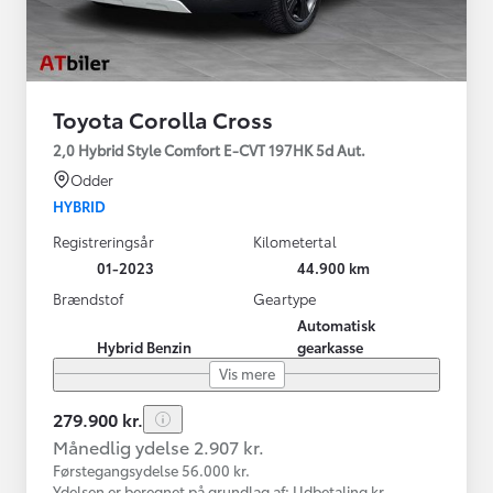
Toyota Corolla Cross
2,0 Hybrid Style Comfort E-CVT 197HK 5d Aut.
Odder
HYBRID
Registreringsår
Kilometertal
01-2023
44.900 km
Brændstof
Geartype
Automatisk
Hybrid Benzin
gearkasse
Vis mere
279.900 kr.
Månedlig ydelse 2.907 kr.
Førstegangsydelse 56.000 kr.
Ydelsen er beregnet på grundlag af: Udbetaling kr.