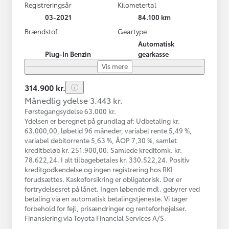
Registreringsår
Kilometertal
03-2021
84.100 km
Brændstof
Geartype
Automatisk
Plug-In Benzin
gearkasse
Vis mere
314.900 kr.
Månedlig ydelse 3.443 kr.
Førstegangsydelse 63.000 kr.
Ydelsen er beregnet på grundlag af: Udbetaling kr.
63.000,00, løbetid 96 måneder, variabel rente 5,49 %,
variabel debitorrente 5,63 %, ÅOP 7,30 %, samlet
kreditbeløb kr. 251.900,00. Samlede kreditomk. kr.
78.622,24. I alt tilbagebetales kr. 330.522,24. Positiv
kreditgodkendelse og ingen registrering hos RKI
forudsættes. Kaskoforsikring er obligatorisk. Der er
fortrydelsesret på lånet. Ingen løbende mdl. gebyrer ved
betaling via en automatisk betalingstjeneste. Vi tager
forbehold for fejl, prisændringer og renteforhøjelser.
Finansiering via Toyota Financial Services A/S.