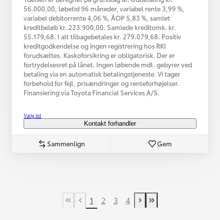
56.000,00, løbetid 96 måneder, variabel rente 3,99 %,
variabel debitorrente 4,06 %, ÅOP 5,83 %, samlet
kreditbeløb kr. 223.900,00. Samlede kreditomk. kr.
55.179,68. I alt tilbagebetales kr. 279.079,68. Positiv
kreditgodkendelse og ingen registrering hos RKI
forudsættes. Kaskoforsikring er obligatorisk. Der er
fortrydelsesret på lånet. Ingen løbende mdl. gebyrer ved
betaling via en automatisk betalingstjeneste. Vi tager
forbehold for fejl, prisændringer og renteforhøjelser.
Finansiering via Toyota Financial Services A/S.
Vælg bil
Kontakt forhandler
Sammenlign
Gem
1
2
3
4
First Page
Tidligere side
Næste side
Last Page