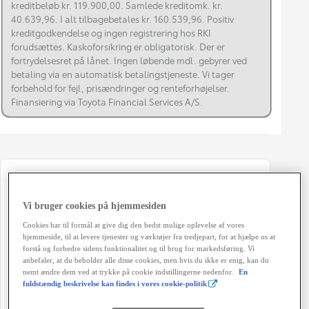
kreditbeløb kr. 119.900,00. Samlede kreditomk. kr.
40.639,96. I alt tilbagebetales kr. 160.539,96. Positiv
kreditgodkendelse og ingen registrering hos RKI
forudsættes. Kaskoforsikring er obligatorisk. Der er
fortrydelsesret på lånet. Ingen løbende mdl. gebyrer ved
betaling via en automatisk betalingstjeneste. Vi tager
forbehold for fejl, prisændringer og renteforhøjelser.
Finansiering via Toyota Financial Services A/S.
Registreringsår
Modelår
06-2020
2019
Vi bruger cookies på hjemmesiden
Kilometertal
Brændstof
Cookies har til formål at give dig den bedst mulige oplevelse af vores
hjemmeside, til at levere tjenester og værktøjer fra tredjepart, for at hjælpe os at
30.000 km
Hybrid Benzin
forstå og forbedre sidens funktionalitet og til brug for markedsføring. Vi
anbefaler, at du beholder alle disse cookies, men hvis du ikke er enig, kan du
Karosseri
Hestekræfter
nemt ændre dem ved at trykke på cookie indstillingerne nedenfor.
En
Hatchback 5-dørs
100 HK
fuldstændig beskrivelse kan findes i vores cookie-politik
Co2 (blandet kørsel)
Geartype