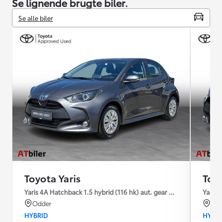
Se lignende brugte biler.
Se alle biler
Toyota Yaris
Toyo
Yaris 4A Hatchback 1.5 hybrid (116 hk) aut. gear Essential - Fleet
Yaris 
Odder
Od
HYBRID
HYBR