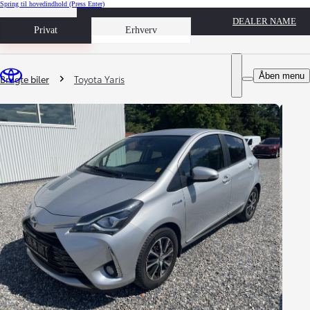
Spring til hovedindhold
(Press Enter)
DEALER NAME
Book prøvetur
Privat
Erhverv
Du er her
:
Åben menu
Brugte biler
Toyota Yaris