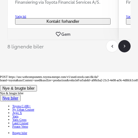
Finansiering via Toyota Financial Services A/S.
Finans
Vælg bil
Vælg bil
Kontakt forhandler
Gem
8 lignende biler
POST https://usc-webcomponents.toyota-europe.com/v1/used-stock-cars/dk/da?
brand=toyota&uscContext=used&uscEnv=production&vehicleForSaleId=a9f6cba2-21c3-4e08-ac9c-4d8fcfc1ceff
Nye & brugte biler
Nye & brugte biler
Nye biler
Toyota C-HR+
Ny Urban Cruiser
Aygo X
Yaris
Yaris Cross
Land Cruiser
Proace Verso
Brugte biler