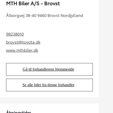
MTH Biler A/S - Brovst
Ålborgvej 38-40 9460 Brovst Nordjylland
98238010
(Opens in new tab)
brovst@toyota.dk
(Opens in new tab)
www.mthbiler.dk
(Opens in new tab)
Gå til forhandlerens hjemmeside
(Opens in new tab)
Se alle biler fra denne forhandler
(Opens in new tab)
Åbningstider