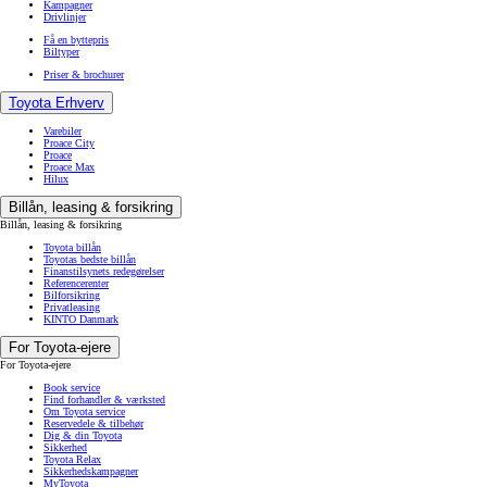
Kampagner
Drivlinjer
Få en byttepris
Biltyper
Priser & brochurer
Toyota Erhverv
Varebiler
Proace City
Proace
Proace Max
Hilux
Billån, leasing & forsikring
Billån, leasing & forsikring
Toyota billån
Toyotas bedste billån
Finanstilsynets redegørelser
Referencerenter
Bilforsikring
Privatleasing
KINTO Danmark
For Toyota-ejere
For Toyota-ejere
Book service
Find forhandler & værksted
Om Toyota service
Reservedele & tilbehør
Dig & din Toyota
Sikkerhed
Toyota Relax
Sikkerhedskampagner
MyToyota