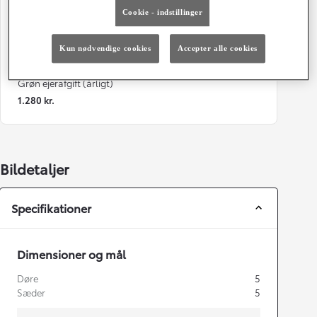
Cookie - indstillinger
84 g/km
Automatisk gearkasse
Døre
Farve
Kun nødvendige cookies
Accepter alle cookies
5
Sølvmetal
Grøn ejerafgift (årligt)
1.280 kr.
Bildetaljer
Specifikationer
Dimensioner og mål
Døre
5
Sæder
5