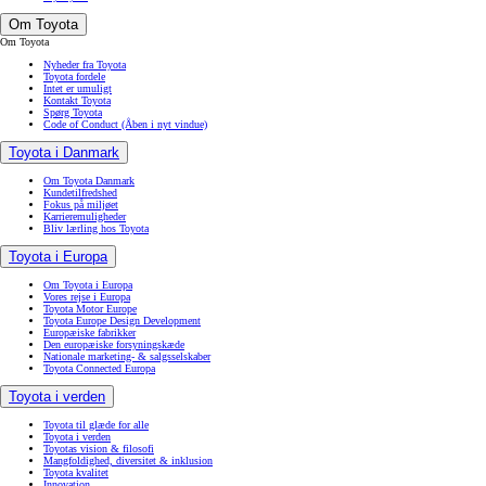
Om Toyota
Om Toyota
Nyheder fra Toyota
Toyota fordele
Intet er umuligt
Kontakt Toyota
Spørg Toyota
Code of Conduct
(Åben i nyt vindue)
Toyota i Danmark
Om Toyota Danmark
Kundetilfredshed
Fokus på miljøet
Karrieremuligheder
Bliv lærling hos Toyota
Toyota i Europa
Om Toyota i Europa
Vores rejse i Europa
Toyota Motor Europe
Toyota Europe Design Development
Europæiske fabrikker
Den europæiske forsyningskæde
Nationale marketing- & salgsselskaber
Toyota Connected Europa
Toyota i verden
Toyota til glæde for alle
Toyota i verden
Toyotas vision & filosofi
Mangfoldighed, diversitet & inklusion
Toyota kvalitet
Innovation