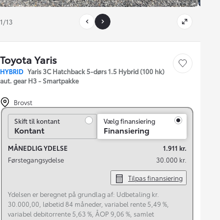
1/13
Toyota Yaris
Gem bil
HYBRID
Yaris 3C Hatchback 5-dørs 1.5 Hybrid (100 hk)
aut. gear H3 - Smartpakke
Brovst
Skift til kontant
Skift til kontant
Vælg finansiering
Kontant
Finansiering
MÅNEDLIG YDELSE
1.911 kr.
Førstegangsydelse
30.000 kr.
Tilpas finansiering
Ydelsen er beregnet på grundlag af: Udbetaling kr.
30.000,00, løbetid 84 måneder, variabel rente 5,49 %,
variabel debitorrente 5,63 %, ÅOP 9,06 %, samlet