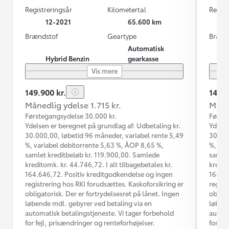
Registreringsår
Kilometertal
Regist
12-2021
65.600 km
Brændstof
Geartype
Brænd
Automatisk
Hybrid Benzin
gearkasse
Vis mere
149.900 kr.
149.9
Månedlig ydelse 1.715 kr.
Måned
Førstegangsydelse 30.000 kr.
Første
Ydelsen er beregnet på grundlag af: Udbetaling kr.
Ydelse
30.000,00, løbetid 96 måneder, variabel rente 5,49
30.000
%, variabel debitorrente 5,63 %, ÅOP 8,65 %,
%, var
samlet kreditbeløb kr. 119.900,00. Samlede
samlet
kreditomk. kr. 44.746,72. I alt tilbagebetales kr.
kredit
164.646,72. Positiv kreditgodkendelse og ingen
164.64
registrering hos RKI forudsættes. Kaskoforsikring er
regist
obligatorisk. Der er fortrydelsesret på lånet. Ingen
obliga
løbende mdl. gebyrer ved betaling via en
løbend
automatisk betalingstjeneste. Vi tager forbehold
automa
for fejl, prisændringer og renteforhøjelser.
for fe