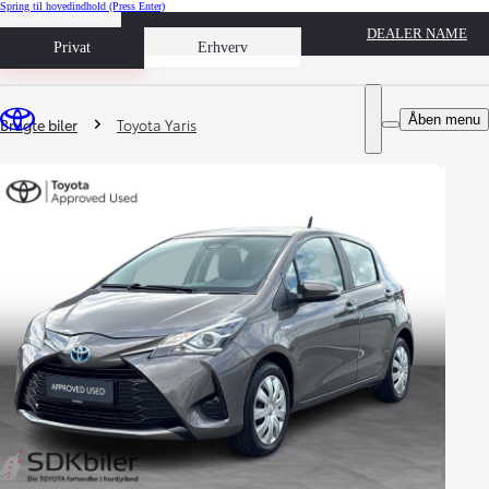
Spring til hovedindhold
(Press Enter)
DEALER NAME
Book prøvetur
Privat
Erhverv
Du er her
:
Åben menu
Brugte biler
Toyota Yaris