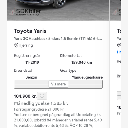
Toyota Yaris
Toyo
Yaris 3C Hatchback 5-dørs 1.5 Benzin (111 hk) 6-trins man. gear 
Yaris 
Hjørring
Nør
HYBR
Registreringsår
Kilometertal
Regist
11-2019
159.040 km
Brændstof
Geartype
Brænd
Benzin
Manuel gearkasse
Vis mere
104.900 kr.
Månedlig ydelse 1.385 kr.
104.9
Førstegangsydelse 21.000 kr.
Prisen
Ydelsen er beregnet på grundlag af: Udbetaling kr.
21.000,00, løbetid 84 måneder, variabel rente 5,49
%, variabel debitorrente 5,63 %, ÅOP 10,28 %,