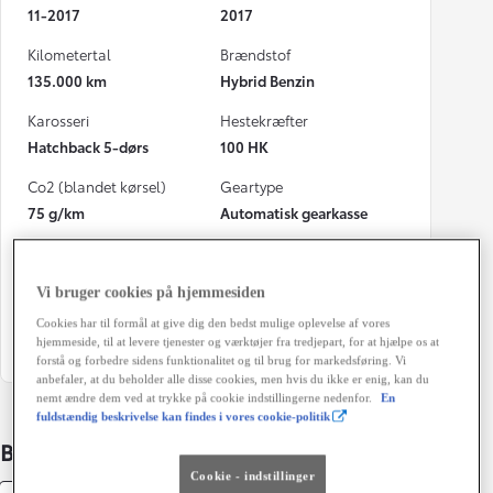
11-2017
2017
Kilometertal
Brændstof
135.000 km
Hybrid Benzin
Karosseri
Hestekræfter
Hatchback 5-dørs
100 HK
Co2 (blandet kørsel)
Geartype
75 g/km
Automatisk gearkasse
Døre
Farve
5
Oxide
Vi bruger cookies på hjemmesiden
Grøn ejerafgift (årligt)
Cookies har til formål at give dig den bedst mulige oplevelse af vores
1.280 kr.
hjemmeside, til at levere tjenester og værktøjer fra tredjepart, for at hjælpe os at
forstå og forbedre sidens funktionalitet og til brug for markedsføring. Vi
anbefaler, at du beholder alle disse cookies, men hvis du ikke er enig, kan du
nemt ændre dem ved at trykke på cookie indstillingerne nedenfor.
En
fuldstændig beskrivelse kan findes i vores cookie-politik
Bildetaljer
Cookie - indstillinger