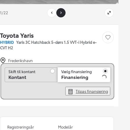
1/22
Toyota Yaris
Gem bil
HYBRID
Yaris 3C Hatchback 5-dørs 1.5 VVT-i Hybrid e-
CVT H2
Frederikshavn
Skift til kontant
Skift til kontant
Vælg finansiering
Kontant
Finansiering
Tilpas finansiering
Registreringsår
Modelår