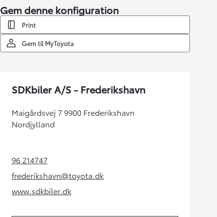
Gem denne konfiguration
Print
Gem til MyToyota
SDKbiler A/S - Frederikshavn
Maigårdsvej 7 9900 Frederikshavn
Nordjylland
96 214747
(Opens in new tab)
frederikshavn@toyota.dk
(Opens in new tab)
www.sdkbiler.dk
(Opens in new tab)