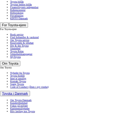
Toyota billån
Toyotas bedste billån
Finanstilsynets redegørelser
Referencerenter
Bilforsikring
Privatleasing
KINTO Danmark
For Toyota-ejere
For Toyota-ejere
Book service
Find forhandler & værksted
Om Toyota service
Reservedele & tilbehør
Dig & din Toyota
Sikkerhed
Toyota Relax
Sikkerhedskampagner
MyToyota
Om Toyota
Om Toyota
Nyheder fra Toyota
Toyota fordele
Intet er umuligt
Kontakt Toyota
Spørg Toyota
Code of Conduct
(Åben i nyt vindue)
Toyota i Danmark
Om Toyota Danmark
Kundetilfredshed
Fokus på miljøet
Karrieremuligheder
Bliv lærling hos Toyota