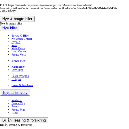
POST https://usc-webcomponents.toyota-europe.com/v1/used-stock-cars/dk/da?
brand=toyota&uscContext=used&uscEnv=production&vehicleForSaleId=4d94fad1-3d14-4add-8496-
4fd9ac9bbf97
Nye & brugte biler
Nye & brugte biler
Nye biler
Toyota C-HR+
Ny Urban Cruiser
Aygo X
Yaris
Yaris Cross
Land Cruiser
Proace Verso
Brugte biler
Kampagner
Drivlinjer
Få en byttepris
Biltyper
Priser & brochurer
Toyota Erhverv
Varebiler
Proace City
Proace
Proace Max
Hilux
Billån, leasing & forsikring
Billån, leasing & forsikring