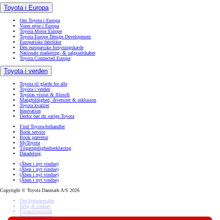
Toyota i Europa
Om Toyota i Europa
Vores rejse i Europa
Toyota Motor Europe
Toyota Europe Design Development
Europæiske fabrikker
Den europæiske forsyningskæde
Nationale marketing- & salgsselskaber
Toyota Connected Europa
Toyota i verden
Toyota til glæde for alle
Toyota i verden
Toyotas vision & filosofi
Mangfoldighed, diversitet & inklusion
Toyota kvalitet
Innovation
Derfor bør du vælge Toyota
Find Toyota-forhandler
Book service
Book prøvetur
MyToyota
Tilgængelighedserklæring
Datadeling
(Åben i nyt vindue)
(Åben i nyt vindue)
(Åben i nyt vindue)
(Åben i nyt vindue)
Copyright © Toyota Danmark A/S 2026
Om hjemmesiden
Brug af cookies
Privatlivspolitik
Producentansvar